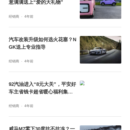
意满满送上“爱的大礼物”
经销商
4年前
一直以来，长安福特通过优质的服务，切实践
行“以客户为中心”的理念，为消费者带来更为
出色的服务体验。而这也是除了“硬核”产品品
汽车改装升级如何选火花塞？N
GK送上专业指导
质之外，推动长安福特稳健向前的驱动力之
一。
经销商
4年前
92汽油进入“8元大关”，平安好
车主省钱卡超省暖心福利集结
奉上
经销商
4年前
威马M7零下30度抗不抗冻？一