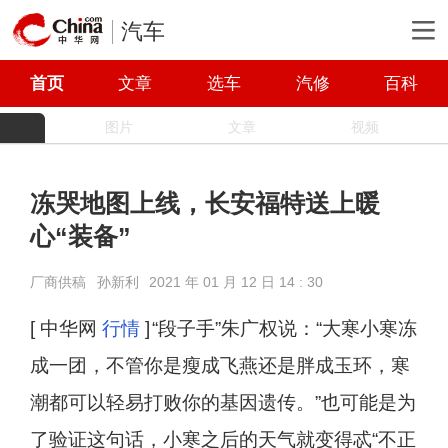
汽车
首页
文章
选车
汽修
百科
图片
文章
视频
冻哭地图上线，长安福特送上暖
心“装备”
厂商供稿
孙新利
2021 年 01 月 12 日 14 : 30
[ 中华网
行情
]
“段子手”朱广权说：“大寒小寒冻
成一团，不管你是瘦成飞燕还是胖成玉环，寒
潮都可以轻易打败你的基因遗传。”也可能是为
了验证这句话，小寒之后的天气就变得忒“不正