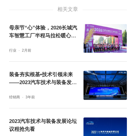
暖心装备之“暖身贴”：透明车间
相关文章
除了暖手宝之外，暖身贴也是冬季必备单品。
母亲节“心”体验，2026长城汽
长安福特为福米们送上的“暖身贴”可就有点厉
车智慧工厂半程马拉松暖心开
害了——是可以看到爱车保养的“透明车间”。
跑
行业
2月前
进入“透明车间”看一看保养爱车的“现场直播”，
做一次“云监工”，暖心更贴心。
装备夯实根基•技术引领未来
登陆「长安福特官方车主俱乐部」微信小程
——2023汽车技术与装备发展
论坛开幕
序，选择“透明车间”，既可看到爱车保养全过
经销商
3年前
程，还可以了解保养进度和交车时间，省心又
放心。
2023汽车技术与装备发展论坛
议程抢先看
长安福特“暖手宝”与“暖身贴”的完美搭配，这个