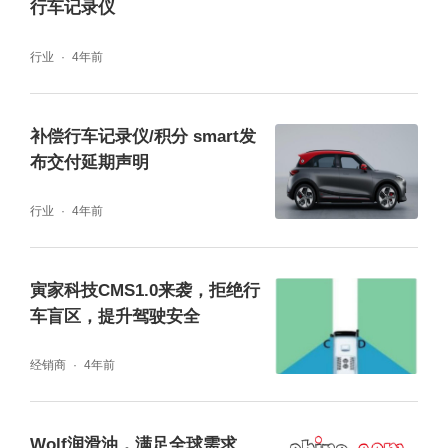
行车记录仪
行业
4年前
补偿行车记录仪/积分 smart发
布交付延期声明
行业
4年前
问：芯片方案重要吗?
寅家科技CMS1.0来袭，拒绝行
车盲区，提升驾驶安全
答：芯片方案肯定是一个电子产品中最重要
的，kingslim的芯片方案是海思HI3559V200
经销商
4年前
和索尼传感器。配置算是行车中比较高的，售
Wolf润滑油，满足全球需求