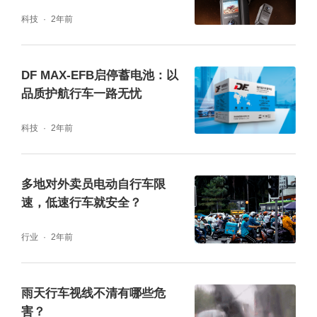
安全再升级
科技
2年前
问：停车监控功能到底有没有用，360的停车
DF MAX-EFB启停蓄电池：以
监控好像不是很灵敏。
品质护航行车一路无忧
答：kingslim的行车记录仪的停车监控是非常
科技
2年前
灵敏的，但是在行驶的过程中遇到比较大的水
坑之类的晃动也会记录下来，但是这也是为了
多地对外卖员电动自行车限
能够灵敏记录停车时候遇到的意外情况，使用
速，低速行车就安全？
比较灵敏的传感器。停车监控的视频是不会被
行业
2年前
覆盖，可以永久保留。
雨天行车视线不清有哪些危
问：后摄影像头到底有没有必要装?
害？