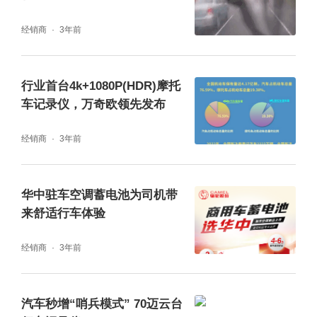
答：Kingslim有配后摄像头，但是很多人觉得
经销商
3年前
后摄影头可能不是很必要。但其实这是为了避
免碰瓷的情况，装一个还是无伤大雅的。
行业首台4k+1080P(HDR)摩托
车记录仪，万奇欧领先发布
问：广角是不是越大越好?
经销商
3年前
答：kingslim的行车记录仪是170度的大广角，
基本可以覆盖4条车道，避免有车跨多车道冲
华中驻车空调蓄电池为司机带
过来，没有记录到。大部分都是150度的广
来舒适行车体验
角，可能最大只覆盖了三个车道。以下是实拍
经销商
3年前
涵盖的车道效果。
汽车秒增“哨兵模式” 70迈云台