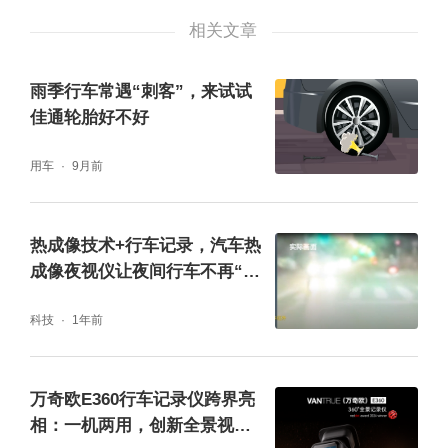
机也可以连接观看，但是操作起来并不是很方
相关文章
便，kingslim的行车记录仪有3.0英寸大屏幕，
雨季行车常遇“刺客”，来试试
触屏也能使得在行驶过程中更方便操作。
佳通轮胎好不好
用车
9月前
热成像技术+行车记录，汽车热
成像夜视仪让夜间行车不再“步
步惊心”
科技
1年前
万奇欧E360行车记录仪跨界亮
相：一机两用，创新全景视角