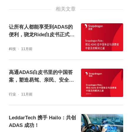
分公司，近期在智能驾驶技术中心地区德国慕
相关文章
尼黑开设办公室，奠定了其国际化地位。通过
成为中国国内汽车品牌ADAS视觉软件供应
让所有人都能享受到ADAS的
商，奠定了中国国内的事业基础。
便利，骁龙Ride白皮书正式发
布
科技
11月前
高通ADAS白皮书里的中国答
案，塑造易驾、亲民、安全新
汽车
行业
11月前
LeddarTech 携手 Hailo：共创
ADAS 成功！