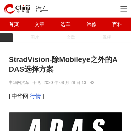
汽车
首页
文章
选车
汽修
百科
图片
文章
视频
StradVision-除Mobileye之外的A
DAS选择方案
中华网汽车
于飞
2020 年 08 月 28 日 13 : 42
[ 中华网
行情
]