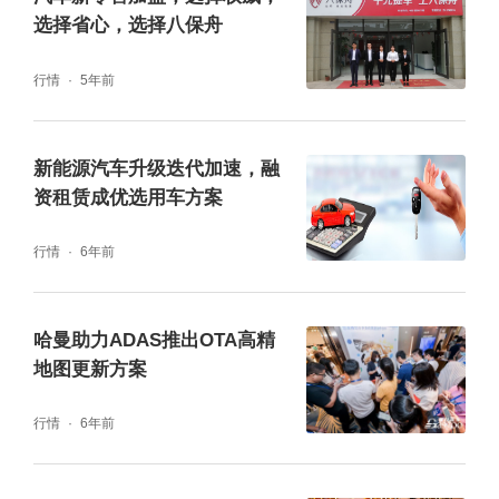
的，但SVNet可以按照顾客需求提供驱动软
选择省心，选择八保舟
件。并且SVNet是在NVIDIA，Qualcomm，R
行情
5年前
ENESAS等主要半导体公司的SoC上驱动，可
以给制造商提供更多样的选择。
新能源汽车升级迭代加速，融
资租赁成优选用车方案
近期StradVision公开了活用LiDAR(Light Dete
ction and Ranging)感应器的高端软件技术，
行情
6年前
并且实现了以更加低廉的费用将‘SVNet’的自动
驾驶技术安装到汽车芯片组驱动的技术。此次
哈曼助力ADAS推出OTA高精
地图更新方案
的技术开发活用了相机和LiDAR干音后期融合
技术的优化，公司解释说，这将是现实化完整
行情
6年前
无人驾驶汽车技术的重要环节。