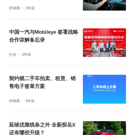
经销商
3年前
Stradvision的目标检测方案‘SVNet’是基于深度
中国一汽与Mobileye 签署战略
神经网络(DNN)和人工智能(AI)开发的软件。基
合作谅解备忘录
于深度学习的智能驾驶软件支持车道变更感
行业
3年前
知，交通信号灯及交通标志识别，物体感知及
可驾驶空间感知等多种精巧的行车安全功能。
契约锁二手车拍卖、租赁、销
它最大的优点是在光线不足地区或者恶劣气候
售电子签章方案
条件时也能保持精准的性能。
经销商
3年前
延续优雅线条之外 全新探岳X
还有哪些升级？