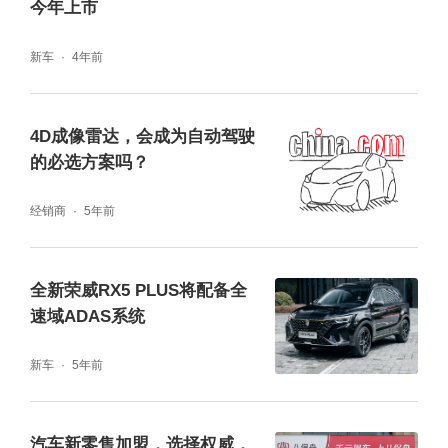
今年上市
新车
4年前
4D成像雷达，会成为自动驾驶
的必选方案吗？
‘SVNet’相比现有的ADAS方案拥有差异化的优
经销商
5年前
点。Mobileye以相机为基础的解决方案占据了
90%以上的市场份额，但因为制造商需要从硬
全新荣威RX5 PLUS将配备全
件到软件购买全套的产品，给汽车制造商造成
速域ADAS系统
经济负担。但是‘SVNet’ 可以从Stradvision单
新车
5年前
独购买软件，从而减少汽车公司的负担。而且
Mobileye的方案是不支持提供定制化需求服务
汽车新零售加盟，选择权威，