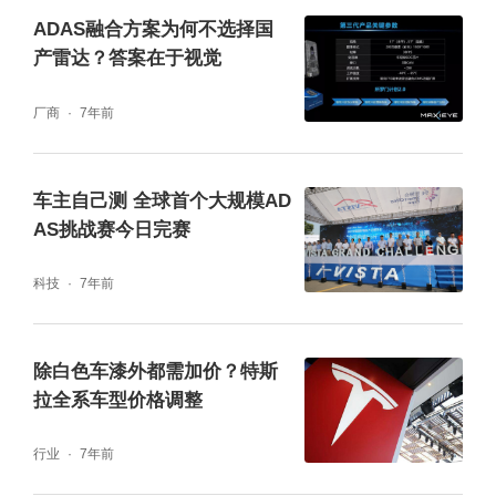
Electronic)具有良好的合作关系。TTE是专注
ADAS融合方案为何不选择国
于超声波传感器并代表行业最高水平的公司，
产雷达？答案在于视觉
是众多汽车制造商的超声波传感器供应商。在
厂商
7年前
国内已经有很多的公司使用TTE的超声波传感
器和SVNet结合的商品。比如中国长安汽车新
车主自己测 全球首个大规模AD
品CS75以SVNet作为SVM(Surround View Mo
AS挑战赛今日完赛
nitor)，突显高性能的自动泊车及紧急制动功
科技
7年前
能。
基于如上差异化的优点，使得StradVision具有
除白色车漆外都需加价？特斯
拉全系车型价格调整
很强的行业竞争力，将会成为替代Mobileye A
DAS方案的新势力，这种强劲的登场对在无人
行业
7年前
驾驶行业想具备国际竞争力的国内制造商而言