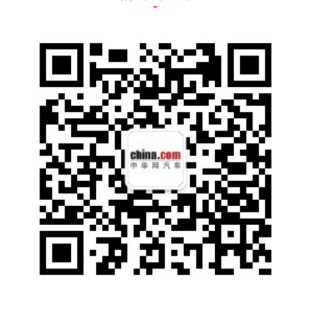
驾), Momenta, Pony.ai, 纵目等几种较为瞩目
的公司，其中Minieye(佑驾)是最为人熟知的。
Minieye(佑驾)是2013年在深圳设立的以无人
驾驶感应器技术为主的公司，2019年被选为K
PMG选定置完成后也进行功能更新，满足各个
国家不同的车辆安全要求规则。
ADAS除了在市场占有率方面占有领先位置的
公司以外，还有一家需要瞩目的外国公司，Str
adVsion。StradVision是以人工智能(AI)为基
础的智能驾驶专用相机目标检测软件初创公
司，初创于韩国，2014年在美国圣何塞设立了