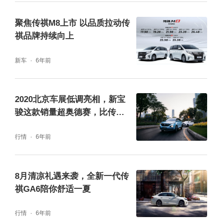
传祺GM8至臻完备的配置便体现出了其周全的
聚焦传祺M8上市 以品质拉动传
礼数,为驾乘者带来宾至如归的奢享体验。首
祺品牌持续向上
先,从配置的双侧电动滑移门就能够看出传祺G
新车
6年前
M8对乘客的尊重,4种开启模式、大开口设计让
乘客上下车都更加方便。此外,传祺GM8还搭
载了功能更为全面的第二排头等舱座椅,该座椅
2020北京车展低调亮相，新宝
骏这款销量超奥德赛，比传祺
采用高级头层真皮打孔用料,宽大加厚设计,配
GM8强
备舒适型的睡眠头枕、宽大的腿托以及独立固
行情
6年前
定式宽大扶手,还有座椅通风、加热、按摩等功
能,不仅具有档次感,也让乘客舒展身心,奢享怡
8月清凉礼遇来袭，全新一代传
祺GA6陪你舒适一夏
然。哈曼定制的Infinity音响系统琼音华章、亲
临其境;双10.1英寸液晶屏后排娱乐系统高清显
行情
6年前