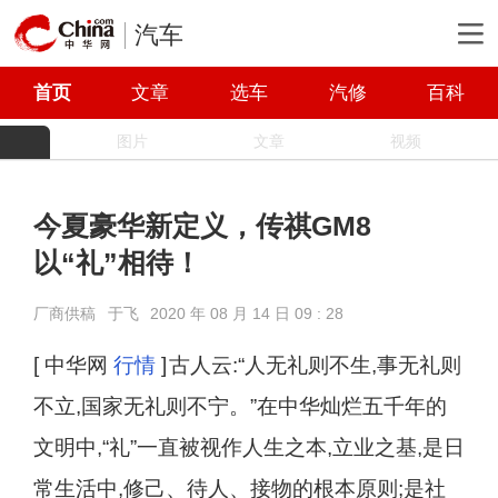
汽车
首页
文章
选车
汽修
百科
图片
文章
视频
今夏豪华新定义，传祺GM8
以“礼”相待！
厂商供稿
于飞
2020 年 08 月 14 日 09 : 28
[ 中华网
行情
]
古人云:“人无礼则不生,事无礼则
不立,国家无礼则不宁。”在中华灿烂五千年的
文明中,“礼”一直被视作人生之本,立业之基,是日
常生活中,修己、待人、接物的根本原则;是社