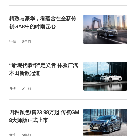
示、趣味无限,传祺GM8以超卓的贴心配置打
造无上尊崇,为乘客带来超级VIP般的款待。
精致与豪华，看蕴含在全新传
祺GA8中的岭南匠心
行情
6年前
“新现代豪华”定义者 体验广汽
本田新款冠道
评测
6年前
四种颜色/售23.98万起 传祺GM
8大师版正式上市
新车
6年前