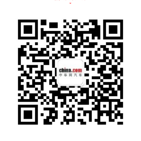
(传祺GM8宜商宜家大气外观)
传祺GM8第一眼给人的感觉就像是一个器宇轩
昂的谦谦君子,成熟稳重又不失时尚动感。其标
志性的“凌云翼”前脸将格栅设计为纵向倒梯形
大开口,并辅以宽大镀铬前唇和L型猛虎獠牙饰
条以及矩阵式LED大灯,沉稳大气;低趴宽体的
车身设计、运动立体的腰线、横向贯穿一体的