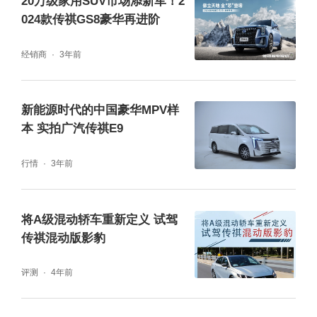
20万级家用SUV市场添新军！2
024款传祺GS8豪华再进阶
经销商
3年前
(传祺GM8豪华健康静谧座舱)
新能源时代的中国豪华MPV样
本 实拍广汽传祺E9
来到车内,更能感受到与众不同的品味与格调,
传祺GM8的中控台采用横贯左右的特征线设
行情
3年前
计,提供环抱式驾乘安全感,时尚配色轻奢商务
之中也透漏着温馨和谐之美。同时,仪表台、门
将A级混动轿车重新定义 试驾
传祺混动版影豹
饰板处使用大量软质材料的覆盖,并附带钢琴漆
和镀铬饰条点缀,更增添了轻奢质感。考虑到驾
评测
4年前
乘人员的身体健康,车内还严选环保材质,从源