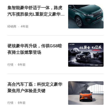
集智能豪华舒适于一体，路虎
汽车揽胜极光L重新定义豪华全
地形SUV
经销商
4年前
硬核豪华再升级，传祺GS8暗
夜骑士版燃擎登场
行情
6年前
高合汽车丁磊：科技定义豪华
聚焦用户体验是关键
(传祺GM8第二排多功能头登舱座椅)
行情
6年前