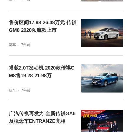
(传祺GM8带来宾至如归乘坐体验)
售价区间17.98-26.48万元 传祺
GM8 2020领航款上市
行驶中的传祺GM8同样能够让乘客倍感舒适和
新车
7年前
轻松,切实做到沉着稳劲,细腻如斯。其搭载的
第三代390T缸内直喷涡轮增压发动机,动力输
搭载2.0T发动机 2020款传祺G
出澎湃有力,最大功率达到185kW,最大扭矩达
M8售19.28-21.98万
到390N·m,匹配全新一代爱信8AT变速箱,有效
新车
7年前
减少顿挫、颠簸等情况,让动力输出更为线性、
延绵顺畅。前麦弗逊后多连杆的独立悬挂在保
证过弯支撑性的同时兼顾行驶舒适感,传祺GM
广汽传祺再发力 全新传祺GA6
及概念车ENTRANZE亮相
8用细致的底盘调教实现兼得鱼与熊掌的驾控