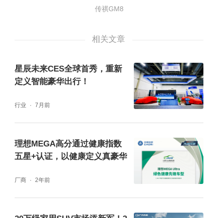
152颗LED组合尾灯等诸多细节上的优化,高雅
传祺GM8
精致。整车并没有完全被浓郁的商务气息所笼
罩,反而散发出一股独特的亲和力,让人初见就
相关文章
能卸下防备,迅速拉近距离。
星辰未来CES全球首秀，重新
定义智能豪华出行！
行业
7月前
理想MEGA高分通过健康指数
五星+认证，以健康定义真豪华
厂商
2年前