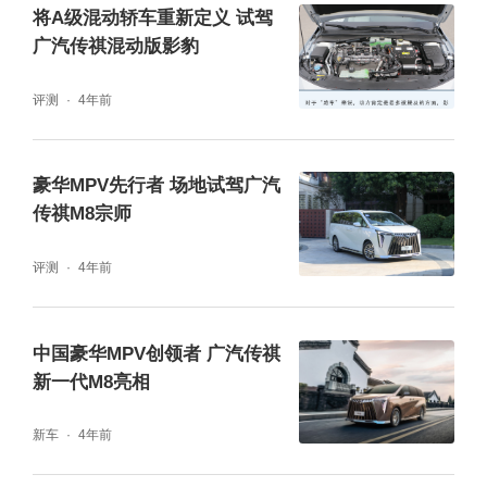
头杜绝污染,并使用多种隔音材料,全方位确保
将A级混动轿车重新定义 试驾
整车的静谧性。有礼有仪,竭尽所能,为驾乘者
广汽传祺混动版影豹
打造一个舒适健康的座舱环境。
评测
4年前
以“礼”相待第二步:无上尊崇 宾至如归
豪华MPV先行者 场地试驾广汽
传祺M8宗师
往往真诚的礼数不是停留在表面的,而且随着时
代的演变,现代人的礼数相对于古代人而言更是
评测
4年前
拥有了新的定义,就像海底捞之所以能够做到让
每一个顾客满意,是因为他们感受到了被重视,
中国豪华MPV创领者 广汽传祺
并且享受到了符合他们内心需求的高品质服
新一代M8亮相
务。
新车
4年前