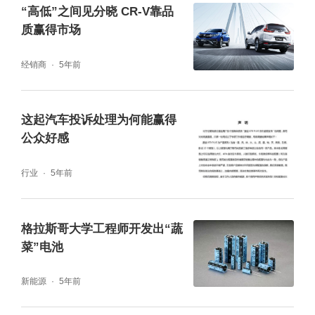
“高低”之间见分晓 CR-V靠品
写在最后:
质赢得市场
当时间沉淀下来,这世界与以往不会一样。不再
是忙碌的重复着每天的生活和工作,不再是把车
经销商
5年前
单纯的当做代步工具,而是在它静静停着时,满
眼都是故事。 16年的坚守,CR-V已经在中国市
场深度扎根,不仅成为了人们口口相传间的“活
这起汽车投诉处理为何能赢得
传奇”,也成为200万用户人生的见证者。
公众好感
行业
5年前
越来越多的用户选择CR-V不再只是纸面上粗浅
格拉斯哥大学工程师开发出“蔬
的省油、可靠和耐用,而是让人迷恋的进化,让
菜”电池
人深思的思维质变,让人心灵共鸣的陪伴。而C
R-V车主们的热爱与坚持,正是CR-V一往无前最
新能源
5年前
可靠的依赖!