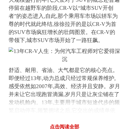
停留在越野车的阶段,CR-V以“城市SUV开创
者”的姿态进入,自此,那个乘用车市场以轿车为
尊的时代就此终结,徐徐拉开的是以CR-V为首
的SUV市场疯狂增长的壮阔图景。在CR-V的
带领下,城市SUV市场开始了一路狂飙。
舒适、耐用、省油、大气都是它的核心亮点。
即便经过13年,动力总成只经过常规保养维护,
感受依然如2007年,高效、经济并且安静。岁月
并未让它出现跑冒滴漏,岁月只是让灰尘铺在了
发动机舱内。13年,主要用于城市短途代步的频
繁启动停车,频繁拥堵之后,它交出的成绩单依
然为6.2L/100公里。
点击阅读全部