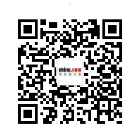
13年岁月,并未在这台车身上留下过多印记,不
论是车内的软性搪塑亦或是门板上频繁接触的
皮质,打开车门时,总能让人找到如初的味道。
君子恬静如水,滋润万物却不与其相争。CR-V
就是这样,安然无争,却又彰显着自己的独一无
二。
陪伴13年,更因情感交互
陪伴,最为长情,冷冰冰的机械被人爱的深沉,从
不仅仅因为它的技术独一无二,更因为它的造车
理念和品质值得信赖。
聊起这台车,罗先生最频繁提及的一个词是,信
赖。