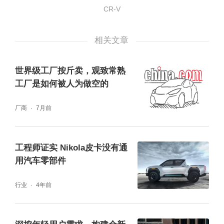
信赖之一,在于精密。2003年7月16日,东风本田
CR-V
成立,从推出第一款车开始,它始终在留给所有
消费者一个印象,稳定可靠。这得益于其对品质
相关文章
的重视,从诞生之初,对品质的严格把控深入到
生产中的每个环节,除了车间严格自检外,东风
世界级工厂按斤卖，观致常熟
本田还采用独有的“检查技术者“体系,确保走下
工厂是如何被人为做空的
生产线的每一辆车“零缺陷率”。
厂商
7月前
作为东风本田的支柱车型,CR-V的超强可靠表
工程师证实 Nikola皮卡没有通
现让罗先生非常满意,13年间,这台车陪伴罗先
用汽车零部件
生往来于城市中的拥堵道路,回老家过节时的高
速坦途和泥泞不堪的乡间小道,以及祖国的多个
行业
4年前
风景名胜区,见证了全家人的成长和幸福。13年
间,CR-V始终兢兢业业,安全可靠,为他们遮风挡
雨、全程护航。