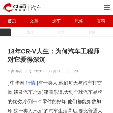
汽车
首页
文章
选车
汽修
百科
图片
文章
视频
13年CR-V人生：为何汽车工程师
对它爱得深沉
厂商供稿
于飞
2020 年 06 月 28 日 11 : 28
[ 中华网
行情
]
有一类人,他们每天与汽车打交
道,谈及汽车,他们津津乐道,大到全球汽车品牌
的优劣,小到一个零件的好坏,他们都能如数加
珍;这一类人,他们的汽车生活背后,要比普通人