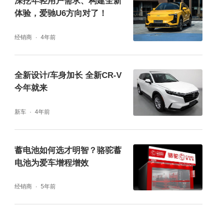
深挖年轻用户需求、构建全新
体验，爱驰U6方向对了！
经销商
4年前
信赖之二在于,即便多年过去,你会发现它仍然
跟得上时代进步的用车需求。定速巡航、座椅
全新设计/车身加长 全新CR-V
电动调节、车身稳定控制、后排隐私玻璃、分
今年就来
区自动空调等等,放在如今的汽车市场里依然是
高水准的完善表现。
新车
4年前
蓄电池如何选才明智？骆驼蓄
品牌成熟、品质过硬、用车体验好,这是大部分
电池为爱车增程增效
CR-V车主的评价。“陪伴我13年,跑了差不多三
十多万公里,除了正常保养就从来没有掉过链
经销商
5年前
子,贼省心了,不选它还能选谁”这是CR-V留给车
主罗先生的信赖。