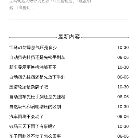
宝马钥匙大致分为五款：G底盘钥匙、F底盘钥
匙、I底盘钥...
最新内容
宝马x1防爆胎气压是多少
10-30
自动挡先挂挡还是先松手刹车
06-06
新车显示更换机油能开不
10-30
自动挡先挂挡还是先放下手刹
06-06
应诺轮胎是杂牌子吧
10-30
自动挡车先松手刹还是先挂档
06-06
自然吸气和涡轮增压的区别
10-30
汽车雨刷不会动了
06-06
镀晶三天下雨了有事吗?
10-30
车子雨刮器不动了怎么回事
06-06