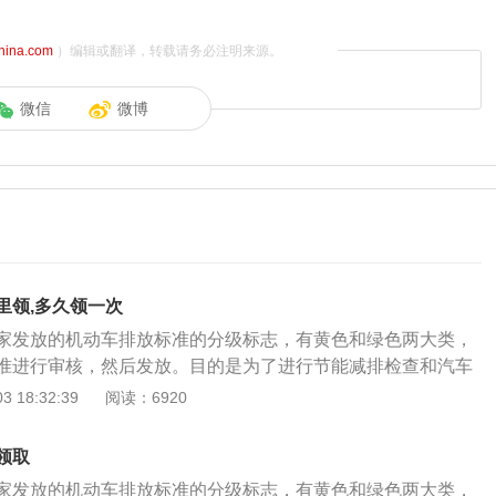
china.com
）编辑或翻译，转载请务必注明来源。
微信
微博
里领,多久领一次
家发放的机动车排放标准的分级标志，有黄色和绿色两大类，
准进行审核，然后发放。目的是为了进行节能减排检查和汽车
要。领取的地点为与当地环保局委托的机动车排气污染定期检
 18:32:39
阅读：6920
以进行机动车年检的检测场。如果出现损坏或遗失环保标志
需提交已损坏的环保标志或补发申请书，凭机动车所有人有效
领取
证和机动车登记证书到核发点申请补发环保标志。
家发放的机动车排放标准的分级标志，有黄色和绿色两大类，