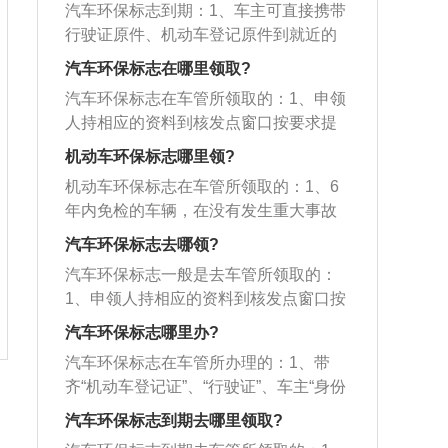
路的。第二是确认汽车环保的检验周期
车上玻璃的右上角。需要注意的是车辆
汽车环保标志到期：1、车主可直接携带
按要求提交有关资料→核发人员审核合
时间。第三是在限排限行的地区作为车
环保标识是有有效期的，在有效期满之
行驶证原件、机动车登记原件到就近的
格→核发人员核发分类标志并打印→核
辆通行证的存在。第四则是表达有关部
前要进行申请更换，不能够延期。环保
机动车环保检验机构免费申领，具体的
发人员填写核发登记表→申领人领标并
汽车环保标志在哪里领取?
门对环保达标的管理。环保标志有黄色
标识体验了这辆汽车的排放水平和环保
程序为：申领人持相应的资料到核发点
取回有效证件原件；2、若是在用机动
标志和绿色标志两种，以绿色标优先，
汽车环保标志在车管所领取的：1、申领
情况，交通部门可以根据环保标识进行
窗口按要求提交有关资料→核发人员审
车，车主需驾车并携带行驶证原件到检
部分地方是限制黄色标汽车通行的。该
人持相应的资料到核发点窗口按要求提
差别化管理，对于只有黄色标识的车辆
核合格→核发人员核发分类标志并打印
测站，申领人填写《机动车环保分类标
措施是为了抑制汽车排放有害气体，从
交有关资料→核发人员审核合格→核发
进行限制和淘汰，能够很好的控制城市
→核发人员填写核发登记表→申领人领
机动车环保标志哪里领?
志技术鉴别申请审核表》（可在市环保
而促使厂商注意产品技术上的提升，保
人员核发分类标志并打印→核发人员填
内车辆的排放物，避免排放污染过高而
标并取回有效证件原件；2、若是在用机
局网站下载打印），提交上述有效证
机动车环保标志在车管所领取的：1、6
护地球生态环境。目前应用得最广泛的
写核发登记表→申领人领标并取回有效
引起的环境压力。
动车，车主需驾车并携带行驶证原件到
件，车辆经技术鉴定审核后领取环保分
年内免检的车辆，在没有发生重大事故
是欧洲标准，这也是我国借鉴的汽车排
证件原件；2、对需要进行技术鉴定的车
检测站，申领人填写《机动车环保分类
类标志；3、先由工作人员进行排放外观
的情况下，免上线检车。到检车时间
放标准，现2020年实施的是已经国六排
辆，申领人填写《机动车环保分类标志
汽车环保标志去哪领?
标志技术鉴别申请审核表》（可在市环
检查，看是否符合上线（上环保检测
后，携带车辆行驶证、当年在有效期内
放标准，国六分为A、B两个级别，初步
技术鉴别申请审核表》（可在市环保局
保局网站下载打印），提交上述有效证
汽车环保标志一般是去车管所领取的：
线）要求后，再上环保检测线由机器进
的交强险保单，到车管所办理；2、到车
通知在2023年7月1日开始实施。
网站下载打印），提交上述有效证件，
件，车辆经技术鉴定审核后领取环保分
1、申领人持相应的资料到核发点窗口按
行自动检测，检测合格后再领取。
管所后，到指定窗口（各车管所都设立
车辆经技术鉴定审核后领取环保分类标
类标志；3、先由工作人员进行排放外观
要求提交有关资料→核发人员审核合格
了专门办理免检车辆的窗口），把证件
汽车环保标志哪里办?
志；3、办理里带齐相关资质资料，同时
检查，看是否符合上线（上环保检测
→核发人员核发分类标志并打印→核发
交给工作人员。公司人员录入信息后，
将其展示在相对应的位置。
汽车环保标志在车管所办理的：1、带
线）要求后，再上环保检测线由机器进
人员填写核发登记表→申领人领标并取
就可以到下一窗口直接领取年审帖和环
齐“机动车登记证”、“行驶证”、车主“身份
行自动检测，检测合格后再领取。
回有效证件原件；2、对需要进行技术鉴
保贴；3、这个免检车领取的年审帖是不
证”三证原件，到本市相关部门办理。若
定的车辆，申领人填写《机动车环保分
汽车环保标志到期去哪里领取?
收费的。免费发放；4、合理安排时间，
车是公有的，则应带“机动车登记
类标志技术鉴别申请审核表》（可在市