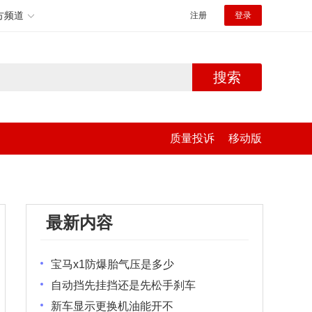
方频道
注册
登录
搜索
质量投诉
移动版
最新内容
宝马x1防爆胎气压是多少
自动挡先挂挡还是先松手刹车
新车显示更换机油能开不