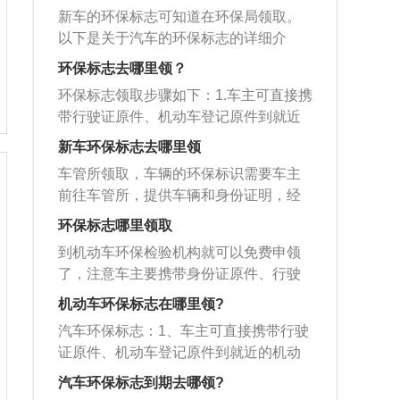
新车的环保标志可知道在环保局领取。
以下是关于汽车的环保标志的详细介
绍：概况：汽车环保标志是国家发放的
环保标志去哪里领？
机动车排放标准的分级标志，有黄色和
环保标志领取步骤如下：1.车主可直接携
绿色两大类。有关部门按照车型和排放
带行驶证原件、机动车登记原件到就近
标准进行审核，审核通过后发放环保标
的机动车环保检验机构免费申领。具体
志。设立环保标志的目的是进行节能减
新车环保标志去哪里领
的程序为：申领人持相应的资料到核发
排检查和汽车定期环保检查的需要。发
车管所领取，车辆的环保标识需要车主
点窗口按要求提交有关资料，随后核发
放原则：汽油车：符合国家机动车第一
前往车管所，提供车辆和身份证明，经
人员审核合格，再由核发人员核发分类
阶段排放标准发放绿色环保标志。不符
过车管所审核验证后，申领车主填写好
标志并打印，再由核发人员填写核发登
环保标志哪里领取
合国家机动车第一阶段排放标准或以上
登记表和相关资料后，满足条件即可发
记表，最后申领人领标并取回有效证件
排放标准的在用汽车核发黄色环保标
到机动车环保检验机构就可以免费申领
放环保标志。车辆环保标志，是根据国
原件即可。2.若是在用机动车，车主需驾
志。柴油车：符合国家机动车第三阶段
了，注意车主要携带身份证原件、行驶
家排放标准进行发放的，符合国家排放
车并携带行驶证原件到检测站，申领人
排放标准发放绿色环保标志。不符合国
证原件和机动车登记原件。提交了资料
标准的发放绿色环保标识，不符合的发
机动车环保标志在哪里领?
填写《机动车环保分类标志技术鉴别申
家机动车第三阶段排放标准或以上排放
以后通过审核，核发人员登记完信息以
放黄色标识。在车辆每一次进行年检的
请审核表》（可在市环保局网站下载打
汽车环保标志：1、车主可直接携带行驶
标准的在用汽车核发黄色环保标志。
后就能够领取到环保标志。汽车的环保
时候，都会对车辆环保性进行检测，主
印），提交上述有效证件，车辆经技术
证原件、机动车登记原件到就近的机动
标志有四大作用，第一是作为汽车排放
要检测内容是汽车尾气的排放物，在获
鉴定审核后领取环保分类标志。
车环保检验机构免费申领，具体的程序
达标的凭证，若是不达标是不能合法上
汽车环保标志到期去哪领?
得环保标识后，车主需要将标识粘贴在
为：申领人持相应的资料到核发点窗口