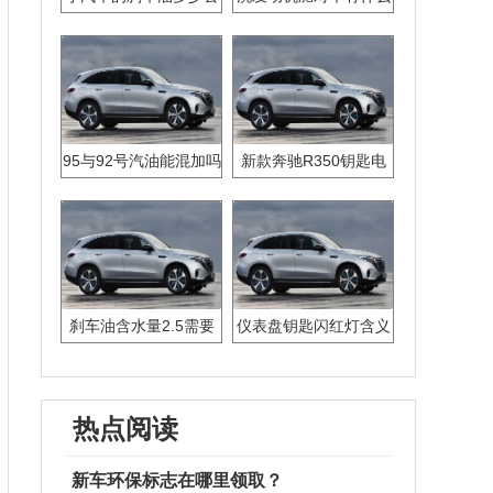
里换?
影响
95与92号汽油能混加吗
新款奔驰R350钥匙电
池怎么换
刹车油含水量2.5需要
仪表盘钥匙闪红灯含义
更换吗
热点阅读
新车环保标志在哪里领取？