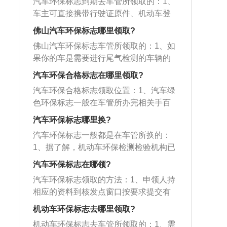
领取免检贴可以提前60天就去办理，超
汽车环保标志到期去车管所领取的：1、
证”、“行驶证”、“企业机构代码证”或“企
环保局网站下载打印），提交上述有效
期的要罚款200元，扣3分；5、领取前要
车主可直接携带行驶证原件、机动车登
业营业执照”三证原件办理；2、如果“机
证件，车辆经技术鉴定审核后领取环保
查询车辆是否有违法信息，要是有违法
记原件到就近的机动车环保检验机构免
动车登记证”、“企业机构代码证”不能出
佛山汽车环保标志哪里领取?
分类标志；3、机动车环保标志已经取消
信息的，先处理掉，否则不予办理。
费申领具体的程序为：申领人持相应的
示原件，则应该将原件所有的页面复
了，不需要领了。新车不需要再粘贴环
佛山汽车环保标志车管所领取的：1、如
资料到核发点窗口按要求提交有关资料
印，并且盖上单位公章，当原件使用；
抄保标志了，只需要粘贴年审标志和交
果你的车是需要进行尾气检测的车辆的
→核发人员审核合格→核发人员核发分
3、办证部门不会收取原件，正常情况下
强险标志就可以了。
话，是需要先进行检测，检测合格后，
类标志并打印→核发人员填写核发登记
汽车环保合格标志在哪里领取?
也不会收取复印件，办理时间只需3分钟
车管所会给你发放环保合格的标志如果
表→申领人领标并取回有效证件原件；
左右；4、对于2001年以前的机动车，基
汽车环保合格标志领取位置：1、汽车绿
你的车是新车，无需检测，可直接到环
2、若是在用机动车，车主需驾车并携带
本是没有“机动车登记证”的。所以该类车
色环保标志一般在车管所办完相关手百
保局领取；2、汽车环保标志是国家发放
行驶证原件到检测站，申领人填写《机
辆需要办理机动车绿色环保标志之前，
续后，就可免费在车管所领取；2、有的
的机动车排放标准的分级标志，有黄色
汽车环保标志哪里换?
动车环保分类标志技术鉴别申请审核
应先到当地车管所\/机动车检测中心补
地方车辆注册后，车主可到机动车环保
和绿色两大类，按照车型和排放标准进
表》（可在市环保局网站下载打印），
汽车环保标志一般都是在车管所换的：
办；5、申领到黄标的机动车车主，可以
检测站领取环保标识；3、如是旧机动车
行审核，然后发放。目的是为了进行节
提交上述有效证件，车辆经技术鉴定审
1、据了解，机动车环保检测检验机构已
根据“绿标的标准”先自行判别，若能达到
则需携度带行车证，并需按规定支付检
能减排检查和汽车定期环保检查的需
核后领取环保分类标志；3、先由工作人
经在建设了，所以机动车环保标志到期
该标准，可到当地具有技术鉴别资质的
测费，到机动车环保检车线上线检测尾
汽车环保标志在哪领?
要；3、环保标识办理带齐“行驶证”、“机
员进行排放外观检查，看是否符合上线
要去换证的，只用提交相关资料就可以
办证部门进行鉴别。若鉴别成功，可换
气，尾气排放达到标准的知，可获得绿
动车登记证”、车主“身份证”三证原件，
汽车环保标志领取的方法：1、申领人持
（上环保检测线）要求后，再上环保检
免费更换；2、免检核发期后，机动车环
成绿标（国I）。鉴别过程不需支付费
标。
到本市相关部门办理。若车是公有的，
相应的资料到核发点窗口按要求提交有
测线由机器进行自动检测，检测合格后
保标志已到期要换证的车辆要怎么换
用。
则应带“行驶证”、“机动车登记证”、“企业
关资料→核发人员审核合格→核发人员
再领取。
呢？记者访问了环境保护监测站相关负
机动车环保标志去哪里领取?
机构代码证”或“企业营业执照”三证原件
核发分类标志并打印→核发人员填写核
责人；3、负责人介绍：机动车环保检测
机动车环保标志去车管所领取的：1、需