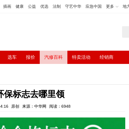
插画
健康
公益
优选
法制
守艺中华
应急中国
更多
地
选车
报价
汽修百科
特卖活动
经销商
车环保标志去哪里领
4:16
原创
来源：中华网
阅读：6948