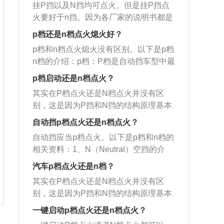
挡，车辆会根据行驶的速度和交通情况
当汽车挂上p挡后，在变速箱输出轴的末
再按以下车辆的启动按钮，即可将汽车
挂P挡以及N挡均可点火。但是挂P挡点
辆；4、从p挡摘除挡杆需踩住刹车；5、
上后就会对变速箱输出轴起到锁止作
自动选择合适的挡位行驶。
端，会有一个齿轮组和输出轴咬合，从
点火启动。正常情况下，车辆启动后需
火要好于n挡。因为各厂家的说明书都是
行驶中不可挂入N挡滑行；6、车在行驶
用。很大程度上避免前窜或溜车，也就
而固定住变速箱输出轴。汽车挂p挡点火
要将车辆进行原地热车，热车时间可以
这么规定的，用N挡点火可能会对汽车的
中不可推入p挡；7、行驶方向变动时，d
相当于给汽车多上一道保险。对于自动
p档还是n档点火熄火好？
相当于上了一层保险，这时候汽车动力
根据车辆的周身环境而定，热好车后，
变速箱造成安全隐患。自动变速箱意味
挡r挡切换需等车辆停稳后操作；8、行
挡车而言，如今很多车型在熄火后，挡
系统和行驶系统之间断开了连接，在汽
p档和n档点火熄火没有区别。以下是p档
踩踏车辆的刹车踏板，将车辆的挡位挂
着不需要司机手动换挡，但电脑可以根
驶中把挡位放在N上油泵无法正常供油进
位是不能去改变的。也就是说，在熄火
车点火后就算给油汽车也不会走。由此
n档的介绍：p档：P档是自动挡车型中最
至D挡，然后松开车辆的手刹功能，缓慢
据路况和车况自动换挡。自动变速箱车
行润滑，可使变速箱内部件温度升高，
状态下下，部分自动挡车型会挂不上
一来就能保证汽车在点火过程中不会出
常见的一种档位，P档中的P源于英文词
抬起车辆的刹车踏板，这时车辆即可平
上一般有五个档位，顺序为：P、R、
p档启动还是n档点火？
造成损坏。
挡，那就只能使用p挡去打火。自动挡的
现溜车、滑跑等情况，在安全性上远远
汇Park中的首字母，表示停车。通常情
稳起步。车主在使用车辆时，需要按照
N、D、S.P为驻车档，R为倒档，N为空
车挂挡的注意事项：1、换挡不要踩油门
其实在P档点火还是N档点火并没有区
超出了n挡点火。所以从安全性上考虑，
况下，P档被设置在档位操作台的最前
交通安全法规，文明使用车辆，为了自
档，D为前进档，S为运动档。在带有自
踏板；2、挂上挡位不要猛踩油门踏板；
别，这是因为P挡和N挡的结构原理基本
p挡点火比n挡点火更好。而且根据变速
端，是在驾驶员位置顺前推排挡的尽头
身安全负责，同时也为了其他人的人身
动变速器的车型中，P是驻车档，N是空
3、只有在p、n两挡时才可以发动车辆；
上一样，只是P挡比N挡多了一套棘爪齿
箱的原理来看，在点火的时候挂在P档是
位置，是自动挡车辆中专用的泊车档
自动挡p档点火还是n档点火？
安全负责。
档。P位点火可以防止汽车打滑，所以更
4、从p挡摘除挡杆需踩住刹车；5、行驶
轮机构而已。挂了P挡或者N挡，都会切
非常合适的。因为挂入P档的时候虽然有
位。n档：N档来自英文单词Neutralgear
安全。P挡和N挡的结构原理基本上是一
自动挡应当p档点火。以下是p档和n档的
中不可挂入n挡滑行；6、车在行驶中不
断变速箱输入轴和输出轴的连接，输出
一个短暂的冲击力，但是影响还是很小
的首字母，用以表示变速箱与驱动轴完
样的，P挡比N挡多了一套棘爪齿轮机
相关资料：1、N（Neutral）空挡的介
可推入p挡；7、行驶方向变动时，d挡r
轴此时就不会旋转，只是挂P挡的时候输
的。
全分离的状态，也就是通常意义上的空
构。挂了P挡或者N挡，都会切断变速箱
绍：空挡N相当于手动挡的空挡，可在起
挡切换需等车辆停稳后操作；8、行驶中
出轴末端的棘爪齿轮机构还会锁住而
汽车p档点火还是n档？
档。N档的作用主要在于车辆在短停的场
输入轴和输出轴的连接，输出轴此时就
动时或拖车时使用。在等待信号或堵车
把挡位放在n上油泵无法正常供油进行润
已。关于汽车挡位的相关信息如下：1.手
景下，可以将变速箱与驱动轴分离，从
其实在P档点火还是N档点火并没有区
不会旋转，挂P挡的时候输出轴末端的棘
时常常将选挡杆保持在D位，同时踩下制
滑，可使变速箱内部件温度升高，造成
动挡一档通常对应的是20码以下。2.二
而减轻变速箱的工作负荷，N档通常设定
别，这是因为P挡和N挡的结构原理基本
爪齿轮机构还会锁住。
动。若时间很短，允许这样做，但若停
损坏。
挡在20码到35码之间。3.三挡在35码到4
在R档(倒挡)与D档(前进档)的中间位置。
上一样，只是P挡比N挡多了一套棘爪齿
止时间长时最好换入N位，并拉紧手制
一键启动p档点火还是n档点火？
5码之间。4.四挡在45到60码之间。5.五
轮机构而已。挂了P挡或者N挡，都会切
动。2、P（Parking）泊车挡的介绍：挂