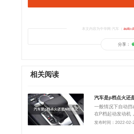
本文内容为中华网·汽车（
auto.
分享：
相关阅读
汽车是p档点火还
一般情况下自动挡
在P档起动发动机
动的时候挂在P档
发布时间：2022-02-25
候车辆手刹并没有