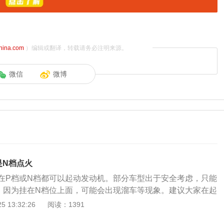
china.com
）编辑或翻译，转载请务必注明来源。
微信
微博
是N档点火
在P档或N档都可以起动发动机。部分车型出于安全考虑，只能
，因为挂在N档位上面，可能会出现溜车等现象。建议大家在起
最稳妥，不会伤害变速箱，也保证了溜车等风险。 因为n挡的时
 13:32:26
阅读：1391
上锁，那么也就是会导致一些安全事故的产生，而p挡不需要