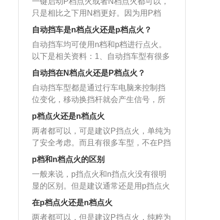
档在60码以上，如果车型有六挡那到80
一键启动P档点火或者N档点火都可以，
断变速箱输入轴和输出轴的连接，输出
入此档位时，车轮处于机械抱死状态，
码可以换到6挡。
只是相比之下用N档更好。因为用P档
轴此时就不会旋转，只是挂P挡的时候输
可以防止溜动。车辆一定要在完全停止
（驻车档）启动发动机后，档位的手柄
出轴末端的棘爪齿轮机构还会锁住而
自动挡车是n档点火还是p档点火？
时才可使用P档，不然自动变速器的机械
要经过R档（倒车档），尽管是脚踩刹
已。关于汽车挡位的相关信息如下：1.手
部分会受到损坏。另外，自动挡的汽车
自动挡车均可使用n档和p档进行点火。
车，但是在自动变速箱内还是经历了一
动挡一档通常对应的是20码以下。2.二
一般会设置启动的开关，使得汽车只能
以下是相关资料：1、自动挡车型有很多
次档位的摘和挂、增加了磨损。以下是
挡在20码到35码之间。3.三挡在35码到4
在“P”或“N”档才能启动发动机，以避免在
档位，其中P挡是停车档位，车主在长时
汽车挡位的介绍：1、P挡代表的是停车
自动挡在N档点火还是P档点火？
5码之间。4.四挡在45到60码之间。5.五
别的档位上误启动时使汽车突然前窜。
间停车的时候会使用到P档；N挡则是空
挡，也叫做驻车挡，在车辆停车的时候
档在60码以上，如果车型有六挡那到80
自动挡车型都是通过行车电脑来控制挡
挡，临时停车或者等红绿灯的时候会用
使用。2、D挡代表的是行车挡，在车辆
码可以换到6挡。
位变化，移动换挡杆就会产生信号，所
到N档。2、档杆的变动只会产生一个信
行驶的时候使用。3、R挡代表的是倒车
以在点火的时候要挂在P挡更正确。但对
号，这个信号会经过变速箱控制系统（T
p档点火还是n档点火
挡，在车辆后退的时候使用。4、N挡代
于自动档车而言，无论是挂P档点火还是
CU），相当于是一个单片机，然后通过
表的是空挡，在拖车、临时停车的时候
两者都可以，可是建议P挡点火，单纯为
挂N档点火都可行，不存在挂P档会伤变
设定好的程序来确定是否要换挡。因
使用。5、S挡是运动模式。6、M挡是手
了安全考虑。而且有很多车型，不在P挡
速箱这一说。以下是有关不同档启动的
此，TCU起着保护变速箱的作用，可以
动模式。
是点不着火的。首先，有人会说P挡点
介绍：1、从变速箱的原理来讲，变速箱
p档和n档点火的区别
避免一些对汽车的变速箱产生危害的操
火，挡位的手柄要通过R档、N挡，在自
的档杆不会直接让变速箱换挡，档杆的
作。
一般来说，p挡点火和n挡点火没有很明
动变速箱内，通过了两个挡位，增加了
变动只会产生一个信号，这个信号会经
显的区别。但是建议通常还是用p挡点火
磨损，会损伤变速箱。实际上这是完全
过变速箱控制系统（TCU），相当于是
为宜，因为各厂家的说明书都是这么规
没有科学依据的。当P挡启动之后，通过
在p档点火还是n档点火
一个单片机，然后通过设定好的程序来
定的，用n挡点火可能会对汽车的变速箱
R档的时候，只要不停留，就不会使变速
确定是否要换挡，所以说对那些可对变
两者都可以，但是建议P挡点火，纯粹为