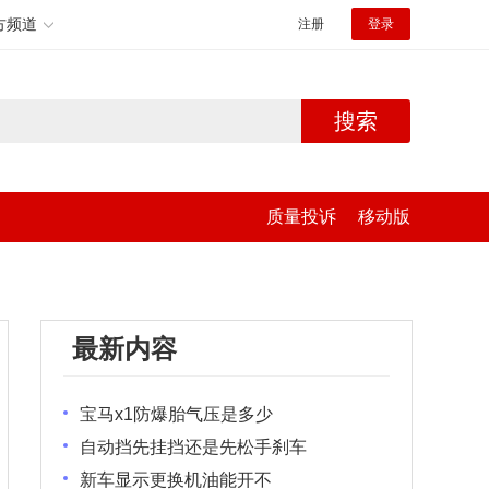
方频道
注册
登录
搜索
质量投诉
移动版
最新内容
宝马x1防爆胎气压是多少
自动挡先挂挡还是先松手刹车
新车显示更换机油能开不