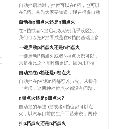
自动挡启动时，挡位可以在n档，也可以
在P档。首先大家要知道，现在很多自动
挡车型在点火的时候都是需要踩脚刹，
自动档p档点火还是n档点火
要不然是无法启动车辆的，而启动车辆
在P挡或者N挡启动发动机几乎没区别。
最好的档位是挂在p挡。P挡除了用来点
我们可以把P挡看成是在N挡的基础上多
火以外，当大家在坡道上长时间停车的
了一个锁住变速箱输出轴的动作，对于
时候，就可以用到P挡，目的是为了防止
一键启动p档点火还是n档点火
变速箱挡位来说不管是P挡还是N挡，变
溜车，当然，在挂入p挡以后，还是需要
一键启动P档点火或者N档点火都可以，
速箱都处于空挡状态。所以说在P挡启动
拉起手刹。而N挡的作用主要是用来短暂
只是相比之下用N档更好。因为用P档
或者N挡启动都可以。自动挡车的p档点
时间停车，或者像等红绿灯的时候就可
（驻车档）启动发动机后，档位的手柄
火步骤是：1.转动钥匙至电源挡；2.踩下
自动挡在p档还是n档点火
以踩脚刹，挂入N挡，然后拉起手刹，松
要经过R档（倒车档），尽管是脚踩刹
脚刹，p挡档位，将钥匙转到点火挡启动
开脚刹，目的是为了防止后溜。所以，
自动挡在p档和n档都可以点火。从操作
车，但是在自动变速箱内还是经历了一
发动机自动挡车的N档点火步骤是：1、
根据不同的挡位是有着不同的作用，大
上考虑，这两种档位点火都没有问题，
次档位的摘和挂、增加了磨损。一键启
转动钥匙至电源挡；2、踩下脚刹，将挡
家一定要按照正确的方法去行使。自动
从安全性上考虑，p档点火会更好。n挡
动汽车正确步骤：1、驾驶员需要确认车
n档点火还是p挡点火?
位从p挡拉到N挡；3、松开脚刹，将钥
挡的挡位有：1、P挡是泊车挡；2、R挡
虽然是空挡，但汽车在挂这个挡位时可
辆的挡位处于P挡或N挡，然后按动车辆
匙转到点火挡启动发动机；自动挡的车
自动挡的车挂p挡或者n挡位都可以点
是倒车挡；3、N挡是空挡；4、D挡是前
以怠速滑行。如果司机在n挡点了火，就
的一键启动按钮，使车辆通电，并由车
挂挡的注意事项：1、换挡不要踩油门踏
火，以汽车目前的生产工艺来说，两种
进挡；5、L挡是低速挡；6、S挡是运动
有可能出现溜车、滑跑等情况。p挡作为
辆的内置电脑对车辆进行自检。2、自检
板；2、挂上挡位不要猛踩油门踏板；
档位打火都是没问题的。N挡和P挡的区
模式。自动挡是不用驾驶者去手动换
驻车档，能对汽车起到一个固定作用。
挂p档点火还是n档点火
结束后，驾驶员右脚踩踏刹车踏板，并
3、只有在p、N两挡时才可以发动车
别，就在于P挡比N挡多出一个棘爪，挂