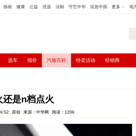
插画
健康
公益
优选
法制
守艺中华
应急中国
更多
地
选车
报价
汽修百科
特卖活动
经销商
火还是n档点火
6:52
原创
来源：中华网
阅读：1206