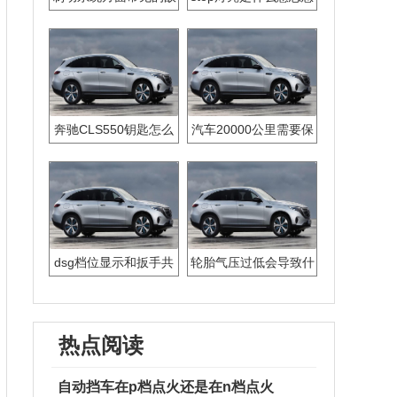
障问题有哪些？
么解决
奔驰CLS550钥匙怎么
汽车20000公里需要保
换电池
养什么
dsg档位显示和扳手共
轮胎气压过低会导致什
闪
么
热点阅读
自动挡车在p档点火还是在n档点火