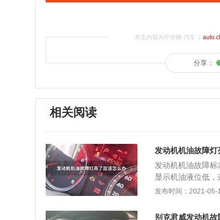
本文内容为中华网·汽车（
auto.
分享：
相关阅读
发动机机油故障灯
发动机机油故障标
显示机油液位低，
我们需要把车停到
发布时间：2021-05-13
的范围内，那么就
色的机油指示灯，
别克君威发动机故