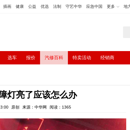
插画
健康
公益
优选
法制
守艺中华
应急中国
更多
地
选车
报价
汽修百科
特卖活动
经销商
障灯亮了应该怎么办
3:00
原创
来源：中华网
阅读：1365