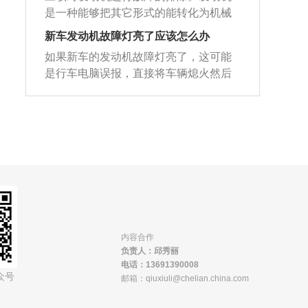
有缺火情况等都会导致发动机故障灯点
行驶：发动机本身就具有减速断油的功
发动机管路堵塞，严重的话就会引起发
液位低于下限值或水温过高导致的报
是一种能够把其它形式的能转化为机械
亮，其中油质不好导致发动机故障灯亮
能，如果空挡反而不利于节油；2、平时
动机故障灯亮。空气滤芯如果不干净，
警。如果继续行驶的话，由于发动机会
能的机器，包括如内燃机（往复活塞式
的情况是最多的；更换三元催化器即
新车发动机故障灯亮了应该怎么办
使用车辆时要注意观察，发现地上有油
没有定期清理，会导致进气出现问题。
存在缺少冷却的风险，一直处在高温状
发动机）、外燃机（斯特林发动机、蒸
可；2、发动机系统工作不良导致的故障
要判断是否出现发动机漏油的现象，及
如果新车的发动机故障灯亮了，这可能
排气问题：排气故障也会导致发动机故
态，导致发动机也有损坏的风险。
汽机等）、喷气发动机、电动机等。导
灯点亮，如油门踏板传感器，节气门位
时与汽车4S店沟通，除掉安全隐患；3、
是行车电脑误报，直接将车辆熄火然后
障灯亮。后氧传感器、三元催化器、排
致发动机故障灯亮的原因如下：1、汽油
置传感器，空气流量计，曲轴位置传感
对于装有涡轮增压器的汽车，在高速行
重启，发动机故障灯就可以消去。如果
气凸轮轴及轴瓦故障，都是出现排气问
品质不好会导致混合气在气缸内燃烧不
器等故障或或线路接触不良等都会导致
驶或是爬坡后不要马上熄火，在怠速运
车辆重启后故障灯还没有消去，那就属
题的原因，其中三元催化剂最常见。使
充分导致故障灯亮，而且还容易产生积
发动机故障灯点亮；根据相关维修方法
转10分钟后再熄火，装有涡轮增压器的
于质量问题了，这时可以去4s店请专业
用含铅汽油、使用含铅或硅的润滑油添
碳；2、进气道，活塞顶端积碳存在会导
进行修复更换；3、部分车辆变速箱系统
汽车其形成积碳的速度比一般自然吸气
人士进行检查，必要的时候可以申请换
加剂、三元催化被磕碰、发动机供油系
致雾化不良从而引起燃烧不充分导致故
故障也是通过发动机故障灯进行指示，
式的汽车要快数倍；4、当刹车油中混入
车。发动机故障灯亮的原因比较多，主
统故障都容易引起三元催化器故障。防
障灯亮；3、冷车启动时，特别是天气温
如变速箱内部故障，打滑，高温等。需
或吸入水分，或者是发现刹车油有杂质
要包括发动机缺缸、发动机温度过高、
盗系统故障：如果汽车电子防盗系统出
度急剧下降时，由于电脑的温度修正问
前往维修厂进行维修检测。
或沉淀物时，应该及时更换或者认真过
发动机积碳严重等，以下具体说明。1、
现故障，或者防盗控制器与发动机电子
题启动时会导致故障灯亮，但只要温度
滤，否则会造成制动压力不足，从而影
发动机缺缸：发动机缺缸是发动机故障
控制器不匹配，防盗系统也会导致发动
下降到一定温度不起伏变化后就会相对
响制动效果。
灯亮的的主要原因，当发动机缺缸后，
机不能正常工作，同时发动机故障灯点
稳定；4、发动机行驶里程过长，火花塞
汽车会出现车身异常抖动的问题，并且
内容合作
亮。
工作特性减弱会导致故障灯点亮。
负责人：邱秀丽
动力会大幅度的减弱。发动机缺缸后要
电话：13691390008
到修理店或者4s店请专业人士进行检
众号
邮箱：qiuxiuli@chelian.china.com
查，防止在用车的过程中产生不必要的
麻烦。2、发动机温度过高：当发动机温