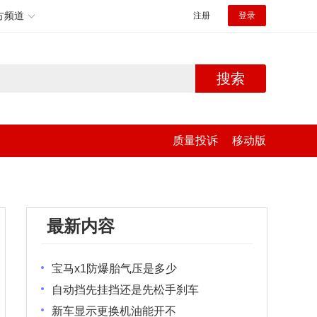
方频道
注册
登录
搜索
质量投诉
移动版
最新内容
宝马x1防爆胎气压是多少
自动挡先挂挡还是先松手刹车
新车显示更换机油能开不