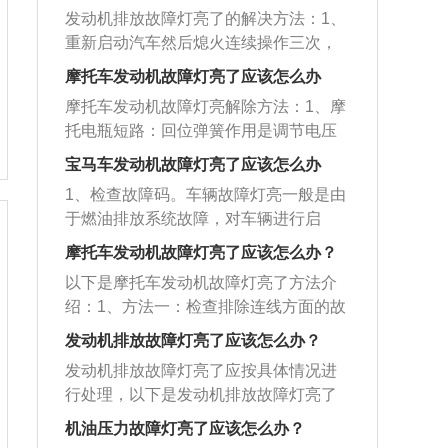
发动机排放故障灯亮了的解决方法：1、
重新启动汽车然后熄火连续操作三次，
或者拔掉发动机蓄电池的负极，等待三
摩托车发动机故障灯亮了应该怎么办
十秒后再接上去，这种方法可以有效解
摩托车发动机故障灯亮解除方法：1、摩
决发动机假故障；2、如果发动机故障灯
托电瓶短路：回位弹簧作用是调节电压
亮起之后，汽车熄火后就不能启动了，
高低，拉长弹簧调节电压升高，反之调
这种情况通常是因为燃油泵或者点火的
宝马车发动机故障灯亮了应该怎么办
节电压下降。其次应检查调节器线圈及
装置发生故障导致的，需要到4S店或者
1、检查故障码。车辆故障灯亮一般是由
连接线有无断路、短路现象，调节器应
汽车维修店解决。如果附近没有维修
于燃油排放系统故障，对车辆进行启
在专用设备上调整；再次检查指示灯、
店，那么可能需要打电话叫救援；3、如
动、灭车进行三次后，如果故障灯依然
开关、调节器、蓄电池的连线。检查它
摩托车发动机故障灯亮了应该怎么办？
果燃油品质不好，也会导致故障灯亮
亮就需要及时到店里检查故障码，查看
们之间连线及线柱是否存在搭铁、断路
起，建议使用品质好的燃油；4、三元催
以下是摩托车发动机故障灯亮了方法介
是发动机的问题或者是传感器故障。2、
及连接不可靠等故障。2、调节器故障：
化系统中的氧传感器损坏，也会导致故
绍：1、方法一：检查排除连线方面的故
检查传感器。如果传感器受损或有其他
检查排除调节器的故障确认调节器有故
障灯亮起，建议减速驾驶到附近的维修
障首先检查发电机激磁绕组引出端经电
故障，就不能得出正确数据，所以汽车E
发动机排放故障灯亮了应该怎么办？
障时，首先应检查故障所在，一般先检
店解决；5、如果故障灯亮起，并且发生
刷到调节器的连线;其次检查发电机定于
CU就会出现误判，导致发动机故障灯亮
查触点是否烧蚀或脏污不通，触点回位
发动机排放故障灯亮了应按具体情况进
严重抖动、加速无力的情况，建议停止
三相绕组引出端经二极管、中性点到调
起。如果是传感器造成的发动机故障灯
弹簧是否失效。3、连线故障：检查排除
行处理，以下是发动机排放故障灯亮了
驾驶，及时维修。
节器的连线;再次检查指示灯、开关、调
亮，只需要维修或更换出现故障的传感
连线方面的故障，首先检查发电机激磁
的原因和解决方法：1、燃油质量不达
节器、蓄电池的连线。检查它们之间连
机油压力故障灯亮了应该怎么办？
器即可。3、更换机油。如果车主没有按
绕组引出端经电刷到调节器的连线；其
标：发动机混合气燃烧不充分导致。解