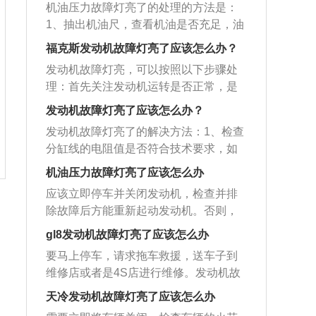
线及线柱是否存在搭铁、断路及连接不
照要求添加机油，长期会导致车辆发动
机油压力故障灯亮了的处理的方法是：
次检查发电机定于三相绕组引出端经二
决方法：选择加油站时，尽量少去小型
可靠等故障。2、方法二：检查排除调节
机磨损严重，工作异常，导致发动机故
1、抽出机油尺，查看机油是否充足，油
极管、中性点到调节器的连线。有些检
的加油站加油，另外也避免在加油站换
器的故障确认调节器有故障时,首先应检
障灯亮起，更换相匹配的机油即可。4、
中是否有汽油或水，必要时添加或更换
查维修个人无法完成建议去专业的摩托
油后去加油，加油完毕后可以添加一些
福克斯发动机故障灯亮了应该怎么办？
查故障所在,一般先检查触点是否烧蚀或
检查清理配件。火花塞、点火线圈、燃
机油；2、发动机在工作情况下，察看各
车修理厂检查、维修。
质量较好的燃油添加剂，提高燃油的质
脏污不通,触点回位弹簧是否失效。3、方
发动机故障灯亮，可以按照以下步骤处
油泵等配件故障，以及油路堵塞、积碳
部位是否有漏油现象；3、检查机油压力
量。 2、节气门脏污。解决方法：汽车每
法三：回位弹簧作用是调节电压高低,拉
理：⾸先关注发动机运转是否正常，是
等原因都会导致发动机混合气燃烧不
感应塞和机油压力表是否正常；4、检查
行驶2到3万公里，给节气门进行一次清
长弹簧调节电压升高,反之调节电压下
否存在抖动、冒⿊烟等问题，若有则尽
良。此时需要更换火花塞等配件，清理
润滑系油压；5、检视并调整曲轴主轴瓦
发动机故障灯亮了应该怎么办？
洗。3、气门和喷油嘴积碳。解决方法：
降。其次应检查调节器线圈及连接线有
量不要再启动。特别说明，亮红灯的情
油路和积碳即可消除故障灯。发动机作
和连杆轴瓦的装合间隙。机油的作用
汽车每行驶3到4万公里，进行一次进气
发动机故障灯亮了的解决方法：1、检查
无断路、短路现象。调节器应在专用设
况下一定不要再启动。如果发动机可以
为汽车的心脏，是汽车里非常重要的一
是：1、缓解摩擦与高温；2、冷却降
及燃油系统的清洗。
分缸线的电阻值是否符合技术要求，如
备上调整。
启动，熄⽕5-10分钟之后，不要踩刹
部分，它是一种能将其他形式的能量转
温；3、清洗清洁；4、减震缓冲；5、防
不符合需进行调整或更换；2、检查燃油
⻋，直接按⼀下启动键，或不踩离合器
机油压力故障灯亮了应该怎么办
化为机械能的机器。车辆的发动机涉及
锈防蚀。机油也叫发动机润滑油，是由
压力表和其组件，连接油管和油表，启
只旋转⻋钥匙半圈到on的位置，汽⻋在
的部位很多，造成它故障灯亮起的原因
基础油和添加剂组成，基础油是润滑油
应该立即停车并关闭发动机，检查并排
动发动机并使其进入怠速运转，燃油表
通电后会开启⾃检功能，待5-10秒后观
也比较多，如果发现发动机的故障灯亮
的主要成分，决定着润滑油的基本性
除故障后方能重新起动发动机。否则，
读数应在270到320kpa范围内；3、使发
察仪表盘上故障灯是否熄灭。如果故障
起，一定要及时检查。
质，添加剂可弥补和改善基础油性能方
可能会引起烧毁发动机的严重事故。若
动机进入怠速运转，分别断开每一个喷
gl8发动机故障灯亮了应该怎么办
灯没有熄灭，则请尽快⾄服务站查找原
面的不足。
途中不能排除故障，应该求助修理厂解
油嘴插头，检查其怠速是否有变化，若
因。服务站通过便携式诊断仪可读取故
要马上停车，请求拖车救援，送车子到
决。机油压力故障灯的工作是通过机油
断开每个气缸的喷油嘴，怠速降低基本
障码，获得故障信息，进行有针对性的
维修店或者是4S店进行维修。发动机故
压力传感器实现的，机油压力传感器对
相同，就说明喷油嘴工作均正常；4、检
修复。发动机故障灯亮的原因主要有以
障灯亮有很多原因，有可能是系统误
发动机的机油压力进行检测，帮助发动
天冷发动机故障灯亮了应该怎么办
查气缸的压力、进排气门的间隙、燃油
下7个：传感器故障：这里所说的传感器
报、也有可能是发动机受损或者是火花
机正常运行，机油压力传感器通常安装