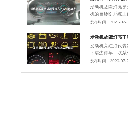
束。这两种情况，
发动机故障灯亮是
为红色机油指示灯
机的自诊断系统工
在安全的地方停车
件、线路或一些传
发布时间：2021-02-04
行下一步的处理。
障码，而根据故障
这些故障的原因我
发动机故障灯亮了
感器的损坏，比如
发动机亮红灯代表
器、点火线圈、火
下靠边停车，联系
另外还包括一些控
第一种机油压力不
发布时间：2020-07-21
调节电磁阀等，除
不足。机油压力不
二、发动机机械故
有损坏发动机的风
油，或进气道、节
该指示灯点亮的话
产生相应的故障码
续行驶的话，由于
了发动机故障灯亮
机也有损坏的风险
告灯，请尽快送入
了，只能寻求救援