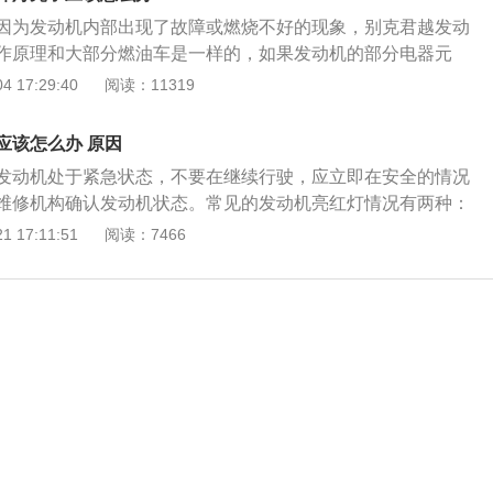
检查液位状态后，可以继续行驶到维修机构进行处理。第三种
因为发动机内部出现了故障或燃烧不好的现象，别克君越发动
，该指示灯为机油压力过低故障。遇到这种情况，一定要立即
作原理和大部分燃油车是一样的，如果发动机的部分电器元
，关闭发动机，拨打维修机构救援电话，在专业人士指导下进
感器采集到的参数指标超出了合理范围，都会引起发动机报故
 17:29:40
阅读：11319
码的重要程度不同，会在仪表中以故障灯的形式显示。而引起
们可以分为两类： 一、发动机电器故障：这类故障包括一些传
应该怎么办 原因
：空气流量计、节气门怠速马达、进气压力传感器、氧传感
发动机处于紧急状态，不要在继续行驶，应立即在安全的情况
花塞、水温传感器、曲轴位置传感器或凸轮轴位置传感器等。
维修机构确认发动机状态。常见的发动机亮红灯情况有两种：
制单或执行器，比如发动机电脑、点火电脑、燃油泵、凸轮轴
足，机油压力警告灯点亮，当此警告灯亮起后，代表机油压力
 17:11:51
阅读：7466
了这些电器部件，故障也可能是这些部件之间的导线引起。
足后，如果继续行驶的话，由于发动机无法得到充分润滑，会
障引起：比如燃油品质的变化，使用了一些添加剂较多的燃
险。严重的需要维修或更换发动机。第二种为冷却液警告灯，
气门或火花塞被积碳覆盖，还有进气道内漏气低于标准值也会
，说明冷却液液位低于下限值或水温过高导致的报警。如果继
，严重时也会在仪表中报发动机故障灯。 无论哪种情况，出现
发动机会存在缺少冷却的风险，一直处在高温状态，导致发动
起时，首先要先看是红色还是黄色的警告灯，如果是黄色的警
。
维修厂进行检修，如果是红色的故障灯，就不建议在启动车辆
了。