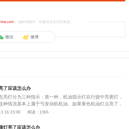
china.com
）编辑或翻译，转载请务必注明来源。
微信
微博
亮了应该怎么办
志亮灯分为三种指示：第一种，机油指示灯在行驶中亮黄灯，
这种情况基本上属于亏发动机机油。如果黄色机油灯点亮了，
安全的地方，检查机油油位，如果机油尺显示的油位不在正常
 16:23:00
阅读：1365
需要添加机油。第二种机油液位传感器损坏，导致仪表盘亮黄
只要检查机油在正常的刻度，那么故障原因就出在传感器或线
障灯亮了应该怎么办