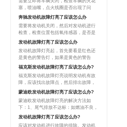
蒸气控制电磁阀、EGR阀缸体工作情
需要立即将车辆关闭，检查车辆的火花
包括水温、曲轴位置、空气流量、进气
塞失效等等。这时不可以强行开车。一
在发动机的主油道内，当发动机运行过
况、进气歧管是否漏气。
塞，喷油嘴，点火线圈是否出现了问
温度、氧传感器等，当这些传感器受
般发动机要规律保养，规律添加机油，
程中压力传感器检测发动机内机油压
题。导致发动机故障灯亮起的原因是发
损、接触不良或信号中断时，汽车的EC
才可以尽可能避免发动机损坏。机油是
奔驰发动机故障灯亮了应该怎么办
力，将压力信号转化为电信号，经过信
动机缺缸，此时车辆会抖动严重，无法
U就不能准确获得发动机的数据，此时就
发动机的润滑油，可以对发动机起到润
号线连接到油压指示表内，与报警电路
需要将发动机关闭，然后对发动机进行
正常行驶。强行行驶的话，动力会严重
会引起发动机故障灯亮。油质问题：如
滑，减小摩擦，辅助冷却，减小缓冲的
中的报警电压进行比较，当低于报警电
检查，检查位置包括氧传感器，是否是
不足，并且油耗消耗量很大，对发动机
果没有按照厂家要求添加燃油和机油，
作用。机油由基础油和添加剂两部分组
压时输出报警信号点亮机油压力故障
由于氧传感器的插头松动或者是损坏。
的磨损有很大的影响。当机动车辆在天
发动机故障灯亮了应该怎么办
有可能会造成发动机的磨损，导致故障
成，基础油是润滑油的主要成分，决定
灯，引起驾驶员的注意。通过机油压力
确定车辆使用的油品是否出现问题。判
气冷的时候，出现了发动机故障灯亮起
灯亮。混合气燃烧不良：混合气燃烧不
润滑油的基本性质，添加剂改善弥补基
发动机故障灯亮起，首先要看是红色还
故障灯的工作，可以及时发现机油压力
断是否是由于发动机内部存在的积碳过
的情况，需要对车辆的发动机进行检
良会导致发动机积碳或爆震，被氧传感
础油性能方面的不足。使用润滑油可以
是黄色的警告灯，如果是黄色的警告
的问题。
多而导致的情况。当机动车辆在正常的
查，找到具体的故障原因之后，对症去
器监测到并报告给ECU后，亮起故障灯
减小发动机部件的磨损，延长发动机各
灯，请尽快送入维修厂进行检修，如果
使用过程中出现发动机故障灯亮起的情
福克斯发动机故障灯亮了应该怎么办?
检查和维修。发动机故障灯亮起的时
以示警告。火花塞故障、点火线圈故
部件的使用寿命，市场中的机油分为合
是红色故障灯，就不建议在启动车辆
况，需要对机动车辆进行检查，如果自
候，车辆是不可以继续行驶的，只有在
福克斯发动机故障灯亮说明发动机有故
障、燃油泵故障、油路堵塞等都会引起
成油和矿物油，合成油又分为全合成油
了，只能寻求救援。常见的发动机亮红
己没有办法检查，需要将机动车辆行驶
找到具体故障原因之后，车辆才可以继
障，应该找出故障点，然后排出故障，
发动机混合气燃烧不良。增压问题：进
和半合成油。汽车一般使用全合成机油
灯情况有两种：机油压力不足，机油压
到售后或者是维修厂，让专业的技师对
续行驶。
再用解码仪进行故障的排除。发动机是
气增压管路、涡轮增压器也会导致发动
的更换周期比使用半合成机油和矿物油
力警告灯点亮，当此警告灯亮起后，代
蒙迪欧发动机故障灯亮了应该怎么办?
车辆进行检测，找到具体的故障原因
一种能够把其它形式的能转化为机械能
机故障灯点亮。其中最常见的是涡轮增
的更换周期长，驾驶员可以根据驾驶情
表机油压力不足。机油压力不足后，如
后，对症进行检查和维修，经过维修之
蒙迪欧发动机故障灯亮的解决方法如
的机器，包括如内燃机（往复活塞式发
压器损坏，同时车辆还会出现漏油、机
况选择油品类型。
果继续行驶的话，由于发动机无法得到
后，车辆的发动机故障灯会消除。
下：1、尾气排放不达标：如燃油不良，
动机）、外燃机（斯特林发动机、蒸汽
油消耗量大、动力下降、金属异响、排
充分润滑，会有损坏发动机的风险。严
三元催化器失效，进气管积炭过多，喷
机等）、喷气发动机、电动机等。汽车
发动机故障灯亮了应该怎么办?
气管冒蓝烟或黑烟等症状。进气问题：
重的需要维修或更换发动机。冷却液警
油嘴堵塞，氧传感器失效，发动机偶而
发动机的使用注意事项如下：1、忌空挡
如果汽车进气出现问题，就有可能导致
告灯，该指示灯点亮的话，说明冷却液
应该对发动机进行故障的排除。发动机