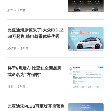
7.98万元起
位于同级前列，可放下20寸行李箱以及其他物
新车
2年前
品；独立空间，保证车内干净整洁无异味，能
有效保护车内物品安全；漏斗式空间设计上下
比亚迪海豚惊呆了!大众ID3 12.
两体，既有宽度，又有深度，物品尺寸兼容性
59万起售,纯电驾乘体验优秀
更强；钛3更是国内首款优化开口高度车型，
经销商
3年前
独家结构设计90cm超低开口离地距离，有效
降低取放物品高度和难度。
将于6月发布 比亚迪全新品牌
或命名为“方程豹”
行业
3年前
比亚迪宋PLUS冠军版开启预售