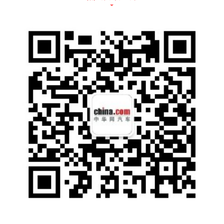
座舱内，飞翼式仪表台、C形星际氛围灯与豹
系家族同款的“战车档把+水晶按键”，构建出极
具科幻力的驾驶氛围；AI智能座舱与多功能灵
动岛，支持语音交互、场景模式一键切换，15.
6英寸中控屏、12英寸HUD与帝瓦雷音响，搭
配人体工学座椅与冷暖冰箱，让每一程都沉浸
于舒适与潮流乐趣中。