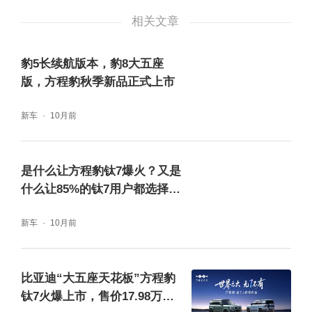
相关文章
另一大亮点是具有“潮改拓展”能力，钛3拥有无
豹5长续航版本，豹8大五座
限创造力的科技基底。方程豹联合多家潮改厂
版，方程豹秋季新品正式上市
牌，延展多种潮改风格，每一套潮改方案都为
新车
10月前
用户提供了个性化的表达选择。可以说，钛3
的科技基底带来无限创造力，将延展力发挥到
是什么让方程豹钛7爆火？又是
极限，使之不仅是一辆车，更是一个可以随心
什么让85%的钛7用户都选择顶
配？
打造的艺术品。
新车
10月前
方程豹钛3更是具备其独有的“1机3舱”潮流配
置，释放用户自由探索的潮玩基因。“1机”指的
比亚迪“大五座天花板”方程豹
钛7火爆上市，售价17.98万元
是比亚迪和大疆联合开发的灵鸢智能车载无人