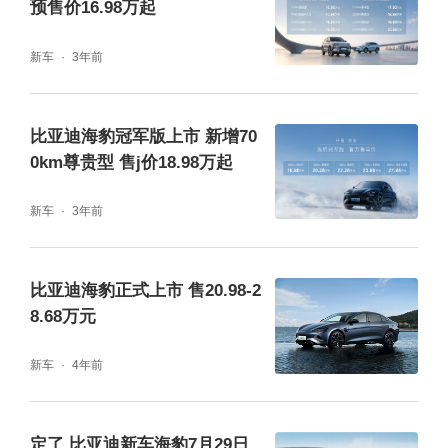
预售价16.98万起
新车
3年前
钛3的生态座舱，更是一个移动百宝箱，多功
比亚迪海豹冠军版上市 新增70
能灵动岛可以做到上充电、下储物、左照明、
0km尊贵型 售j价18.98万起
右K歌；自定义按键让副驾可以随心操控多种
新车
3年前
车机功能；车载冰箱冷暖可调，-6-6℃、35-5
0℃宽温域可调；6kW大功率外放电，满足出
比亚迪海豹正式上市 售20.98-2
行用电所需；后排座椅一键放倒，秒变移动大
8.68万元
床房；同时还有双温区空调、4音区的语音唤
新车
4年前
醒等等。
定了 比亚迪新车海豹7月29日