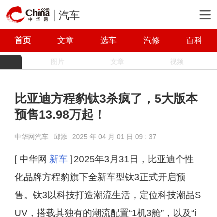
汽车
首页
文章
选车
汽修
百科
图片
文章
视频
比亚迪方程豹钛3杀疯了，5大版本
预售13.98万起！
中华网汽车
邱添
2025 年 04 月 01 日 09 : 37
[ 中华网
新车
]
2025年3月31日，比亚迪个性
化品牌方程豹旗下全新车型钛3正式开启预
售。钛3以科技打造潮流生活，定位科技潮品S
UV，搭载其独有的潮流配置“1机3舱”，以及“i