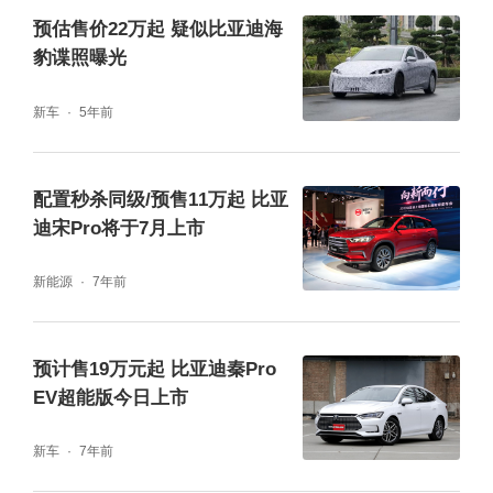
功能；效能强，让用户低温充电时间缩短4
预估售价22万起 疑似比亚迪海
豹谍照曝光
0%，30-80%SOC常温充电时间缩短至18mi
n，并成功实现续航平权，全系标配续航501公
新车
5年前
里；操控强，钛3配备百万级同款悬架，前双
球节麦弗逊后五连杆，为用户带来极致驾控感
配置秒杀同级/预售11万起 比亚
受；性能强，20000 转电机，百公里加速4.9
迪宋Pro将于7月上市
s。
新能源
7年前
预计售19万元起 比亚迪秦Pro
EV超能版今日上市
新车
7年前