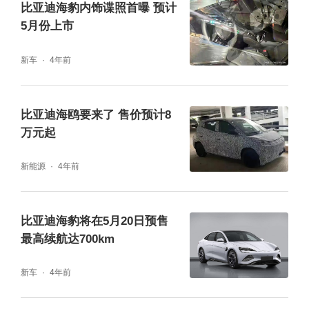
比亚迪海豹内饰谍照首曝 预计
5月份上市
新车
4年前
钛3智能三件套，让越级智能科技拉满
比亚迪海鸥要来了 售价预计8
万元起
方程豹钛3搭载“E+2C”智能三件套。智能EVO
+平台有着1超3强的产品力表现，其特有的iAT
新能源
4年前
S智能全地形识别系统，更是可以做到草地/沙
地/泥地/雪地等路况自动识别，并自动切换驾
比亚迪海豹将在5月20日预售
最高续航达700km
驶模式，让用户的出行场景无限打开。比亚迪
集团首发的超智能四驱系统，为用户带来能量
新车
4年前
三把锁/陷车助手/蠕行模式/豹式掉头多种实用