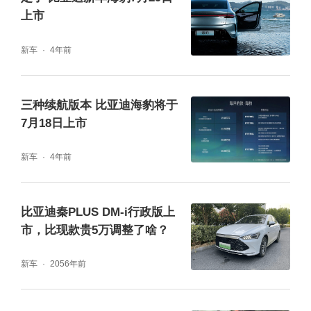
上市
新车
4年前
三种续航版本 比亚迪海豹将于
7月18日上市
新车
4年前
钛3的便捷后舱，像个灵活的小书包，28L的容
积，为用户提供更多个性化存储空间。
比亚迪秦PLUS DM-i行政版上
市，比现款贵5万调整了啥？
新车
2056年前