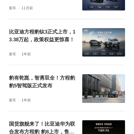
起
机系统，随行好拍，功能强大，场景丰富。
新车
11月前
比亚迪方程豹钛3正式上市，1
3.38万起，政策权益更惊喜！
新车
1年前
豹有乾崑，智勇双全！方程豹
豹5智驾版正式发布
新车
1年前
“3舱”则分别指代电动前舱、生态座舱和便捷后
舱。钛3的电动前舱，具备同级唯一的电动开
国货旗舰来了！比亚迪华为联
合发布方程豹 豹8上市，售价3
合功能，放物取物方便快捷；151L超大容积，