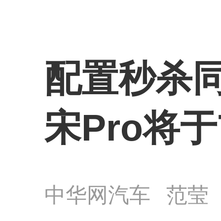
配置秒杀同
宋Pro将
中华网汽车
范莹