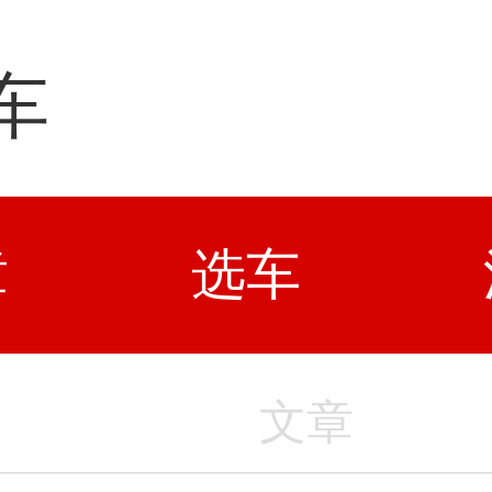
车
章
选车
文章