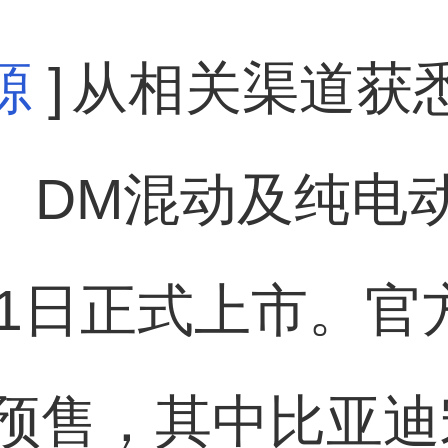
源
]
从相关渠道获
油、DM混动及纯电
11日正式上市。官
预售，其中比亚迪宋