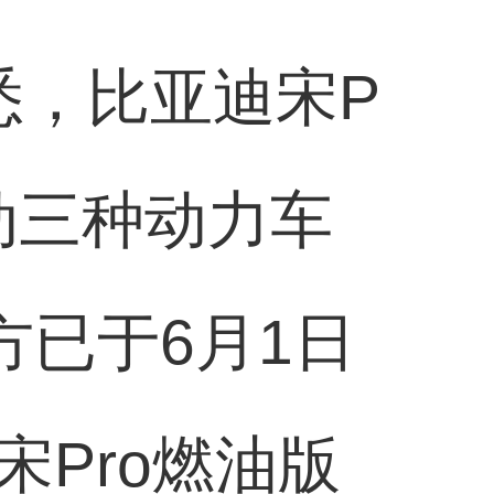
悉，比亚迪宋P
动三种动力车
方已于6月1日
Pro燃油版