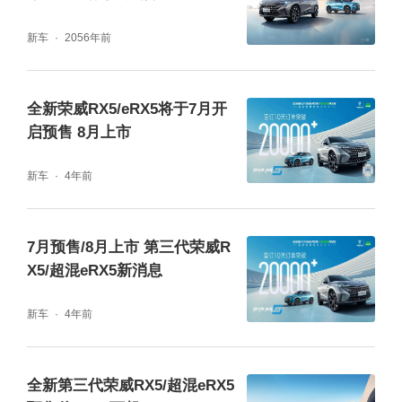
今年7月，全新第三代荣威RX5/超混eRX5将陆
新车
2056年前
续到店，并面向全国用户开放道路试驾。中国
荣威诚邀您到店品鉴，“先试后定”，解锁美好
全新荣威RX5/eRX5将于7月开
启预售 8月上市
的智慧出行生活。届时，中国荣威还将公布车
型配置与预售价格，敬请关注。
新车
4年前
7月预售/8月上市 第三代荣威R
X5/超混eRX5新消息
新车
4年前
全新第三代荣威RX5/超混eRX5