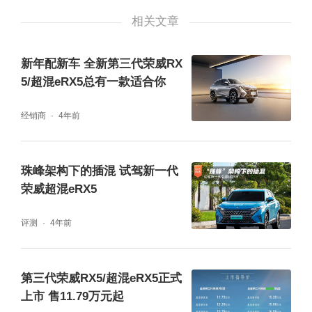
相关文章
计”理念打造，以全球视野诠释进阶版“东方美
学”。2765mm同级最长轴距、1890mm同级最
新年配新车 全新第三代荣威RX
宽车身，彰显越级宽体气势。
5/超混eRX5总有一款适合你
经销商
4年前
珠峰架构下的插混 试驾新一代
荣威超混eRX5
评测
4年前
第三代荣威RX5/超混eRX5正式
动力方面，全新第三代RX5/混动eRX5双车齐
上市 售11.79万元起
发，满足用户的多场景使用需求，实现“超感驾