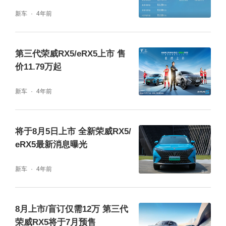
新车
4年前
控性能”的全面进阶。
燃油版车型传承“双十佳”动力总成优秀基因，
第三代荣威RX5/eRX5上市 售
搭载运用多项豪华品牌同源技术的上汽蓝芯动
价11.79万起
力GS61 1.5T VTGI缸内直喷涡轮增压发动机
新车
4年前
与DM21 PLUS自动变速箱，NEDC百公里油
耗同级最低仅6.0L；超混eRX5车型在GS61 1.
将于8月5日上市 全新荣威RX5/
5T VTGI缸内直喷涡轮增压发动机的基础上，
eRX5最新消息曝光
配备超级电驱EDU G2 Plus，能实现10挡变
新车
4年前
速，NEDC综合续航达1050km，百公里加速
仅需6.9秒，仿佛“电磁弹射起步”，释放“超快、
8月上市/盲订仅需12万 第三代
超顺、超稳、超智”的同级最强性能。
荣威RX5将于7月预售