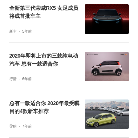
全新第三代荣威RX5 女足成员
将成首批车主
新车
5年前
2020年即将上市的三款纯电动
在新的一年里，相信全新第三代荣威RX5将会
汽车 总有一款适合你
成为更多消费者的得力出行伙伴，更有全新第
行情
6年前
三代荣威超混eRX5可选，更强动力更低油
耗，成为许多消费者眼中的理想座驾。助力更
总有一款适合你 2020年最受瞩
多用户“兔”飞猛进，前程似锦。
目的4款新车推荐
导购
7年前