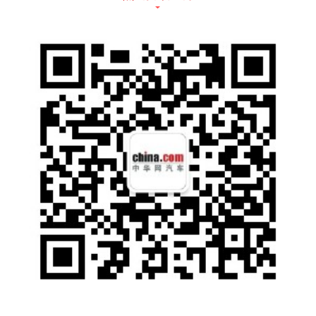
包覆工艺，目之所及皆质感，乘坐舒适又柔
软；独创的山水纹水晶电子排挡，冬暖夏凉握
感舒适，激光雕刻的山水纹，尽显美学质感。
一体式太空零重力座椅，贴合人体工程学， 20
mm零重力软泡层与343mm超大侧翼，为用户
带来了贴身柔软的乘坐质感和舒适的肩部支
撑，长途出行不累。