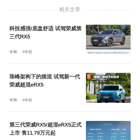
相关文章
科技感强/底盘舒适 试驾荣威第
三代RX5
全新第三代荣威RX5搭载了同级首创的27英寸
4K全景智能交互滑移屏，拥有4K超高清分辨
评测
4年前
率，显示效果清晰细腻，画面栩栩如生。高通
骁龙8155旗舰级芯片堪称“最强大脑”，为用户
珠峰架构下的插混 试驾新一代
荣威超混eRX5
带来了高清流畅的车机体验。全新第三代荣威
RX5还提供了Bilibili、欢喜影业、音乐+等应用
评测
4年前
程序，配合拥有11个扬声器的高保真BOSE音
响，无论是收听音乐还是追剧，都能为用户带
第三代荣威RX5/超混eRX5正式
来身临其境的沉浸式视听盛宴。
上市 售11.79万元起