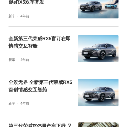
混eRX5双车齐发
新车
4年前
面对高企的油价，用户更需要兼顾出色性能与
燃油经济性的座驾。全新第三代荣威超混eRX
5凭借全新1.5T VTGI发动机与超级电驱EDU
全新第三代荣威RX5盲订在即
情感交互智舱
G2 Plus，实现低油耗与高性能的“既要又要”。
全新第三代荣威超混eRX5最大综合马力可达4
新车
4年前
32匹，最大综合扭矩为570牛·米，零百加速时
间仅为6.9秒，百公里综合油耗可低至1.4L，堪
全景无界 全新第三代荣威RX5
首创情感交互智舱
称“3.0T豪华车动力的平替”。
新车
4年前
安全配置拉满 高强度钢占比79%
安全，是“12万豪华平替”的基本功。全新第三
第三代荣威RX5量产车下线 又