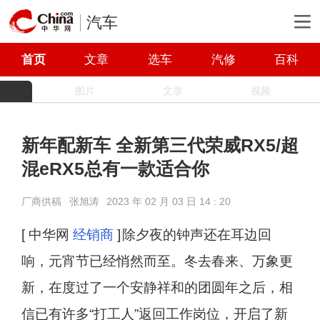
汽车
首页
文章
选车
汽修
百科
图片
文章
视频
新年配新车 全新第三代荣威RX5/超
混eRX5总有一款适合你
厂商供稿
张旭涛
2023 年 02 月 03 日 14 : 20
[ 中华网
经销商
]
除夕夜的钟声还在耳边回
响，元宵节已经悄然而至。冬去春来、万象更
新，在度过了一个安静祥和的团圆年之后，相
信已有许多“打工人”返回工作岗位，开启了新