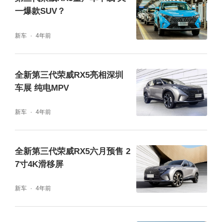
一爆款SUV？
代荣威RX5以丰富的主、被动安全配置，贴心
守护用户的每一次出行。
新车
4年前
全新第三代荣威RX5基于C-NCAP五星标准、
全新第三代荣威RX5亮相深圳
中保研汽车安全指数优秀标准等业界最严苛的
车展 纯电MPV
安全体系以及双侧25%小偏置碰撞优秀标准设
新车
4年前
计开发，采用超高强度笼式车身，整车高强度
钢占比高达79%，为全新第三代荣威RX5带来
全新第三代荣威RX5六月预售 2
同级最强车身强度。 “五星安全守护”，为你的
7寸4K滑移屏
每一次出行保驾护航。
新车
4年前