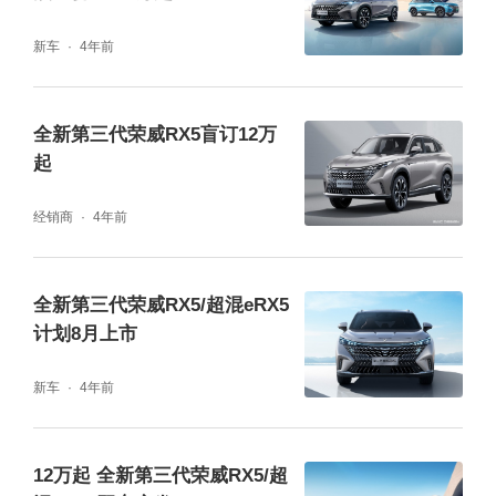
力必不可少。全新第三代荣威RX5搭载了全新
新车
4年前
GS61 1.5T VTGI缸内直喷涡轮增压发动机，
运用多项豪华品牌同源技术，最大马力达到18
全新第三代荣威RX5盲订12万
8匹，峰值扭矩高达300牛·米，搭配全新 DM2
起
1 PLUS自动变速箱，加速线性平顺，动力响
经销商
4年前
应快，超车变道游刃有余。
全新第三代荣威RX5/超混eRX5
计划8月上市
新车
4年前
12万起 全新第三代荣威RX5/超