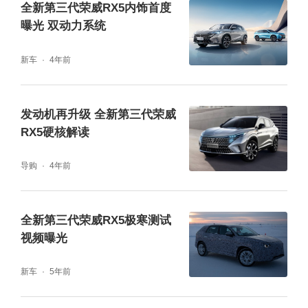
全新第三代荣威RX5内饰首度
曝光 双动力系统
新车
4年前
发动机再升级 全新第三代荣威
RX5硬核解读
全新第三代荣威RX5/超混eRX5上市之后，凭
借出色的产品实力成为许多消费者的购车首
导购
4年前
选。即日起，购买全新第三代荣威RX5/超混e
RX5还能享受多重好礼。
全新第三代荣威RX5极寒测试
视频曝光
新车
5年前