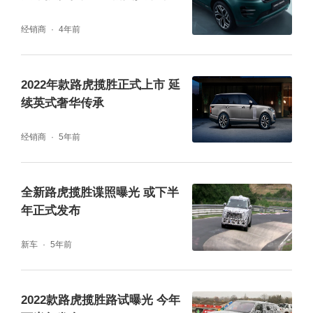
地形SUV
经销商
4年前
2022年款路虎揽胜正式上市 延
续英式奢华传承
经销商
5年前
在车内，该车会配备专属的半苯胺打孔真皮座
全新路虎揽胜谍照曝光 或下半
椅，前后排“热石”按摩座椅功能也是它的特
年正式发布
色。官方表示，在这款车上用户还可以选择来
新车
5年前
自意大利顶级家具供应商Poltrona Frau的皮
革，要知道后者常为欧洲皇室打造御用家具。
2022款路虎揽胜路试曝光 今年