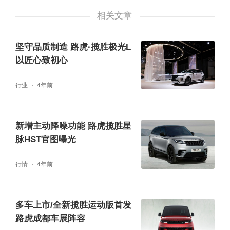
相关文章
坚守品质制造 路虎·揽胜极光L
以匠心致初心
行业
4年前
新增主动降噪功能 路虎揽胜星
脉HST官图曝光
SVA版本的诸多细节也在这款车型上保留，比
行情
4年前
如专属的21英寸多辐式轮圈、车身侧面和尾部
的SVAutobiography等，都是出自SV部门的象
多车上市/全新揽胜运动版首发
征。此外官方表示，该车还会配备带照明功能
路虎成都车展阵容