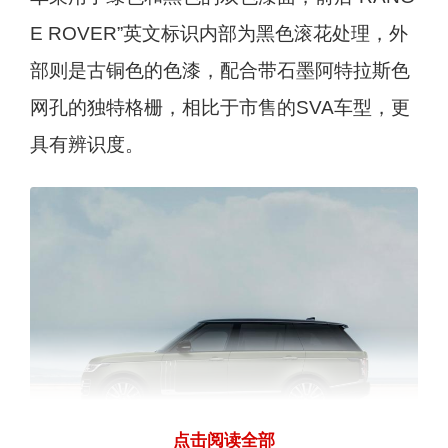
E ROVER”英文标识内部为黑色滚花处理，外
部则是古铜色的色漆，配合带石墨阿特拉斯色
网孔的独特格栅，相比于市售的SVA车型，更
具有辨识度。
点击阅读全部