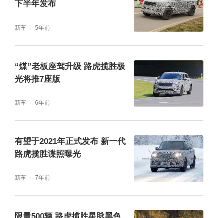
下半年发布
动力方面，这款定制版车型可以搭载5.0升V8
机械增压式汽油发动机（565马力）以及P400
新车
5年前
e插电式混动系统，后者由2.0T涡轮增压发动
机+电机驱动，综合最大功率为404马力。
“煤”老板座驾升级 路虎揽胜极
光将推7座版
新车
6年前
有望于2021年正式发布 新一代
路虎揽胜谍照曝光
新车
7年前
限量500辆 路虎揽胜星脉黑色