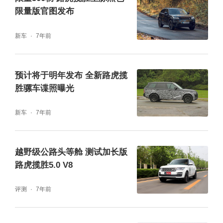
限量版官图发布
新车
7年前
预计将于明年发布 全新路虎揽
胜骡车谍照曝光
新车
7年前
越野级公路头等舱 测试加长版
路虎揽胜5.0 V8
评测
7年前