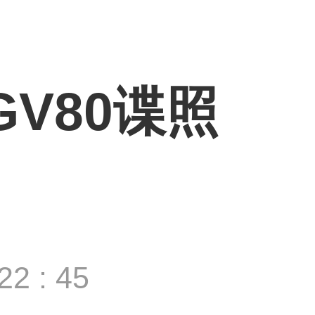
GV80谍照
2 : 45