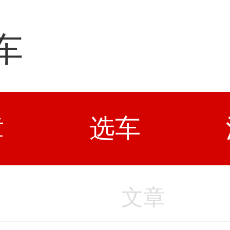
车
章
选车
文章