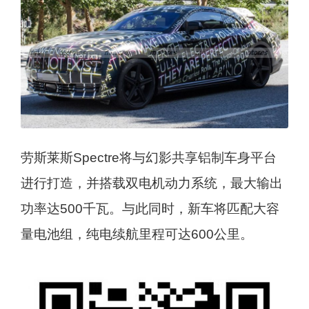
劳斯莱斯Spectre将与幻影共享铝制车身平台
进行打造，并搭载双电机动力系统，最大输出
功率达500千瓦。与此同时，新车将匹配大容
量电池组，纯电续航里程可达600公里。