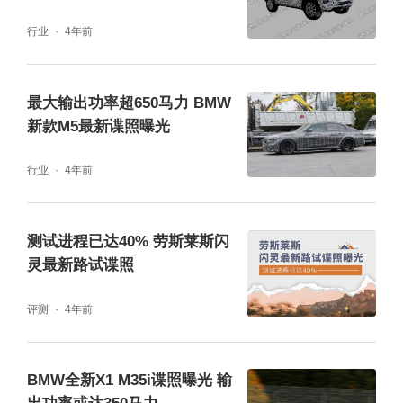
行业
4年前
最大输出功率超650马力 BMW
新款M5最新谍照曝光
行业
4年前
测试进程已达40% 劳斯莱斯闪
灵最新路试谍照
评测
4年前
BMW全新X1 M35i谍照曝光 输