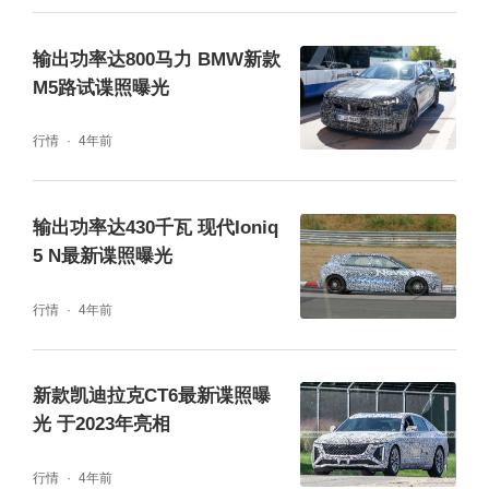
输出功率达800马力 BMW新款
M5路试谍照曝光
行情
4年前
输出功率达430千瓦 现代Ioniq
5 N最新谍照曝光
行情
4年前
新款凯迪拉克CT6最新谍照曝
光 于2023年亮相
行情
4年前