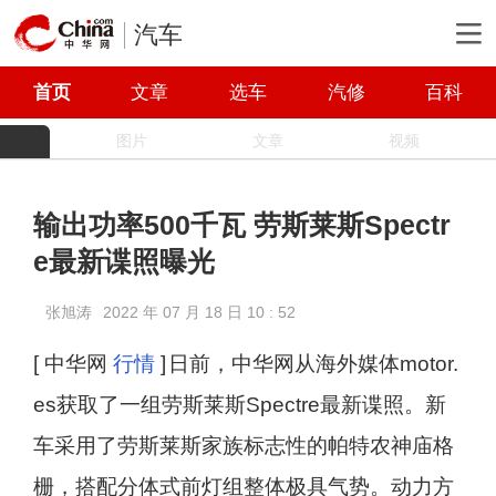
汽车
首页
文章
选车
汽修
百科
图片
文章
视频
输出功率500千瓦 劳斯莱斯Spectr
e最新谍照曝光
张旭涛
2022 年 07 月 18 日 10 : 52
[ 中华网
行情
]
日前，中华网从海外媒体motor.
es获取了一组劳斯莱斯Spectre最新谍照。新
车采用了劳斯莱斯家族标志性的帕特农神庙格
栅，搭配分体式前灯组整体极具气势。动力方