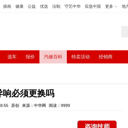
插画
健康
公益
优选
法制
守艺中华
应急中国
更多
地
选车
报价
汽修百科
特卖活动
经销商
异响必须更换吗
8:55
原创
来源：中华网
阅读：9999
咨询技师