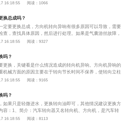
常检查方向机两侧的防护套及方向机上部与万向十字轴连接的
 16:18:55
阅读：1066
2、工作原理：转向机采用动力转向系统的汽车转向所需的能
的破损是导致方向机早期磨损和损坏的最主要因素。护套损坏
员提供的体能，以减轻司机转向时的用力度，达到开车时司机
就通过破损处进入转向机内部，破坏齿轮齿条的润滑脂油膜，
。
更换总成吗？
现锈蚀，异常磨损等现象。方向机刚进水的时候会导致方向沉
一定要更换总成，方向机转向异响有很多原因可以导致，需要
间长了，那就很严重了，有可能会出现卡死现象，要是在行驶
检查，查找具体原因，然后进行处理。如果是气囊游丝故障，
就很严重。如果不立即处理掉内部的水，在短期内就会造成方
向盘里面发出来的，这个问题多数是方向盘里面的气囊游丝干
 16:18:55
阅读：9327
至少每月检查一次防尘护套的状态，要是发现护套有破损现象
向盘气囊游丝涂些黄油看还响不响，如果还响就更换气囊游丝
且在更换前对方向机做全面的检查和保养。
有异响时，如果发现方向柱与脚垫摩擦声音，如果在打方向盘
换吗？
音是从方向盘下面传来的，就要检查方向柱与汽车脚垫，因为
要更换，关键看是什么情况造成的转向机异响。方向机异响的
太大，与转向柱有着直接的接触，随着转向柱的转动就会产生
重机械方面的原因主要在于转向节长时间不保养，使转向立柱
，就会产生摩擦声，这种情况只要涂点润滑油即可。
磨损甚至烧蚀，都会引起方向沉重。因此在保养时，必须向转
 16:18:55
阅读：9165
润滑脂。如果打方向时传来的异响，有可能是转向机配合齿轮
换转向机。汽车方向机的作用：方向机的作用是在方向盘转动
换吗？
的转动幅度的前提下减小方向盘控制力；用来改变或维持汽车
，如果只是轻微进水，更换转向油即可，其他情况建议更换方
一系列装置被称为汽车转向系统（转向系统）。
内容：1、简介：汽车转向器又名转向机、方向机，是汽车转
件。其作用是增大转向盘传递至转向传动机构的力和改变力的
 16:18:55
阅读：8113
坏后的症状：行驶方向不稳，方向盘行程变大，方向盘回位困