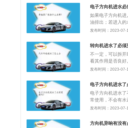
难，转向不足或转
电子方向机进水必
等。3、保养注意
如果电子方向机进
把方向盘回到正中
油排出；若进入的
绍：1、分类：主
发布时间：2023-07-17
同，动力转向器有
转向器，因为气压系
转向机进水了必须
时，其部件尺寸将
不一定，可以拆开
其部件尺寸很小。
看其作用是否良好
量，代替部分驾驶
2、检查助力活塞
发布时间：2023-07-17
轻松、方便的目的
好。必要时应更换
阀球及阀座是否密
电子方向机进水了
导致关闭不严，应
电子方向机进水了
常使用，不会有水
介绍：1、检查转
发布时间：2023-07-17
轴连接的防护套状
护套损坏后，水和
方向机异响有没有
脂油膜，导致转向