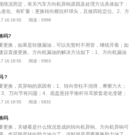
视情况而定，有关汽车方向机异响原因及处理方法具体如下：
，在短期内就会造成方向机的报废。所以至少每月检查一次防
头老化、有旷量：更换转向横拉杆球头，且做四轮定位。2、方
发现护套有破损现象必须马上更换，并且在更换前对方向机做
更换防尘套或者重新打黄油。3、转向机故障：可能是转向机
 16:18:55
阅读：5998
。
造成的，需要更换转向机。4、助力皮带松紧度不当或老化：
量，并需调整皮带松紧度或者更换皮带。
换吗?
要更换，如果是轻微漏油，可以先暂时不用管，继续开着；如
建议直接更换。方向机漏油的解决方法如下：1、方向机漏油
如果拆修时存在操作不当等原因，不但维修不好，还会更加麻
 16:18:55
阅读：5963
个比较稳妥。2、方向机漏油绝大部分是因为油封腐蚀老化导
上的汽车，橡胶密封件时间长会老化变硬，再加上长时间受温
吗？
越严重。3、密封件收缩变硬失去弹性就会漏油，如果一直不
要更换，其异响的原因有：1、转向管柱不润滑，摩擦力大；
造成方向机齿条磨损间隙过大，造成打方向或行驶异响，严重
；3、万向节有问题；4、底盘悬挂平衡杆吊耳胶套老化变硬；
变重，导致没有方向助力。
。方向机又称转向器，是汽车用于转向功能的重要的零件，也
 16:18:55
阅读：5832
重要保证。方向机的作用是：增大转向盘传到转向传动机构的
方向。方向机根据结构特点不同可分为：1、齿轮齿条式转向
换吗
转向器；3、蜗杆滚轮式转向器；4、蜗杆指销式转向器。
要更换，关键看是什么情况造成的转向机异响。方向机异响可
障，也可能是转向助力油少了，这时就是需要更换助力油了。