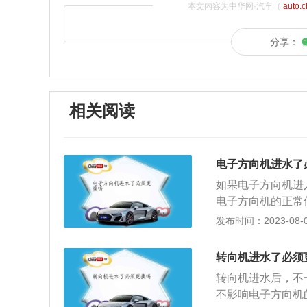
本文内容为中华网·汽车（
auto.
分享：
相关阅读
电子方向机进水了
如果电子方向机进
电子方向机的正常
出，把水给弄干然
发布时间：2023-08-03
横拉杆防尘套破损
绍：1、分类：主
转向机进水了必须
同，动力转向器有
转向机进水后，不
转向器，因为气压
不影响电子方向机
时，其部件尺寸将