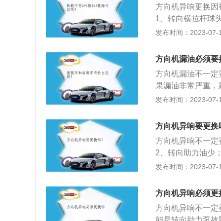
方向机异响更换因
掉内部的水和沙土
1、转向横拉杆球
尘护套的状态，如
向机防尘套漏油：
发布时间：2023-07-17
全面的检查和保养
配合齿轮间隙过大
检查转向助力油容
方向机漏油必须要
方向机漏油不一定
果漏油非常严重，
维修都需要拆卸，
发布时间：2023-07-17
烦，不如直接换一
致，特别是三年以
方向机异响要更换
度变化影响，越来
方向机异响不一定
更换，时间长后会
2、转向助力油少
的话会造成打方向
5、平面轴承损坏
发布时间：2023-07-17
是汽车行驶安全的
力和改变力的传递
方向机异响必须更
器；2、循环球式
方向机异响不一定
能是转向助力泵故