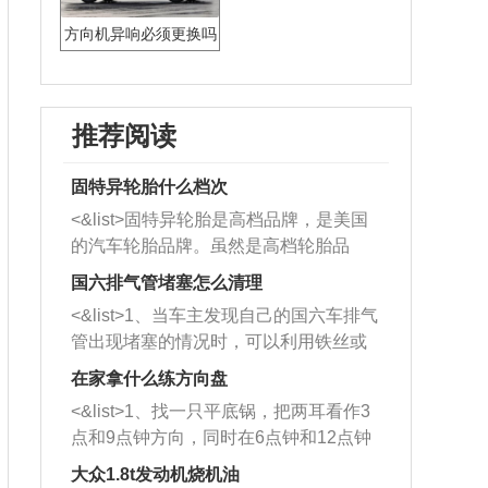
方向机异响必须更换吗
推荐阅读
固特异轮胎什么档次
<&list>固特异轮胎是高档品牌，是美国
的汽车轮胎品牌。虽然是高档轮胎品
牌，但是中高低端的轮胎都有生产，这
国六排气管堵塞怎么清理
也是为了更好的开拓市场。
<&list>1、当车主发现自己的国六车排气
管出现堵塞的情况时，可以利用铁丝或
者是细棍，直接将杂物给取出来，如果
在家拿什么练方向盘
堵塞情况比较严重，也可以采取应急措
<&list>1、找一只平底锅，把两耳看作3
施。 <&list>2、直接利用木棍将所有的
点和9点钟方向，同时在6点钟和12点钟
杂物推到排气管里面的位置处，然后将
方向做一个标记。 <&list>2、双手握住
三元催化器拆解开，就可以将堵塞的东
大众1.8t发动机烧机油