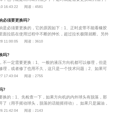
可以称之为转向器，它是车子上一个非常重要的零件，用来控
 16:43:22
阅读：4581
外，它也是一个用来保证汽车安全行驶的重要部件。使之产生
，可能是因为车子的平面轴承坏了，或是转向助力油不够了，
响必须要更换吗?
悬挂平衡杆吊耳胶套已经老化且变硬了，等等。当我们在驾车
响是必须要更换的，它的原因如下：1、正时皮带不能看橡胶
听到方向机发出了咯噔咯噔的响声，最安全的方法就是找一个
里面拉筋在使用过程中不断的抻长，超过拉长极限就断。另外
方停车，若是感觉车子发出的异响挺严重的，最稳妥的办法就
的正时皮带，即使暂时没断也要换，因为皮带拉长后正时就不
 11:00:05
阅读：3610
拖车。若是情况并不是很严重，异响只是间歇出现，且只是存
能。一般情况较低的是6--7万公里更换；较高的是8--10万公
，那我们只需要降低车速，把车开到附近的维修厂或者是4s店
各种品，牌汽车的更换时间有所不同，可看看保养手册有具体
要大幅度的打方向盘，这样是很危险的。
换吗?
更换就行；2、正时皮带如果有故障，一般都有前兆，发动机
，不一定需要更换：1、一般的液压方向机都可以修理，但是
，经常听听发动机声音是否正常很有好处。特别是接近规定
修理，或者修了也用不久，这只是一个技术问题；2、如果可
公里数时，更应该注意随时听听发动机是否产生异响。建议接
车修理师傅来帮忙修理的话是不需要更换的；3、维修方向机
 17:43:04
阅读：2755
提前更换，这样，可避免在使用中发生断裂而造成事故或损坏
节方面的东西，比如必须打磨光滑，这样才不会刺穿油封，此
下右轮，然后扫清外围，就是把发电机皮带，助力泵皮带，空
是一种选择。
拆右轮护板，曲轴皮带轮，正时皮带上下罩。对正位置后，先
吗?
皮带后，再拆张紧轮。装的时候先把惰轮装上紧死，把张紧轮
要换的：1、先检查一下，如果方向机的内外球头有脱落，那
上正时皮带，从惰轮这边开始上，按完正时皮带后，检查上下
开了（用手摇动球头，脱落的话能摇得动）。如果只是漏油，
用手转动两圈，确认无问题后再装其他的。
以开的，只是对方向助力泵有磨损。如果方向重，也只是转弯
 21:42:04
阅读：2143