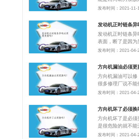
汽车上的方向机也
发布时间：2021-11-10
制汽车的转向，另
异响的原因有很多
发动机正时链条异
亦或是汽车的底盘
发动机正时链条异
行驶的过程中如果
表面，断了是因为
危险系数最低的地
到了使用周期该换
发布时间：2021-04-28
是打电话求助、叫
准了，影响发动机性
在于颠簸路段的话
里更换正时皮带。
即可，但是一定不
方向机漏油必须更
规定，按规定时间
方向机漏油可以修
会产生异响。因此
很多修理厂说不能
（或达到）更换的
以找到有经验的汽
发布时间：2021-04-27
近规定更换时间就
还需要注意很多细
发动机；3、先拆
外，原车拆卸件也
调皮带全拆下，再
方向机坏了必须换
拆惰轮，拿下正时
方向机坏了是必须
也装上但别紧死，
是很危险的就不能
两轮的正时位置。
是没有危险的，可
发布时间：2021-04-26