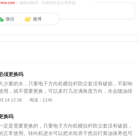
china.com
）编辑或翻译，转载请务必注明来源。
微信
微博
必须更换吗
入少量的水，只要电子方向机横拉杆防尘套没有破损，不影响
使用，就不需要更换，可以多打几次满角度方向，水会随油排
后打黄油保养就正常的使用了；若进入的水太多，电子方向机
 14:12:36
阅读：1145
，则需要更换电子方向机。下面是关于电子方向机的更多介
要分为齿轮齿条式转向和蜗轮蜗杆式转向。按传能介质的不
更换吗
气压式和液压式两种。装载质量特大的货车不宜采用气压动力
一定是需要更换的，只要电子方向机横拉杆防尘套没有破损，
系统的工作压力较低（一般不高于0.7MPa），用于重型汽车上
的正常使用。转向机进水可以把水给弄干然后打黄油保养也可
过于庞大。液压动力转向器的工作压力可高达10MPa以上，故