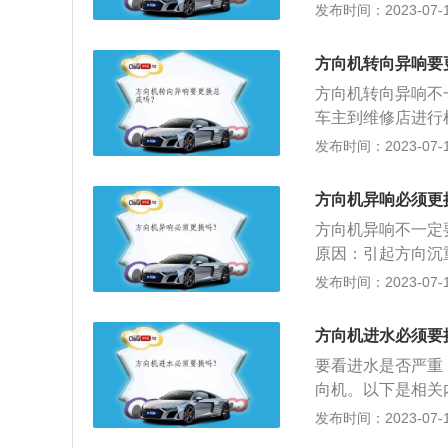
以正常的使用。经
发布时间：2023-07-17
其部件尺寸很小。
防护套状态。护套
量，代替部分驾驶
后，水和灰尘沙土
轻松、方便的目的
方向机转向异响要
导致转向机内部出
方向机转向异响不
重，如果进水的时
车主到维修店进行
中出现问题，后果
若发现声音是从方
发布时间：2023-07-17
向机的报废。所以
涉造成的，拆下方
必须马上更换，并
了。当方向盘转向
方向机异响必须更
的时候发现异响声
方向机异响不一定
汽车后安装的脚垫
原因：引起方向沉
摩擦，若缺少润滑
和衬套严重缺油、
发布时间：2023-07-17
向立往空腔内注满
间隙过大，需要更
方向机进水必须要
幅度与轮胎成比例
要看进水是否严重
行驶或倒车方向的
向机。以下是相关
向系中最重要的部
发布时间：2023-07-17
传递方向。2、损