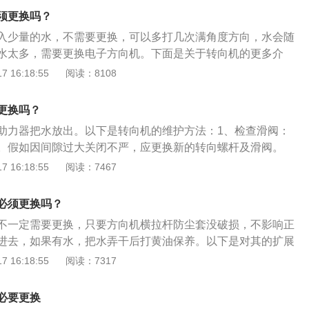
向过度，方向盘抖动，方向摇晃，转向沉重，汽车方向机异响
须更换吗？
事项：避免原地转动方向盘，在车移动后再打方向。车停稳后
入少量的水，不需要更换，可以多打几次满角度方向，水会随
位置，避免承受负荷。
水太多，需要更换电子方向机。下面是关于转向机的更多介
要分为齿轮齿条式转向和蜗轮蜗杆式转向。按传能介质的不
 16:18:55
阅读：8108
气压式和液压式两种。装载质量特大的货车不宜采用气压动力
统的工作压力较低(一般不高于0.7MPa)，用于重型汽车上
更换吗？
过于庞大。液压动力转向器的工作压力可高达10MPa以上，故
助力器把水放出。以下是转向机的维护方法：1、检查滑阀：
2、工作原理：转向机采用动力转向系统的汽车转向所需的能
。假如因间隙过大关闭不严，应更换新的转向螺杆及滑阀。
员提供的体能，以减轻司机转向时的用力度，达到开车时司机
上的密封环：阀室体径向环槽的中间密封环的密封作用是否良
 16:18:55
阅读：7467
。
新件。同时，应该检查油缸表面有无损伤。3、检查单向阀的
封：假如因脏物垫起而关闭不严，应彻底清洗。假如阀体本身
必须更换吗？
更换新件。
不一定需要更换，只要方向机横拉杆防尘套没破损，不影响正
进去，如果有水，把水弄干后打黄油保养。以下是对其的扩展
向机：经常检查方向机两侧的防护套及方向机上部与万向十字
 16:18:55
阅读：7317
态。护套的破损是导致方向机早期磨损和损坏的最主要因素。
灰尘沙土就通过破损处进入转向机内部，破坏齿轮齿条的润滑
必要更换
机内部出现锈蚀，异常磨损等现象。2、建议：如不立即处理