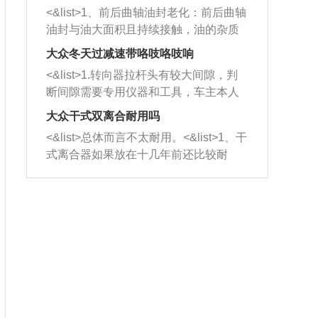
平底锅两耳，然后往左打半圈、一圈、
西取出来。但如果是因为积碳过多引起
<&list>1、前后曲轴油封老化：前后曲轴
一圈半的练习，往右同样也要打相同的
的堵塞，就需要将三元催化器泡在草酸
油封与油大面积且持续接触，油的杂质
圈数。 <&list>3、最后强调要反复练
中进行清洗。 <&list>3、也可以利用清
和发动机内持续温度变化使其密封效果
习，这样就可以形成肌肉记忆，在真实
大众冬天过减速带咯吱咯吱响
洗剂对堵塞的情况得到解决，将清洗剂
逐渐减弱，导致渗油或漏油。<&list>2、
驾驶车辆时，不需要记忆也能打好方
放在燃油箱中，与燃油混合后，车辆启
<&list>1.转向器拉杆头有较大间隙，判
活塞间隙过大：积碳会使活塞环与缸体
向。
动时，就可以和汽油一起进入到燃烧
断间隙需要专用仪器和工具，车主本人
的间隙扩大，导致机油流入燃烧室中，
室，最后形成废气排出，就可以让三元
无法制作，需要将车辆送到修理厂或4s
造成烧机油。<&list>3、机油粘度。使用
大众干式双离合耐用吗
催化器得到清洗，排气管堵塞的情况就
店；<&list>2.车辆半轴套管防尘罩破
机油粘度过小的话，同样会有烧机油现
<&list>总体而言不太耐用。<&list>1、干
能够得到解决。
裂，破裂后会出现漏油现象，使半轴磨
象，机油粘度过小具有很好的流动性，
式离合器如果放在十几年前还比较耐
损严重，磨损的半轴容易损坏，产生异
容易窜入到气缸内，参与燃烧。<&list>
用，但是由于现在的汽车发动机动力输
响；<&list>3.稳定器的转向胶套和球头
4、机油量。机油量过多，机油压力过
出越来越高，使得干式离合器散热不足
老化，一般是使用时间过长造成的。解
大，会将部分机油压入气缸内，也会出
的缺陷也逐渐暴露出来。<&list>2、由于
决方法是更换新的质量好的转向橡胶套
现烧机油。<&list>5、机油滤清器堵塞：
干式双离合的工作环境暴露在空气中，
和球头。
会导致进气不畅，使进气压力下降，形
而离合器的散热也是通离合器罩上面的
成负压，使机油在负压的情况下吸入燃
几个小孔来进行散热。但是在行驶过程
烧室引起烧机油。<&list>6、正时齿轮或
中变速箱需要换挡，就不得不使得离合
链条磨损：正时齿轮或链条的磨损会引
器频繁工作。<&list>3、长时间的低速行
起气阀和曲轴的正时不同步。由于轮齿
驶以及过于频繁的启停，导致离合器的