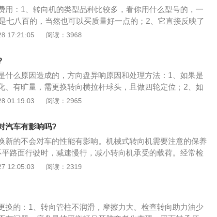
悬挂平衡杆吊耳胶套已经老化且变硬了，等等。当我们在驾车
费用：1、转向机的类型品种比较多，看你用什么型号的，一
听到方向机发出了咯噔咯噔的响声，最安全的方法就是找一个
的是七八百的，当然也可以买质量好一点的；2、它直接反映了
方停车，若是感觉车子发出的异响挺严重的，最稳妥的办法就
灵敏的指示器，方向盘在一定角度旋转，车轮也可以灵敏地旋
 17:21:05
阅读：3968
拖车。若是情况并不是很严重，异响只是间歇出现，且只是存
传动效率高的表现；3、为了减少驾驶员操纵器转向盘的体力
，那我们只需要降低车速，把车开到附近的维修厂或者是4s店
高转向装置的传动效率，尤其是正效率。
要大幅度的打方向盘，这样是很危险的。
?
是什么原因造成的，方向盘异响原因和处理方法：1、如果是
化、有旷量，需更换转向横拉杆球头，且做四轮定位；2、如
漏油，需更换防尘套或者重新打黄油；3、如果是转向机故
 01:19:03
阅读：2965
配合齿轮间隙过大造成的，需要更换转向机；4、如果是助力
老化，需调整皮带松紧度或者更换皮带。
对汽车有影响吗?
换新的不会对车的性能有影响。机械式转向机需要注意的保养
不平路面行驶时，减速慢行，减小转向机承受的载荷。经常检
护套及方向机上部与万向十字轴连接的防护套状态。护套的破
 12:05:03
阅读：2319
期磨损和损坏的最主要因素。护套损坏后，水和灰尘沙土就通
机内部，破坏齿轮齿条的润滑脂油膜，导致转向机内部出现锈
象；2、因使用中润滑脂会逐渐变脏、变质，使润滑能力下
更换的：1、转向管柱不润滑，摩擦力大。检查转向助力油少
物质会逐渐增多，磨粒磨损现象会越来越重，使方向机磨损加