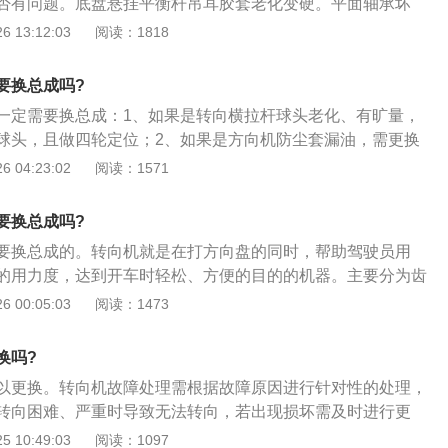
否有问题。底盘悬挂平衡杆吊耳胶套老化变硬。平面轴承坏
使用条件恶劣，承受的载荷大，必须使用专用的润滑脂；4、方
转动方向盘，尽量在车辆移动之后再打方向，原地打方向只可
 13:12:03
阅读：1818
会逐渐增大，如果方向盘的间隙过大，必须对方向机进行检
出位时偶尔使用；3、当车辆停稳之后，应当将方向盘回到正
常磨损严重，必须更换方向机总成。
系统和轮胎承受负荷。需要调头的时候，尽量避免方向盘打到
要换总成吗?
一定需要换总成：1、如果是转向横拉杆球头老化、有旷量，
球头，且做四轮定位；2、如果是方向机防尘套漏油，需更换
黄油；3、如果是转向机故障，可能是转向机配合齿轮间隙过
 04:23:02
阅读：1571
换转向机；4、如果是助力皮带松紧度不当或老化，需调整皮
皮带。
要换总成吗?
要换总成的。转向机就是在打方向盘的同时，帮助驾驶员用
的用力度，达到开车时轻松、方便的目的的机器。主要分为齿
轮蜗杆式转向。目前市面上大致有三种助力转向装置：电动机
 00:05:03
阅读：1473
轮齿条式液压助力转向、电力液压助力转向。下面是转向机方
，打开油罐盖，并将转向机放油螺栓拧开或把转向机出油口松
换吗?
转发动机，反复转动方向盘至两端极限位置放出油泵及油罐中
以更换。转向机故障处理需根据故障原因进行针对性的处理，
罐中再加入2～3升的洁净的液压油冲洗管路，同时转动方向盘
转向困难、严重时导致无法转向，若出现损坏需及时进行更
使油路内的附着物冲洗干净，并将油液从出油口排出，拧紧转
致助力失灵ESP灯亮。转向机损坏的故障现象如下：1、车辆
 10:49:03
阅读：1097
好转向机出油口；3、取下油罐中的滤芯，清洗干净后装回，