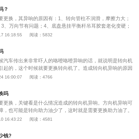
出现异响,或者在原地打方向时有”咯噔咯噔”的声音,一般就是汽
吗？
胎出现故障;方向盘回位困难:如果车辆方向盘在回位时速度过
要更换，其异响的原因有：1、转向管柱不润滑，摩擦力大；
回位,就说明汽车的转向机损坏。
；3、万向节有问题；4、底盘悬挂平衡杆吊耳胶套老化变硬；
。方向机又称转向器，是汽车用于转向功能的重要的零件，也
 16:18:55
阅读：5832
重要保证。方向机的作用是：增大转向盘传到转向传动机构的
方向。方向机根据结构特点不同可分为：1、齿轮齿条式转向
吗
转向器；3、蜗杆滚轮式转向器；4、蜗杆指销式转向器。
候汽车传出来非常吓人的咯噔咯噔异响的话，就说明是转向机
引起的，这个时候就要更换转向机了。造成转向机异响的原因
现的是比较大的咯噔声就要更换，如果不是的话，就要分情况
 16:00:07
阅读：4766
盘内的气囊游丝断裂或是插头有松动的话，转向机也会异响，
更换。而如果是转向横拉杆球头老化、有旷量，在更换了转向
换吗
后还要做一个四轮定位。而如果是转动的时候有“嘚嘚嘚”的异
要更换，关键看是什么情况造成的转向机异响。方向机异响可
向机了。
障，也可能是转向助力油少了，这时就是需要更换助力油了。
可以称之为转向器，它是车子上一个非常重要的零件，用来控
 16:43:22
阅读：4581
外，它也是一个用来保证汽车安全行驶的重要部件。使之产生
，可能是因为车子的平面轴承坏了，或是转向助力油不够了，
少钱?