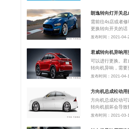
跑偏：如果在车辆
确保转向轴车轮处
是汽车的转向机出
4、松开锁紧螺母
朗逸转向灯开关总
异响，或者在原地
高。用合适的绳带
需前往4s店或者
胎出现故障；3、
机的连接螺栓，将
更换转向开关的话
能自动回位，就说
机按反向装回，扭
力，启动汽车直接
发布时间：2021-04-23
右则下方的课丝，
刀将螺丝拧下来。
君威转向机异响用
节开关打开，向下
可以进行更换。君
组合开关面的盖板
转向机异响，需要
修理厂实行拆卸更
断裂或者插头松动
发布时间：2021-04-14
辆跑偏：假如在车
就是汽车的转向机
方向机总成松动用
现异响，或者在原
方向机总成松动可
轮胎出现故障； 
转向机损坏会导致
不能自动回位，就
换。转向机故障导致
发布时间：2021-03-19
跑偏：假如在车辆
是汽车的转向机出