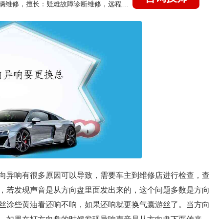
国家认证的汽车维修技师，15年德美日等各系车辆维修，擅长：疑难故障诊断维修，远程维修技术指导
向异响有很多原因可以导致，需要车主到维修店进行检查，查
，若发现声音是从方向盘里面发出来的，这个问题多数是方向
丝涂些黄油看还响不响，如果还响就更换气囊游丝了。当方向