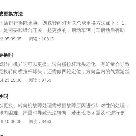
轮胎胎压正常、道路情况平坦的条件下车辆依旧跑偏，一般就
于直行状态。拆卸转向油管，封闭油管接头，防止污物进入；
现问题；2、转弯或原地打方向时有异响：汽车在转弯时出现
，用专用工具拆下垂臂。对于可调式转向柱，将转向柱调至最
成更换方法
打方向时有”咯噔咯噔”的声音，一般就是汽车的转向机或者轮
穿过转向轴十字叉空隙，吊住转向轴；5、松开转向轴与转向
修理店进行拆除更换。朗逸转向灯开关总成更换方法如下： 1、
方向盘回位困难：如果车辆方向盘在回位时速度过慢，或者不
其分离，拆下转向机固定螺栓，拆下转向机；6、把新的转向
，是需要和组合开关一起更换的，启动车辆（车启动后有助
明汽车的转向机损坏。
紧螺栓。
打方向对方向盘好），方向盘调到合适位置； 2、露出方向盘
 05:09:05
阅读：10315
熄火（熄火后能保证方向盘在固定位置影响操作），用字螺丝
同样的操作将方向盘左侧的螺丝拧下； 3、将方向盘下方的调
更换吗
压方向盘，使组合开关的盖板与仪表台间距加。用字螺丝刀撬
威转向机异响可以更换。转向横拉杆球头老化、有旷量会导致
，将其拆下即可；4、最后更换新的转向灯开关即可。 可前往
更换转向横拉杆球头，还需做四轮定位；方向盘内的气囊游丝
换。
，也会造成转向机异响。转向机损坏的故障现象如下： 1、车
 23:15:06
阅读：9759
辆轮胎胎压正常、道路情况平坦的条件下车辆依旧跑偏，一般
出现问题； 2、转弯或原地打方向时有异响：汽车在转弯时出
换吗
地打方向时有”咯噔咯噔”的声音，一般就是汽车的转向机或者
以更换。转向机故障处理需根据故障原因进行针对性的处理，
3、方向盘回位困难：假如车辆方向盘在回位时速度过慢，或者
转向困难、严重时导致无法转向，若出现损坏需及时进行更
说明汽车的转向机损坏。
助力失灵esp灯亮。 转向机损坏的故障现象如下： 1、车辆
 10:36:05
阅读：8463
轮胎胎压正常、道路情况平坦的条件下车辆依旧跑偏，一般就
现问题； 2、转弯或原地打方向时有异响：汽车在转弯时出现