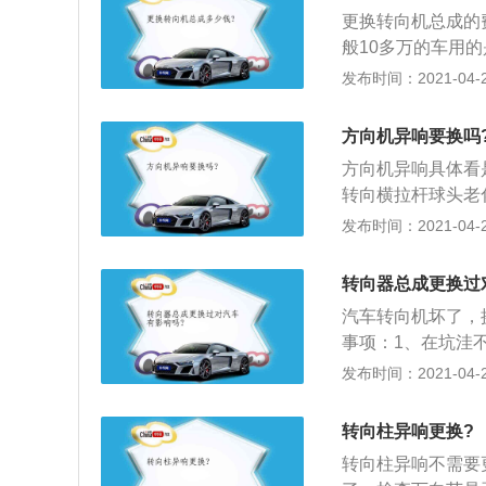
亦或是汽车的底盘
更换转向机总成的
行驶的过程中如果
般10多万的车用
危险系数最低的地
转向器操纵轻便，
发布时间：2021-04-28
是打电话求助、叫
转一个角度，就是
在于颠簸路段的话
消耗，应尽可能提
即可，但是一定不
方向机异响要换吗
方向机异响具体看
转向横拉杆球头老
果是方向机防尘套
发布时间：2021-04-28
障，可能是转向机
皮带松紧度不当或
转向器总成更换过
汽车转向机坏了，
事项：1、在坑洼
查方向机两侧的防
发布时间：2021-04-27
损是导致方向机早
过破损处进入转向
转向柱异响更换?
蚀，异常磨损等现
转向柱异响不需要
降；同时磨损下的