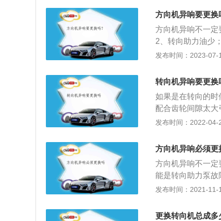
响；汽车在转弯时
方向机异响要更换
车的转向机或者轮
方向机异响不一定
慢,或者不能自动
2、转向助力油少
5、平面轴承损坏
发布时间：2023-07-17
是汽车行驶安全的
力和改变力的传递
转向机异响要更换
器；2、循环球式
如果是在转向的时
配合齿轮间隙太大
有好几种，如果出
发布时间：2022-04-24
应对了。像是方向
这个时候需要检查
方向机异响必须更
横拉杆球头老化以
方向机异响不一定
响，就要更换掉转
能是转向助力泵故
汽车上的方向机也
发布时间：2021-11-10
制汽车的转向，另
异响的原因有很多
更换转向机总成多