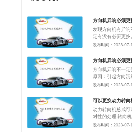
方向机异响必须更
发现方向机有异响
定有没有必要更换
更换方向机，添加
发布时间：2023-07-17
换新的转向助力油
更换新的方向机了
方向机异响必须更
决定的。如果方向
方向机异响不一定
会对方向助力泵造
原因：引起方向沉
坏了的原因是内外
和衬套严重缺油、
发布时间：2023-07-17
危险的。需要打电
向立往空腔内注满
间隙过大，需要更
可以更换动力转向
幅度与轮胎成比例
动力转向机总成可
行驶或倒车方向的
对性的处理,转向
进行更换。转向机
发布时间：2023-07-17
条件下车辆依旧跑