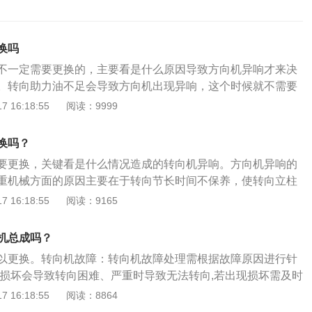
换吗
不一定需要更换的，主要看是什么原因导致方向机异响才来决
。转向助力油不足会导致方向机出现异响，这个时候就不需要
转向助力油就可以解决问题了。转向助力油过脏也会引起，更
 16:18:55
阅读：9999
即可。如果是转向助力泵出现故障了，维修不了的话，就需要
。方向机坏了继续开有没有危险主要是根据方向机怎么坏了来
换吗？
机是因为漏油或者渗油坏了的话，继续行驶是没有危险的，就
要更换，关键看是什么情况造成的转向机异响。方向机异响的
成磨损，并且会在转向的时候感觉到方向盘很重。如果方向机
重机械方面的原因主要在于转向节长时间不保养，使转向立柱
球头出现脱落，那这个时候是不能够继续开的了，继续开会有
磨损甚至烧蚀，都会引起方向沉重。因此在保养时，必须向转
 16:18:55
阅读：9165
话让拖车拉到附近的4s店找专业的人员进行维修。
润滑脂。如果打方向时传来的异响，有可能是转向机配合齿轮
换转向机。汽车方向机的作用：方向机的作用是在方向盘转动
机总成吗？
的转动幅度的前提下减小方向盘控制力；用来改变或维持汽车
以更换。转向机故障：转向机故障处理需根据故障原因进行针
一系列装置被称为汽车转向系统（转向系统）。
机损坏会导致转向困难、严重时导致无法转向,若出现损坏需及时
损坏故障:车辆跑偏:如果在车辆轮胎胎压正常、道路情况平坦的
 16:18:55
阅读：8864
偏,一般就是汽车的转向机出现问题;转弯或原地打方向时有异