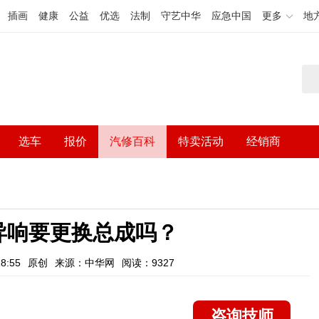
插画
健康
公益
优选
法制
守艺中华
应急中国
更多
地
选车
报价
汽修百科
特卖活动
经销商
异响要更换总成吗？
8:55
原创
来源：中华网
阅读：9327
咨询技师