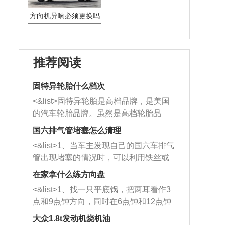
方向机异响必须更换吗
推荐阅读
固特异轮胎什么档次
<&list>固特异轮胎是高档品牌，是美国
的汽车轮胎品牌。虽然是高档轮胎品
牌，但是中高低端的轮胎都有生产，这
国六排气管堵塞怎么清理
也是为了更好的开拓市场。
<&list>1、当车主发现自己的国六车排气
管出现堵塞的情况时，可以利用铁丝或
者是细棍，直接将杂物给取出来，如果
在家拿什么练方向盘
堵塞情况比较严重，也可以采取应急措
<&list>1、找一只平底锅，把两耳看作3
施。 <&list>2、直接利用木棍将所有的
点和9点钟方向，同时在6点钟和12点钟
杂物推到排气管里面的位置处，然后将
方向做一个标记。 <&list>2、双手握住
三元催化器拆解开，就可以将堵塞的东
大众1.8t发动机烧机油