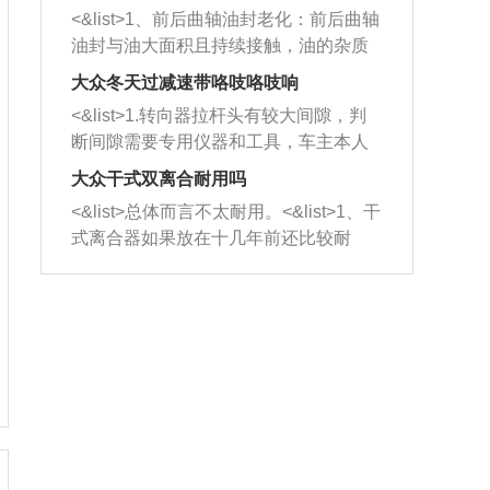
平底锅两耳，然后往左打半圈、一圈、
西取出来。但如果是因为积碳过多引起
<&list>1、前后曲轴油封老化：前后曲轴
一圈半的练习，往右同样也要打相同的
的堵塞，就需要将三元催化器泡在草酸
油封与油大面积且持续接触，油的杂质
圈数。 <&list>3、最后强调要反复练
中进行清洗。 <&list>3、也可以利用清
和发动机内持续温度变化使其密封效果
习，这样就可以形成肌肉记忆，在真实
大众冬天过减速带咯吱咯吱响
洗剂对堵塞的情况得到解决，将清洗剂
逐渐减弱，导致渗油或漏油。<&list>2、
驾驶车辆时，不需要记忆也能打好方
放在燃油箱中，与燃油混合后，车辆启
<&list>1.转向器拉杆头有较大间隙，判
活塞间隙过大：积碳会使活塞环与缸体
向。
动时，就可以和汽油一起进入到燃烧
断间隙需要专用仪器和工具，车主本人
的间隙扩大，导致机油流入燃烧室中，
室，最后形成废气排出，就可以让三元
无法制作，需要将车辆送到修理厂或4s
造成烧机油。<&list>3、机油粘度。使用
大众干式双离合耐用吗
催化器得到清洗，排气管堵塞的情况就
店；<&list>2.车辆半轴套管防尘罩破
机油粘度过小的话，同样会有烧机油现
<&list>总体而言不太耐用。<&list>1、干
能够得到解决。
裂，破裂后会出现漏油现象，使半轴磨
象，机油粘度过小具有很好的流动性，
式离合器如果放在十几年前还比较耐
损严重，磨损的半轴容易损坏，产生异
容易窜入到气缸内，参与燃烧。<&list>
用，但是由于现在的汽车发动机动力输
响；<&list>3.稳定器的转向胶套和球头
4、机油量。机油量过多，机油压力过
出越来越高，使得干式离合器散热不足
老化，一般是使用时间过长造成的。解
大，会将部分机油压入气缸内，也会出
的缺陷也逐渐暴露出来。<&list>2、由于
决方法是更换新的质量好的转向橡胶套
现烧机油。<&list>5、机油滤清器堵塞：
干式双离合的工作环境暴露在空气中，
和球头。
会导致进气不畅，使进气压力下降，形
而离合器的散热也是通离合器罩上面的
成负压，使机油在负压的情况下吸入燃
几个小孔来进行散热。但是在行驶过程
烧室引起烧机油。<&list>6、正时齿轮或
中变速箱需要换挡，就不得不使得离合
链条磨损：正时齿轮或链条的磨损会引
器频繁工作。<&list>3、长时间的低速行
起气阀和曲轴的正时不同步。由于轮齿
驶以及过于频繁的启停，导致离合器的