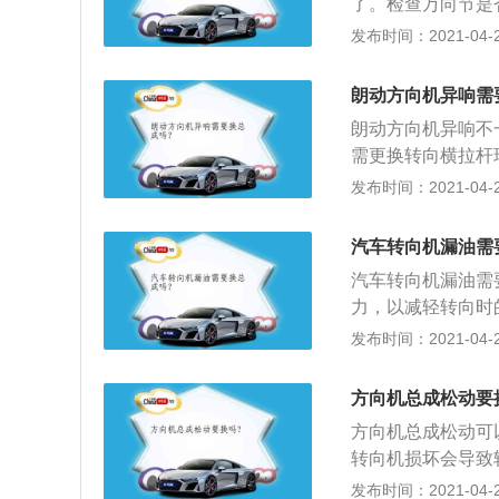
了。检查万向节是
剧；3、方向机的
了；2、避免原地
发布时间：2021-04-26
向机在使用中间隙
在特殊环境下调车
查，如齿轮齿条异
中位置，避免悬挂
朗动方向机异响需
死点的位置。
朗动方向机异响不
需更换转向横拉杆
防尘套或者重新打
发布时间：2021-04-26
大造成的，需要更
带松紧度或者更换
汽车转向机漏油需
汽车转向机漏油需
力，以减轻转向时
轮齿条式转向和蜗
发布时间：2021-04-26
电力助力转向、齿
法：1、支起前桥
方向机总成松动要
开，短时间怠速运
方向机总成松动可
的残油。2、往油
转向机损坏会导致
到两端极限位置，
换。转向机故障导
发布时间：2021-04-25
向机放油螺栓或接