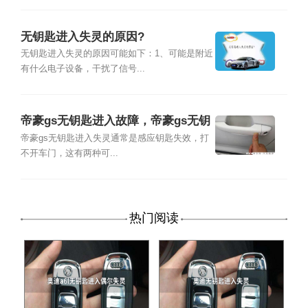
无钥匙进入失灵的原因?
无钥匙进入失灵的原因可能如下：1、可能是附近
有什么电子设备，干扰了信号...
帝豪gs无钥匙进入故障，帝豪gs无钥
匙进入失灵
帝豪gs无钥匙进入失灵通常是感应钥匙失效，打
不开车门，这有两种可...
热门阅读