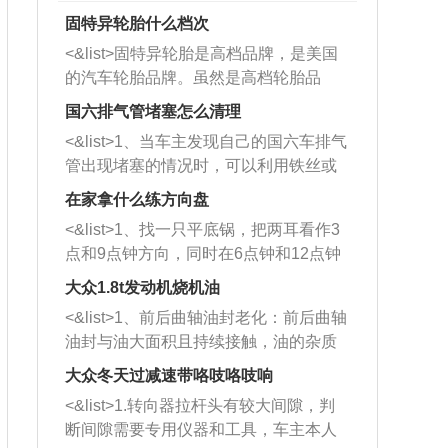
固特异轮胎什么档次
<&list>固特异轮胎是高档品牌，是美国
的汽车轮胎品牌。虽然是高档轮胎品
牌，但是中高低端的轮胎都有生产，这
国六排气管堵塞怎么清理
也是为了更好的开拓市场。
<&list>1、当车主发现自己的国六车排气
管出现堵塞的情况时，可以利用铁丝或
者是细棍，直接将杂物给取出来，如果
在家拿什么练方向盘
堵塞情况比较严重，也可以采取应急措
<&list>1、找一只平底锅，把两耳看作3
施。 <&list>2、直接利用木棍将所有的
点和9点钟方向，同时在6点钟和12点钟
杂物推到排气管里面的位置处，然后将
方向做一个标记。 <&list>2、双手握住
三元催化器拆解开，就可以将堵塞的东
大众1.8t发动机烧机油
平底锅两耳，然后往左打半圈、一圈、
西取出来。但如果是因为积碳过多引起
<&list>1、前后曲轴油封老化：前后曲轴
一圈半的练习，往右同样也要打相同的
的堵塞，就需要将三元催化器泡在草酸
油封与油大面积且持续接触，油的杂质
圈数。 <&list>3、最后强调要反复练
中进行清洗。 <&list>3、也可以利用清
和发动机内持续温度变化使其密封效果
习，这样就可以形成肌肉记忆，在真实
大众冬天过减速带咯吱咯吱响
洗剂对堵塞的情况得到解决，将清洗剂
逐渐减弱，导致渗油或漏油。<&list>2、
驾驶车辆时，不需要记忆也能打好方
放在燃油箱中，与燃油混合后，车辆启
<&list>1.转向器拉杆头有较大间隙，判
活塞间隙过大：积碳会使活塞环与缸体
向。
动时，就可以和汽油一起进入到燃烧
断间隙需要专用仪器和工具，车主本人
的间隙扩大，导致机油流入燃烧室中，