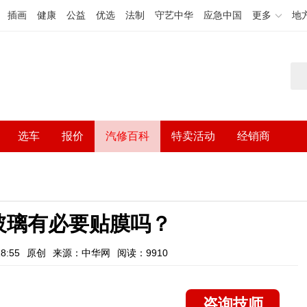
插画
健康
公益
优选
法制
守艺中华
应急中国
更多
地
选车
报价
汽修百科
特卖活动
经销商
玻璃有必要贴膜吗？
8:55
原创
来源：中华网
阅读：9910
咨询技师