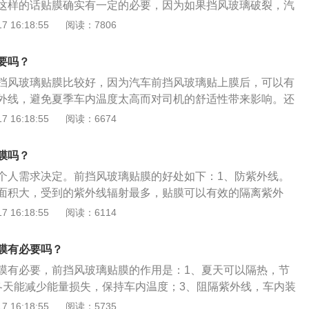
这样的话贴膜确实有一定的必要，因为如果挡风玻璃破裂，汽
一种粘性作用，粘住破碎的玻璃，使我们受伤的程度降低，不
 16:18:55
阅读：7806
风玻璃不会在有破损的情况下持续行驶。汽车玻璃膜的作用：
前挡贴膜后抗紫外线率能达到99.9%，大大减少了仪表台装潢、
要吗？
性，防止紫外线对车主身体的伤害。2、隔热：防爆膜能有效
挡风玻璃贴膜比较好，因为汽车前挡风玻璃贴上膜后，可以有
作，减少油耗。3、保护车内隐私：还能保护车内隐私，外面
外线，避免夏季车内温度太高而对司机的舒适性带来影响。还
人在干什么事情。4、防爆：好的膜能起到防爆的作用，在事
间行车时对向汽车灯光对司机视线的影响，提高行车的安全系
 16:18:55
阅读：6674
裂飞溅。5、防眩光：太阳膜的防眩光性,指的是可以有效地减
部分介绍:1.在贴膜时，汽车前挡风玻璃膜的颜色要稍微浅一
就为车主朋友们创造了良好的驾驶视野，缓解驾驶疲劳，提高
玻璃膜，在贴汽车前挡风玻璃膜时一定不要影响驾驶员的视
膜吗？
门的玻璃膜不要太黑，否则在晚上也会影响驾驶员对四周的判
个人需求决定。前挡风玻璃贴膜的好处如下：1、防紫外线。
玻璃膜时，最好在后视镜方向留一个三角区域，从而使驾驶员
面积大，受到的紫外线辐射最多，贴膜可以有效的隔离紫外
，防止因为看不到后车情况而发生安全隐患。3.汽车在贴膜
乘车人员的身体健康。2、隔热。汽车前挡风玻璃膜可以阻隔
 16:18:55
阅读：6114
、专业的汽车美容店进行，防止在后期因为贴膜技术不佳而出
防眩光。白天太阳光刺眼，易引发的炫目，前挡风玻璃贴膜可
很多不必要的麻烦。选择太阳膜时，尽量选择高品质、透过率
的眩光。4、防爆。由于汽车前挡风玻璃是钢化的安全玻璃，
间行车时更加安全。贴膜时，最好将车开到室内，防止汽车玻
膜有必要吗？
果已装贴前挡膜，碎片不致飞溅，起到保护驾驶员安全的作
杂质，影响贴膜的进行。
膜有必要，前挡风玻璃贴膜的作用是：1、夏天可以隔热，节
冬天能减少能量损失，保持车内温度；3、阻隔紫外线，车内装
，可以延长其寿命及品质；4、降低眩光，保证驾车安全、舒
 16:18:55
阅读：5735