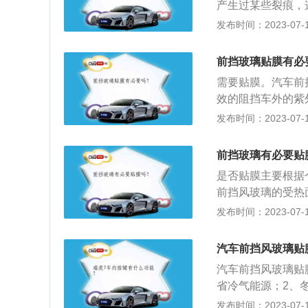
产生过某些裂痕，
车的玻璃膜会起到
发布时间：2023-07-17
过一般情况下，挡
1、抵挡紫外线：
前挡玻璃贴膜有必
内饰件退色的可能
需要贴膜。汽车前
隔热，减少空调运
效的阻挡车外的紫
看不清楚车里面的
有贴膜后能减少夜
发布时间：2023-07-17
故时，减少玻璃破
数。以下为贴膜的
弱刺目的眩光。这
些，或者使用无色
驾驶安全。
前挡玻璃有必要贴
线。2.汽车四个
是否贴膜主要根据
断。在贴主副驾驶
前挡风玻璃的受热
更好的观察后视镜
线，保障驾驶员和
发布时间：2023-07-17
时，一定要到正规
一部分温度。3、
现质量问题，产生
以有效地减弱刺目
高的太阳膜，使夜
汽车前挡风玻璃贴
当玻璃爆裂后，如
璃和太阳膜间落入
汽车前挡风玻璃贴
用。
省冷气能源；2、
潢设施非直接照晒
发布时间：2023-07-17