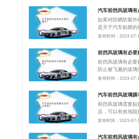
缩短。同时还可以
汽车前挡风玻璃有
上汽车前挡板膜后
如果对防晒防紫外
说，汽车的薄膜可
是关于汽车贴膜的
大。如果经常坐在
口，也是意外来袭
发布时间：2023-07-17
伤害，引发皮肤病
抗冲击力，使得玻
可以保护车内。车
光灯，保障行车安
盘上，容易使车内
前挡风玻璃有必要
影响视线，还会造
前挡风玻璃有必要
防止被飞溅的玻璃
伤害；防眩光功能
发布时间：2023-07-17
能，车外看车内看
是防划伤层，即在
汽车前挡风玻璃膜
提高行车的安全性
前挡风玻璃需要贴
温时间短，减少能
后，可以有效地阻
感。
来影响。还有贴膜
发布时间：2023-07-17
的安全系数。以下
要稍微浅一些，或
汽车前档风玻璃有