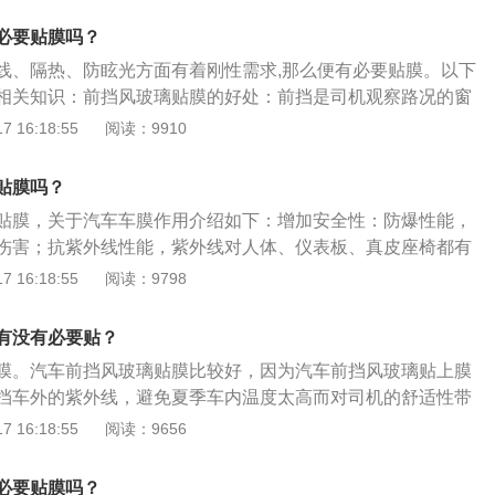
降低发动机和空调节的消耗，降低汽车的油耗。根据测试，贴
必要贴膜吗？
，汽车的燃油利用率将提高百分之三；2、从健康的角度来
线、隔热、防眩光方面有着刚性需求,那么便有必要贴膜。以下
以保护人们的健康。太阳造成的紫外线对人体皮肤的伤害非常
相关知识：前挡风玻璃贴膜的好处：前挡是司机观察路况的窗
车里，人体一般都是休息的。这个时候，更容易受到紫外线的
时的首道保护屏障。膜层良好的韧性可以大大增加前挡玻璃的
 16:18:55
阅读：9910
。有了前膜，可以缩短紫外线对人体的伤害；3、前挡板膜还
璃不会被轻易击穿或者击破。前挡膜还能有效过滤太阳光和远
内有相当多的电子设备。阳光照射进来，直接打在设备或仪表
全。前挡风玻璃贴膜的弊端：如果贴了颜色较深的玻璃膜，会
或电子设备变形或褪色，而薄膜可以保护车内设备。
贴膜吗？
成车体反光，使后车的视线受到影响，追尾事故率也会增加。
贴膜，关于汽车车膜作用介绍如下：增加安全性：防爆性能，
伤害；抗紫外线性能，紫外线对人体、仪表板、真皮座椅都有
，迎着太阳、会车的时候或雪天强光的影响；增加隐私性的功
 16:18:55
阅读：9798
不清楚；防止表面划伤，保持视野清晰优质的汽车膜的最外层
正常使用情况下保证自身表面不被划伤，保持视野清晰，从而
有没有必要贴？
。增强舒适性：隔热性能，降低车内的灼热感；驻车后空调降
膜。汽车前挡风玻璃贴膜比较好，因为汽车前挡风玻璃贴上膜
源消耗。增强美观性：装饰功能，颜色搭配合适能够增加美
挡车外的紫外线，避免夏季车内温度太高而对司机的舒适性带
后能减少夜间行车时对汽车灯光对司机视线的影响，提高行车
 16:18:55
阅读：9656
是相关介绍：颜色选择：在贴膜时，汽车前挡风玻璃膜的颜色
者使用无色玻璃膜，在贴汽车前挡风玻璃膜时一定不要影响驾
必要贴膜吗？