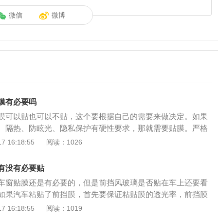
微信
微博
膜有必要吗
膜可以贴也可以不贴，这个要根据自己的需要来做决定。如果
、隔热、防眩光、隐私保护有硬性要求，那就需要贴膜。严格
情况下，没有必要对前挡风玻璃进行贴膜，除非你的前挡风玻
 16:18:55
阅读：1026
度的损坏，并且有一些裂纹。贴膜确实可以帮助我们起到一些
合理的避开大部分的紫外线，减少紫外线对我们皮肤的照射，
有没有必要贴
照射等等。目前的汽车电影市场比较混乱，市场鱼龙混杂，往
车窗贴膜还是有必要的，但是前挡风玻璃是否贴在车上还要看
如果我们是局外人去选择，我们很难去选择比较正规的产品，
如果汽车粘贴了前挡膜，首先要保证粘贴膜的透光率，前挡膜
好的产品，第一步一定要看出厂后的合格标准。
百分之七十。如果能达到安全等级，可以粘贴前挡膜。前挡板
 16:18:55
阅读：1019
汽车前挡板膜可以有效隔热，从车外太阳到车内的热量会大大