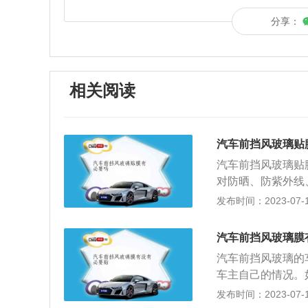
分享：
相关阅读
汽车前挡风玻璃贴
汽车前挡风玻璃贴
对防晒、防紫外线
来说，在所有正常
发布时间：2023-07-17
璃已经受到一定程
辅助的作用，比如
汽车前挡风玻璃膜
或者矫正强光下的
汽车前挡风玻璃的
往产品良势不齐。
车主自己的情况。
所以要想选择相对
的透光率必须高达
发布时间：2023-07-17
薄膜的优点：1、