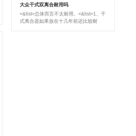
室，最后形成废气排出，就可以让三元
无法制作，需要将车辆送到修理厂或4s
造成烧机油。<&list>3、机油粘度。使用
大众干式双离合耐用吗
催化器得到清洗，排气管堵塞的情况就
店；<&list>2.车辆半轴套管防尘罩破
机油粘度过小的话，同样会有烧机油现
<&list>总体而言不太耐用。<&list>1、干
能够得到解决。
裂，破裂后会出现漏油现象，使半轴磨
象，机油粘度过小具有很好的流动性，
式离合器如果放在十几年前还比较耐
损严重，磨损的半轴容易损坏，产生异
容易窜入到气缸内，参与燃烧。<&list>
用，但是由于现在的汽车发动机动力输
响；<&list>3.稳定器的转向胶套和球头
4、机油量。机油量过多，机油压力过
出越来越高，使得干式离合器散热不足
老化，一般是使用时间过长造成的。解
大，会将部分机油压入气缸内，也会出
的缺陷也逐渐暴露出来。<&list>2、由于
决方法是更换新的质量好的转向橡胶套
现烧机油。<&list>5、机油滤清器堵塞：
干式双离合的工作环境暴露在空气中，
和球头。
会导致进气不畅，使进气压力下降，形
而离合器的散热也是通离合器罩上面的
成负压，使机油在负压的情况下吸入燃
几个小孔来进行散热。但是在行驶过程
烧室引起烧机油。<&list>6、正时齿轮或
中变速箱需要换挡，就不得不使得离合
链条磨损：正时齿轮或链条的磨损会引
器频繁工作。<&list>3、长时间的低速行
起气阀和曲轴的正时不同步。由于轮齿
驶以及过于频繁的启停，导致离合器的
或链条磨损产生的过量侧隙，使得发动
温度不断升高，而低速行驶时空气流动
机的调节无法实现：前一圈的正时和下
效率不高，无法将离合器中的热量有效
一圈可能就不一样。当气阀和活塞的运
的带走，导致离合器内部的温度不断升
动不同步时，会造成过大的机油消耗。
高，加速离合器的磨损。
解决方法：更换正时齿轮或链条。<&list
>7、内垫圈、进风口破裂：新的发动机
设计中，经常采用各种由金属和其他材