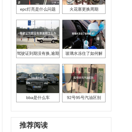
epc灯亮是什么问题
火花塞更换周期
驾驶证到期没有换,逾期
玻璃水冻住了如何解
怎么办??
决？
bba是什么车
92号95号汽油区别
推荐阅读