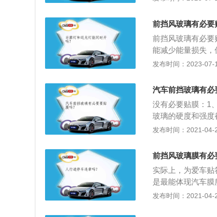
适。贴膜后的注意
膜边缘拨开，以免
前挡风玻璃有必要
面气泡、移位、视
前挡风玻璃有必要
能减少能量损失，
可以延长其寿命及
发布时间：2023-07-17
后的注意事项是：
开，以免污物进入
汽车前挡玻璃有必
泡、移位、视线模
没有必要贴膜：1
玻璃的硬度和强度
碎成散落的颗粒状
发布时间：2021-04-28
层玻璃则不会，在
通常自身就有优秀
前挡风玻璃膜有必
外线和红外线的能
实际上，为爱车贴
指标是不小于70
是最能体现汽车膜
是有一定衰减的，
位；2、众所周知
发布时间：2021-04-27
因碰撞、石头飞溅
发生的概率是远远