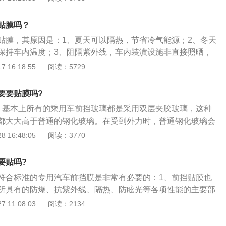
事项是：1、3天内避免升降车窗；2、不可用指甲、尖锐物将
污物进入；3、1到2周内勿将吸盘式物品吸附在车膜上；4、膜
贴膜吗？
线模糊需要及时处理，以免影响行车安全。
贴膜，其原因是：1、夏天可以隔热，节省冷气能源；2、冬天
保持车内温度；3、阻隔紫外线，车内装潢设施非直接照晒，
品质；4、降低眩光，保证驾车安全、舒适。前挡风玻璃贴膜
 16:18:55
阅读：5729
1、3天内避免升降车窗；2、不可用指甲、尖锐物将膜边缘拨
；3、1到2周内不要将吸盘式物品吸附在车膜上；4、膜面气
要要贴膜吗?
糊需要及时处理，以免影响行车安全。
、基本上所有的乘用车前挡玻璃都是采用双层夹胶玻璃，这种
都大大高于普通的钢化玻璃。在受到外力时，普通钢化玻璃会
碎渣，在没有贴膜的状态下，这些碎渣会伤到乘客。而双层夹
 16:48:05
阅读：3770
破损时，依旧是一个整体，不会飞溅伤人；2、双层夹胶玻璃
的隔绝紫外线能力，以及良好隔热能力，贴膜虽然也有阻隔紫
要贴吗?
力，但也只是轻微的提升；3、国家规定车辆挡风玻璃透光率
符合标准的专用汽车前挡膜是非常有必要的：1、前挡贴膜也
%，目前质量较好的膜虽然号称也能达到这个标准，但对视线也
所具有的防爆、抗紫外线、隔热、防眩光等各项性能的主要部
没有不贴膜时的通透感。
，开车是一项高风险工作，意外随时可能发生。在行驶过程中
 11:08:03
阅读：2134
等意外，造成车身玻璃爆裂溅射而伤害驾乘人员的情形，前挡
高于其他部位的，通过给爱车前挡贴专用汽车膜，能最有效防