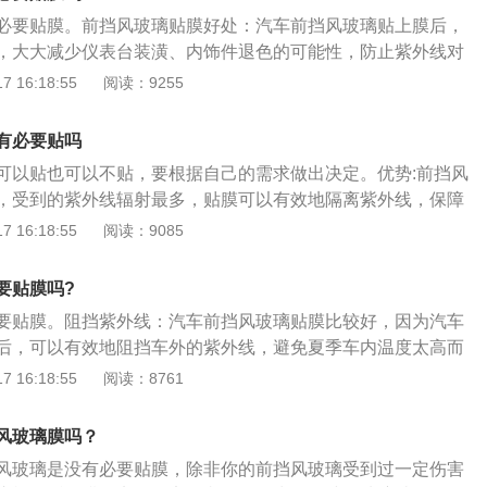
四个门的玻璃膜不要太黑，否则在晚上也会影响驾驶员对四周
必要贴膜。前挡风玻璃贴膜好处：汽车前挡风玻璃贴上膜后，
驾驶玻璃膜时，最好在后视镜方向留一个三角区域，从而使驾
，大大减少仪表台装潢、内饰件退色的可能性，防止紫外线对
视镜，防止因为看不到后车情况而发生安全隐患。选择正规贴
避免夏季车内温度太高而对司机的舒适性带来影响，还能保护
 16:18:55
阅读：9255
膜时，一定要到正规、专业的汽车美容店进行，防止在后期因
能有效隔热，减少空调运作，减少油耗，在事故时减少玻璃破
出现质量问题，产生很多不必要的麻烦。选择太阳膜时，尽量
眩光性，可以有效地减弱刺目的昡光，为车主创造良好的驾驶
率高的太阳膜，使夜间行车时更加安全。贴膜时，最好将车开
有必要贴吗
劳，提高驾驶安全。汽车贴膜注意事项：在贴膜时，汽车前挡
玻璃和太阳膜间落入杂质，影响贴膜的进行。
可以贴也可以不贴，要根据自己的需求做出决定。优势:前挡风
稍微浅一些，或者使用无色玻璃膜，在贴汽车前挡风玻璃膜时
，受到的紫外线辐射最多，贴膜可以有效地隔离紫外线，保障
员的视线。
的身体健康。可以阻隔一部分温度，可以有效地减弱刺目的眩
 16:18:55
阅读：9085
风玻璃是钢化的安全玻璃，当玻璃爆裂后，如果已装贴前挡
，起到保护驾驶员安全的作用。弊端:在贴上颜色较深的玻璃膜
要贴膜吗?
响自己的视线，还会造成车体反光，使后车的视线会受到影
要贴膜。阻挡紫外线：汽车前挡风玻璃贴膜比较好，因为汽车
率增加。还有如果贴的是金属膜容易出现屏蔽ETC、GPS信
后，可以有效地阻挡车外的紫外线，避免夏季车内温度太高而
。
来影响。还有贴膜后能减少夜间行车时对汽车灯光对司机视线
 16:18:55
阅读：8761
的安全系数。注意事项：汽车四个门的玻璃膜不要太黑，否则
驶员对四周的判断。在贴主副驾驶玻璃膜时，最好在后视镜方
风玻璃膜吗？
，从而使驾驶员更好地观察后视镜，防止因为看不到后车情况
风玻璃是没有必要贴膜，除非你的前挡风玻璃受到过一定伤害