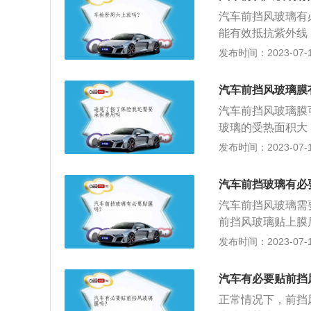
驶员的视线。汽车
汽车前挡风玻璃有
的判断。在贴主副
能有效抵抗紫外线
驶员更好地观察后
车主身体的伤害，
发布时间：2023-07-17
膜方式：汽车在贴
车内隐私。贴膜后
为贴膜技术不佳而
裂飞溅。贴膜的防
选择高品质、透过
汽车前挡风玻璃膜
视野，缓解驾驶疲
到室内，防止汽车
汽车前挡风玻璃膜
风玻璃膜的颜色要
玻璃的受热面积大
一定不要影响驾驶
驾驶员和乘车人员
发布时间：2023-07-17
光。由于汽车前挡
膜，碎片不致飞溅
汽车前挡玻璃有必
后，不仅有时会影
汽车前挡风玻璃需
响，会使追尾事故
前挡风玻璃贴上膜
号、反光高等问题
对司机的舒适性带
发布时间：2023-07-17
的影响，提高行车
在晚上也会影响驾
汽车有必要贴前挡
向留一个三角区域
正常情况下，前挡
而发生安全隐患。