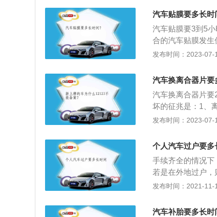
部是处于缺乏润滑
汽车贴膜要多长时
系统因温度尚低，
汽车贴膜要3到5
3、使变速箱齿轮
合的汽车贴膜发生
拭膜面；3、三天
发布时间：2023-07-17
和紫外线；2、提
车贴膜的种类是：
汽车换离合器片要
5、金属磁控溅射
汽车换离合器片要
坏的征兆是：1、
后，可以闻到一股
发布时间：2023-07-17
感，抬离合时有生
车平稳起步：在起
个人汽车过户要多
接合；2、防止传
手续齐全的情况下
箱挡位，以适应不
若是在外地过户，
但具体的时间还是
发布时间：2021-11-10
户的流程为：1、
需要进行过户车辆
汽车补胎要多长时