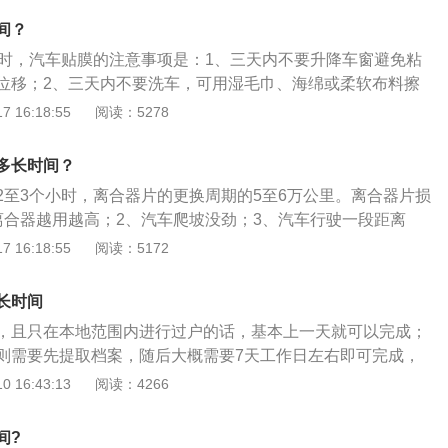
的状态，热车起到润滑作用；2、引擎未达工作温度，其供油
间？
均无法有效地将汽油完全气化，热车可以有效提高工作效率；
小时，汽车贴膜的注意事项是：1、三天内不要升降车窗避免粘
油带起润滑变速箱上半部。
位移；2、三天内不要洗车，可用湿毛巾、海绵或柔软布料擦
内有天窗的车辆不要开天窗。汽车贴膜的作用是：1、阻隔热量
 16:18:55
阅读：5278
高清晰度和透明度；3、提高防爆性能；4、防止表面划伤。汽
1、涂布膜；2、复合工艺膜；3、染色膜；4、真空热蒸发膜；
多长时间？
膜。
2至3个小时，离合器片的更换周期的5至6万公里。离合器片损
离合器越用越高；2、汽车爬坡没劲；3、汽车行驶一段距离
被烧焦的味道；4、挂一挡起步，离合不平，车有前后闯动
 16:18:55
阅读：5172
涩感，此时需要更换离合器片。离合器片的作用是：1、使汽
步时利用离合器暂时将发动机和变速箱分离，然后离合器逐渐
长时间
动系过载；3、便于换挡汽车行驶过程中，经常换用不同的变速
，且只在本地范围内进行过户的话，基本上一天就可以完成；
断变化的行驶条件。
则需要先提取档案，随后大概需要7天工作日左右即可完成，
需要看当地的车管所规定和不同单位的工作效率。车辆进行过
 16:43:13
阅读：4266
过户之前要先将买卖双方的本人身份证、双方的车辆驾驶证、
的登记证明；2、凭过户手续开具进行办理开二手车销售统一
间?