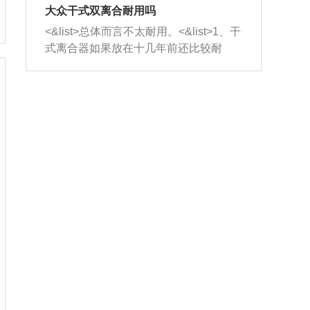
室，最后形成废气排出，就可以让三元
无法制作，需要将车辆送到修理厂或4s
造成烧机油。<&list>3、机油粘度。使用
大众干式双离合耐用吗
催化器得到清洗，排气管堵塞的情况就
店；<&list>2.车辆半轴套管防尘罩破
机油粘度过小的话，同样会有烧机油现
<&list>总体而言不太耐用。<&list>1、干
能够得到解决。
裂，破裂后会出现漏油现象，使半轴磨
象，机油粘度过小具有很好的流动性，
式离合器如果放在十几年前还比较耐
损严重，磨损的半轴容易损坏，产生异
容易窜入到气缸内，参与燃烧。<&list>
用，但是由于现在的汽车发动机动力输
响；<&list>3.稳定器的转向胶套和球头
4、机油量。机油量过多，机油压力过
出越来越高，使得干式离合器散热不足
老化，一般是使用时间过长造成的。解
大，会将部分机油压入气缸内，也会出
的缺陷也逐渐暴露出来。<&list>2、由于
决方法是更换新的质量好的转向橡胶套
现烧机油。<&list>5、机油滤清器堵塞：
干式双离合的工作环境暴露在空气中，
和球头。
会导致进气不畅，使进气压力下降，形
而离合器的散热也是通离合器罩上面的
成负压，使机油在负压的情况下吸入燃
几个小孔来进行散热。但是在行驶过程
烧室引起烧机油。<&list>6、正时齿轮或
中变速箱需要换挡，就不得不使得离合
链条磨损：正时齿轮或链条的磨损会引
器频繁工作。<&list>3、长时间的低速行
起气阀和曲轴的正时不同步。由于轮齿
驶以及过于频繁的启停，导致离合器的
或链条磨损产生的过量侧隙，使得发动
温度不断升高，而低速行驶时空气流动
机的调节无法实现：前一圈的正时和下
效率不高，无法将离合器中的热量有效
一圈可能就不一样。当气阀和活塞的运
的带走，导致离合器内部的温度不断升
动不同步时，会造成过大的机油消耗。
高，加速离合器的磨损。
解决方法：更换正时齿轮或链条。<&list
>7、内垫圈、进风口破裂：新的发动机
设计中，经常采用各种由金属和其他材