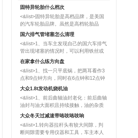
固特异轮胎什么档次
<&list>固特异轮胎是高档品牌，是美国
的汽车轮胎品牌。虽然是高档轮胎品
牌，但是中高低端的轮胎都有生产，这
国六排气管堵塞怎么清理
也是为了更好的开拓市场。
<&list>1、当车主发现自己的国六车排气
管出现堵塞的情况时，可以利用铁丝或
者是细棍，直接将杂物给取出来，如果
在家拿什么练方向盘
堵塞情况比较严重，也可以采取应急措
<&list>1、找一只平底锅，把两耳看作3
施。 <&list>2、直接利用木棍将所有的
点和9点钟方向，同时在6点钟和12点钟
杂物推到排气管里面的位置处，然后将
方向做一个标记。 <&list>2、双手握住
三元催化器拆解开，就可以将堵塞的东
大众1.8t发动机烧机油
平底锅两耳，然后往左打半圈、一圈、
西取出来。但如果是因为积碳过多引起
<&list>1、前后曲轴油封老化：前后曲轴
一圈半的练习，往右同样也要打相同的
的堵塞，就需要将三元催化器泡在草酸
油封与油大面积且持续接触，油的杂质
圈数。 <&list>3、最后强调要反复练
中进行清洗。 <&list>3、也可以利用清
和发动机内持续温度变化使其密封效果
习，这样就可以形成肌肉记忆，在真实
大众冬天过减速带咯吱咯吱响
洗剂对堵塞的情况得到解决，将清洗剂
逐渐减弱，导致渗油或漏油。<&list>2、
驾驶车辆时，不需要记忆也能打好方
放在燃油箱中，与燃油混合后，车辆启
<&list>1.转向器拉杆头有较大间隙，判
活塞间隙过大：积碳会使活塞环与缸体
向。
动时，就可以和汽油一起进入到燃烧
断间隙需要专用仪器和工具，车主本人
的间隙扩大，导致机油流入燃烧室中，