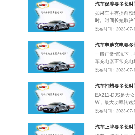
类：常规的保养就
汽车保养要多长时
如果车主有提前预
时。时间长短取决
车主，一定要提前
发布时间：2023-07-17
有可能发现4s店
预约工作日，节假
汽车电池充电要多
1、汽车日常维护
一般正常情况下，
日常维护包括出车
车充电器正常充电
作很简单，总结起
汽车突然没电，最
发布时间：2023-07-17
间来进行日常保养
表现主要有发动机
免发生机械事故和
池注意事项：汽车
汽车打蜡要多长时
己的手段，不能经
EA211-DJS
车辆尤其要避免使
W，最大功率转速为5
0TSR-Line使
发布时间：2023-07-17
W，峰值扭矩是2
众在中国都有发动
汽车上牌要多长时
的发动机日常可使