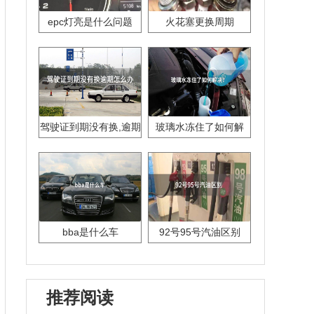
epc灯亮是什么问题
火花塞更换周期
驾驶证到期没有换,逾期
玻璃水冻住了如何解
怎么办??
决？
bba是什么车
92号95号汽油区别
推荐阅读