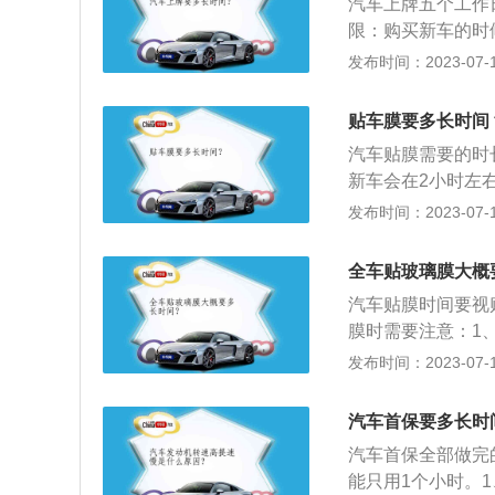
汽车上牌五个工作
机应根据进排气系
限：购买新车的时
则要根据机械负荷
一般有3天和15
发布时间：2023-07-17
求为准;定期更换
可以暂不办理。2
变化。到一定里程
微型载客汽车已纳
发生，应结合使用
贴车膜要多长时间
有的国产轿车都可
中的固体颗粒和粘
汽车贴膜需要的时
型、微型载客汽车
会胀破滤芯或打开
新车会在2小时左
磨损，内部的污染
或是全车贴隐形车衣
发布时间：2023-07-17
未燃烧气体、酸、
膜的好处如下：1
箱中，与零件磨损
伤人、防眩光等情
全车贴玻璃膜大概
大时从油中析出，
2、减少车内物品
用水箱清洗剂清洗
汽车贴膜时间要视
温度，减少汽车空
而且延长水箱和发
膜时需要注意：1
光度在85%以上
发布时间：2023-07-17
头时也能保证视线
清洗汽车，以免防
汽车首保要多长时
星期内不要升降车
汽车首保全部做完
下绿色、天蓝色、
能只用1个小时。