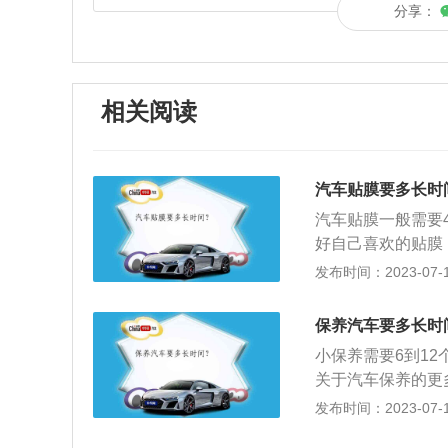
分享：
相关阅读
汽车贴膜要多长时
汽车贴膜一般需要
好自己喜欢的贴膜
车的车窗玻璃及车
发布时间：2023-07-17
车贴膜结束后，在
可以保证汽车贴膜
保养汽车要多长时
进行暴晒。汽车贴
小保养需要6到1
落，后窗储物在一
关于汽车保养的更
部分进行检查、清
发布时间：2023-07-17
保持车容整洁，技