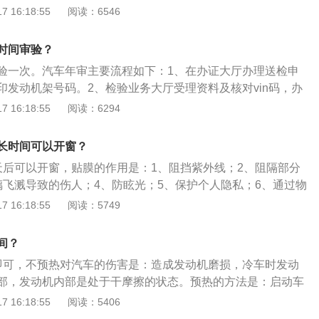
，如果不知道4S店的售后电话，也可以联系当时买车的销售顾
 16:18:55
阅读：6546
预约首保时间。2、汽车首保是汽车的首次保养，一般车辆都
个月（少数车除外），很多品牌4S店为了缩短客户的保养周期，都
时间审验？
0公里/3个月就要做保养，两个数值是以哪个先到为准。超过了
验一次。汽车年审主要流程如下：1、在办证大厅办理送检申
里数或者时间才去4s店首保，那就是脱保，会影响车主的三包
印发动机架号码。2、检验业务大厅受理资料及核对vin码，办
保行为的车辆，以后发生故障，在保质期内4S店也不保修，更
续。3、按车型缴纳费用后，将车辆行驶至停车区域，先外观
 16:18:55
阅读：6294
件。所以，一定要按时去4S店做保养，特别是在保质期内。
和发动机号的正确无误。4、由检验员将车辆行驶至检测车间
。5、进入自动检测系统，依次通过速度台、侧滑台、制动
长时间可以开窗？
后，将车交还车主。6、车主从检验员手中索取检测报告和检
天后可以开窗，贴膜的作用是：1、阻挡紫外线；2、阻隔部分
项目全部通过，就可以去办证大厅支付检测规费，在签证窗口
璃飞溅导致的伤人；4、防眩光；5、保护个人隐私；6、通过物
证标签；如果不合格的项目，车主自行修理调整后则参加复检
温度，减少汽车空调的使用。贴膜的注意事项是：1、不要升
 16:18:55
阅读：5749
理签证手续。
有完全粘合的汽车贴膜发生移位；2、一周内不可以擦拭；3、
的利器擦刮；4、避免使用腐蚀性强的化学溶剂擦拭汽车贴膜
间？
即可，不预热对汽车的伤害是：造成发动机磨损，冷车时发动
部，发动机内部是处于干摩擦的状态。预热的方法是：启动车
下运行1到2分钟，让发动机水温达到正常温度，即可驾驶。预
 16:18:55
阅读：5406
汽车经过长时间的停放，引擎内的机油流回机油底壳内，上半