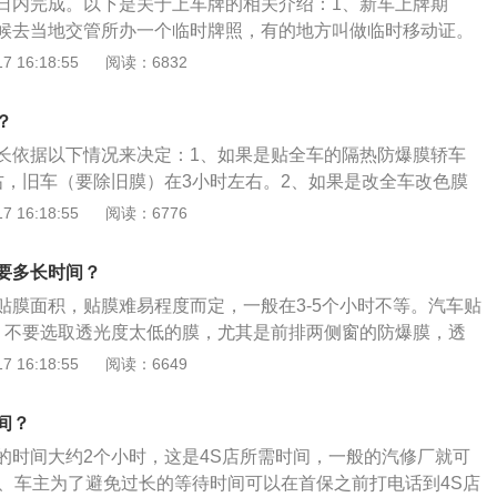
日内完成。以下是关于上车牌的相关介绍：1、新车上牌期
统的附加装置和使用条件选用SD--SF级汽油机油；柴油发动机
候去当地交管所办一个临时牌照，有的地方叫做临时移动证。
选用CB--CD级柴油机油，选用标准以不低于生产厂家规定要
天，也可以申请2个月超长时间。在临时牌照有效期内，其他手续
 16:18:55
阅读：6832
机油及滤芯。任何质量等级的润滑油在使用过程中油质都会发生
、上牌照注意事项：虽然进口机动车和部分国产轿车、小型、
之后，性能恶化，会给发动机带来种种问题。为了避免故障的
入免检范围，但国产轿车免检车型相对较少。新政实施后，所
条件定期换油，并使油量适中;机油从滤清器的细孔通过时把油
？
以免检，新车免检范围为轿车和备注了“新车免检”字样的小
稠物积存在滤清器中。如滤清器堵塞，机油不能通过滤芯时，
长依据以下情况来决定：1、如果是贴全车的隔热防爆膜轿车
及两轮摩托车。
安全阀，从旁通阀通过，仍把脏物带回润滑部位，促使发动机
右，旧车（要除旧膜）在3小时左右。2、如果是改全车改色膜
加剧;定期清洗曲轴箱。发动机在运转过程中，燃烧室内的高压
轿车会在1天左右，SUV/MPV车型会在1天半左右。汽车贴
 16:18:55
阅读：6776
水分、硫和氮的氧化物经过活塞环与缸壁之间的间隙进入曲轴
、主要是阻挡紫外线、阻隔部分热量以及防止玻璃飞溅导致的
产生的金属粉末混在一起，形成油泥。量少时在油中悬浮，量
况发生，同时根据太阳膜的单向透视性能，保护个人隐私。
要多长时间？
堵塞滤清器和油孔，造成发动机润滑困难，引起磨损；定期使
以及人员因紫外线照射造成的损伤，通过物理反光，降低车内
水箱。除去其中的锈迹和水垢，不但能保证发动机正常工作，
贴膜面积，贴膜难易程度而定，一般在3-5个小时不等。汽车贴
调的使用，从而降低油耗，节省一部分开支。
动机的整体寿命。
、不要选取透光度太低的膜，尤其是前排两侧窗的防爆膜，透
的较为适宜，不会影响到后视镜的视线，在雨夜行车、倒车、调
 16:18:55
阅读：6649
良好。2、刚贴完膜后，在三天之内车主不要升降车窗或用水
爆膜水分未干造成脱落。在阴雨天气时，一般要保证四天至一
间？
窗或洗车。3、注意防爆膜和车身颜色的和谐搭配，一般情况
的时间大约2个小时，这是4S店所需时间，一般的汽修厂就可
灰色、棕色、自然色可以搭配所有颜色。
1、车主为了避免过长的等待时间可以在首保之前打电话到4S店