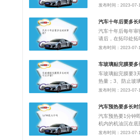
预约一个首保时间
发布时间：2023-07-17
问让其去售后安排
是5000公里/6
汽车十年后要多长
改为提醒客户300
汽车十年后每年审
厂家规定的首保公
请后，在拓印处拓
权利。3、存在脱
理车辆检测交接手
发布时间：2023-07-17
不会免费更换零部
检测，核对车架号
进行废气测量检验
车玻璃贴完膜要多
台、灯光仪的检测
车玻璃贴完膜要3
验申请表，若检测
热量；3、防止玻
领取行驶证和合格
理反光，降低车内
发布时间：2023-07-17
直到合格才能去办
降玻璃，会导致没
避免用尖锐、粗硬
汽车预热要多长时
膜面。
汽车预热要1分钟
机内的机油沉在底
辆后原地怠速状态
发布时间：2023-07-17
热的作用是：1、