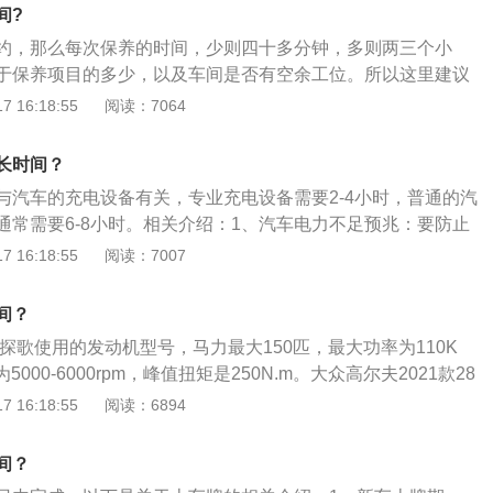
分为车体保养、车内保养、车体翻新三个方面。
间?
约，那么每次保养的时间，少则四十多分钟，多则两三个小
于保养项目的多少，以及车间是否有空余工位。所以这里建议
打电话预约，否则好不容易找个空余时间给爱车做首保，结果
 16:18:55
阅读：7064
没有空余时间或者工位早已经爆满。条件充足的话，车主应尽量
日是4s店最容易爆满的时候。以下是保养的其他相关信息：
长时间？
：除了定期到4s店保养以外，车主也要养成日常维护的习惯。
与汽车的充电设备有关，专业充电设备需要2-4小时，普通的汽
前、行车中、收车后的作业。2、日常保养：其实日常保养工
通常需要6-8小时。相关介绍：1、汽车电力不足预兆：要防止
来就是：清洁、紧固、检查、补充。车主哪怕一周挤出一点时
好的方法是平时多留意汽车发出的求救信号。汽车电力不足的
 16:18:55
阅读：7007
，也能使车辆保持常新，同时掌握车辆各部分的技术状况，避
动力不足，前大灯比平时暗，喇叭音量小甚至不响等。2、电
交通事故。
没电时，推车启动是最有效的应急启动方法，但这是一种不得
间？
常使用，因为这样做对发动机和离合器有一定的损伤，自动挡
是大众探歌使用的发动机型号，马力最大150匹，最大功率为110K
用此方法启动。
000-6000rpm，峰值扭矩是250N.m。大众高尔夫2021款28
用的发动机型号是EA211-DJS，马力最大150匹，最大功率为110K
 16:18:55
阅读：6894
50N.m。国产大众使用的发动机都是国产的，上汽大众和一汽大
机总装厂。大众汽车是一家来自德国的汽车制造商。大众探歌
间？
用以下方法进行保养:使用适当质量等级的润滑油。对汽油发动