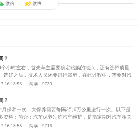
微信
微博
间？
4个小时左右，首先车主需要确定贴膜的地点，还有选择质量
，选好之后，技术人员还要进行裁剪，在此过程中，需要对汽
身进行清理，最后才进行贴膜。贴膜注意事项：不能暴晒：汽
 16:18:55
阅读：9730
停放车辆时，尽量选择一个阳光充足的地方，阳光充足的地方
内的水汽得到充分的蒸发，有一个比较好的使用效果，但不能
间？
膜后的几天里尽量不要洗车：贸然洗车可能会造成车膜的脱
2个月保养一次，大保养需要每隔3到6万公里进行一次。以下是
周之后不能通电，通电后发热会造成贴膜的变形。
多资料：简介：汽车保养别称汽车维护，是指定期对汽车相关
洁、补给、润滑、调整或更换某些零件的预防性工作。作用：
 16:18:55
阅读：9716
术状况正常，消除隐患，预防故障发生，延长使用周期。种