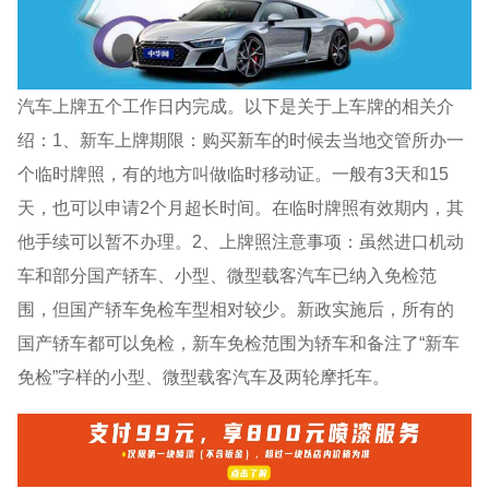
汽车上牌五个工作日内完成。以下是关于上车牌的相关介
绍：1、新车上牌期限：购买新车的时候去当地交管所办一
个临时牌照，有的地方叫做临时移动证。一般有3天和15
天，也可以申请2个月超长时间。在临时牌照有效期内，其
他手续可以暂不办理。2、上牌照注意事项：虽然进口机动
车和部分国产轿车、小型、微型载客汽车已纳入免检范
围，但国产轿车免检车型相对较少。新政实施后，所有的
国产轿车都可以免检，新车免检范围为轿车和备注了“新车
免检”字样的小型、微型载客汽车及两轮摩托车。