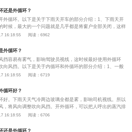
况下，比如尘土飞扬的道路、拥堵的路段行车、化工厂附近等
路段；用内循坏避免外面较差的空气进去车内；2、事项二：
环还是外循环？
用空调快速降低车内温度，可以使用内循环；3、事项三：冬
开外循环。以下是关于下雨天开车的部分介绍：1、下雨天开
以让车内更温暖。
的时候，最大的一个问题就是几乎都是将窗户全部关闭，这样
个空气比较差，没有空气流通。2、打开空调外循环：需要打
 16:18:55
阅读：6962
车辆外部的新鲜空气更多地进入车内，让驾驶员和乘客有更好
在车辆驾驶的时候，车内的湿度会比较高，会导致挡风玻璃容
是外循环？
风挡容易有雾气，影响驾驶员视线，这时候最好使用外循环
吹向风挡。以下是关于内循环和外循环的部分介绍：1、一般
下，内循环是在风机的作用下，车内的空气循环，由于关闭了
 16:18:55
阅读：6719
道，外界的空气进不来，空气比较沉闷；2、外循环是车内空
统打开了外界空气进入的通道，有外界空气进来，空气较新
外循环好？
环好。下雨天天气冷两边玻璃全都是雾，影响司机视线。所以
风，将风向调整吹向风挡。开外循环，可以把人呼出的蒸汽排
冷空气不容易凝结。使用内循环方法：1、车外空气质量差，
 16:18:55
阅读：6706
，比如尘土飞扬的道路、拥堵的路段行车、化工厂附近等有臭
；用内循环避免外面不好的空气进去车内。2、夏季用车，为
环还是外循环？