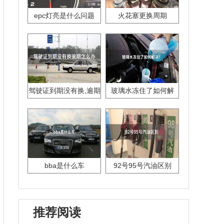
epc灯亮是什么问题
火花塞更换周期
驾驶证到期没有换,逾期
玻璃水冻住了如何解
怎么办??
决？
bba是什么车
92号95号汽油区别
推荐阅读