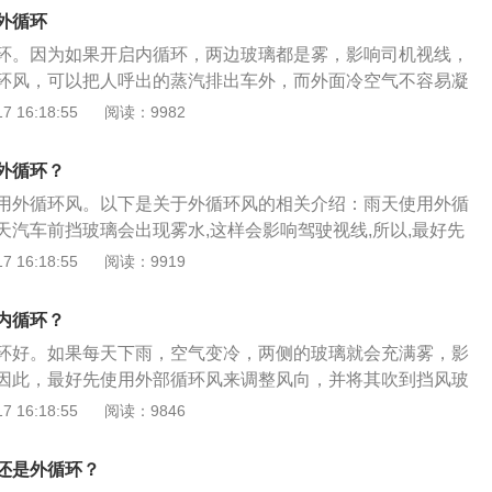
起进入车内。走了一段路，长此以往车内的空气会越来越模
外循环
打开外循环给车内供应新鲜空气。车主打开空调后，可以先打
环。因为如果开启内循环，两边玻璃都是雾，影响司机视线，
开内循环可以快速降低或升高车内温度，温度达到要求后再打
环风，可以把人呼出的蒸汽排出车外，而外面冷空气不容易凝
的前提是车外环境好。如果车外污染严重，比如在拥堵路段，
环使用方法：一、什么时候使用内循环：1、车外空气质量
 16:18:55
阅读：9982
打开内循环。内循环可以防止污染物进入车内，外循环可以吸
况下，比如尘土飞扬的道路、拥堵的路段行车、化工厂附近等
。如果车主只是短距离行驶，比如行驶时间不到一个小时，通
路段；用内循环避免外面污浊空气进去车内；2、夏季用车，
环了。如果是长途开车，开到外面循环通风大概要一个小时。
外循环？
降低车内温度，可以使用内循环；3、冬季使用内循环，可以
启动外循环，让车内空气充分循环，与车外空气进行交换。
用外循环风。以下是关于外循环风的相关介绍：雨天使用外循
、什么时候使用外循环：1、长时间使用内循环，又不方便打
天汽车前挡玻璃会出现雾水,这样会影响驾驶视线,所以,最好先
期开启外循环，使车内进入新鲜空气；2、车内乘员较多的情
向调整吹向风挡玻璃清除雾气。同时,开外循环，可以把人呼出
 16:18:55
阅读：9919
，既可以保持空气清新，又可以避免车内空气湿度过大导致车
从而避免水汽再次凝结到玻璃上。外循环的好处：利用外循
外的新鲜空气。车内空气浑浊，人感觉困倦，使注意力不集
内循环？
外循环，使外面的风进来。
环好。如果每天下雨，空气变冷，两侧的玻璃就会充满雾，影
因此，最好先使用外部循环风来调整风向，并将其吹到挡风玻
人呼出的蒸汽排出车外，车外冷空气不易凝结。通常，当车窗
 16:18:55
阅读：9846
是在风扇作用下车辆内的空气循环。由于外部空气通道关闭，
，空气相对闷；外部循环是指循环系统打开外部空气进入的通
还是外循环？
入使空气清新舒适。