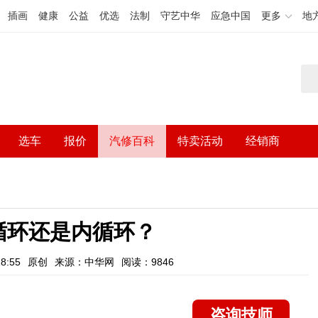
插画
健康
公益
优选
法制
守艺中华
应急中国
更多
地
选车
报价
汽修百科
特卖活动
经销商
循环还是内循环？
8:55
原创
来源：中华网
阅读：9846
咨询技师