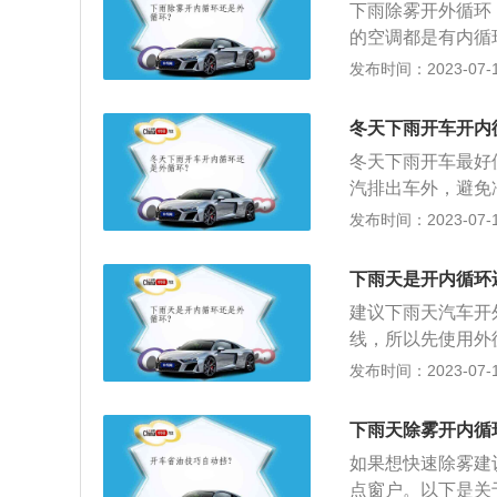
下雨除雾开外循环
的空调都是有内循
些长途路段或高速
发布时间：2023-07-17
市区的堵车道路上
空调滤芯需要定期
冬天下雨开车开内
滤芯是用来过滤空
冬天下雨开车最好
影响车内成员的身
汽排出车外，避免
影响司机视线。外
发布时间：2023-07-17
速开车，时间长就
打开外循环，使外
下雨天是开内循环
环，既保持车内温
建议下雨天汽车开
线，所以先使用外
排出车外。外循环
发布时间：2023-07-17
是说车外与车内的
驶中仍然有气流吸
下雨天除雾开内循
风，就是因为车主
如果想快速除雾建
气味，这就是由于
点窗户。以下是关