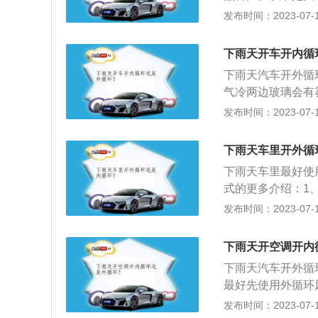
环，又不方便打开
灵和水按1：10
发布时间：2023-07-17
员较多的情况下，
抹于前后风挡玻璃
导致车窗结雾。
可保持20小时不
下雨天开车开内循
单一喷一擦即可解
下雨天汽车开外循
内侧擦拭干净，然
气冷两边玻璃会有
可。防雾剂可以在
排出车外，外面的
发布时间：2023-07-17
面的洁净，防止结
内循环是在风机的
界的空气进不来，
下雨天车里开外循
空气进入的通道，
下雨天车里最好使
式的更多介绍：1
风机，送到车内。
发布时间：2023-07-17
外吸取的空气含氧
循环是把车外空气
下雨天开空调开内
有效地阻止外部的
下雨天汽车开外循
候降温也快，而且
最好先使用外循环
出车外，而外面的
发布时间：2023-07-17