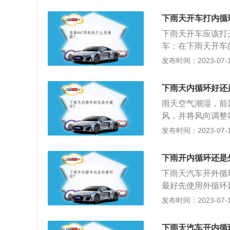
差，污染严重的情
有臭味或者异味的
下雨天开车打内循
夏天用车，为了使
下雨天开车应该打
天使用内循环，可
车：在下雨天开车
就会造成车内的一
发布时间：2023-07-17
开空调外循环，让
的一个空气质量。
下雨天内循环好还
易起零。
雨天空气潮湿，前
风，并将风向调整
在车窗关闭的情况
发布时间：2023-07-17
外界空气进入的通
气循环时，循环系
下雨开内循环还是
鲜。
下雨天汽车开外循
最好先使用外循环
出车外，而外面的
发布时间：2023-07-17
污染严重的情况下
味或者异味的路段
下雨天汽车开内循