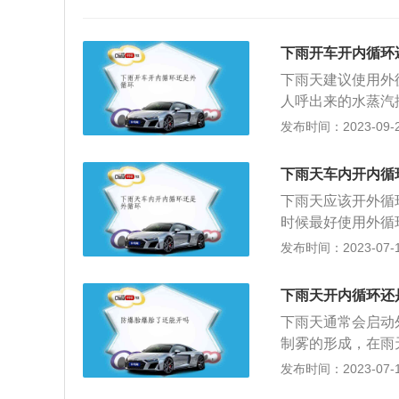
下雨开车开内循环
下雨天建议使用外
人呼出来的水蒸汽
会造成玻璃上形成
发布时间：2023-09-20
在风扇作用下的空
入，空气相当沉闷
下雨天车内开内循
空气进入，外界空
下雨天应该开外循
时候最好使用外循
蒸汽排出车外，而
发布时间：2023-07-17
境比较好，如果车
环。在冬天或夏天
下雨天开内循环还
打开内循环可以迅
下雨天通常会启动
循环。开车内循环
制雾的形成，在雨
外的新鲜空气。如
客的呼吸道更加清
发布时间：2023-07-17
下，一般开内循环
是将空气从车窗引
风。