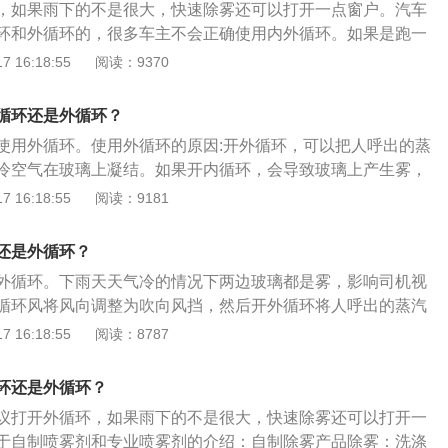
，如果雨下的不是很大，快速除雾还可以打开一点窗户。汽车
环和外循环的，很多车主不会正确使用内外循环。如果是跑一
路段，这样不方便开窗通风，此时建议开启外循环；如果是在
 16:18:55
阅读：9370
行驶，建议开启内循环。汽车的空调都是有空调滤芯的，这个
更换，一般的汽车需要每隔一万公里更换一次空调滤芯。空调
循环还是外循环？
气的，如果长时间不换空调滤芯会影响汽车空调的效果，也会
使用外循环。使用外循环的原因:开外循环，可以把人呼出的蒸
体健康。
冷空气在玻璃上凝结。如果开内循环，会导致玻璃上产生雾，
循环使用方法：利用外循环，可以呼吸到车外的新鲜空气。高
 16:18:55
阅读：9181
觉得车内空气浑浊，人感觉困倦，使注意力不集中，这时应该
面的风进来。冬天送暖风感觉太热，可关掉风机，打开外循
还是外循环？
度，又有新鲜空气，感觉会更舒服。
外循环。下雨天天气冷的情况下两边玻璃都是雾，影响司机视
循环风将风向调整为吹向风挡，然后开外循环将人呼出的蒸汽
介绍：外循环状态是利用风机将车外的空气抽吸到车内，也就
 16:18:55
阅读：8787
气道是流通，风扇打出的风来自车外，即使不开风机，车辆行
入到车内，补充车内的新鲜空气。有时候觉得关了风扇还是有
环还是外循环？
设置了外循环。在城里行车遇到拥堵的情形时，车内会充满尾
议打开外循环，如果雨下的不是很大，快速除雾还可以打开一
使用外循环造成。适合外循环使用的情况：长时间使用内循
于自制喷雾剂和专业喷雾剂的介绍：自制除雾产品除雾：洗涤