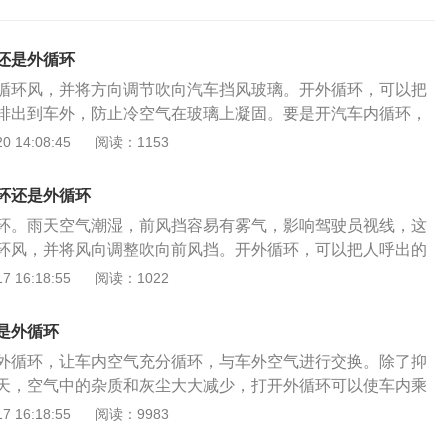
还是外循环
循环风，并将方向调节吹向汽车挡风玻璃。开外循环，可以把
排出到车外，防止冷空气在玻璃上凝固。要是开汽车内循环，
雾，干扰驾驶员视线。一般来说，当车窗关闭时，车内循环是
 14:08:45
阅读：1153
气循环。由于外界空气进入的通道被关闭，外界空气无法进
；外部循环是指车内空气的循环。循环系统打开通道，让外界
环还是外循环
气进来，所以空气更新鲜。
环。雨天空气潮湿，前风挡容易有雾气，影响驾驶员视线，这
环风，并将风向调整吹向前风挡。开外循环，可以把人呼出的
外面的冷空气不容易凝结的。开外循环的前提条件是车外的环
 16:18:55
阅读：1022
外污染严重，比如在拥堵的路段，需要关闭外循环，打开内循
的时候，车主上车开启空调之后，可以先将内循环打开，因为
是外循环
速让车内的温度降低或者升高，在温度达到要求之后再打开外
外循环，让车内空气充分循环，与车外空气进行交换。除了抑
可以避免车外有污染的物质进入车内，开外循环则可以吸收车
天，空气中的杂质和灰尘大大减少，打开外循环可以使车内乘
果车主只是短途行驶，比如行驶时间不超过一个小时的情况
新，有益健康。下雨天打开外循环，水可能会渗进来。外循环
 16:18:55
阅读：9983
即可。如果是长途行驶，行驶一个小时左右就需要开外循环通
入车内，使车内空气货物循环。然后在雨天开车的整个过程