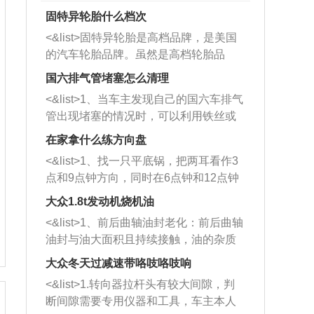
固特异轮胎什么档次
<&list>固特异轮胎是高档品牌，是美国
的汽车轮胎品牌。虽然是高档轮胎品
牌，但是中高低端的轮胎都有生产，这
国六排气管堵塞怎么清理
也是为了更好的开拓市场。
<&list>1、当车主发现自己的国六车排气
管出现堵塞的情况时，可以利用铁丝或
者是细棍，直接将杂物给取出来，如果
在家拿什么练方向盘
堵塞情况比较严重，也可以采取应急措
<&list>1、找一只平底锅，把两耳看作3
施。 <&list>2、直接利用木棍将所有的
点和9点钟方向，同时在6点钟和12点钟
杂物推到排气管里面的位置处，然后将
方向做一个标记。 <&list>2、双手握住
三元催化器拆解开，就可以将堵塞的东
大众1.8t发动机烧机油
平底锅两耳，然后往左打半圈、一圈、
西取出来。但如果是因为积碳过多引起
<&list>1、前后曲轴油封老化：前后曲轴
一圈半的练习，往右同样也要打相同的
的堵塞，就需要将三元催化器泡在草酸
油封与油大面积且持续接触，油的杂质
圈数。 <&list>3、最后强调要反复练
中进行清洗。 <&list>3、也可以利用清
和发动机内持续温度变化使其密封效果
习，这样就可以形成肌肉记忆，在真实
大众冬天过减速带咯吱咯吱响
洗剂对堵塞的情况得到解决，将清洗剂
逐渐减弱，导致渗油或漏油。<&list>2、
驾驶车辆时，不需要记忆也能打好方
放在燃油箱中，与燃油混合后，车辆启
<&list>1.转向器拉杆头有较大间隙，判
活塞间隙过大：积碳会使活塞环与缸体
向。
动时，就可以和汽油一起进入到燃烧
断间隙需要专用仪器和工具，车主本人
的间隙扩大，导致机油流入燃烧室中，