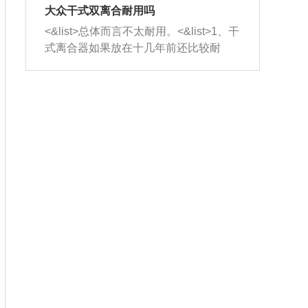
室，最后形成废气排出，就可以让三元
无法制作，需要将车辆送到修理厂或4s
造成烧机油。<&list>3、机油粘度。使用
大众干式双离合耐用吗
催化器得到清洗，排气管堵塞的情况就
店；<&list>2.车辆半轴套管防尘罩破
机油粘度过小的话，同样会有烧机油现
<&list>总体而言不太耐用。<&list>1、干
能够得到解决。
裂，破裂后会出现漏油现象，使半轴磨
象，机油粘度过小具有很好的流动性，
式离合器如果放在十几年前还比较耐
损严重，磨损的半轴容易损坏，产生异
容易窜入到气缸内，参与燃烧。<&list>
用，但是由于现在的汽车发动机动力输
响；<&list>3.稳定器的转向胶套和球头
4、机油量。机油量过多，机油压力过
出越来越高，使得干式离合器散热不足
老化，一般是使用时间过长造成的。解
大，会将部分机油压入气缸内，也会出
的缺陷也逐渐暴露出来。<&list>2、由于
决方法是更换新的质量好的转向橡胶套
现烧机油。<&list>5、机油滤清器堵塞：
干式双离合的工作环境暴露在空气中，
和球头。
会导致进气不畅，使进气压力下降，形
而离合器的散热也是通离合器罩上面的
成负压，使机油在负压的情况下吸入燃
几个小孔来进行散热。但是在行驶过程
烧室引起烧机油。<&list>6、正时齿轮或
中变速箱需要换挡，就不得不使得离合
链条磨损：正时齿轮或链条的磨损会引
器频繁工作。<&list>3、长时间的低速行
起气阀和曲轴的正时不同步。由于轮齿
驶以及过于频繁的启停，导致离合器的
或链条磨损产生的过量侧隙，使得发动
温度不断升高，而低速行驶时空气流动
机的调节无法实现：前一圈的正时和下
效率不高，无法将离合器中的热量有效
一圈可能就不一样。当气阀和活塞的运
的带走，导致离合器内部的温度不断升
动不同步时，会造成过大的机油消耗。
高，加速离合器的磨损。
解决方法：更换正时齿轮或链条。<&list
>7、内垫圈、进风口破裂：新的发动机
设计中，经常采用各种由金属和其他材