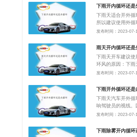
中，降水和空气一
下雨开内循环还是
糊。这时候就需要
下雨天适合开外循
开内循环，因为打
所以建议使用外循
开外循环。外循环
结。内循环、外循
发布时间：2023-07-17
就要关闭外循环，
差，污染严重的情
收车外的新鲜空气
有臭味或者异味的
常就足够驱动内循
雨天开内循环还是
为了使用空调快速
综上所述，下雨天
下雨天开车建议使
让车内更温暖。二
环风的原因：下雨
开车窗时，可以定
使用外循环风将风
发布时间：2023-07-17
况下，使用外循环
的蒸汽排出车外，
窗结雾。
环，可以呼吸到车
下雨开外循环还是
中，这时应该打开
下雨天汽车开外循
响驾驶员的视线。
璃上。外循环能将
发布时间：2023-07-17
关闭时，内部循环
外部空气无法进入
下雨除雾开内循环
道，有外部空气进