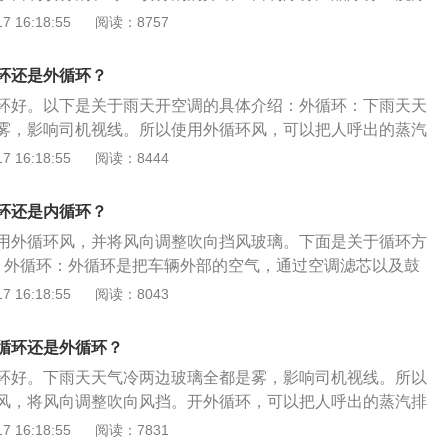
车窗时，可以定期开启外循环，使车内进入新鲜空气。车内乘
的比例混合（或洗洁精和水1：6比例混合），用柔软干净的布涂
 16:18:55
阅读：8757
使用外循环既可以保持空气清新，又可避免车内空气湿度过大
内侧上，待晾干后再擦掉留在玻璃内侧残留的水印即可，一般
结雾，简单实用还省钱。这种方法效果堪比可用的除雾产品，简
环还是外循环？
决问题。使用专业除雾剂除雾：防雾剂使用前先将前挡风玻璃
环好。以下是关于雨天开空调的具体介绍：外循环：下雨天天
后喷上适量防雾剂，待防雾剂凝固后用清洁的毛巾擦拭干净即
雾，影响司机视线。所以使用外循环风，可以把人呼出的蒸汽
水分子与玻璃内侧表面之间形成一个驱水层，从而保持玻璃表
冷空气不容易凝结。内循环空气沉闷：在车窗关闭的情况下，
 16:18:55
阅读：8444
雾。
作用下，车内的空气循环，由于关闭外界空气进入的通道，外
空气比较沉闷，外循环是车内空气循环时，循环系统打开外界
环还是内循环？
有外界空气进来，空气较新鲜。
用外循环风，并将风向调整吹向挡风玻璃。下面是关于循环方
、外循环：外循环是把车辆外部的空气，通过空调滤芯以及鼓
冬天除霜或者夏天除雾等情况都要用外循环，因为外循环从车
 16:18:55
阅读：8043
量更高而且更干燥，除霜或者除雾效果更佳。2、内循环：内
的进气口挡板给堵上，让里面的空气出不去，主要作用是及时
循环还是外循环？
灰尘和有害气体进入车内。冬天暖车升温快，夏天开空调的时
环好。下雨天天气冷两边玻璃全都是雾，影响司机视线。所以
雾霾天的时候也可以使用。
风，将风向调整吹向风挡。开外循环，可以把人呼出的蒸汽排
冷空气不容易凝结。注意事项：1、事项一：车外空气质量
 16:18:55
阅读：7831