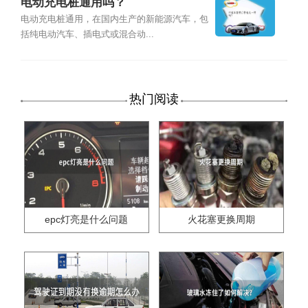
电动充电桩通用吗？
电动充电桩通用，在国内生产的新能源汽车，包
括纯电动汽车、插电式或混合动...
热门阅读
epc灯亮是什么问题
火花塞更换周期