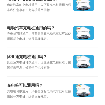
电动汽车的充电桩通用，以下是充电桩通用的标
准和注意事项：充电桩通用的标...
电动汽车充电桩通用的吗？
充电桩可以通用，只要是国标电动汽车就可以使
用国标充电桩，这是国标规定。...
比亚迪充电桩通用吗？
比亚迪充电桩可以通用。比亚迪充电桩标准：按
国标来开发，长期使用也没有什...
充电桩可以通用吗？
充电桩可以通用，只要是国标电动汽车就可以使
用国标充电桩，这是国标规定。...