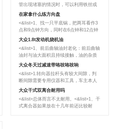
管出现堵塞的情况时，可以利用铁丝或
者是细棍，直接将杂物给取出来，如果
在家拿什么练方向盘
堵塞情况比较严重，也可以采取应急措
<&list>1、找一只平底锅，把两耳看作3
施。 <&list>2、直接利用木棍将所有的
点和9点钟方向，同时在6点钟和12点钟
杂物推到排气管里面的位置处，然后将
方向做一个标记。 <&list>2、双手握住
三元催化器拆解开，就可以将堵塞的东
大众1.8t发动机烧机油
平底锅两耳，然后往左打半圈、一圈、
西取出来。但如果是因为积碳过多引起
<&list>1、前后曲轴油封老化：前后曲轴
一圈半的练习，往右同样也要打相同的
的堵塞，就需要将三元催化器泡在草酸
油封与油大面积且持续接触，油的杂质
圈数。 <&list>3、最后强调要反复练
中进行清洗。 <&list>3、也可以利用清
和发动机内持续温度变化使其密封效果
习，这样就可以形成肌肉记忆，在真实
大众冬天过减速带咯吱咯吱响
洗剂对堵塞的情况得到解决，将清洗剂
逐渐减弱，导致渗油或漏油。<&list>2、
驾驶车辆时，不需要记忆也能打好方
放在燃油箱中，与燃油混合后，车辆启
<&list>1.转向器拉杆头有较大间隙，判
活塞间隙过大：积碳会使活塞环与缸体
向。
动时，就可以和汽油一起进入到燃烧
断间隙需要专用仪器和工具，车主本人
的间隙扩大，导致机油流入燃烧室中，
室，最后形成废气排出，就可以让三元
无法制作，需要将车辆送到修理厂或4s
造成烧机油。<&list>3、机油粘度。使用
大众干式双离合耐用吗
催化器得到清洗，排气管堵塞的情况就
店；<&list>2.车辆半轴套管防尘罩破
机油粘度过小的话，同样会有烧机油现
<&list>总体而言不太耐用。<&list>1、干
能够得到解决。
裂，破裂后会出现漏油现象，使半轴磨
象，机油粘度过小具有很好的流动性，
式离合器如果放在十几年前还比较耐
损严重，磨损的半轴容易损坏，产生异
容易窜入到气缸内，参与燃烧。<&list>
用，但是由于现在的汽车发动机动力输
响；<&list>3.稳定器的转向胶套和球头
4、机油量。机油量过多，机油压力过
出越来越高，使得干式离合器散热不足
老化，一般是使用时间过长造成的。解
大，会将部分机油压入气缸内，也会出
的缺陷也逐渐暴露出来。<&list>2、由于
决方法是更换新的质量好的转向橡胶套