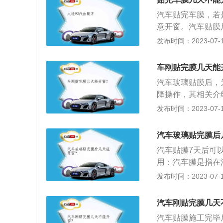
贴膜产品，基本性
汽车贴完车膜，若
事项：1、在给汽
意开窗。汽车贴膜
处，当发现汽车贴
磨卷起翘，对车膜
发布时间：2023-07-17
象，等到水雾被蒸
方，确保车膜内水
完全粘黏好，因此
禁洗车，这是为了
出现空隙从而使车
车刚贴完膜几天能
候可以先把汽车洗
要洗车，这样很容
汽车玻璃贴膜后，
的地方，以确保汽
降操作，其相关介
上，汽车贴膜后两
膜的新车，玻璃通
发布时间：2023-07-17
贴物时拉开空隙，
开合的过程中膜边
的车膜通常具有良
汽车玻璃贴完膜后
胶，粘合性非常出众
汽车贴膜7天后可
磨翘，且具有很好
用：汽车膜是指在
磨性，膜层之间使
眩光；减少汽车空
发布时间：2023-07-17
膜边缘与玻璃边缘
护车内人员的皮肤
划伤性能，且寿命
车的安全性，可以
汽车刚贴完膜几天
防御别人窥视。汽
汽车贴膜施工完毕
热气还会在玻璃上