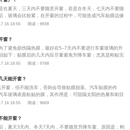
能包括个性装饰、保护车漆、以及便于擦洗等。贴膜后的注意
是在夏天，三天内不要随意开窗，若是在冬天，七天内不要随
车贴完膜后，可以使用湿毛巾或者是柔软的布料擦拭汽车贴膜
后，玻璃会比较紧，在开窗的过程中，可能造成汽车贴膜边缘
膜后膜里面出现小小的水雾，不要过度担心因为这个是正常现
造成一定的损伤。汽车在贴完膜后，应该选择阳光充足的地
 16:18:55
阅读：9938
发后就可以了。2、给汽车贴膜后，由于车膜与车身直接没有
分的蒸发，更好的保证汽车贴膜的效果。汽车贴膜三天之内严
不要在汽车车窗处悬挂物品，否则很容易导致车膜与车身之间
避免水分可能造成的汽车贴膜脱落，所以在汽车贴膜施工的时
膜脱落。3、除了以上的注意点，汽车贴膜后三天内也尽量不
开窗？
了再贴膜。汽车贴膜后一周内，停放车辆时，应选择阳光充足
易引发车膜起泡现象的出现。
为了避免损伤隔热膜，最好在5--7天内不要进行车窗玻璃的升
车贴膜内水气充分蒸发。为确保汽车贴膜稳固地附着在玻璃
绍如下：贴膜后的几天内应尽量避免升降车窗：尤其是刚贴完
个月内不要在车窗上直接粘贴、悬挂东西，以免拔起吸盘和粘
常比较紧，隔热膜固定地附着在车窗上需要5-7天，因此在车窗
 16:18:55
阅读：9788
或对汽车贴膜造成损伤。
很容易磨卷起翘，还没有完全粘合的膜也容易发生位移，优质
好的耐磨性，如龙膜的膜层之间使用的是专用的高性能树脂
几天能开窗？
，能做到无边或微边(膜边缘与玻璃边缘只差1-2毫米)仍不易
以开窗，但不能洗车，否则会导致贴膜脱落。汽车贴膜的作
的防划伤性能。选用优质质量：优质的车膜通常具有良好的耐
汽车玻璃表面粘贴的膜，其作用是：可阻隔太阳的热量和刺目
用的是专用的高性能树脂胶，粘合性非常出众，能做到贴膜时
调负荷提高燃油效率，增加行车的舒适感；可阻隔紫外线，保
 16:18:55
阅读：9669
只差2毫米仍不易磨翘，并且，防划伤涂层使之具有很强的防
免受紫外线灼伤，减缓车内饰褪色、老化和龟裂；可以增加行
长久便于维护。
将玻璃碎片粘在原位，避免人员受伤；可以营造私密的空间，
不能开窗？
车贴膜的缺点：玻璃制品非常容易裂开。而且人们口中呼出的
后，夏天3天内、冬天7天内，不要随意升降车窗。原因是：刚
起雾甚至是凝结成冰，这也非常不安全。