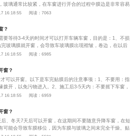
，玻璃通常比较紧，在车窗进行开合的过程中膜边是非常容易
有完全粘合的膜也容易发生位移，对汽车贴膜造成损伤。以下
 16:18:55
阅读：7063
意事项：1、汽车贴膜后一周内，停放车辆时，应选择阳光充
汽车贴膜内水气充分蒸发；2、汽车贴膜三天之内严禁洗车，
窗？
造成的汽车贴膜脱落，所以在汽车贴膜施工的时候可以先把车
需要等待3-4天的时间才可以打开车辆车窗，目的是：1、不损
、汽车后挡贴膜后，一周内请勿开启后挡除雾线，水分未干也
贴完玻璃膜就开窗，会导致车玻璃膜出现褶皱，卷边，在以后
不良影响，除雾线使用后一定要记着关闭，以免长期高温使汽
影响。贴膜后注意事项如下：1、不要用指甲或尖锐物将膜边
 16:18:55
阅读：6985
4、装贴后可用湿毛巾、海绵或者柔软布料擦拭膜面；5、在汽
进入。2、施工后3-5天内不要摇下车窗，防止膜边缘出现翻
天内请勿让空调直接吹向前挡。
贴性标签直接贴到膜上。4、车内常备一块高吸附力的超细纤维
开窗？
拭。5、一个月内不要在车窗上悬挂吸盘式玩偶等物件。6、贴
天后才可以开窗。以下是车完贴膜后的注意事项：1、不要用：指
间产生云雾状水雾属于正常现象，2-3周内它会自然干透消失。
缘拨开，以免污物进入。2、施工后3-5天内：不要摇下车窗，
以清洗，使用不起毛的布等柔软物品沾有洗涤灵的水擦试，注意不
卷。3、车内：常备一块高吸附力的超细纤维擦拭布用于日常
 16:18:55
阅读：6959
颗粒，以免划伤膜表面，同时也不能用氨基常液进行清洗。
：一个月内不要在车窗上悬挂吸盘式玩偶等物件。5、贴膜后：
意当地的车检政策法规，前车窗是否留出三角形区域，大部分
生云雾状的水雾属于正常现象，2-3周内它会自然干透消失。
率达到70%以上才可以通过年检。
开窗？
天后、冬天7天后可以开窗，在这期间不要随意升降车窗，在短
有可能会导致车膜移位，因为车膜与玻璃之间未完全干燥。贴
阳光好的地方，便于膜内水分蒸发，三天内不要洗车。汽车贴