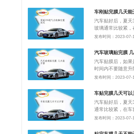
车贴膜脱落，所以
开，由于冬天贴膜
解释和解决办法：
很多不必要的经济
车刚贴完膜几天能
分干透所需的时间
施工点完成修补，
汽车贴好后，夏天
属正常现象。2、
动，解决时一定会
玻璃通常比较紧，
硬物刮划、也不要
膜上，以防膜的部
贴车模后注意事项
发布时间：2023-07-17
软布料等比较柔软
的水蒸气充分蒸发
化学溶剂，以免伤
落，所以可以在车
后，7天内请勿让
汽车玻璃贴完膜 
贴膜后水分干透所
雾线，水分未干也
汽车贴膜后，如果
汽，这是正常现象
以免长期高温使汽
时间内不要随意升
前保险杠上。汽车
合的过程中汽车贴
发布时间：2023-07-17
不干燥，容易对除
是：1、可阻隔太
杠因长期高温而起
行车的舒适感；3
车贴完膜几天可以
车内饰褪色、老化
汽车贴好后，夏天
位，避免人员受伤
通常比较紧，在车
膜简单可以分为两
发布时间：2023-07-17
的。其基本性能包
质期及保护隐私等
贴完车膜几天不能