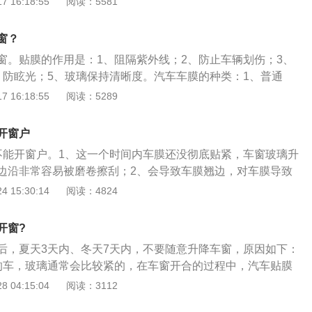
 16:18:55
阅读：5581
风玻璃、侧窗玻璃以及天窗上贴上一层薄膜状物体，这层薄膜
膜或者叫做隔热膜，其作用主要是阻挡紫外线、阻隔部分热量
窗？
导致的伤人、防眩光等情况发生，同时根据太阳膜的单向透视
窗。贴膜的作用是：1、阻隔紫外线；2、防止车辆划伤；3、
人隐私的目的。此外，汽车贴膜也可以减少车内物品以及人员
、防眩光；5、玻璃保持清晰度。汽车车膜的种类：1、普通
的损伤，通过物理反光，降低车内温度，减少汽车空调的使
3、防晒隔热膜。贴膜的结构：抗磨层、pet安全基层、金属隔热
 16:18:55
阅读：5289
。
贴膜的步骤是：1、车辆加装内饰保护；2、根据车窗尺寸裁制汽
前挡风玻璃；4、用烤枪为膜定型；5、烤膜完成后对膜进行细
开窗户
不能开窗户。1、这一个时间内车膜还没彻底贴紧，车窗玻璃升
边沿非常容易被磨卷擦刮；2、会导致车膜翘边，对车膜导致
膜三天之内禁止洗车，这也是为了防止水分可能造成的车窗贴
 15:30:14
阅读：4824
用便是可以隔热隔紫外线。如今的车窗膜都会有很好的阻隔热
用。汽车玻璃贴膜还有一个关键作用便是防爆，当遇上玻璃自
开窗?
击破裂时，玻璃贴膜可以粘住玻璃碎片，防止乘客遭到二次伤
后，夏天3天内、冬天7天内，不要随意升降车窗，原因如下：
还有便是保护隐私，汽车玻璃出厂通常是透明的，为了能保护
的车，玻璃通常会比较紧的，在车窗开合的过程中，汽车贴膜
深色的车窗玻璃膜，起着保护车里隐私的作用。
翘，对汽车贴膜造成损伤的；2、汽车贴膜后一周内，停放车
 04:15:04
阅读：3112
充足的地方，以确保汽车贴膜内水气充分蒸发；3、汽车贴膜