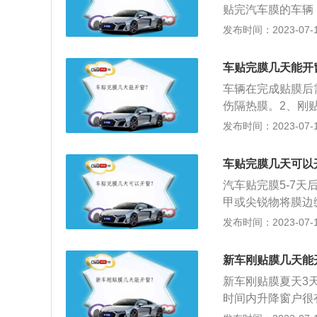
贴完汽车膜的车辆
磨卷翘，导致还没
发布时间：2023-07-17
是汽车贴膜后的注
足的地方，以确保
车贴完膜几天能开
为了避免水分可能
车辆在完成贴膜后
辆洗净再贴膜；3
伤隔热膜。2、刚
容易对除雾线造成
的使用过程中受到
发布时间：2023-07-17
车贴膜起泡变形；
缘拨开，以免污物
车前挡贴膜后，7
卷。3、不要把粘
车贴完膜几天可以
擦拭布用于日常擦
汽车贴完膜5-7
膜后车膜与玻璃之
甲或尖锐物将膜边
7、2-3周后可
防止膜边缘出现翻
发布时间：2023-07-17
要夹入砂粒或尖锐
擦拭。4、施工后
8、贴膜时，要注
车膜与玻璃之间产
地区规定要求透光
新车刚贴膜几天能
新车刚贴膜夏天3
时间内升降窗户很
膜后应该将车停在