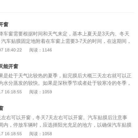
开窗
降车窗需要根据时间和天气来定，基本上夏天是3天内、冬天
。汽车贴膜固定地附着在车窗上需要3-7天的时间，在这期间，
要升降玻璃，以避免还沒有完全粘合的汽车贴膜发生位移，甚
 18:40:22
阅读：1146
卷或对其造成剐蹭。贴膜的作用：1、增加美观性：很多人在
重要的是它可以在贴膜后增加汽车的美观性，或者可以根据自
天能开窗
化贴膜；2、增加私密空间：因为汽车贴膜一般都是车内能看
果是处于天气比较热的夏季，贴完膜后大概三天左右就可以正
清车内，所以给车内留有很好的私密空间；3、安全防爆：汽
为水分蒸发的较快。如果是深秋季节或者处于较寒冷的冬季，
汽车的安全性，因为汽车的材料具有抗撕裂和抗击穿的功能，
的时间考虑开车窗为好，这时贴膜所使用到的一些润滑液体，
 16:18:55
阅读：1059
减少玻璃破碎后对乘客的伤害；4、隔热防晒：贴膜还可以阻
不容易短时间内蒸发掉，不建议过早开启车窗，避免车膜体与
量，还可以阻挡紫外线对皮肤和汽车配件造成的损害；5、防
贴合而出现卷边或错位等情况。汽车贴膜后常见问题：1、汽
膜，汽车在遇到强光后会产生眩光，容易发生事故，然而，有
窗
需要防止升降车窗；2、三天内不必洗车；3、三天内有全景天
造成的事故可以减少；6、紫外线防护：紫外线的中波和长波
天左右可以开窗，冬天7天左右可以开窗。汽车贴膜后注意事
，尤其是行驶中不必打开天窗；4、冬天贴膜后，提议一个星
大多数紫外线可以通过粘贴一层隔热膜来阻挡，防止皮肤损
周内，停放车辆时，应选择阳光充足的地方，以确保汽车贴膜
，也不必洗车。前挡风玻璃、后挡必须一个月上下才可以晾
老化；7、减少空监管和消耗：冷能的损失可以通过贴隔热膜
汽车贴膜三天之内严禁洗车，这是为了避免水分可能造成的汽
 16:18:55
阅读：1058
向着太阳光方位晒。最需要注意的是后挡加温线一个月内无法
间降低车内温度，在一定程度上节省油耗。