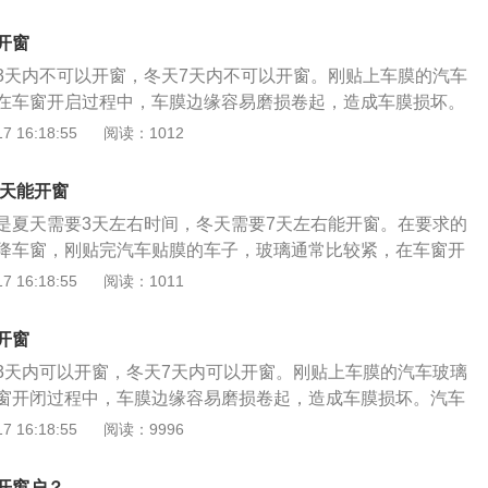
在汽车贴膜施工前可以先把车子洗了再贴膜。出现下列情形的
后假如开加温线能在加温线周边造成汽泡，没法修补，会产生
1、汽车贴膜后出现云雾状水汽因天气等原因，汽车贴膜后水
损失和不便。5、假如碰到膜边沿出泡，应在24小时内到工程
开窗
有所差异：冬季和阴雨天膜面与玻璃间可能出现云雾状水气，
超出的时间解决，因泡附近的胶已晾干，膜附近已不可以挪
3天内不可以开窗，冬天7天内不可以开窗。刚贴上车膜的汽车
汽车贴膜上有污渍如果汽车贴膜上有污渍，千万不要用锋利的
造成皱褶。6、贴膜后一个月内禁止使用强黏性标识立即贴至
在车窗开启过程中，车膜边缘容易磨损卷起，造成车膜损坏。
用有刺激性的化学溶物擦拭，建议用干净的湿毛巾、海绵或柔
分摆脱夹层玻璃。
：贴车后一周内，停车时要选择阳光充足的地方，保证贴车内
 16:18:55
阅读：1012
的东西轻轻擦拭。同时，自己洗车时也要避免使用腐蚀性强的
。汽车贴膜后三天内严禁洗车。这是为了避免车膜因潮湿而脱
害到汽车贴膜表面。3、汽车贴膜后能开空调汽车前挡贴膜
膜施工前洗车。贴车后出现雾状水汽。由于天气等原因，汽车
空调直接吹向前挡；汽车后挡贴膜后，一周内请勿开启后挡除
几天能开窗
需时间不同：冬季和雨天，膜面与玻璃之间可能会出现雾状水
容易对除雾线造成不良影响，除雾线使用后一定要记着关闭，
是夏天需要3天左右时间，冬天需要7天左右能开窗。在要求的
。贴膜后可以打开汽车前保险杠。不要在7天内让风直接吹到
车贴膜起泡变形。
降车窗，刚贴完汽车贴膜的车子，玻璃通常比较紧，在车窗开
后保险杠贴膜后一周内不要打开后保险杠的除雾线，因为水分
膜边缘很容易磨卷起翘，对汽车贴膜造成损伤。贴膜的作用
 16:18:55
阅读：1011
雾线造成不良影响。使用后记得关闭除雾线，以免汽车后保险
阳热量和刺目眩光；2、减少汽车空调负荷提高燃油效率，增加
泡变形。
、可阻隔紫外线，保护车内人员的皮肤免受紫外线灼伤，减缓
开窗
和龟裂；4、可增加行车的安全性，可以将玻璃碎片粘在原
3天内可以开窗，冬天7天内可以开窗。刚贴上车膜的汽车玻璃
；5、可营造私密的空间，防御别人窥视。
窗开闭过程中，车膜边缘容易磨损卷起，造成车膜损坏。汽车
类，一类是汽车玻璃膜，就是贴在汽车玻璃上用于控制阳光
 16:18:55
阅读：9996
括安全、清晰、防眩光、隔紫外线、隔热、防划伤、足够的保
。另一类是汽车改色贴膜由AAA公司引进美国STI的新型汽车
开窗户？