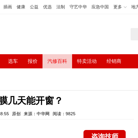
插画
健康
公益
优选
法制
守艺中华
应急中国
更多
地
选车
报价
汽修百科
特卖活动
经销商
膜几天能开窗？
8:55
原创
来源：中华网
阅读：9825
咨询技师