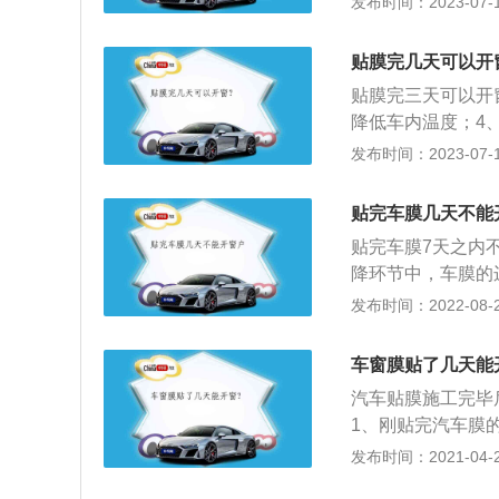
发布时间：2023-07-17
膜是在车辆前后挡
状物体也叫做太阳
贴膜完几天可以开
以及防止玻璃飞溅
贴膜完三天可以开
性能，达到保护个
降低车内温度；4
因紫外线照射造成
膜；2、防爆膜；
发布时间：2023-07-17
用，从而降低油耗
层、uv吸收层。
车车膜；3、清洗
贴完车膜几天不能
裁即可。
贴完车膜7天之内
降环节中，车膜的
损害；3、并且贴
发布时间：2022-08-24
膜掉落。贴膜的作
量还有紫外线的作
车窗膜贴了几天能
爆或遭到外力百撞
汽车贴膜施工完毕
害，提高安全性。
1、刚贴完汽车膜
隐私，可以挑选贴
边缘很容易磨卷起
发布时间：2021-04-28
辆时，应选择阳光