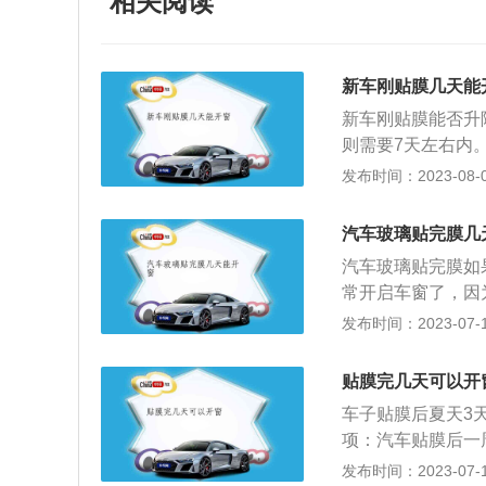
相关阅读
新车刚贴膜几天能
新车刚贴膜能否升
则需要7天左右内
尽最大限度一定不
发布时间：2023-08-07
至是将边缘位置磨
给汽车贴膜时，最
汽车玻璃贴完膜几
己的喜好进行个性
汽车玻璃贴完膜如
清车外，车外看不
常开启车窗了，因
车薄膜也可以提高
一般需要七天左右
发布时间：2023-07-17
薄膜的粘合层可以
在膜与窗体之间并
挡红外线产生的热
车窗玻璃未能牢固
眩光：如果没有贴
贴膜完几天可以开
车贴好膜后，三天
了汽车贴膜，眩光
车子贴膜后夏天3
窗的汽车在行使中
可以穿透厚玻璃，
项：汽车贴膜后一
期内不必升降车窗
伤，减少汽车内饰
内水气充分蒸发。
发布时间：2023-07-17
干。大白天前挡要
空来弥补，可以瞬