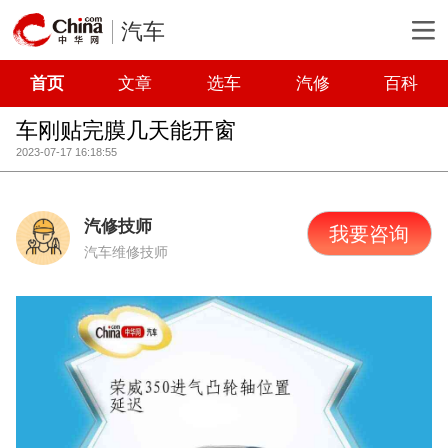
汽车
首页
文章
选车
汽修
百科
车刚贴完膜几天能开窗
2023-07-17 16:18:55
汽修技师
我要咨询
汽车维修技师