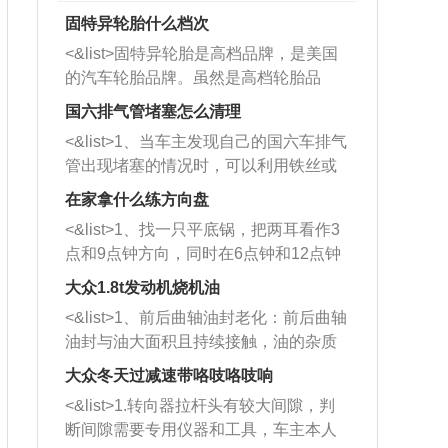
固特异轮胎什么档次
<&list>固特异轮胎是高档品牌，是美国
的汽车轮胎品牌。虽然是高档轮胎品
牌，但是中高低端的轮胎都有生产，这
国六排气管堵塞怎么清理
也是为了更好的开拓市场。
<&list>1、当车主发现自己的国六车排气
管出现堵塞的情况时，可以利用铁丝或
者是细棍，直接将杂物给取出来，如果
在家拿什么练方向盘
堵塞情况比较严重，也可以采取应急措
<&list>1、找一只平底锅，把两耳看作3
施。 <&list>2、直接利用木棍将所有的
点和9点钟方向，同时在6点钟和12点钟
杂物推到排气管里面的位置处，然后将
方向做一个标记。 <&list>2、双手握住
三元催化器拆解开，就可以将堵塞的东
大众1.8t发动机烧机油
平底锅两耳，然后往左打半圈、一圈、
西取出来。但如果是因为积碳过多引起
<&list>1、前后曲轴油封老化：前后曲轴
一圈半的练习，往右同样也要打相同的
的堵塞，就需要将三元催化器泡在草酸
油封与油大面积且持续接触，油的杂质
圈数。 <&list>3、最后强调要反复练
中进行清洗。 <&list>3、也可以利用清
和发动机内持续温度变化使其密封效果
习，这样就可以形成肌肉记忆，在真实
大众冬天过减速带咯吱咯吱响
洗剂对堵塞的情况得到解决，将清洗剂
逐渐减弱，导致渗油或漏油。<&list>2、
驾驶车辆时，不需要记忆也能打好方
放在燃油箱中，与燃油混合后，车辆启
<&list>1.转向器拉杆头有较大间隙，判
活塞间隙过大：积碳会使活塞环与缸体
向。
动时，就可以和汽油一起进入到燃烧
断间隙需要专用仪器和工具，车主本人
的间隙扩大，导致机油流入燃烧室中，