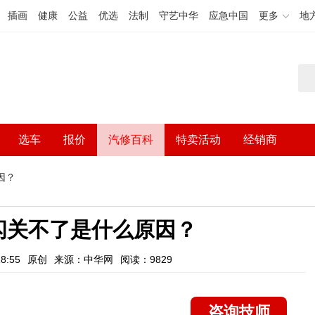
插画
健康
公益
优选
法制
守艺中华
应急中国
更多
地
选车
报价
汽修百科
特卖活动
经销商
因？
闪关不了是什么原因？
8:55
原创
来源：中华网
阅读：9829
咨询技师