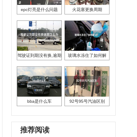
epc灯亮是什么问题
火花塞更换周期
驾驶证到期没有换,逾期
玻璃水冻住了如何解
怎么办??
决？
bba是什么车
92号95号汽油区别
推荐阅读