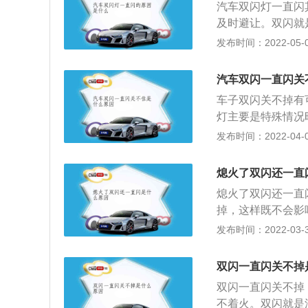
汽车双闪灯一直闪
续航会比理论值略
及时避让。双闪就
车时，如果碰到车
果一直闪的话，也
发布时间：2022-05-09
况下，灭车打双闪
灯，在一下几种情
满，几个小时的双
故障车的时候，第
场进行处理。双闪
汽车双闪一直闪关
气在行车的时候要
导致双闪灯接收不
车子双闪关不掉有
异常；双闪灯的一
灯主要是特殊情况
能是由于操纵盒发
现故障，这个时候
发布时间：2022-04-09
险警报灯，是一种
续的12V电压变
辆发生常见故障，
说明是双闪继电器
熄火了双闪还一直
的灯光效果穿透性
双闪灯关不掉的情
让。
熄火了双闪还一直
么可以直接去掉双
掉，这样既不会影
影响到转向灯或者
候，灯就不会提示
发布时间：2022-03-31
之后，还是要去维
控有一个红色的三
故障或者是在路边
双闪一直闪关不掉
的。一般情况下不
双闪一直闪关不掉
不着火。双闪就是