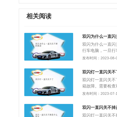
相关阅读
双闪为什么一直闪
双闪为什么一直闪
行车电脑，一旦行
专业的工具对行车
发布时间：2023-08-08
明其工作正常、那
电器已经损坏、需
双闪灯一直闪关不
器的输出线，如果
双闪灯一直闪关不
变的12V输出或
箱故障。需要检查
S店让维修人员进
器的输出电流线，
发布时间：2023-07-17
会导致小车双闪灯
作正常，那么如果
关。5、三合一控
经被破坏，需要更
及雨刮的间歇挡、
双闪一直闪关不掉
业人员进行调查。
产生了故障：比如
双闪灯一直闪关不