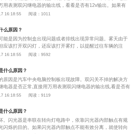
车辆开启双闪提示灯后，无法关闭，这时车主可以直接到汽车
对控制电路进行检修，当然这个情况要去汽车修配厂进行检
万用表测双闪继电器的输出线，看看是否有12v输出。如果有
配件即可。4.是汽车的双闪提示灯线路混搭，以其他线路混电
损坏：这个损坏了会导致信号传输受阻，导致双闪灯接收不到
说明是正常的，那如果没有输出或者一直都是12v输出的话，
 16:18:55
阅读：1011
汽车电源进行确认，或者到汽车修配厂检修双闪提示灯的连接
息。相关拓展如下：1、车辆在临时停车，车主在路边停车等
已经出现损坏了，需要更换一个新的上去。当然，也可能是因
的行车电脑内部故障，错读了车主的其他口令，车主需要及时联
车的双闪灯，提醒其他的车辆本车暂时不会开动，可绕车行
题，这时候就需要专业人员进行排查了。其次，还有一种解决
脑的人员，由专业的维修工人到现场解决车辆的故障。6.双闪
什么原因？
故障，无法启动，停在道路上，车辆就可以开启双闪，并且在
双闪灯的保险丝拔掉，这时候双闪掉就不会一直闪了，同时也
路有问题，处理方法：就是直接拔掉双闪灯的保险丝。此时双
提醒其他车主。3、汽车在排队行驶时，就会开启双闪，提醒
可能是因为控制盒出现问题或者排线出现异常问题。雾天由于
向灯的使用；算是一个比较果断的处理方法吧。但在下是不怎
时也不会干扰车锁和方向灯的使用。是比较果断的治疗方法。
车太紧，保持车距，控制车速。4、汽车在大雾天行驶时，因
但应该打开双闪灯，还应该打开雾灯，以提醒过往车辆的注
因为当拔掉保险丝之后，就意味着双闪灯被强制关闭了，如果
因为当保险丝拔出时，意味着双闪灯被强行关闭。车辆的双闪
双闪灯提醒其他车主，避免出现车辆追尾。5、出租车司机或
明。发生故障或者发生交通事故，在道路上发生故障或者发生
 16:18:55
阅读：9592
些紧急的情况，就无法用危险灯来提醒后方来车了，存在一定
检修，避免此类情况为车辆的电瓶带来负担，导致电瓶亏电，
边接乘客时，会开启车辆的双闪功能，提醒其他车辆注意躲
打开双闪灯，以提醒过往车辆注意安全。在高速公路上车辆发
。
在行驶时，发现前方的道路出现问题，可以通过开双闪的方
后，不按规定使用灯光和设置警告标志的一次记12分。
是什么原因？
，注意路况，减速慢行。
的原因是汽车中央电脑控制板出现故障。双闪关不掉的解决方
继电器是否正常,直接用万用表测双闪继电器的输出线,看是否有
断续的输出变化就说明正常,如果没有输出或者一直都是12v输出,
 16:18:55
阅读：9119
已经损坏,需要更换。双闪灯介绍：作为一个信号灯，双闪灯的
规定，滥用或者不用都可能面临罚款。因此了解双闪灯什么时
是什么原因？
候不该开启非常有必要。双闪灯在开车过程中，如果需要其他
坏。闪光器是串联在转向灯电路中，依靠闪光器内部触点有规
来避让，则通常情况下就需要开启双闪灯。
光闪烁的目的。如果闪光器内部触点不能有效分离，就使转向