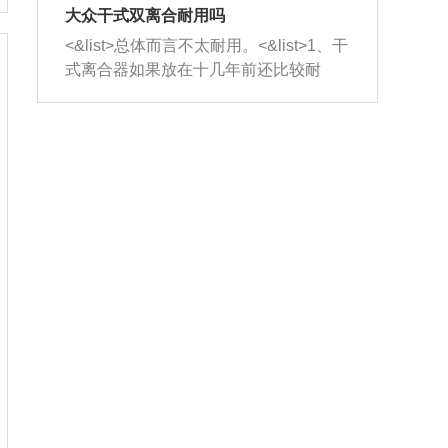
室，最后形成废气排出，就可以让三元
无法制作，需要将车辆送到修理厂或4s
造成烧机油。<&list>3、机油粘度。使用
大众干式双离合耐用吗
催化器得到清洗，排气管堵塞的情况就
店；<&list>2.车辆半轴套管防尘罩破
机油粘度过小的话，同样会有烧机油现
<&list>总体而言不太耐用。<&list>1、干
能够得到解决。
裂，破裂后会出现漏油现象，使半轴磨
象，机油粘度过小具有很好的流动性，
式离合器如果放在十几年前还比较耐
损严重，磨损的半轴容易损坏，产生异
容易窜入到气缸内，参与燃烧。<&list>
用，但是由于现在的汽车发动机动力输
响；<&list>3.稳定器的转向胶套和球头
4、机油量。机油量过多，机油压力过
出越来越高，使得干式离合器散热不足
老化，一般是使用时间过长造成的。解
大，会将部分机油压入气缸内，也会出
的缺陷也逐渐暴露出来。<&list>2、由于
决方法是更换新的质量好的转向橡胶套
现烧机油。<&list>5、机油滤清器堵塞：
干式双离合的工作环境暴露在空气中，
和球头。
会导致进气不畅，使进气压力下降，形
而离合器的散热也是通离合器罩上面的
成负压，使机油在负压的情况下吸入燃
几个小孔来进行散热。但是在行驶过程
烧室引起烧机油。<&list>6、正时齿轮或
中变速箱需要换挡，就不得不使得离合
链条磨损：正时齿轮或链条的磨损会引
器频繁工作。<&list>3、长时间的低速行
起气阀和曲轴的正时不同步。由于轮齿
驶以及过于频繁的启停，导致离合器的
或链条磨损产生的过量侧隙，使得发动
温度不断升高，而低速行驶时空气流动
机的调节无法实现：前一圈的正时和下
效率不高，无法将离合器中的热量有效
一圈可能就不一样。当气阀和活塞的运
的带走，导致离合器内部的温度不断升
动不同步时，会造成过大的机油消耗。
高，加速离合器的磨损。
解决方法：更换正时齿轮或链条。<&list
>7、内垫圈、进风口破裂：新的发动机
设计中，经常采用各种由金属和其他材