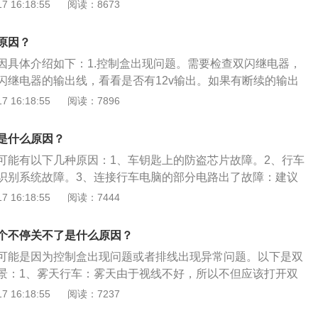
态，所以就无法闪烁。以下是双闪灯一直亮不闪的原因：接触
 16:18:55
阅读：8673
者线路有接触不良的地方。车辆其中一个车门没有关好，检查
，确认没关好的把它关好就可以。双闪灯：汽车双闪灯就是危
原因？
思就是为了提醒其他车辆与行人本车发生特殊情况，让行人及
因具体介绍如下：1.控制盒出现问题。需要检查双闪继电器，
开车过程中，如果需要其他车辆减速甚至停车来避让，这种情
闪继电器的输出线，看看是否有12v输出。如果有断续的输出
闪灯。
，如果没有输出或者一直都是12v输出，就说明双闪继电器已
 16:18:55
阅读：7896
换新。2.排线出现异常问题。3.汽车仪表盘故障灯。机油报警
胎压报警灯、电瓶报警灯、电子车身稳定系统指示灯。4.胎压
是什么原因？
压力过大，还是压力不足。压力过大，行驶过程中容易爆胎，
可能有以下几种原因：1、车钥匙上的防盗芯片故障。2、行车
力降下来。电瓶指示灯是用来显示汽车电瓶的工作状态，其颜
识别系统故障。3、连接行车电脑的部分电路出了故障：建议
色。
、电子类故障：用备用钥匙试下，看故障是否存在。双闪灯在下
 16:18:55
阅读：7444
用：1、雾天行车：雾天由于视线不好，所以不但应该打开双
雾灯，以提醒过往车辆的注意，以及为自己照明。2、交通事
个不停关不了是什么原因？
故障或者发生交通事故时应该打开双闪灯，以提醒过往车辆注
可能是因为控制盒出现问题或者排线出现异常问题。以下是双
故障机动车：牵引车和被牵引车均应开启危险报警闪光灯，提
景：1、雾天行车：雾天由于视线不好，所以不但应该打开双
正常状态。4、在行车道路上临时停车：打开双闪灯提醒别的
雾灯，以提醒过往车辆的注意，以及为自己照明。2、发生故
 16:18:55
阅读：7237
交警部门允许组成的车队：车队内的车辆应该打开双闪灯。6、
故：在道路上发生故障或者发生交通事故时，应该打开双闪
米：开启雾灯、近光灯、示廓灯、前后位灯和危险报警闪光灯，