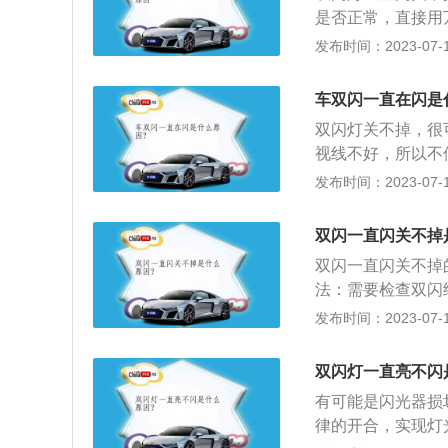
闪提示开关，导致
了。这个情况可以
是否正常，直接用
修配厂，更换开关
修。7、钥匙芯片
断续的输出变化就
发布时间：2023-07-17
引起的，可以关闭
车辆钥匙的关闭信
就说明双闪继电器
线路。5.是车辆
人时，可以打开汽
为排线出现异常问
系维修汽车行车电
车双闪一直在闪是
驶。2、汽车出现
方法，就是直接将
灯开关或双闪灯电
车后放置三角架，
双闪灯关不掉，很
不会影响锁车和转
闪不会一直闪，同
后面的车辆不要跟
视线不好，所以不
么建议这么做的，
但不建议这样做，
为视线不好，开启
意，以及为自己照
发布时间：2023-07-17
到时候真的遇到一
灯一直闪需要及时
者是滴滴司机在路
交通事故时，应该
的安全隐患。
影响车辆再次启动
避。6、如果车辆
生故障、事故停车
双闪一直闪关不掉
式，提醒其他车主
双闪一直闪关不掉
法：需要检查双闪
12v输出,如果有
发布时间：2023-07-17
就说明双闪继电器
使用范围是有严格
双闪灯一直亮不闪
候该开启，什么时
有可能是闪光器损
车辆减速甚至停车
律的开合，实现灯