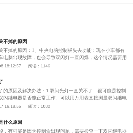
关不掉的原因
关不掉的原因：1、中央电脑控制板失去功能：现在小车都有
车电脑出现故障，也会导致双闪灯一直闪烁，这个情况需要用
电脑进行检测。2、继电器故障：如果输出电流的间歇变化证
 18:12:57
阅读：1146
么如果没有输出电流或者输出电流始终为12v、则证明双闪继
要更换新的。3、控制盒有故障，可以用万用表检测双闪继电
了
是有断续的12V电压变化输出则说明是正常的，否则是持续不
了的原因及解决办法：1.双闪光灯一直关不了，很可能是控制
者是没有输出的话，就说明是双闪继电器出现故障了，最好是去4
双闪继电器是否能正常工作。可以用万用表直接测量双闪继电
行更换维修。4、应急开关坏掉：双闪控制开关卡死了，这个也
看是否有12v的输出电流。2.如果输出电流的间歇变化证明其工
 16:18:55
阅读：1080
一直闪个不停，而且关不了，这个情况需要到修理厂换个开
没有输出电流或者输出电流始终为12v，则证明双闪继电器已
制器损坏：三合一控制器主要功能有控制转向灯、应急灯、以
换新的。当然也有可能是因为电缆发现异常故障，此时需要专
如果三合一控制器坏了、以上功能都会失灵。6、双闪灯电路
是什么原因
3.是车主的车辆双闪控制开关有故障，车主行车时，误碰到双
断路、虚接，这些故障就会导致小车双闪灯一直闪个不停关不
掉，有可能是因为控制盒出现问题，需要检查一下双闪继电器