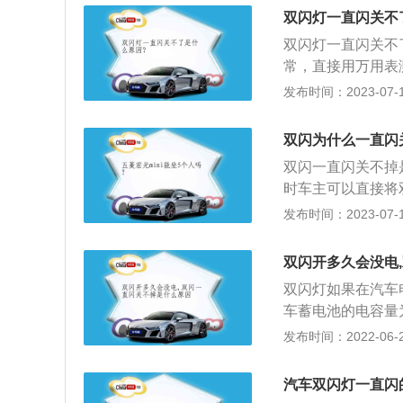
灯，以提醒过往车
车速不得超过每小
双闪灯一直闪关不
规定使用灯光和设
于50米：开启雾
双闪灯一直闪关不
过每小时20公里
常，直接用万用表
出变化就说明是正
发布时间：2023-07-17
器已经出现损坏，
引车和被牵引车均
双闪为什么一直闪
在行车道路上临时
双闪一直闪关不掉
组成的车队时，车
时车主可以直接将
的双闪灯亮起时，
发布时间：2023-07-17
灯，汽车上都是有
突遇车辆发生故障
双闪开多久会没电
也是所称的双闪，
双闪灯如果在汽车
车蓄电池的电容量为
灯6-10W的功率
发布时间：2022-06-21
没电开10到15
辆与行人留意本车
汽车双闪灯一直闪
开时间还要考虑到