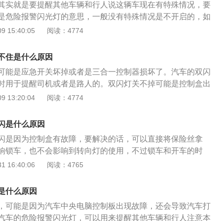
其实就是要提醒其他车辆和行人说这辆车现在有特殊情况，要
短一些，并且，不同的车型耗电速度也不一样。我们平时在行
是危险报警闪光灯的意思，一般没有特殊情况是不开启的，如
辆常见故障或者行车危险时，要打开双闪灯，在电量充足的状
有可能是没有关好。车主在日常驾驶中要注意正确使用双闪
 15:40:05
阅读：4774
灯能坚持多10个小时以上。即使车辆耗电量大，电瓶电量不
况的话要开双闪，第一是临时停车的时候要打开，第二是牵引
闪灯也不会有太大问题，可以坚持到交通处理部门到达事故现
三是车辆发生故障或者是交通事故的时候，第四是遇到恶劣天
一直闪关不掉是什么原因钥匙处理芯片损坏，信号传输受阻，
不住是什么原因
打开，第五是组成交警部门允许的车队的时候要打开等。
到车辆钥匙的关闭信息。车载电脑对防盜处理芯片的鉴别系统
可能是应急开关坏掉或者是三合一控制器损坏了。汽车的双闪
部分电源电路出了常见故障；电子类常见故障。是由于很有可
时用于提醒司机或者是路人的。双闪灯关不掉可能是控制盒出
生问题，要检查双闪灯电磁阀能否一切正常。双闪灯别名为危
车主可以使用万用表检测双闪继电器的输出线，如果有陆陆续
 13:20:04
阅读：4774
提醒别的车辆与行人留意本车发生了特殊情况的信号灯。当车
化，则说明是正常的。要是没有输出或者是12V电压持续不动，
或是在危险路段行驶时，都应该打开车辆双闪灯，车辆双闪灯
损坏，可以去附近的4s店进行维修。在行车的时候，如果遇到
闪是什么原因
高，持续闪动可以造成别的车辆的当心，提醒其他人留意避
况，车子内部都会有双闪的控制开关，如果开关无法使用，那
闪是因为控制盒有故障，要解决的话，可以直接将保险丝拿
闪灯的保险丝。保险丝拔掉之后双闪灯不会再闪烁并且也不会
响锁车，也不会影响到转向灯的使用，不过锁车和开车的时
是锁车，但是，以后双闪灯就没法再使用了。所以拔掉保险丝
了。双闪也就是汽车左边和右边的转向灯同时闪烁，在汽车中
 16:40:06
阅读：4765
修。
角形按钮，只要按下这个按钮，双闪灯就会打开。当车子发生
紧急停车的时候，就要打开双闪以提醒后车这里是有情况发生
是什么原因
建议随意打开双闪灯，一定要学会正确地使用灯光系统。
，可能是因为汽车中央电脑控制板出现故障，还会导致汽车打
汽车的危险报警闪光灯，可以用来提醒其他车辆和行人注意本