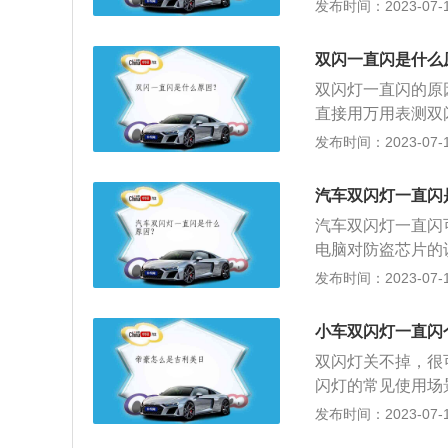
灯一直处于通电状
发布时间：2023-07-17
不良：双闪开关或
一遍车门是否关好
双闪一直闪是什么
险报警闪光灯，意
双闪灯一直闪的原
时避让，也就是在
直接用万用表测双
况下就需要开启双
变化就说明是正常
发布时间：2023-07-17
经出现损坏，需要
灯、水温报警灯、
汽车双闪灯一直闪
报警灯亮。确定是
汽车双闪灯一直闪
所以要将胎压的压
电脑对防盗芯片的
色通常为红色或黄
去4S店检查。4
发布时间：2023-07-17
面这些情况需要使
闪灯，还应该打开
小车双闪灯一直闪
故：在道路上发生
双闪灯关不掉，很
意安全。3、牵引
闪灯的常见使用场
醒自己的车处于非
闪灯，还应该打开
发布时间：2023-07-17
车注意。5、组成
障或者发生交通事
能见度小于100