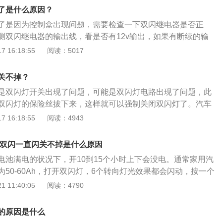
辆注意安全。在高速公路上车辆发生故障、事故停车后，不按
时40公里，与同车道前车保持50米以上的距离。7、能见度小
了是什么原因？
置警告标志的一次记12分。
灯、近光灯、示廓灯、前后位灯和危险报警闪光灯，车速不得超
了是因为控制盒出现问题，需要检查一下双闪继电器是否正
，并从最近的出口尽快驶离高速公路。
测双闪继电器的输出线，看是否有12v输出，如果有断续的输
常的，如果没有输出或者一直都是12v输出，就说明双闪继电
 16:18:55
阅读：5017
需要更换一个新的。双闪灯使用：1、牵引故障机动车时，牵
应开启危险报警闪光灯，提醒自己的车处于非正常状态；2、
关不掉？
停车时，打开双闪灯提醒别的车注意；3、组成交警部门允许
是双闪灯开关出现了问题，可能是双闪灯电路出现了问题，此
队内车辆应该打开双闪灯。
双闪灯的保险丝拔下来，这样就可以强制关闭双闪灯了。汽车
代表此时有紧急情况或危险情况，所以平时不要随便打开双闪
 16:18:55
阅读：4943
保险丝的，汽车上的保险丝都在保险盒内。在道路行车过程中
，不能及时移至到安全区域时，应立即开启危险报警闪光灯，
,双闪一直闪关不掉是什么原因
以提醒过往车辆及行人注意安全，并及时报警，等待救援。
电池满电的状况下，开10到15个小时上下会没电。通常家用汽
50-60Ah，打开双闪灯，6个转向灯光效果都会闪动，按一个
算，理论上满电的汽车蓄电池可以坚持15个小时。双闪开多久会
 11:40:05
阅读：4790
个小时上下会没电。双闪灯别名为危险警报灯，是一种提醒别的车
发生了特殊情况的信号灯。在实际的使用状况下，双闪灯的打
的原因是什么
电瓶的老化，能否有额外辅助灯光效果和耗电源等因素，实际