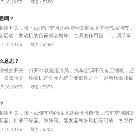
，用于把汽车车厢内的温度、湿度、空气清洁度及空气流动调
 16:18:55
阅读：5680
态。汽车空调的打开方法是：1、把空调旋钮拧到制冷或制热
按下ac键即可。汽车空调的作用是：1、为乘员提供舒适的乘坐
意思啊？
劳；2、为驾驶员创造良好的驾驶条件，确保安全行车。
的制冷开关，按下ac按钮空调开始按照设定温度进行气温调节，
会启动，发动机的负荷就会增加。空调的作用是：1、调节车
、流速、洁净度；2、过滤车内空气，具有杀菌作用；3、清除
 16:18:55
阅读：5490
调使用的注意事项：1、起步和急加速时关闭ac；2、空调温度
内温度与车外温度相差5度至6度即可；3、基于冷空气下沉、
什么意思？
，在控制空调的出风口时，可以遵循开冷气时出风口向上，开
压缩机的开关，打开ac就是送冷风，汽车空调不仅有压缩机，还
下。
、膨胀阀等。压缩机是制冷系统主要部件之一，起着压缩和输
用。汽车空调系统的功用是：1、利用制冷剂的不断变换循环
 16:18:55
阅读：5373
、将外部新鲜空气吸进车内可以通风和换气，防止风窗起雾；
液、废弃的余热或燃烧器燃烧产生热量，作为取暖的热源通过
？
风机送入车内，使温度上升达到制暖的效果。
调制冷开关，按下ac键车内的温度就会慢慢降低，汽车空调制冷
凝器、贮液干燥器、膨胀阀、蒸发器和鼓风机等组成，各部件
压橡胶管连接成一个密闭系统。汽车空调能对车厢内空气进行
 16:18:55
阅读：5203
和空气净化，为乘车人员提供舒适的乘车环境，并且降低驾驶