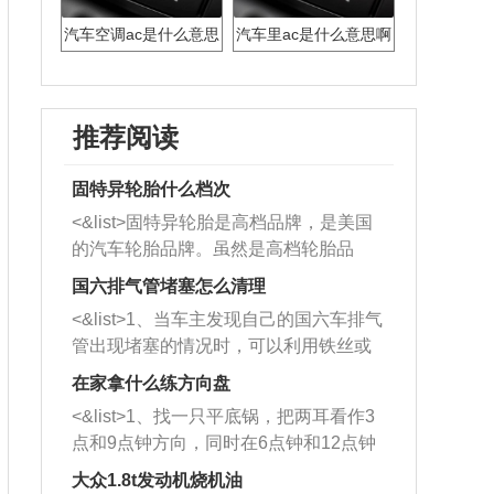
汽车空调ac是什么意思
汽车里ac是什么意思啊
推荐阅读
固特异轮胎什么档次
<&list>固特异轮胎是高档品牌，是美国
的汽车轮胎品牌。虽然是高档轮胎品
牌，但是中高低端的轮胎都有生产，这
国六排气管堵塞怎么清理
也是为了更好的开拓市场。
<&list>1、当车主发现自己的国六车排气
管出现堵塞的情况时，可以利用铁丝或
者是细棍，直接将杂物给取出来，如果
在家拿什么练方向盘
堵塞情况比较严重，也可以采取应急措
<&list>1、找一只平底锅，把两耳看作3
施。 <&list>2、直接利用木棍将所有的
点和9点钟方向，同时在6点钟和12点钟
杂物推到排气管里面的位置处，然后将
方向做一个标记。 <&list>2、双手握住
三元催化器拆解开，就可以将堵塞的东
大众1.8t发动机烧机油