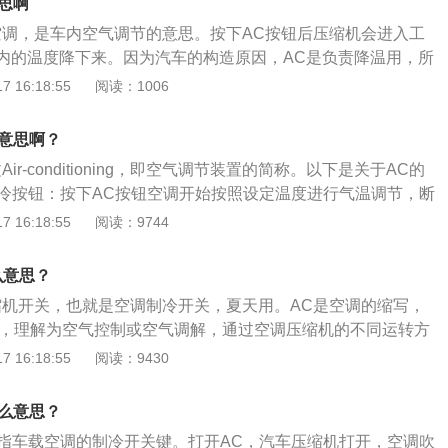
缩机没有丝毫关系，制热的热源不是空调本身获取的（也就是
思啊
上，根据空调负荷差异性，合理地将整个空调区域划分为若干
有暖气）,是由汽车的散热水箱提供，也就是靠发动机产生的热
空调，是车内空气调节的意思。按下AC按钮后压缩机会进入工
调分区的目的在干使空调系统能有效地跟踪负荷变化，改善室
把热量吹到车内，基本没有能量消耗，所以是不需要打开AC键
内的温度降下来。因为汽车的构造原因，AC是负责降温用，所
调能耗。分区空调是指在一个车厢内可以独立调节不同温度的
制冷空调。想要暖风的话，会有单独的开关进行控制，由发动
 16:18:55
阅读：1006
是指车内左右两侧的温度可以独立调节，四区空调则是指前后
加热丝的余热进行供暖。所以在夏天的时候会频繁的使用AC开
可以分别独立调节，也就是说有四个区域的温度可以独立调
就开启也不会有问题，但冬天想要制暖的时候就应该把AC开关
了空调的风门，将风道划分的更细更多，经过几个混合风门后
么意思啊？
达到更好的效果。AC是英文简称，它的全称是AIRCONDITI
，而混合风门就是由多个独立的控制器来实现的，但空调压缩
ir-conditioning，即空气调节装置的简称。以下是关于AC的
调节和空气控制。使用的时候汽车的压缩机会进入工作状态，可
。空调分区就是在负荷分析基础上，根据空调负荷差异性，合
制冷按钮：按下AC按钮空调开始按照设定温度进行气温调节，断
，从而把车内的空气温度降下来。另外，手动AC是指手动空
域划分为若干个温度控制区。
工作，调节机构工作。用于把汽车车厢内的温度、湿度、空气
 16:18:55
阅读：9744
冷空调，在其实使用的时候，应该根据实际的情况来进行操
调整和控制在最佳状态，为乘员提供舒适的乘坐环境，减少旅
需要供暖的时候，在车里直接开启暖气空调开关就可以，没有
创造良好的工作条件，对确保安全行车起到重要作用的通风装
时，直接把它关闭就可以减少油耗，也能够使车内的环境更加舒
么意思？
C开关只有在夏天开空调的时候能使用，冬天开空调不使用这个
缩机开关，也就是空调制冷开关，夏天用。AC是空调的缩写，
dition，理解为空气控制或空气调解，通过空调压缩机的不同运转方
暖的目的，因此有制冷和制暖的双重涵义。但在汽车上，由于
 16:18:55
阅读：9430
通过发动机冷却水的热量和玻璃加热丝的热量来完成的，因此
种涵义。在AC模式下，由于车载空调压缩机始终处于工作状
什么意思？
耗和发动机负担的增加。在使用暖风时，须将AC开关关掉，以
是指车载空调的制冷开关键。打开AC，汽车压缩机打开，空调吹