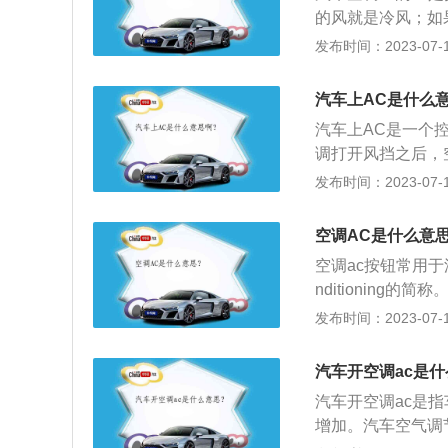
免在使用暖风时压
的风就是冷风；如
AC是aircond
发布时间：2023-07-17
离合器，汽车压缩
AC按钮。AC键
汽车上AC是什么
风；如果不打开A
汽车上AC是一个
制电磁离合器，汽
调打开风挡之后，
是按下AC按钮。
所以有风吹出，但
发布时间：2023-07-17
用的注意事项：起
作。2、功能：只
外温度相差五度至
载电脑会发出信号
的出风口时，可以
空调AC是什么意
车空调的制冷才开
空调ac按钮常用于
nditionin
用是用来制冷，吹
发布时间：2023-07-17
调其实不需要开启
而冷空调则需要打
汽车开空调ac是
关是冷空调的启动
汽车开空调ac是
空调的意思。AU
增加。汽车空气调
还知是冷风，对于