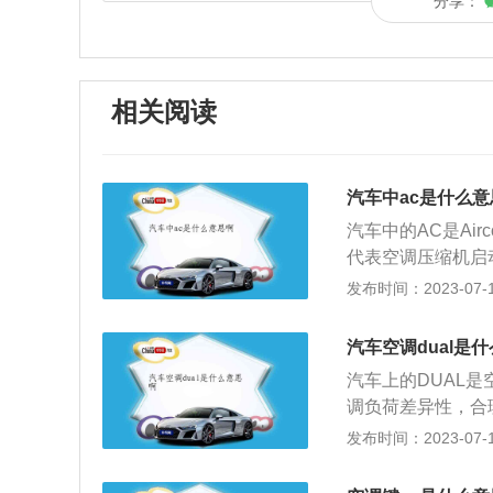
分享：
相关阅读
汽车中ac是什么意
汽车中的AC是Air
代表空调压缩机启
工作。现在的汽车
发布时间：2023-07-17
有AC键的。自动
内温度传感器自动
汽车空调dual是
开、关闭AC开关
汽车上的DUAL
都需要自己调节，
调负荷差异性，合
AC键，这时车内
于使空调系统能有
发布时间：2023-07-17
灯亮对制热没有任
AL这个键后，指
北方冬季使用空调
的温度以后再关掉