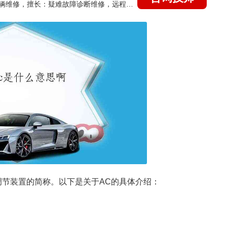
国家认证的汽车维修技师，15年德美日等各系车辆维修，擅长：疑难故障诊断维修，远程维修技术指导
，即空气调节装置的简称。以下是关于AC的具体介绍：