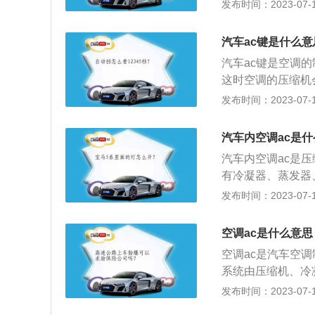
置、控制系统组成
发布时间：2023-07-17
用起来方便快捷。
整和控制在较佳状
区域；2、制冷时
汽车ac键是什么
环境，减少旅途疲
汽车ac键是空调
这时空调的压缩机
内空气温度、湿度
发布时间：2023-07-17
车窗雾气。汽车空
开的不要太低，车
汽车内空调ac是
热空气上升的原理
汽车内空调ac是
暖气时将出风口向
有冷凝器、蒸发器
送制冷剂蒸气的作
发布时间：2023-07-17
达到制冷效果；2
3、用发动机冷却
空调ac是什么意思
加热器加热，由鼓
空调ac是汽车空
系统由压缩机、冷
之间采用铜管和高
发布时间：2023-07-17
制冷、加热、换气