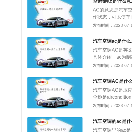
汽车空调制热与压
空调键ac是什么意
是在负荷分析基础
不打开AC键也会
AC的意思是汽车
个温度控制区。空
量，再通过鼓风机
作状态，可以使车
内热环境和降低空
的。
以大家也把它称为
发布时间：2023-07-17
区域。如双区空调
机的冷却水和玻璃
排、左右侧的温度
关，或者直接上车
节。其原理是增加
汽车空调ac是什
处于关闭状态，才能
送到不同的管路中
汽车空调AC是英文A
ON，意思是空气
机仍然是只有一个
具体介绍：ac为
以给车内供应冷气
理地将整个空调区
开则只是送风部分
发布时间：2023-07-17
调，也是指手动制
清洁度及空气流动
作。尤其是在冬天
途疲劳；为驾驶员
必要开启AC功能
汽车空调AC是什
置。注意事项：A
适。
汽车空调AC是压
按键。
全称是aircon
式来达到制冷或制
发布时间：2023-07-17
车载空调的制暖是
AC就只有制冷一
汽车空调的ac是
态，必然会造成油
汽车空调里的ac