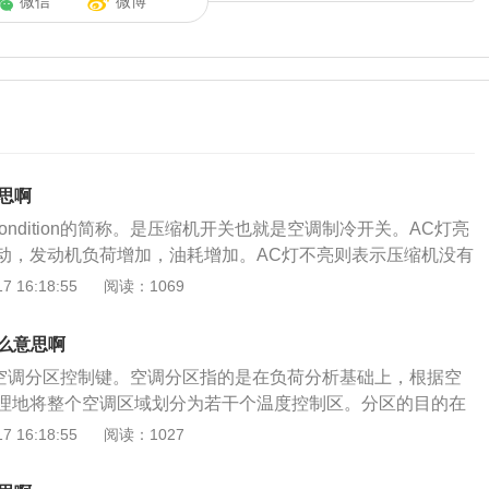
微信
微博
思啊
condition的简称。是压缩机开关也就是空调制冷开关。AC灯亮
动，发动机负荷增加，油耗增加。AC灯不亮则表示压缩机没有
空调分为手动空调和自动空调，无论是手动还是自动空调都是
 16:18:55
阅读：1069
空调只需要设置好需要的温度，它就能根据光线传感器和多个车
选择和打开或关闭各不同位置出风口、自动调节风量、自动打
什么意思啊
，保证车内恒温，非常舒适。而手动空调，出风口的风量，温度
是空调分区控制键。空调分区指的是在负荷分析基础上，根据空
一般车内是不会达到恒温的。在夏天炎热的天气下，需要打开
理地将整个空调区域划分为若干个温度控制区。分区的目的在
的压缩机就会启动工作，吹出冷风。冬季使用空调暖风时，AC
效地跟踪负荷变化，改善室内热环境和降低空调能耗。按下DU
 16:18:55
阅读：1027
何帮助，反而会因压缩机运转产生不必要的动力损耗，所以在
示灯亮起，这时可以设定正副驾驶座区的空调温度，调整到需要
暖风时完全可以将其AC关闭，不会对空调暖风产生任何影响。
这个键，自动空调就会按设定的值来调节温度了。空调分区就