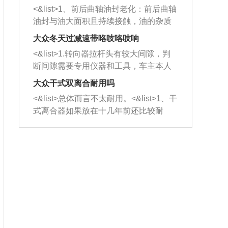
平底锅两耳，然后往左打半圈、一圈、
西取出来。但如果是因为积碳过多引起
<&list>1、前后曲轴油封老化：前后曲轴
一圈半的练习，往右同样也要打相同的
的堵塞，就需要将三元催化器泡在草酸
油封与油大面积且持续接触，油的杂质
圈数。 <&list>3、最后强调要反复练
中进行清洗。 <&list>3、也可以利用清
和发动机内持续温度变化使其密封效果
习，这样就可以形成肌肉记忆，在真实
大众冬天过减速带咯吱咯吱响
洗剂对堵塞的情况得到解决，将清洗剂
逐渐减弱，导致渗油或漏油。<&list>2、
驾驶车辆时，不需要记忆也能打好方
放在燃油箱中，与燃油混合后，车辆启
<&list>1.转向器拉杆头有较大间隙，判
活塞间隙过大：积碳会使活塞环与缸体
向。
动时，就可以和汽油一起进入到燃烧
断间隙需要专用仪器和工具，车主本人
的间隙扩大，导致机油流入燃烧室中，
室，最后形成废气排出，就可以让三元
无法制作，需要将车辆送到修理厂或4s
造成烧机油。<&list>3、机油粘度。使用
大众干式双离合耐用吗
催化器得到清洗，排气管堵塞的情况就
店；<&list>2.车辆半轴套管防尘罩破
机油粘度过小的话，同样会有烧机油现
<&list>总体而言不太耐用。<&list>1、干
能够得到解决。
裂，破裂后会出现漏油现象，使半轴磨
象，机油粘度过小具有很好的流动性，
式离合器如果放在十几年前还比较耐
损严重，磨损的半轴容易损坏，产生异
容易窜入到气缸内，参与燃烧。<&list>
用，但是由于现在的汽车发动机动力输
响；<&list>3.稳定器的转向胶套和球头
4、机油量。机油量过多，机油压力过
出越来越高，使得干式离合器散热不足
老化，一般是使用时间过长造成的。解
大，会将部分机油压入气缸内，也会出
的缺陷也逐渐暴露出来。<&list>2、由于
决方法是更换新的质量好的转向橡胶套
现烧机油。<&list>5、机油滤清器堵塞：
干式双离合的工作环境暴露在空气中，
和球头。
会导致进气不畅，使进气压力下降，形
而离合器的散热也是通离合器罩上面的
成负压，使机油在负压的情况下吸入燃
几个小孔来进行散热。但是在行驶过程
烧室引起烧机油。<&list>6、正时齿轮或
中变速箱需要换挡，就不得不使得离合
链条磨损：正时齿轮或链条的磨损会引
器频繁工作。<&list>3、长时间的低速行
起气阀和曲轴的正时不同步。由于轮齿
驶以及过于频繁的启停，导致离合器的