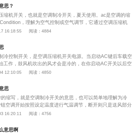
而提高行车安全，其一般包括制冷装置、取暖装置和通风换气
么意思？
调压缩机开关，也就是空调制冷开关，夏天使用。ac是空调的缩
rCondition，理解为空气控制或空气调节，它通过空调压缩机
达到制冷或制暖的目的，因此它有制冷和制暖的双重涵义。在
 16:18:55
阅读：4884
空调的制暖是通过发动机冷却水的热量和玻璃加热丝的热量来
就只有制冷一种涵义。在ac模式下，由于车载空调压缩机始终处
思
会造成油耗和发动机负担的增加。在使用暖风时，需将ac关
是制冷控制开关，是空调压缩机开关电源。当启动AC键后车载空
现象。
始工作，鼓风机吹出的风才会是冷的，在你启动AC开关以后空
合器便会进到融合状态，之后压缩机便会工作运作，随后汽车
 12:10:05
阅读：4850
c的缩写是aircondition，汉语翻译就是空气操纵和空气调
解为制冷控制开关，ac灯亮起以后，意味着空调压缩机启动，
意思
对增加，油耗与此同时也会增加。AC按键是操纵空调压缩机的
itioner的缩写，就是空调制冷开关的意思，也可以简单地理解为冷
说明压缩机是开启的，那么送进车内的就是冷风，通常是在夏
按钮空调开始按照设定温度进行气温调节，断开则只是送风部分
启动AC按键才会制冷。因此，在冬日季节或是下雨时候，外部
作。只有打开AC开关之后，车载电脑接收了AC开关的信号，
 16:20:11
阅读：4756
在车内开启暖风空调时是记住，不必把AC开按键也打开了，这
发出信号给空调压缩机，空调压缩机收到指令就开始工作，这
暖和的作用，而且还会增加油耗，因为暖风是只是利用的发动
制冷才开始工作。需要把温度选择开关调到至蓝色部分，打开
空调压缩机开始工作是需要耗费燃油的。AC外面的旋钮MAX
什么意思啊
才有冷风吹出来。