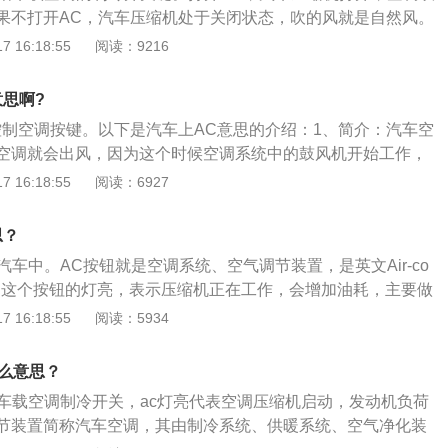
缩机运转，造成在使用暖风时额外的费油现象。
果不打开AC，汽车压缩机处于关闭状态，吹的风就是自然风。
itioner的缩写，空调的意思，也可以理解为冷风。AC开关控制电磁
 16:18:55
阅读：9216
机想运转，必须在通电的情况下打开电磁离合器，也就是按下
的作用及原理：打开AC，汽车压缩机打开，空调吹的风就是冷
意思啊?
C，汽车压缩机处于关闭状态，吹的风就是自然风。AC开关控
控制空调按键。以下是汽车上AC意思的介绍：1、简介：汽车空
车压缩机想运转，必须在通电的情况下打开电磁离合器，也就
空调就会出风，因为这个时候空调系统中的鼓风机开始工作，
这样，汽车压缩机开始工作，汽车吹出的风为冷风。汽车空调使
是空调制冷的系统还没有启动，因为空调压缩机还没有开始工
 16:18:55
阅读：6927
步和急加速时关闭ac；空调温度开的不要太低，车内温度与车
有打开AC开关之后，车载电脑接收了AC开关的信号，接下来车
六度即可；基于冷空气下沉、热空气上升的原理，在控制空调
给空调压缩机，空调压缩机收到指令就开始工作，这个时候汽
遵循开冷气时出风口向上，开暖气时将出风口向下。
思？
始工作。
汽车中。AC按钮就是空调系统、空气调节装置，是英文Air-co
g的简称。这个按钮的灯亮，表示压缩机正在工作，会增加油耗，主要做
冷风。扩展资料：1、汽车空调分为冷抄空调和热空调，热空
 16:18:55
阅读：5934
空调，只需要打开鼓风机就可以利用发动机的热量进行取暖；
开AC开关，使空调压缩机工作才能制冷产生冷气。因此AC开
什么意思？
开关。2、另外，中高端的车度型会多一个AUTO键，它是自动
指车载空调制冷开关，ac灯亮代表空调压缩机启动，发动机负荷
TO键开启时，车辆电脑会通过温度传感器自动识别需要开暖风
节装置简称汽车空调，其由制冷系统、供暖系统、空气净化装
喜欢方便的人来说，自动空调可道以省去不少设置的麻烦，使