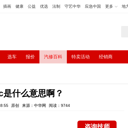
插画
健康
公益
优选
法制
守艺中华
应急中国
更多
地
选车
报价
汽修百科
特卖活动
经销商
c是什么意思啊？
8:55
原创
来源：中华网
阅读：9744
咨询技师