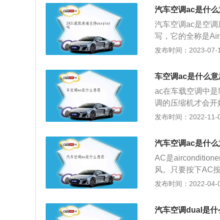
员的疲劳强度，从
汽车空调ac是什
装置。
汽车空调ac是空
写，它的全称是Ai
的不同运转方式来
发布时间：2023-07-17
汽车上，由于车载
完成的，因此ac
车空调ac是什么意
于工作状态，必然
ac在车载空调中
掉，以免造成费油
调的压缩机才会开
调压缩机的电磁离
发布时间：2022-11-04
空调进到制冷状态。a
节，在车上能够理
汽车空调ac是什么
发动机的负荷会相
AC是aircond
控制开关，灯亮了
风。只要按下AC
季司机开启空调，
工作，调节机构工
发布时间：2022-04-03
温度较低时，司机
接下来车载电脑会
样不仅仅是起不到
个时候汽车空调的
机形成的热量，而
汽车空调dual是
风扇开关，这时候