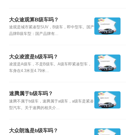
大众途观算B级车吗？
途观是城市紧凑型SUV，B级车，即中型车。国产
品牌B级车型：国产品牌有...
大众凌渡是b级车吗？
凌渡是A级车，不是B级车。A级车即紧凑型车，
车身在4.3米至4.79米...
速腾属于b级车吗？
速腾不属于b级车，速腾属于a级车，a级车是紧凑
型汽车。关于速腾的相关介...
大众朗逸是b级车吗？