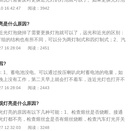
业人士进行检查和维修了，防止影响车辆的正常使用。汽车大
 16:42:47
阅读：3942
安全系统，当其损坏时一定要及时对其进行维修，否则在夜间
生安全隐患。截止到2019年10月，市面上汽车的大灯一般分为
亮是什么原因?
LED大灯，其制造成本和照明效果依次递增。很多车主在提了
近光灯泡烧掉了需要更换灯泡就可以了，远光和近光的区别：
的卤素灯升级为LED大灯，但是需要注意的是，改装大灯必须
灯组的结构也有所不同，可以分为两灯制式和四灯制式；2、汽
则在年检时会引起不必要的麻烦。改装led大灯所需要注意的事
和近光灯，远光和近光灯的作用都是用来照亮车辆前方道路。
 16:28:04
阅读：2451
大灯要到专业的改装店进行，并且还要到车管所备案。2、改装le
的近，一个照射的比较远。通常情况下，近光灯的照射距离约
安装上透镜，行车时更加安全。3、改装led大灯时最好改装原厂
、根据灯丝的距离来调整光线的强弱。远光灯在其焦点上，发出的光
装过程中比较方便。
因?
较为集中，亮度较大，可以照到很远很高的物体；4、近光灯
：1、蓄电池没电。可以通过按压喇叭此时蓄电池的电量，如
倍到2倍焦点间，发出的光呈现发散状态出来，可以照到近处较
晚上没有工作，第二天早上就会打不着车，连近光灯也打开不
5、近光灯就是为了近距离照明，设计要求就是照射范围大16
。一般的灯泡也有一定的使用寿命，当接近报废时灯光光照强
 16:28:04
阅读：2443
，聚光度也无法调节。
热严重直至烧断灯丝。另外还有个一些原因比如车辆涉水后大
发热的灯泡遇到水滴后温度剧降就会出现破裂损坏的情况，导
观灯亮是什么原因?
丝烧断，一般的近光灯保险丝在发动机舱保险丝盒或者仪表板
光灯亮的原因有以下几种可能：1、检查熔丝是否烧断。接通
以找到，保险说明在保险丝盒盖后面，使用专用的夹子取出检
光灯都不亮，检查熔丝盒是否有熔丝烧断，检查汽车灯光开关
灯控制电路有故障。有可能是车灯控制开关有问题，这种情况
无故降；2、若搭—接时，远光亮、近光不亮，则故障在变光
 12:32:03
阅读：3248
，测出车灯开关控制逻辑是否存在异常。