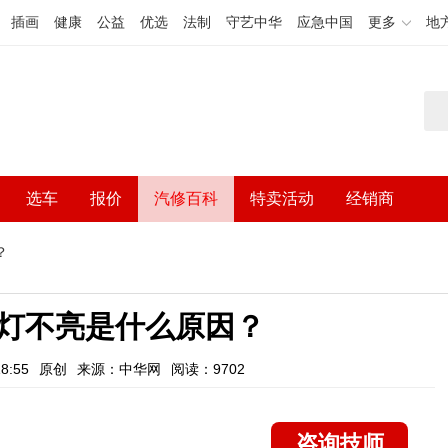
插画
健康
公益
优选
法制
守艺中华
应急中国
更多
地
选车
报价
汽修百科
特卖活动
经销商
？
灯不亮是什么原因？
8:55
原创
来源：中华网
阅读：9702
咨询技师