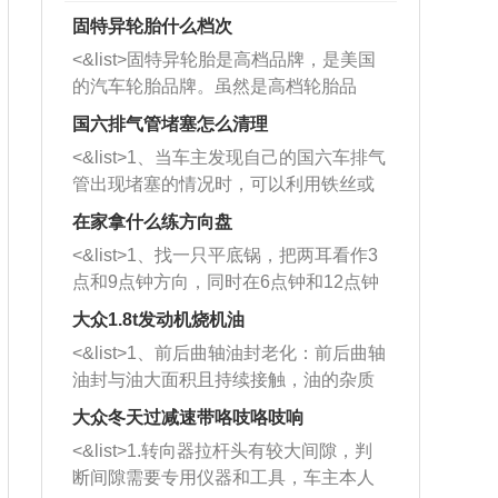
固特异轮胎什么档次
<&list>固特异轮胎是高档品牌，是美国
的汽车轮胎品牌。虽然是高档轮胎品
牌，但是中高低端的轮胎都有生产，这
国六排气管堵塞怎么清理
也是为了更好的开拓市场。
<&list>1、当车主发现自己的国六车排气
管出现堵塞的情况时，可以利用铁丝或
者是细棍，直接将杂物给取出来，如果
在家拿什么练方向盘
堵塞情况比较严重，也可以采取应急措
<&list>1、找一只平底锅，把两耳看作3
施。 <&list>2、直接利用木棍将所有的
点和9点钟方向，同时在6点钟和12点钟
杂物推到排气管里面的位置处，然后将
方向做一个标记。 <&list>2、双手握住
三元催化器拆解开，就可以将堵塞的东
大众1.8t发动机烧机油
平底锅两耳，然后往左打半圈、一圈、
西取出来。但如果是因为积碳过多引起
<&list>1、前后曲轴油封老化：前后曲轴
一圈半的练习，往右同样也要打相同的
的堵塞，就需要将三元催化器泡在草酸
油封与油大面积且持续接触，油的杂质
圈数。 <&list>3、最后强调要反复练
中进行清洗。 <&list>3、也可以利用清
和发动机内持续温度变化使其密封效果
习，这样就可以形成肌肉记忆，在真实
大众冬天过减速带咯吱咯吱响
洗剂对堵塞的情况得到解决，将清洗剂
逐渐减弱，导致渗油或漏油。<&list>2、
驾驶车辆时，不需要记忆也能打好方
放在燃油箱中，与燃油混合后，车辆启
<&list>1.转向器拉杆头有较大间隙，判
活塞间隙过大：积碳会使活塞环与缸体
向。
动时，就可以和汽油一起进入到燃烧
断间隙需要专用仪器和工具，车主本人
的间隙扩大，导致机油流入燃烧室中，