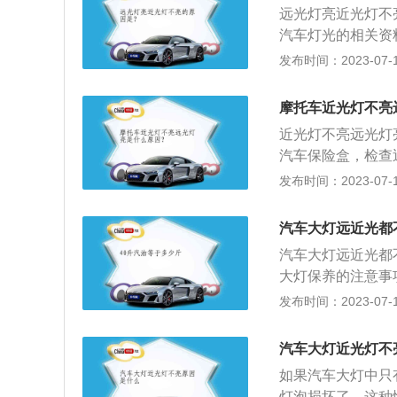
远光灯亮近光灯不
汽车灯光的相关资
的各种交通灯，分照
发布时间：2023-07-17
开始装用聚光灯式乙
低程度必须配备的
摩托车近光灯不亮
色度和基本环境试
近光灯不亮远光灯
照灯将继续发展，
汽车保险盒，检查
装位置的制动灯以
能是灯丝烧断坏，
发布时间：2023-07-17
亮，则可能是近光
作用：汽车大灯的
汽车大灯远近光都
夜间行车安全，就
汽车大灯远近光都
大灯损坏后的处理
大灯保养的注意事
全隐患，需要及时
于此注意对前照灯
发布时间：2023-07-17
用优质产品，这样
照灯的反射镜变黑
硬度较差，清洁时
汽车大灯近光灯不
坏反射镜镀层。清
如果汽车大灯中只
进行擦洗。
灯泡损坏了，这种