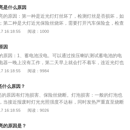
车时极易造成安全隐患。很多车主带来新车后基本都会将原来
集中的状态，因此可以照射到很远很高的地方。由于远光灯对
亮是什么原因
ED大灯，但需要注意的是，改装后的大灯必须向车管所备案，
员视野的影响巨大，所以只有在周围没有其他交通参与者且没
亮的原因：第一种是近光灯灯丝坏了，检测灯丝是否损坏，如
成麻烦。汽车灯泡和使用的介绍：1、灯泡分为大灯、中灯、
远光灯。汽车灯行驶时的指示灯和照明灯是重要的，特别是晚
；第二种是大灯近光保险丝烧坏，需要打开汽车保险盒，检查
指前大灯、目前主要有石英灯、氙气灯；中灯一般是指刹车
气，能见度很低的情况下，灯的亮与不亮，直接关乎行车安
好。如果烧坏了，换一个新的；第三种是开关或继电器因老化
 16:18:55
阅读：1000
灯一般是指那些室内灯、仪表灯、指示灯、示宽灯等。当然，
灯泡状小黄灯时，或者发现有灯具不亮，应尽快将灯具故障修
换新开关或继电器。近光灯不亮远光灯亮的解决方法：1.汽车
称近光灯是小灯，远光灯为大灯；2、车的近光和远光灯是同
具损坏导致的交通事故。
是分开的，如果远光灯亮，而近光灯不亮，那可能是近光灯的
丝同由二个（高低）开关控制，如果远光灯亮，近光灯不亮，
原因
的解决办法就是更换新的灯泡。2.近光灯的保险丝烧断，可以
烧断了，可拆卸出来可以看到的，换一个高低灯泡就行了；但
的原因：1、蓄电池没电。可以通过按压喇叭测试蓄电池的电
。3.要是两个近光灯都不亮，并且在检查后灯丝也没有烧断，
不亮，灯丝没有烧，就要查开关有没有电，如果没有问题的话
电器一晚上没有工作，第二天早上就会打不着车，连近光灯也
是继电器出现故障，这时如果自己解决不了就要需要到维修店
正常；3、杆头上旋转一下是开启小灯，两下就是开启大灯
电池充电。2、灯泡损害。一般的灯泡也有一定的使用寿命，
 16:18:55
阅读：9984
。汽车大灯里的好与坏事关行车安全，是夜间安全行车的重要
和下按，处于中间位置时，上挑时松手拨杆自动恢复中间位
光照强度不达标，同时发热严重直至烧断灯丝。另外还有个一
间行车安全性，需要增强大灯的照明效果。如果汽车大灯坏了
到远光，下按可以听到咔嗒声音，松手也不会恢复原位。
水后大灯总成容易进水，发热的灯泡遇到水滴后温度剧降就会
车存在很大的安全隐患，需要及时维修。建议在专业维修店或
亮什么原因？
况，导致不亮。需要更换老旧或者坏掉的灯泡。3、保险丝烧
质量的产品代替灯泡更安全。汽车灯行驶时的指示灯和照明灯是
不亮的原因有灯泡损害、保险丝烧断。灯泡损害：一般的灯泡也
保险丝在发动机舱保险丝盒或者仪表板左侧的保险丝盒可以找
上或多雾或阴暗天气，能见度很低的情况下，灯的亮与不亮，
，当接近报废时灯光光照强度不达标，同时发热严重直至烧断
险丝盒盖后面，使用专用的夹子取出检查即可；然后找专业师
。当仪表盘亮起灯泡状小黄灯时，或者发现有灯具不亮，应尽
一些原因比如车辆涉水后大灯总成容易进水，发热的灯泡遇到
 16:18:55
阅读：9026
险丝。4、近光灯控制电路有故障。有可能是车灯控制开关有
正常，避免因灯具损坏导致的交通事故。
会出现破裂损坏的情况，导致不亮。保险丝烧断：一般的近光
以到店进行检修，测出车灯开关控制逻辑是否存在异常。
舱保险丝盒或者仪表板左侧的保险丝盒可以找到，保险说明在
亮的原因是？
使用专用的夹子取出检查即可。