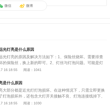
微信
微博
远光灯亮是什么原因
远光灯亮的原因及解决方法如下：1、保险丝烧坏。需要排查
坏的保险丝，换上新的即可。2、灯丝与灯泡问题。可能是灯
灯座之间接触不良、变光开关近光接触点接触不良、变光开关
 16:18:55
阅读：1041
有问题，这种情况根据具体情况排查，有的是换一个灯泡就要
换大灯总成，应送到维修店进行检修。3、如果两个近光灯都
亮是什么原因
没有烧断，这种情况可能是开关或继电器出现故障，需要逐一
亮大部分都是近光灯灯泡损坏。在这种情况下，只需立即更换
到维修铺进行修理。安全驾驶对于灯光的认识同样至关重要，
了灯泡损坏外，还包含大灯开关接触不良、灯泡连接线掉下、
认识：近光灯：近光灯是满足车辆在照明条件较为良好的路面
故障问题等，如果更换后灯泡不亮，就得请专业人士检测维
 16:18:55
阅读：1030
明。近光灯可以说是汽车灯光照明中最常用的一种。远光灯：
的正常使用。大灯系统是车辆的安全系统。损坏时必须立即修
在照明条件极差的路面行驶时进行完全照明。远光灯发出的光