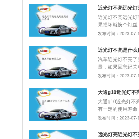
复，否则在夜间行
线呈现为亮度大且
近光灯不亮远光灯
的卤素灯升级为L
行人以及来车驾驶
近光灯不亮远光灯
否则会在年审时造
有光线时方可使用
果损坏就换个灯丝
小灯，大灯一般是
上或多雾或阴暗天
近光保险丝是否完
发布时间：2023-07-17
灯、转向灯等；小
全。当仪表盘亮起
不能使用，需要更
也有不少行业人士
复正常，避免因灯
远近光灯的灯泡都
一灯泡的，二组灯
近光灯不亮是什么
灯丝烧断了，最好
就可能近光灯灯丝
汽车近光灯不亮了
去专业修理厂修理
如果两个近光灯都
量，如果因忘记关
就可能是开关或者
再查看保险丝是否
打开不了；及时给
发布时间：2023-07-17
进行逐一排查修理
了。拨杆可以上挑
当接近报废时灯光
保障。为了增强夜
置。下按就是转换
些原因比如车辆涉
就不亮了，晚上开
大通g10近光灯不
出现破裂损坏的情
4s店操作。用高
大通g10近光灯
断，一般的近光灯
重要的，特别是晚
有一定的使用寿命
到，保险说明在保
直接关乎行车安全
灯丝。另外还有个
发布时间：2023-07-17
傅维修或者更换保
快将灯具故障修复
水滴后温度剧降就
问题，这种情况可
灯保险丝在发动机
远光灯亮近光灯不
保险丝盒盖后面，