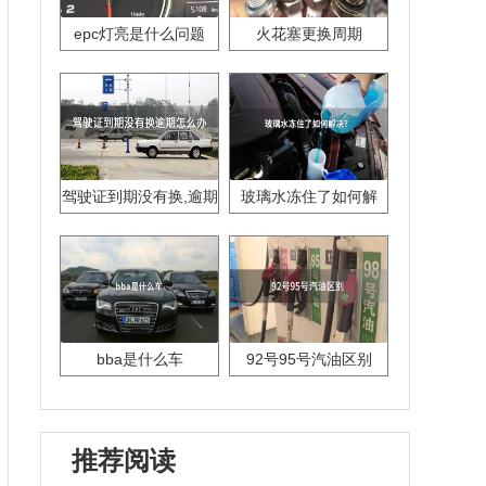
epc灯亮是什么问题
火花塞更换周期
驾驶证到期没有换,逾期
玻璃水冻住了如何解
怎么办??
决？
bba是什么车
92号95号汽油区别
推荐阅读