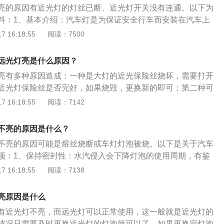
亮的原因有近光灯的灯丝已断、近光灯开关没有连通。以下为
料：1、基本介绍：汽车灯是为保证安全行车而安装在汽车上
明灯和信号灯两类，1905-1912年，为解决前方道路照明，
 16:18:55
阅读：7500
炔前照灯，并配备1只煤油灯为后牌照灯。1945-1947年，最
各种外部灯具已最后定型。合格的汽车灯应符合相应的光度、
远光灯亮是什么原因？
验规范；2、发展趋势：外形与流线型车身造型一致的异形前
亮有多种原因造成：一种是大灯的近光保险丝烧坏，需要打开
功率气体放电灯可能成为新一代的前照灯光源；研究完善高安
近光灯保险丝是否完好，如果烧毁，更换新的即可；第二种可
及高对比度的组合后灯。
大部分汽车的远近光灯泡是分开，远光灯亮，有一个近光灯不
 16:18:55
阅读：7142
灯丝烧断，更换新的灯泡即可。更多介绍如下：1、汽车大灯
好坏关乎行车安全，它是夜间安全行驶的重要保障。为了提高
不亮的原因是什么？
需要提高大灯照明效果，所谓多一份光亮就多一份平安。2、
不亮的原因可能是熔丝烧断或车灯灯泡被烧。以下是关于汽车
方法：一旦汽车大灯出现故障，不亮，夜间行驶存在很大的安
项：1、保持密封性：水汽侵入会下降灯泡的使用周期，有鉴
检修。建议到专业的维修店或4s店进行操作，更换灯泡需要使
的密封性进行检测。2、保持清洁：清洁反射镜，半封闭式前
 16:18:55
阅读：7138
更有保障。
，光度减小时，应予更换，假如反射镜是镀银、镀铝，因为其
，只能用清洁的棉花蘸热水进行清洗，绝不可以擦拭，以免损
亮原因是什么
洁灯泡，卤素灯泡上有尘污时，可用浸有乙醇(90%)的脱脂棉
有近光灯不亮，而远光灯可以正常使用，这一般就是近光灯的
情况只需要及时更换近光灯的灯泡就可以了。如果更换完灯泡