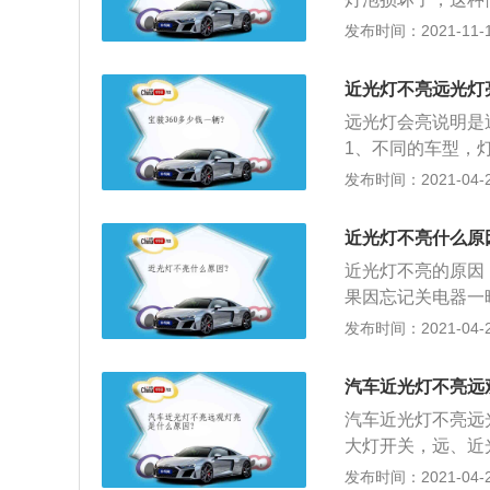
还不亮，就得请专
发布时间：2021-11-10
灯系统属于汽车的
行车时就很容易产
近光灯不亮远光灯
卤素灯、氙气灯和
远光灯会亮说明是
新车后都会将原来
1、不同的车型，
到车管所备案，否
车大灯包括远光灯
发布时间：2021-04-27
项：1、改装led
区别是，一个照射
d大灯时最好同时
30-40米；3
高配的大灯，在安
近光灯不亮什么原
会平行射出，光线
近光灯不亮的原因
在其焦点以外，1
果因忘记关电器一
大范围内的物体；
了；2、灯泡损害
发布时间：2021-04-27
0°，照射距离短
度不达标，同时发
灯总成容易进水，
汽车近光灯不亮远
致不亮；3、保险
汽车近光灯不亮远
左侧的保险丝盒可
大灯开关，远、近
查即可；4、近光
到变光开关之间有
发布时间：2021-04-27
可以到店进行检修