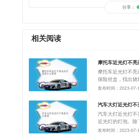
分享：
相关阅读
摩托车近光灯不亮
摩托车近光灯不亮
保险丝盒，找出烧
丝烧断、大灯泡与
发布时间：2023-07-17
到灯座之间的灯丝
可以了，而有的要
汽车大灯近光灯不
不亮，而且灯丝也
汽车大灯近光灯不
排查，建议立即送
近光灯的灯泡。除
以下是常用灯光的
开车电脑调节系统
发布时间：2023-07-17
行驶时进行补充照
修，以免影响汽车
远光灯是满足车辆