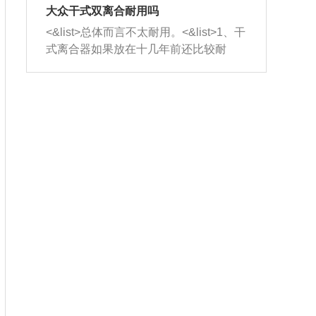
室，最后形成废气排出，就可以让三元
无法制作，需要将车辆送到修理厂或4s
造成烧机油。<&list>3、机油粘度。使用
大众干式双离合耐用吗
催化器得到清洗，排气管堵塞的情况就
店；<&list>2.车辆半轴套管防尘罩破
机油粘度过小的话，同样会有烧机油现
<&list>总体而言不太耐用。<&list>1、干
能够得到解决。
裂，破裂后会出现漏油现象，使半轴磨
象，机油粘度过小具有很好的流动性，
式离合器如果放在十几年前还比较耐
损严重，磨损的半轴容易损坏，产生异
容易窜入到气缸内，参与燃烧。<&list>
用，但是由于现在的汽车发动机动力输
响；<&list>3.稳定器的转向胶套和球头
4、机油量。机油量过多，机油压力过
出越来越高，使得干式离合器散热不足
老化，一般是使用时间过长造成的。解
大，会将部分机油压入气缸内，也会出
的缺陷也逐渐暴露出来。<&list>2、由于
决方法是更换新的质量好的转向橡胶套
现烧机油。<&list>5、机油滤清器堵塞：
干式双离合的工作环境暴露在空气中，
和球头。
会导致进气不畅，使进气压力下降，形
而离合器的散热也是通离合器罩上面的
成负压，使机油在负压的情况下吸入燃
几个小孔来进行散热。但是在行驶过程
烧室引起烧机油。<&list>6、正时齿轮或
中变速箱需要换挡，就不得不使得离合
链条磨损：正时齿轮或链条的磨损会引
器频繁工作。<&list>3、长时间的低速行
起气阀和曲轴的正时不同步。由于轮齿
驶以及过于频繁的启停，导致离合器的
或链条磨损产生的过量侧隙，使得发动
温度不断升高，而低速行驶时空气流动
机的调节无法实现：前一圈的正时和下
效率不高，无法将离合器中的热量有效
一圈可能就不一样。当气阀和活塞的运
的带走，导致离合器内部的温度不断升
动不同步时，会造成过大的机油消耗。
高，加速离合器的磨损。
解决方法：更换正时齿轮或链条。<&list
>7、内垫圈、进风口破裂：新的发动机
设计中，经常采用各种由金属和其他材