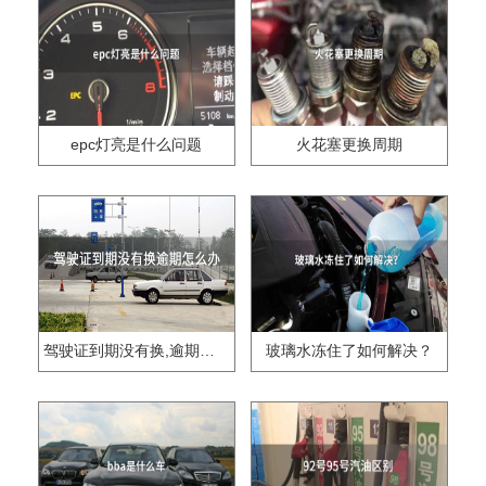
epc灯亮是什么问题
火花塞更换周期
驾驶证到期没有换,逾期怎么办??
玻璃水冻住了如何解决？