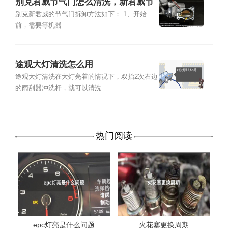
别克君威节气门怎么清洗，新君威节
气门清洗方法
别克新君威的节气门拆卸方法如下： 1、开始
前，需要等机器...
途观大灯清洗怎么用
途观大灯清洗在大灯亮着的情况下，双抬2次右边
的雨刮器冲洗杆，就可以清洗...
热门阅读
epc灯亮是什么问题
火花塞更换周期