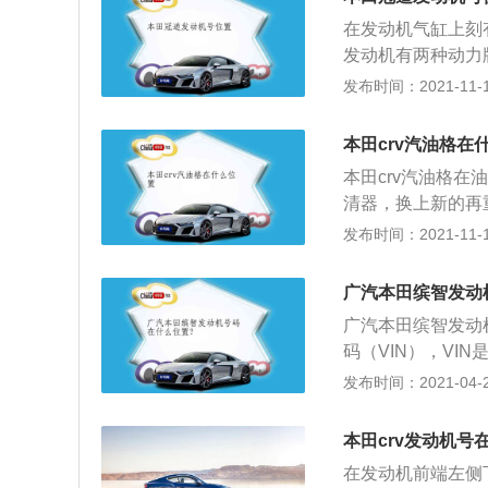
规格和大小，发动
在发动机气缸上刻有
每台发动机只能使
发动机有两种动力版
amsTechnol
发布时间：2021-11-10
味着该引擎能够在低
C3、K203C和本
本田crv汽油格在
在同一种车型上堪
本田crv汽油格
是自然吸气引擎，最
清器，换上新的再
增压系列直到2013
气滤清器、汽油滤
发布时间：2021-11-10
滤清器在汽车配件
的，也是相当重要
广汽本田缤智发动
清器内置，是目前
广汽本田缤智发动
是安装在油箱内，
码（VIN），VIN是英
烦些。更换燃油滤
因为ASE标准规定
发布时间：2021-04-25
保安全。
码，对于我们正确
3、车辆识别代码
本田crv发动机号
车辆的生产厂家、
在发动机前端左侧
息。新的行驶证在“