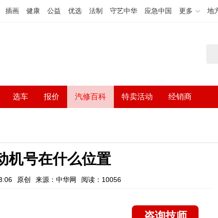
插画
健康
公益
优选
法制
守艺中华
应急中国
更多
地
选车
报价
汽修百科
特卖活动
经销商
发动机号在什么位置
:06
原创
来源：中华网
阅读：10056
咨询技师