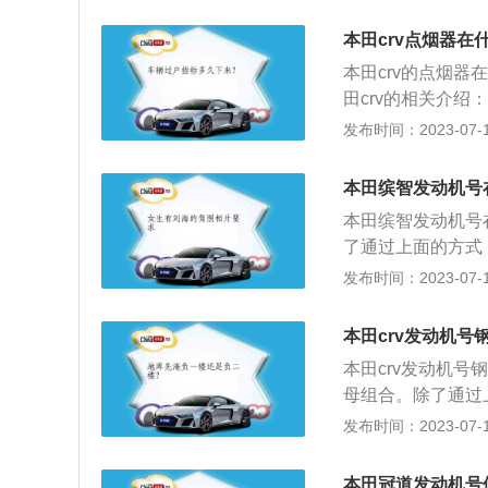
数第二行；机动车
车辆购置税完税证
本田crv点烟器在
号。发动机型号指
本田crv的点烟器
样的。而发动机号
田crv的相关介绍
并且每台发动机的
一款为四驱版汽车
发布时间：2023-07-17
2、动力方面：本田c
为114kw，最大扭
本田缤智发动机号
n.m。3、VTE
本田缤智发动机号
升程电子控制系统
了通过上面的方式
门的开启时间和提
发动机号码，一般
发布时间：2023-07-17
减少污染。
票上会载明发动机
动机号不等于发动
本田crv发动机号
小，发动机型号可
本田crv发动机
机只能使用一个发
母组合。除了通过
驶证上印有发动机
发布时间：2023-07-17
号；购车发票上会
要注意，发动机号
本田冠道发动机号