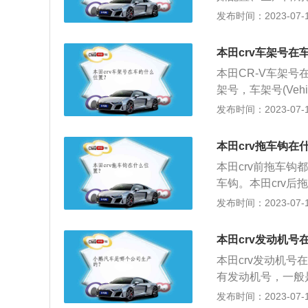
比较的陈旧，二维
发布时间：2023-07-17
因；扫描的时候不
过专业设备扫描该
本田crv车架号在
时，也加大了打击
本田CR-V车架
性。号牌标注唯一
架号，车架号(Vehic
和打击假牌假证的
厂为了识别而给一辆
发布时间：2023-07-17
由17位字母、数
代码经过排列组合
本田crv拖车钩在
车辆的唯一识别性
本田crv前拖车
纹，如果车架号的
车钩。本田crv
的受损模样，直接
要拧在车辆的后侧
发布时间：2023-07-17
坏，然后，车管科
有个拖车钩，有盖
所以后中置拖钩取
本田crv发动机号
拖钩。3、随着道
本田crv发动机
个简易拖钩已经完
有发动机号，一般
机号还可以通过以
发布时间：2023-07-17