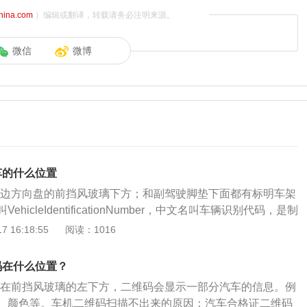
china.com
）编辑或翻译，转载请务必注明来源。
微信
微博
车的什么位置
在左边方向盘的前挡风玻璃下方；和副驾驶脚垫下面都有标明车架
hicleIdentificationNumber，中文名叫车辆识别代码，是制
一辆车指定的一组字码。vin码是由17位字母、数字组成的编
 16:18:55
阅读：1016
别代码、车架号或17位号。车辆识别代码经过排列组合，可以使
0年之内不会发生重号现象，具有对车辆的唯一识别性，因此可
码在什么位置？
维码在前挡风玻璃的左下方，二维码会显示一部分汽车的信息。例
、颜色等。车机二维码扫描不出来的原因：汽车合格证二维码