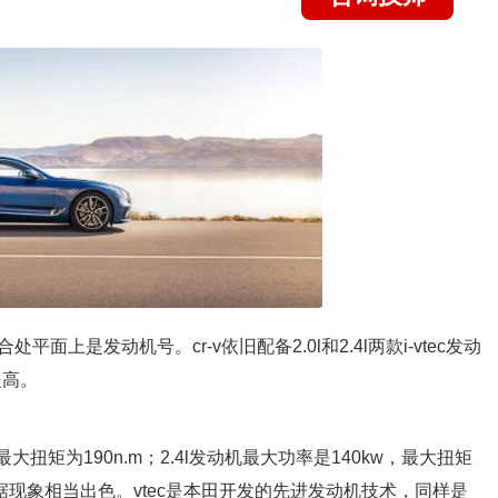
上是发动机号。cr-v依旧配备2.0l和2.4l两款i-vtec发动
提高。
v最大扭矩为190n.m；2.4l发动机最大功率是140kw，最大扭矩
数据现象相当出色。vtec是本田开发的先进发动机技术，同样是