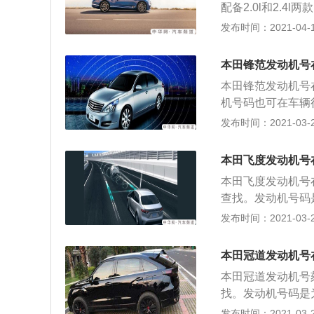
配备2.0l和2.4
高。 其中，2.0l发
发布时间：2021-04-15
机最大功率是140
数据现象相当出色
本田锋范发动机号
与此同时调节气门
本田锋范发动机号
ariablevalvetim
机号码也可在车辆
是可变气门配气正
的标记，是车辆年
发布时间：2021-03-29
所不相同的是凸轮
就是车辆识别代码（vin
门驱动凸轮，并可
码）的缩写； 2、
发动机可以按照驾
本田飞度发动机号
码。正确解读vi
量和排气量，那么
本田飞度发动机号
十分重要的； 3
车auto.china.c
查找。发动机号码
确定，包含了车辆
查看的。 以下是发
发布时间：2021-03-29
地点等信息。新的行
vin是英文vehicl
规定：vin码由1
本田冠道发动机号
确地识别车型，以
本田冠道发动机号
就是汽车的身份证
找。发动机号码是
年代、车型、身型
看的。 以下是发动
发布时间：2021-03-28