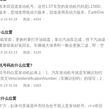
机型号可以是一样的。而发动机号指的是发动机的生产编号，
本田冠道发动机号。这些1.5T车型的发动机代码是L15BD。
用一个发动机号并且每台发动机的编号都是不一样的。
本，思域使用低动力版本，冠道使用高动力版本。EarthDre
ogy标签上带有VTEC字样的L15BD是“地球梦想家”的成员之一，这意
 16:43:18
阅读：4404
油耗的情况下输出更大的能量。此外，2.0T冠道的代号K20
田著名的TYPER红头K20C1是同一款发动机，所以2.0T发动机
什么位置
称王者。这款2.0T采用了黑色的阀盖，早期的地梦系列引擎都
在油箱里面，更换时要打开油箱盖，拿出汽油泵总成，拆下汽油滤
典型的就是1.5L飞度和9代雅阁的2.4L地球梦。地球梦的涡轮
重新组装好装回去。车辆做大保养时一般会更换三滤，即：空
年才上市，主要是冠道1.5T和2.0T，以及新凌派和思域1.0T。
清器、机油滤清器，汽油格，又名汽油滤清器或燃油滤清器。
 16:43:13
阅读：4320
中属易损件，是要经常更换的，其中汽油格是用来过滤汽油
的一部分。汽油格：可据材料不同分为铁质和塑料的。汽油滤
机号码在什么位置?
最环保最科学最安全最节油的一种发展方向。内置式的汽油格
机号码位置发动机缸体上：1、汽车发动机号就是车辆识别代
和汽油泵组装在一起组成汽油泵总成。当然更换起来相对就麻
文VehicleIdentificationNumber（车辆识别码）的缩写；2、
清器或者对燃油系统进行养护时，要严禁吸烟和使用明火，确
：VIN码由17位字符组成，所以俗称十七位码。正确解读VIN
 23:31:04
阅读：1683
地识别车型，以致进行正确地诊断和维修都是十分重要的；
就是汽车的身份证号，它根据国家车辆管理标准确定，包含了
在什么位置
年代、车型、车身型式及代码、发动机代码及组装地点等信
下方，缸体与变速器外壳结合处平面上是发动机号。cr-v依旧
车架号”一栏一般都打印VIN码。