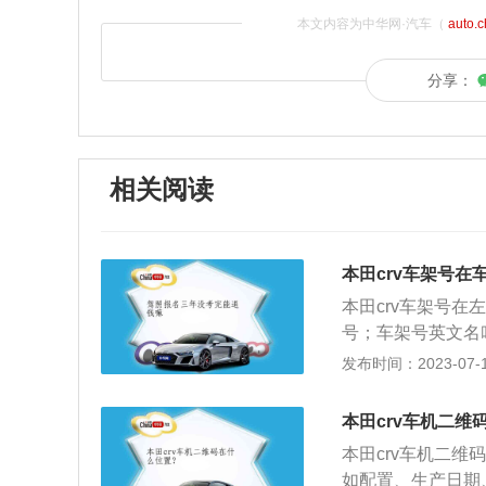
本文内容为中华网·汽车（
auto.
分享：
相关阅读
本田crv车架号在
本田crv车架号
号；车架号英文名叫Ve
造厂为了识别而给
发布时间：2023-07-17
码，又称17位识
同一车型的车在3
本田crv车机二维
称为汽车身份证。
本田crv车机二
如配置、生产日期