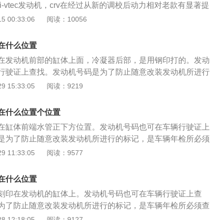
l两款i-vtec发动机，crv在经过从新的调校后动力相对老款有显著提
动机最大功率是114kw，本田crv最大扭矩为190n.m；2.4l发动
 00:33:06
阅读：10056
kw，最大扭矩为222n.m。与老款相对最大功率提高了15kw，
。vtec是本田开发的先进发动机技术，同样是世界上第一个能
在什么位置
开闭时间及升程两种不相同状况的气门调节系统。vtec即英文v
在发动机前部的缸体上面，冷凝器后部，是用钢印打的。发动
ingandvalveliftelectroniccontrolsystem的英文缩写，其中文意思
行驶证上查找。发动机号码是为了防止随意改装发动机所进行
时和气门升程电子调节系统。与普通发动机相对，vtec发动机
检所必须查看的。 以下是发动机号的简介： 1、汽车发动机号
 15:33:05
阅读：9219
与摇臂的数目及调节方法，它有中低速和高速两组不相同的气
），vin是英文vehicleidentificationnumber（车辆识别
通过电子调节系统的调节实行自动转换。通过vtec系统装置，
因为ase标准规定：vin码由17位字符组成，所以俗称十七位
驶工况自动改变气门的打开启用时间和提高程度，即改变进气
在什么位置个位置
n码，对于我们正确地识别车型，以致进行正确地诊断和维修都是
就会到了增大功率、下降耗油及降低污染的目的。（中华网汽
在缸体前端水管正下方位置。发动机号码也可在车辆行驶证上
、车辆识别代码就是汽车的身份证号，它根据国家车辆管理标准
om原创）
是为了防止随意改装发动机所进行的标记，是车辆年检所必须
的生产厂家、年代、车型、身型式及代码、发动机代码及组装
动机号的简介： 1、汽车发动机号就是车辆识别代码（vin），
 11:33:05
阅读：9577
驶证在“车架号”栏一般都打印vin码。
eidentificationnumber（车辆识别码）的缩写； 2、因为ase标准
7位字符组成，所以俗称十七位码。正确解读vin码，对于我们正
在什么位置
致进行正确地诊断和维修都是十分重要的； 3、车辆识别代码
刻印在发动机的缸体上。发动机号码也可在车辆行驶证上查
号，它根据国家车辆管理标准确定，包含了车辆的生产厂家、
为了防止随意改装发动机所进行的标记，是车辆年检所必须查
式及代码、发动机代码及组装地点等信息。新的行驶证在“车架
机号的简介： 1、汽车发动机号就是车辆识别代码（vin），vi
 12:18:05
阅读：9127