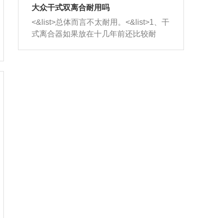
室，最后形成废气排出，就可以让三元
无法制作，需要将车辆送到修理厂或4s
造成烧机油。<&list>3、机油粘度。使用
大众干式双离合耐用吗
催化器得到清洗，排气管堵塞的情况就
店；<&list>2.车辆半轴套管防尘罩破
机油粘度过小的话，同样会有烧机油现
<&list>总体而言不太耐用。<&list>1、干
能够得到解决。
裂，破裂后会出现漏油现象，使半轴磨
象，机油粘度过小具有很好的流动性，
式离合器如果放在十几年前还比较耐
损严重，磨损的半轴容易损坏，产生异
容易窜入到气缸内，参与燃烧。<&list>
用，但是由于现在的汽车发动机动力输
响；<&list>3.稳定器的转向胶套和球头
4、机油量。机油量过多，机油压力过
出越来越高，使得干式离合器散热不足
老化，一般是使用时间过长造成的。解
大，会将部分机油压入气缸内，也会出
的缺陷也逐渐暴露出来。<&list>2、由于
决方法是更换新的质量好的转向橡胶套
现烧机油。<&list>5、机油滤清器堵塞：
干式双离合的工作环境暴露在空气中，
和球头。
会导致进气不畅，使进气压力下降，形
而离合器的散热也是通离合器罩上面的
成负压，使机油在负压的情况下吸入燃
几个小孔来进行散热。但是在行驶过程
烧室引起烧机油。<&list>6、正时齿轮或
中变速箱需要换挡，就不得不使得离合
链条磨损：正时齿轮或链条的磨损会引
器频繁工作。<&list>3、长时间的低速行
起气阀和曲轴的正时不同步。由于轮齿
驶以及过于频繁的启停，导致离合器的
或链条磨损产生的过量侧隙，使得发动
温度不断升高，而低速行驶时空气流动
机的调节无法实现：前一圈的正时和下
效率不高，无法将离合器中的热量有效
一圈可能就不一样。当气阀和活塞的运
的带走，导致离合器内部的温度不断升
动不同步时，会造成过大的机油消耗。
高，加速离合器的磨损。
解决方法：更换正时齿轮或链条。<&list
>7、内垫圈、进风口破裂：新的发动机
设计中，经常采用各种由金属和其他材