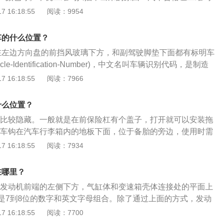
码受损；汽车合格证二维码出现断痕，划痕，折叠过度等原
 16:18:55
阅读：9954
是使用的专用扫描枪或者扫描枪有问题。车机二维码作用：通
二维码，可以查询到车辆的档案，保证了车牌的唯一性的同
车的什么位置？
假牌的力度。新号牌上标注的二维码等序列标识，具有唯一
号在左边方向盘的前挡风玻璃下方，和副驾驶脚垫下面都有标明车
的生产序列标识，实现号牌唯一性和可溯源性，有力提升查处
le-Identification-Number)，中文名叫车辆识别代码，是制造
信息化、精准化能力。
车指定的一组字码。更多相关资料如下：1.VIN码：VIN码是
 16:18:55
阅读：7966
字组成的编码，又称17位识别代码、车架号或17位号。车辆识别
，可以使同一车型的车在30年之内不会发生重号现象，具有对
什么位置？
，因此可称为"汽车身份证"。2.车架号：车架号犹如人的指
钩都比较隐藏。一般就是在前保险杠有个盖子，打开就可以安装拖
钢板损坏，千万不可自行切割带车架号的钢板。必须保存车辆
后拖车钩在汽车行李箱内的地板下面，位于备胎的旁边，使用时需
把车开到车管科进行认证，证明带车架号的钢板确实已经损
底部的螺丝扣上。车的前后拖车钩的位置如下：1、保险杠上
 16:18:55
阅读：7934
会根据实际情况来处理。
子盖上，打开盖子就可以使用。2、现在的卡车不允许拖挂，
消。但为了救援和被救援，在车架的前后端各装两个羊角状的
在哪里？
路的完善，救援次数减少，近来卡车多在车架的前后各只装一
号在发动机前端的左侧下方，气缸体和变速箱壳体连接处的平面上
全够用。
是7到8位的数字和英文字母组合。除了通过上面的方式，发动
下4种方式查看：车辆行驶证上印有发动机号码，一般位于倒
 16:18:55
阅读：7700