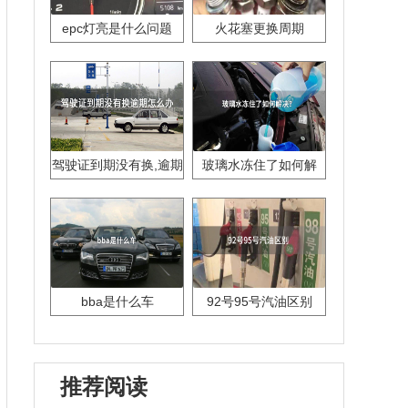
epc灯亮是什么问题
火花塞更换周期
驾驶证到期没有换,逾期
玻璃水冻住了如何解
怎么办??
决？
bba是什么车
92号95号汽油区别
推荐阅读