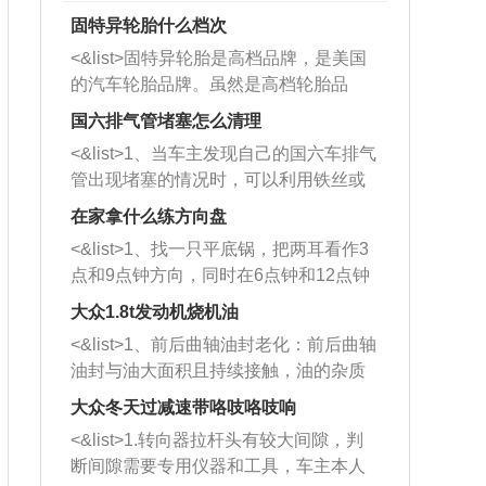
固特异轮胎什么档次
<&list>固特异轮胎是高档品牌，是美国
的汽车轮胎品牌。虽然是高档轮胎品
牌，但是中高低端的轮胎都有生产，这
国六排气管堵塞怎么清理
也是为了更好的开拓市场。
<&list>1、当车主发现自己的国六车排气
管出现堵塞的情况时，可以利用铁丝或
者是细棍，直接将杂物给取出来，如果
在家拿什么练方向盘
堵塞情况比较严重，也可以采取应急措
<&list>1、找一只平底锅，把两耳看作3
施。 <&list>2、直接利用木棍将所有的
点和9点钟方向，同时在6点钟和12点钟
杂物推到排气管里面的位置处，然后将
方向做一个标记。 <&list>2、双手握住
三元催化器拆解开，就可以将堵塞的东
大众1.8t发动机烧机油
平底锅两耳，然后往左打半圈、一圈、
西取出来。但如果是因为积碳过多引起
<&list>1、前后曲轴油封老化：前后曲轴
一圈半的练习，往右同样也要打相同的
的堵塞，就需要将三元催化器泡在草酸
油封与油大面积且持续接触，油的杂质
圈数。 <&list>3、最后强调要反复练
中进行清洗。 <&list>3、也可以利用清
和发动机内持续温度变化使其密封效果
习，这样就可以形成肌肉记忆，在真实
大众冬天过减速带咯吱咯吱响
洗剂对堵塞的情况得到解决，将清洗剂
逐渐减弱，导致渗油或漏油。<&list>2、
驾驶车辆时，不需要记忆也能打好方
放在燃油箱中，与燃油混合后，车辆启
<&list>1.转向器拉杆头有较大间隙，判
活塞间隙过大：积碳会使活塞环与缸体
向。
动时，就可以和汽油一起进入到燃烧
断间隙需要专用仪器和工具，车主本人
的间隙扩大，导致机油流入燃烧室中，