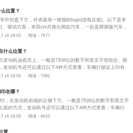
登记证书上会载明发动机号；购车发票上会载明发动机号码；
明上会载明发动机号。需要注意，发动机号不等于发动机型
什么位置？
的是发动机在所属厂商中的规格和大小，发动机型号可以是一
在车中控盘下方，外表面有一根烟的logo(或电压值)。以下是本
指的是发动机的生产编号，每台发动机只能使用一个发动机号
：1、驱动方面：本田crv共推出两款汽车，一款是两驱版汽车，
编号都是不一样的。
，四驱版的汽车使用的是前置四驱，四驱形式为适时四驱。
 16:18:55
阅读：7677
rv搭载2.0L和2.4L两款i-VTEC发动机，2.0L发动机最大功率
矩为190n.m；2.4L发动机最大功率为140kw，最大扭矩为222
在什么位置？
C技术：本田crv配备VTEC发动机技术，可变气门配气正时和气门
在发动机油底壳上。一般是7到8位的数字和英文字母组合。除
。通过VTEC系统装置，发动机可以根据行驶工况自动改变气
，发动机号还可以通过以下4种方式查看：车辆行驶证上印有
升程度，即改变进气量和排气量，从而增大功率、降低油耗及
位于倒数第二行；机动车登记证书上会载明发动机号；购车发
 16:18:55
阅读：7082
号码；车辆购置税完税证明上会载明发动机号。需要注意，发
机型号。发动机型号指的是发动机在所属厂商中的规格和大
钢印在哪？
以是一样的。而发动机号指的是发动机的生产编号，每台发动
号钢印，在发动机前端的左侧下方。一般是7到8位的数字和英文字
动机号并且每台发动机的编号都是不一样的。
上面的方式，发动机号还可以通过以下4种方式查看：车辆行
号码，一般位于倒数第二行；机动车登记证书上会载明发动机
 16:18:55
阅读：6623
载明发动机号码；车辆购置税完税证明上会载明发动机号。需
不等于发动机型号。发动机型号指的是发动机在所属厂商中的
位置