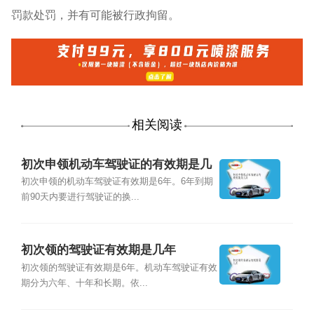
罚款处罚，并有可能被行政拘留。
相关阅读
初次申领机动车驾驶证的有效期是几
年
初次申领的机动车驾驶证有效期是6年。6年到期
前90天内要进行驾驶证的换...
初次领的驾驶证有效期是几年
初次领的驾驶证有效期是6年。机动车驾驶证有效
期分为六年、十年和长期。依...