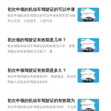
初次申领的机动车驾驶证的可以申请
什么？
初次申领机动车驾驶证的可以申请准驾车型为城
市公交车、大型货车、小型汽车...
初次领的驾驶证有效期是几年？
初次领取的机动车驾驶证的有效期为六年。查看
驾驶证的有效期的方法如下：看...
初次申领驾驶证有效期是多久？
初次申领驾驶证有效期是6年，根据规定：机动车
驾驶人在机动车驾驶证的6年...
初次申领的机动车驾驶证的有效期为
多少年？
初次申领的机动车驾驶证的有效期为6年，不论持