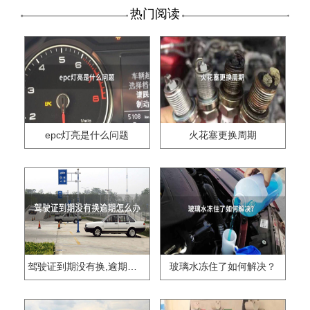
热门阅读
epc灯亮是什么问题
火花塞更换周期
驾驶证到期没有换,逾期怎么办??
玻璃水冻住了如何解决？