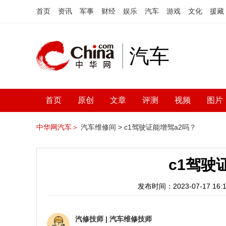
首页
资讯
军事
财经
娱乐
汽车
游戏
文化
援藏
汽车
首页
原创
文章
评测
视频
图片
中华网汽车＞
汽车维修间 >
c1驾驶证能增驾a2吗？
c1驾驶
发布时间：2023-07-17 16:1
汽修技师
|
汽车维修技师