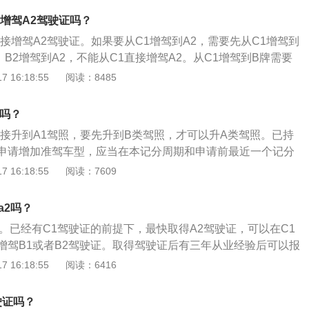
牵引车准驾车型资格二年以上，并在申请前最近连续五个记分
驾车型为牵引车，持有中国公安交警车管机关核发的有效A2驾照
增驾A2驾驶证吗？
2分记录；在暂住地可以申请增加的准驾车型为小型汽车、小型
挂、半挂汽车列车还可以驾驶B1，B2，C1，C2，C3，C
载货汽车、三轮汽车、普通三轮摩托车、普通二轮摩托车、轻
接增驾A2驾驶证。如果要从C1增驾到A2，需要先从C1增驾到
。不管是A1、A2驾驶证，只要扣1-11分的本记分周期结束后3
条：有下列情形之一的，不得申请大型客车、牵引车、中型客
1、B2增驾到A2，不能从C1直接增驾A2。从C1增驾到B牌需要
所接受3小时安全教育、一个记分周期内有记满12分的直接降到
车型：发生交通事故造成人员死亡，承担同等以上责任的；醉
增驾B2需要获得C1驾照超过一年，增驾B1驾照需要获得C1驾
 16:18:55
阅读：8485
事故造成人员死亡及同等以上责任也会被降级，最低降到C1、
；被吊销或者撤销机动车驾驶证未满十年的。根据中华人民共
牌增驾到A2至少需要年满22周岁，并且要满足取得B1驾照超过
不参加审验的注销其最高准驾车型驾驶资格，并通知机动车驾
39号《准驾车型及代号》规定：A1的准驾车型为大型客车，准
2驾照超过两年；另外，在申请前连续三个记分周期没有扣满12
理降级换证业务，如果不去依照相关规定处罚款。
1吗？
车，并准予驾驶A3、B1、B2、C1、C2、C3、C4、M的准
都要到相应的驾校进行科目一到科目四的学习和考试，A2驾照
直接升到A1驾照，要先升到B类驾照，才可以升A类驾照。已持
人民共和国公安部令第139号《准驾车型及代号》规定：A2准
申请，但可以通过办理外地居住证在驾校以及车管所都齐全的
申请增加准驾车型，应当在本记分周期和申请前最近一个记分
准驾的车辆为重型、中型全挂、半挂汽车列车，准予驾驶的其
。在增驾A2之前如果发生过酒后驾驶、造成人员死亡的交通事
录。如果是申请增加中型客车、牵引车、大型客车准驾车型的
 16:18:55
阅读：7609
C1、C2、C3、C4、M。
申请A2驾照。增驾以后使用的是一本驾照，并且共用12分。无
C1照六年以上，并且在申请前最近连续两个记分周期内没有满
章还是驾驶A2车型违章通通都在这12分里扣。一旦扣满12分
驾驶证申领和使用规定》第十五条规定如下：1、申请增加中
级别，比如取消A2降级为B1。通过逐级递减直到C1，最后是
a2吗？
已取得驾驶城市公交车、大型货车、小型汽车、小型自动挡汽
超过了60周岁，则会从A2直接降为C1。
2。已经有C1驾驶证的前提下，最快取得A2驾驶证，可以在C1
或者三轮汽车准驾车型资格三年以上，并在申请前最近连续三
增驾B1或者B2驾驶证。取得驾驶证后有三年从业经验后可以报
记满12分记录；2、申请增加牵引车准驾车型：已取得驾驶中
以通过C1证增驾A2需要至少四年。还可以通过第二种方法来进
 16:18:55
阅读：6416
车准驾车型资格三年以上，或者取得驾驶大型客车准驾车型资
接考B2驾驶证，有了B2驾驶证后三年驾驶经验后，也能够增驾
申请前最近连续三个记分周期内没有记满12分记录；3、申请
方式会更快一些，不过不是从C1驾驶证增驾的形式考试。根据
车型：已取得驾驶城市公交车、中型客车或者大型货车准驾车
驶证吗？