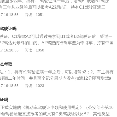
需要至少四年。持有C1驾驶证满一年后，增驾B1或者B2驾驶
有三年从业经验后可以报考A2驾驶证。持有C1驾驶证满三
B1驾驶证三年之后，增驾A2。这种途径增驾A2，最快需要6
 16:18:55
阅读：1051
二种方法来进行增驾，那就是直接考B2驾驶证，有了B2驾驶证
，也能够增驾A2驾驶证。这种方式会更快一些，不过不是从C
2驾驶证吗
式考试。根据《机动车驾驶证申领和使用规定》（中华人民共
驾驶证。C1增驾A2可以通过先拿到B1或者B2驾驶证后，经过一
62号）第十七条：已持有机动车驾驶证，申请增加准驾车型
A2驾达到最终的目的。A2驾照的准驾车型为牵引车，持有中国
周期和申请前最近一个记分周期内没有记满12分记录。申请增
核发的有效A2驾照能驾驶重型、中型全挂、半挂汽车列车，还
 16:18:55
阅读：1050
车、大型客车准驾车型的，还应当符合下列规定：申请增加中
、C1、C2、C3、C4、M所准许驾驶的车型。依据《机动车驾
，已取得驾驶城市公交车、大型货车、小型汽车、小型自动挡
定》第十七条规定，已持有机动车驾驶证，申请增加准驾车型
车或者三轮汽车准驾车型资格三年以上，并在申请前最近连续
怎么考取
周期和申请前最近一个记分周期内没有记满12分记录。申请增
有记满12分记录。
方法：1、持有c1驾驶证满一年之后，可以增驾b2；2、车主持有
中型客车、重型牵引挂车、大型客车准驾车型的，还应当符合
必须满二年时间，并且两个记分周期内没有扣满12分即可增驾a
申请增加轻型牵引挂车准驾车型的，已取得驾驶小型汽车、小
的情况：1、在当今记分周期内及申请前最近的连续3个记分周期
 16:18:55
阅读：1023
车型资格一年以上；（二）申请增加中型客车准驾车型的，已
、在当今记分周期内及申请前最近连续3个记分周期内有超速百
车、大型货车、小型汽车、小型自动挡汽车、低速载货汽车或
，且没有吊销驾驶证；3、在交通事故中造成人员伤亡，且承
型资格二年以上，并在申请前最近连续二个记分周期内没有记
驶证吗
次申请机动车驾驶证或者申请增加准驾车型的，科目一考试合
三）申请增加重型牵引挂车准驾车型的，已取得驾驶中型客车或
1日正式实施的《机动车驾驶证申领和使用规定》（公安部令第16
应当在一日内核发学习驾驶证明。报考大型客车、牵引车、城
型资格二年以上，或者取得驾驶大型客车准驾车型资格一年以
申领驾驶证能直接报考的就只有C类驾驶证以及B2，其他类型
车、大型货车准驾车型的，在取得学习驾驶证明满20日后可预