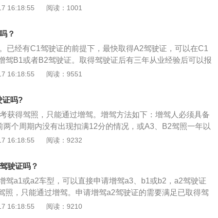
近连续二个记分周期内没有记满12分记录；（四）申请增加大
式获得。所以C1机动车驾驶证想要升级为A2机动车驾驶证，
 16:18:55
阅读：1001
考大型客车、牵引车、城市公交车、中型客车、大型货车准驾
，已取得驾驶城市公交车、中型客车准驾车型资格二年以上、
2类型后，再增驾考取A2机动车驾驶证，同时这也是C1升级A2
习驾驶证期满40日后可预约科目三路试。科目二、科目三道路
车准驾车型资格三年以上，或者取得驾驶重型牵引挂车准驾车
驾B1或B2机动车驾驶证需满足以下两个条件：①增驾B1前提
格后，申请人可以当日参加科目三安全文明驾驶常识考试。
2吗？
并在申请前最近连续三个记分周期内没有记满12分记录。正在
上，60周岁以下，身高150Cm以上，持有C1驾驶证二年以
业教育的学生，已在校取得驾驶小型汽车准驾车型资格，并在
2。已经有C1驾驶证的前提下，最快取得A2驾驶证，可以在C1
近连续二个记分周期内没有记满12分记录。②增驾B2前提是年
前最近一个记分周期内没有记满12分记录的，可以申请增加大
增驾B1或者B2驾驶证。取得驾驶证后有三年从业经验后可以报
60周岁以下，身高155Cm以上，持有C1驾驶证一年及以上，
挂车准驾车型。
以通过C1证增驾A2需要至少四年。还可以通过第二种方法来进
 16:18:55
阅读：9551
请前最近一个记分周期内没有记满12分记录。在取得B1或B2
接考B2驾驶证，有了B2驾驶证后三年驾驶经验后，也能够增驾
以下条件才可以报考及增驾A2机动车驾驶证：①增驾A2年龄必
方式会更快一些，不过不是从C1驾驶证增驾的形式考试。根据
60周岁以下，身高为155厘米以上等。②取得驾驶证B1或B2准
驶证吗?
机动车驾驶证申领和使用规定》(公安部令第123号)办理增驾需
上，或取得B2准驾车型资格三年以上，并在申请前最近连续二
报考获得驾照，只能通过增驾。增驾方法如下：增驾人必须具备
十四条：已持有机动车驾驶证，申请增加准驾车型的，应当在
记满12分记录。③持有B1或B2驾驶证的，申请增驾，应当在
前两个周期内没有出现扣满12分的情况，或A3、B2驾照一年以
前最近一个记分周期内没有记满12分记录。申请增加中型客
前最近一个记分周期内没有记满12分记录。因为C1驾驶证准驾
没有出现扣满12分的情况，即可增驾B1；增驾B1后三年以上
 16:18:55
阅读：9232
客车准驾车型的，还应当符合下列规定：申请增加中型客车准
准驾车型在车辆尺寸和驾驶技术要求方面相差较大，所以不能直
有出现扣满12分的情况，或A1驾照一年以上且前一个周期内没
驾驶城市公交车、大型货车、小型汽车、小型自动挡汽车、低
请增驾A2驾驶证，逐级增驾便于大家逐步适应各级车型的驾驶
情况可增驾A2。增驾B1的身体条件符合要求：年龄：21周岁
轮汽车准驾车型资格三年以上，并在申请前最近连续三个记分
2驾驶证吗？
交通参与者的安全。
下；身体：150厘米以上；视力：两眼裸视力或者矫正视力达到
2分记录；申请增加牵引车准驾车型的，已取得驾驶中型客车或
增驾a1或a2车型，可以直接申请增驾a3、b1或b2，a2驾驶证
以上；听力：两耳分别距音叉50厘米能辨别声源方向；上肢：双手
型资格三年以上，或者取得驾驶大型客车准驾车型资格一年以
驾照，只能通过增驾。申请增驾a2驾驶证的需要满足已取得驾
其他手指必须有三指健全，肢体和手指运动功能正常；下肢：
近连续三个记分周期内没有记满12分记录；申请增加大型客车
格三年以上或者取得b2准驾车型资格两年以上又或者取得驾驶a1
 16:18:55
阅读：9210
功能正常，不等长度不得大于5厘米。
得驾驶中型客车城市公交车或者大型货车准驾车型资格五年以
以上，并在申请前最近连续三个记分周期内没有记满12分记