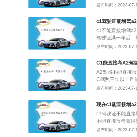
上，并在申请前最
均需通过增驾的方
发布时间：2023-07-17
约科目二考试。报
型客车准驾车型的
需先增驾到B1或B
车型的，在取得学
已取得驾驶大型货
的最快途径。C1增
驾驶技能考试均合
c1驾驶证能增驾a
型资格一年以上，
是年龄在20周岁以
接受全日制驾驶职
c1不能直接增驾a
上，并在申请前最
本记分周期和申请
驾驶证满一年后，
龄在20周岁以上，
型客车、重型牵引
考A2驾驶证，所
发布时间：2023-07-17
在本记分周期和申
行增驾，那就是直
驾照后，需要满足
A2驾驶证。这种
须在22周岁以上，
C1能直接考A2驾
中华人民共和国《
驾车型资格二年以
A2驾照不能直接
符合以下条件：第
个记分周期内没有
C驾照三年以上且
本记分周期和申请
本记分周期和申请
上且前一个周期内
发布时间：2023-07-17
车、牵引车、大型
车型与A2驾驶证
且前两个周期内没
驾车型的，已取得
接由C1驾驶证申
有出现扣满12分的
速载货汽车或者三
现在c1能直接增a
难度，以保证每位
以上，50周岁以
周期内没有记满1
c1驾驶证不能直接
对数视力表5.0
者大型货车准驾车
不能直接报考获得
拇指健全，每只手
上，并在申请前最
驶b1准驾车型资
发布时间：2023-07-17
双下肢健全且运动
准驾车型的，已取
准驾车型资格一年