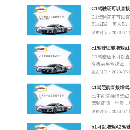
上，或者取得驾驶
录。A2驾照的准
C1驾驶证可以直接
周期内没有记满1
能驾驶重型、中型全
自动挡汽车、低速
C1驾驶证不可以直
4，M所准许的车型
便摩托车。第十五
B1或B2，再从B
0天内到辖区车管
车、大型货车准驾
年满21周岁，其中
发布时间：2023-07-17
下一级、发生交通
酒后驾驶机动车的
照超过三年。从B
连续三个记分周期
和国公安部令第1
三年，或者取得B
驶人在30天内办
c1驾驶证能增驾a
驾车辆为大型载客汽
分记录。每次增驾
C1驾驶证不可以
驾车型。根据中华
虽然只能在户籍地
有机动车驾驶证，
驾车型为牵引车，
地方进行异地申请
周期内没有满分记
发布时间：2023-07-17
他车型为B1、B2、
故等情况，则无法
必须满足：已取得
论是驾驶C1车型违
分记录。《机动车
就会取消最高驾驶
c1驾照能直接增驾
型客车准驾车型：
吊销执照。如果年龄
c1不能直接增驾a
车、低速载货汽车
驾驶证满一年后，
个记分周期内没有
考A2驾驶证，所
发布时间：2023-07-17
型客车或者大型货
行增驾，那就是直
格一年以上，并在
A2驾驶证。这种
增加大型客车准驾
b1可以增驾A2驾