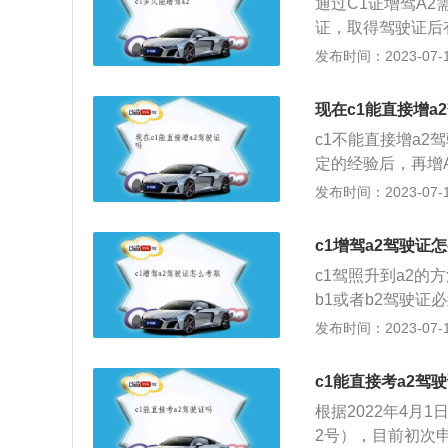
通过C1证增驾A2
证，取得驾驶证后
年，增驾B1；持有
发布时间：2023-07-17
年。还可以通过第
后三年驾驶经验后
现在c1能直接增a
1驾驶证增驾的形
c1不能直接增a2
和国公安部令第1
定的经验后，再增
的，应当在本记分
公安交警车管机关
发布时间：2023-07-17
加中型客车、牵引
可以驾驶B1、B2
型客车准驾车型的
驶证申领和使用规
汽车、低速载货汽
c1增驾a2驾驶证
的，应当在本记分
三个记分周期内没
c1驾照升到a2的
加轻型牵引挂车、
b1或者b2驾驶证
下列规定：（一）
2。a2不可增驾
发布时间：2023-07-17
型自动挡汽车准驾
内有酒驾记录；2
取得驾驶城市公交
分之五十以上行为
者三轮汽车准驾车
c1能直接考a2驾
担全责或主责。初
满12分记录；（
根据2022年4月
格后，车辆管理所
者大型货车准驾车
2号），目前初次
市公交车、中型客