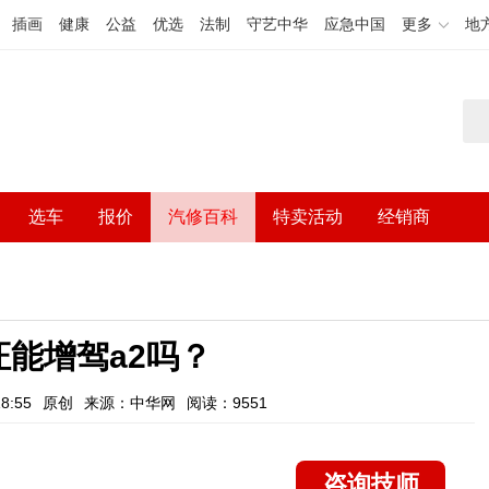
插画
健康
公益
优选
法制
守艺中华
应急中国
更多
地
选车
报价
汽修百科
特卖活动
经销商
证能增驾a2吗？
8:55
原创
来源：中华网
阅读：9551
咨询技师