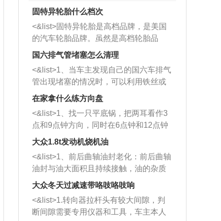
固特异轮胎什么档次
<&list>固特异轮胎是高档品牌，是美国
的汽车轮胎品牌。虽然是高档轮胎品
牌，但是中高低端的轮胎都有生产，这
国六排气管堵塞怎么清理
也是为了更好的开拓市场。
<&list>1、当车主发现自己的国六车排气
管出现堵塞的情况时，可以利用铁丝或
者是细棍，直接将杂物给取出来，如果
在家拿什么练方向盘
堵塞情况比较严重，也可以采取应急措
<&list>1、找一只平底锅，把两耳看作3
施。 <&list>2、直接利用木棍将所有的
点和9点钟方向，同时在6点钟和12点钟
杂物推到排气管里面的位置处，然后将
方向做一个标记。 <&list>2、双手握住
三元催化器拆解开，就可以将堵塞的东
大众1.8t发动机烧机油
平底锅两耳，然后往左打半圈、一圈、
西取出来。但如果是因为积碳过多引起
<&list>1、前后曲轴油封老化：前后曲轴
一圈半的练习，往右同样也要打相同的
的堵塞，就需要将三元催化器泡在草酸
油封与油大面积且持续接触，油的杂质
圈数。 <&list>3、最后强调要反复练
中进行清洗。 <&list>3、也可以利用清
和发动机内持续温度变化使其密封效果
习，这样就可以形成肌肉记忆，在真实
大众冬天过减速带咯吱咯吱响
洗剂对堵塞的情况得到解决，将清洗剂
逐渐减弱，导致渗油或漏油。<&list>2、
驾驶车辆时，不需要记忆也能打好方
放在燃油箱中，与燃油混合后，车辆启
<&list>1.转向器拉杆头有较大间隙，判
活塞间隙过大：积碳会使活塞环与缸体
向。
动时，就可以和汽油一起进入到燃烧
断间隙需要专用仪器和工具，车主本人
的间隙扩大，导致机油流入燃烧室中，