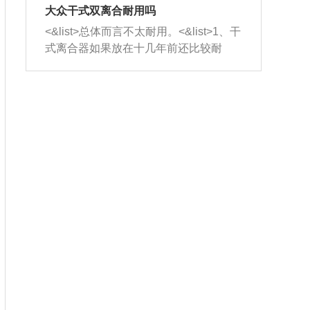
室，最后形成废气排出，就可以让三元
无法制作，需要将车辆送到修理厂或4s
造成烧机油。<&list>3、机油粘度。使用
大众干式双离合耐用吗
催化器得到清洗，排气管堵塞的情况就
店；<&list>2.车辆半轴套管防尘罩破
机油粘度过小的话，同样会有烧机油现
<&list>总体而言不太耐用。<&list>1、干
能够得到解决。
裂，破裂后会出现漏油现象，使半轴磨
象，机油粘度过小具有很好的流动性，
式离合器如果放在十几年前还比较耐
损严重，磨损的半轴容易损坏，产生异
容易窜入到气缸内，参与燃烧。<&list>
用，但是由于现在的汽车发动机动力输
响；<&list>3.稳定器的转向胶套和球头
4、机油量。机油量过多，机油压力过
出越来越高，使得干式离合器散热不足
老化，一般是使用时间过长造成的。解
大，会将部分机油压入气缸内，也会出
的缺陷也逐渐暴露出来。<&list>2、由于
决方法是更换新的质量好的转向橡胶套
现烧机油。<&list>5、机油滤清器堵塞：
干式双离合的工作环境暴露在空气中，
和球头。
会导致进气不畅，使进气压力下降，形
而离合器的散热也是通离合器罩上面的
成负压，使机油在负压的情况下吸入燃
几个小孔来进行散热。但是在行驶过程
烧室引起烧机油。<&list>6、正时齿轮或
中变速箱需要换挡，就不得不使得离合
链条磨损：正时齿轮或链条的磨损会引
器频繁工作。<&list>3、长时间的低速行
起气阀和曲轴的正时不同步。由于轮齿
驶以及过于频繁的启停，导致离合器的
或链条磨损产生的过量侧隙，使得发动
温度不断升高，而低速行驶时空气流动
机的调节无法实现：前一圈的正时和下
效率不高，无法将离合器中的热量有效
一圈可能就不一样。当气阀和活塞的运
的带走，导致离合器内部的温度不断升
动不同步时，会造成过大的机油消耗。
高，加速离合器的磨损。
解决方法：更换正时齿轮或链条。<&list
>7、内垫圈、进风口破裂：新的发动机
设计中，经常采用各种由金属和其他材