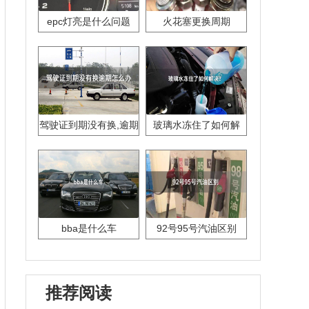
epc灯亮是什么问题
火花塞更换周期
驾驶证到期没有换,逾期
玻璃水冻住了如何解
怎么办??
决？
bba是什么车
92号95号汽油区别
推荐阅读