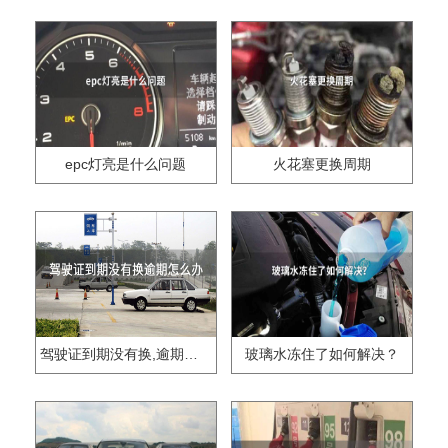
epc灯亮是什么问题
火花塞更换周期
驾驶证到期没有换,逾期怎么办??
玻璃水冻住了如何解决？