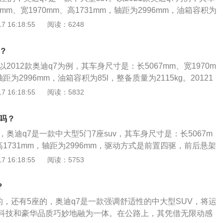
压发动机，匹配8挡手自一体变速箱，最大功率185KW，最大
mm、宽1970mm、高1731mm，轴距为2996mm，油箱容积为
二种搭载3.0升V型6缸机械增压发动机，匹配8挡手自一体变速
2115kg。2021款奥迪q7前、后悬架均是多连杆式独立悬架，搭
 16:18:55
阅读：6248
KW，最大扭矩440Nm，全系标配全时四驱系统。4、悬架方
发动机，最大马力是245ps，最大功率是180kw，最大扭矩是37
杆式独立悬架，后悬架同样是多连杆式独立悬架。
的是8挡手自一体变速箱。
？
2012款奥迪q7为例，其车身尺寸是：长5067mm、宽1970m
轴距为2996mm，油箱容积为85l，整备质量为2115kg。20121
.0t涡轮增压发动机，最大功率是180kw，最大功率转速是每分
 16:18:55
阅读：5832
0转，最大扭矩是370nm，与其匹配的是8挡手自一体变速箱，其采
型均是多连杆式独立悬架。
本吗？
，奥迪q7是一款中大型5门7座suv，其车身尺寸是：长5067m
、高1731mm，轴距为2996mm，驱动方式是前置四驱，前后悬架
立悬架。奥迪q7搭载了2.0T涡轮增压发动机和8挡手自一体
 16:18:55
阅读：5753
180千瓦，最大功率转速是每分钟5000到6500转，最大扭矩
转速是每分钟1600到4300转。
？
的，还有5座的，奥迪q7是一款强调舒适性的中大型SUV，将运
科技和豪华品质巧妙地融为一体。在公路上，其凭借无限动感