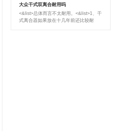
室，最后形成废气排出，就可以让三元
无法制作，需要将车辆送到修理厂或4s
造成烧机油。<&list>3、机油粘度。使用
大众干式双离合耐用吗
催化器得到清洗，排气管堵塞的情况就
店；<&list>2.车辆半轴套管防尘罩破
机油粘度过小的话，同样会有烧机油现
<&list>总体而言不太耐用。<&list>1、干
能够得到解决。
裂，破裂后会出现漏油现象，使半轴磨
象，机油粘度过小具有很好的流动性，
式离合器如果放在十几年前还比较耐
损严重，磨损的半轴容易损坏，产生异
容易窜入到气缸内，参与燃烧。<&list>
用，但是由于现在的汽车发动机动力输
响；<&list>3.稳定器的转向胶套和球头
4、机油量。机油量过多，机油压力过
出越来越高，使得干式离合器散热不足
老化，一般是使用时间过长造成的。解
大，会将部分机油压入气缸内，也会出
的缺陷也逐渐暴露出来。<&list>2、由于
决方法是更换新的质量好的转向橡胶套
现烧机油。<&list>5、机油滤清器堵塞：
干式双离合的工作环境暴露在空气中，
和球头。
会导致进气不畅，使进气压力下降，形
而离合器的散热也是通离合器罩上面的
成负压，使机油在负压的情况下吸入燃
几个小孔来进行散热。但是在行驶过程
烧室引起烧机油。<&list>6、正时齿轮或
中变速箱需要换挡，就不得不使得离合
链条磨损：正时齿轮或链条的磨损会引
器频繁工作。<&list>3、长时间的低速行
起气阀和曲轴的正时不同步。由于轮齿
驶以及过于频繁的启停，导致离合器的
或链条磨损产生的过量侧隙，使得发动
温度不断升高，而低速行驶时空气流动
机的调节无法实现：前一圈的正时和下
效率不高，无法将离合器中的热量有效
一圈可能就不一样。当气阀和活塞的运
的带走，导致离合器内部的温度不断升
动不同步时，会造成过大的机油消耗。
高，加速离合器的磨损。
解决方法：更换正时齿轮或链条。<&list
>7、内垫圈、进风口破裂：新的发动机
设计中，经常采用各种由金属和其他材