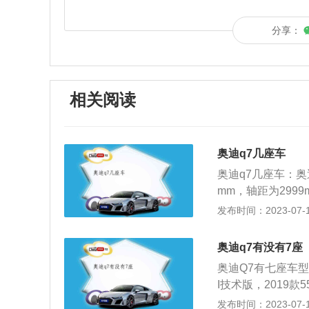
分享：
相关阅读
奥迪q7几座车
奥迪q7几座车：奥迪
mm，轴距为299
一款是3.0升涡轮
发布时间：2023-07-17
性、功能性、高科
操控性与运动特性
奥迪q7有没有7座
叹。
奥迪Q7有七座车型
I技术版，2019款55
attroSline运动型，
发布时间：2023-07-17