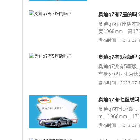
oSlin运动型。奥迪
Sline运动型为例，
奥迪q7有7座的吗
驾官网）q7使用的
奥迪q7有7座版本
轮增压发动机。2.
宽1968mm、高1
动机的最大功率转速为
0升。奥迪q7在动
发布时间：2023-07-17
台发动机配备了混
配8挡手自一体变速
的是8at变速箱。
V型6缸机械增压
动机的最大功率转速为
奥迪q7有5座版吗
440牛米。奥迪
款发动机搭载48
奥迪q7没有5座版
立悬架，后悬架同
动机匹配的是8at
车身外观尺寸为长50
性。q7的前悬架
mm和2999mm。
发布时间：2023-07-17
连杆悬架可以提高
配了8速手自一体
成本。
立后悬架，驱动方
奥迪q7有七座版吗
奥迪q7有七座版，
m、1968mm、1
奥迪q7动力方面分
发布时间：2023-07-17
一体变速箱，最大功
发动机，匹配8挡手