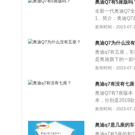
奥迪Q7有5座版吗
全系标配全时四驱
全新一代奥迪Q7
1、简介：奥迪Q
和豪华品质巧妙地
发布时间：2023-07-17
颖而出。奥迪Q7
动机能够提供与车
奥迪Q7为什么没
能和燃油经济性。奥迪
奥迪q7有五座，车型
m/h加速仅需6.2
是奥迪旗下的一款中
m，轴距是300
发布时间：2023-07-17
四驱。2.动力方面：
机，最大功率为25
奥迪q7有没有七座
动变速器。
奥迪Q7有7座版本
本，分别是2019款55
尊贵版。以下是关于
发布时间：2023-07-17
的车型是2019款
位中大型SUV，车身
奥迪q7是几座的车
1mm，其中有一部
奥迪q7有5座的和