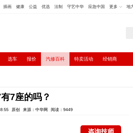
插画
健康
公益
优选
法制
守艺中华
应急中国
更多
地
选车
报价
汽修百科
特卖活动
经销商
7有7座的吗？
8:55
原创
来源：中华网
阅读：9449
咨询技师