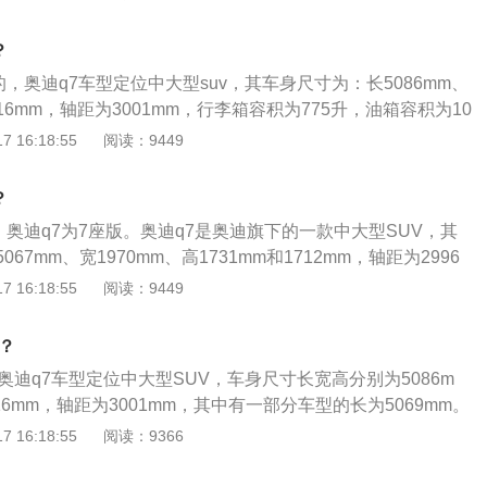
q7是旗下的一款中大型suv，以奥迪Q72022款45TFSIquattro
长宽高为5067*1970*1731mm轴距为2996mm。（数据来源有
？
发动机有两款，一款是20升涡轮增压发动机，一款是3.0升涡
的，奥迪q7车型定位中大型suv，其车身尺寸为：长5086mm、
0升涡轮增压发动机的最大扭矩为245马力和370牛米。这台发
716mm，轴距为3001mm，行李箱容积为775升，油箱容积为10
5000至6000转/分，最大扭矩转速为1600至4300转/分，这
力方面分为两种，第一种搭载2.0T直列4缸涡轮增压发动机，匹
 16:18:55
阅读：9449
合喷射技术，采用铝合金缸盖和铸铁缸体。与这台发动机匹配
箱，最大功率185千瓦，最大扭矩370牛米；第二种搭载3.0升
3.0升涡轮增压发动机的最大扭矩为340马力和500牛米。这台发
发动机，匹配8挡手自一体变速箱，最大功率245千瓦，最大扭矩
5200至6400转/分，最大扭矩转速为1370至4500转/分。这
？
q7全系标配全时四驱系统，其在悬架方面，前悬架为多连杆式独
v轻混系统和混合喷射技术，采用铝合金缸盖和缸体。与这台发
，奥迪q7为7座版。奥迪q7是奥迪旗下的一款中大型SUV，其
样是多连杆式独立悬架。
变速箱。使用8at变速箱可以提高汽车的换挡平顺性和燃油经济
67mm、宽1970mm、高1731mm和1712mm，轴距为2996
采用多连杆独立悬架，后悬架采用多连杆独立悬架。前后采用多
奥迪q7搭载有2.0T涡轮增压发动机和3.0T涡轮增压发动机，匹
 16:18:55
阅读：9449
汽车的操控性和乘坐舒适性。但是前后采用多连杆悬架会增加
变速箱，其悬架系统采用了多连杆式独立前悬架和多连杆式独
式为前置四驱，助力类型为电动助力。
？
奥迪q7车型定位中大型SUV，车身尺寸长宽高分别为5086m
716mm，轴距为3001mm，其中有一部分车型的长为5069mm。
为两种：1、搭载2.0T直列4缸涡轮增压发动机，匹配8挡手自
 16:18:55
阅读：9366
率185kw，最大扭矩370nm；2、搭载3.0升V型6缸机械增压
自一体变速箱，最大功率245kw，最大扭矩440nm。奥迪q7