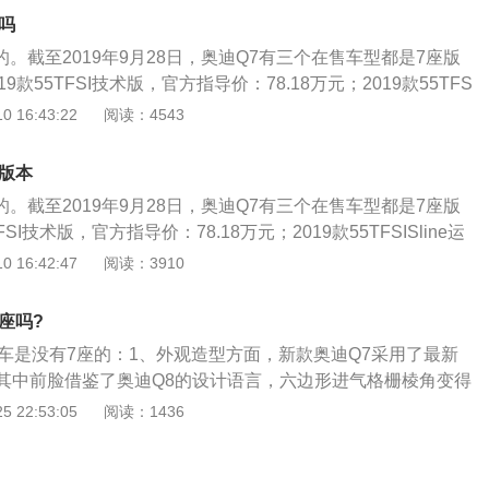
0牛米；第二种搭载3.0升V型6缸机械增压发动机，匹配8挡手
吗
功率245千瓦，最大扭矩440牛米。
的。截至2019年9月28日，奥迪Q7有三个在售车型都是7座版
9款55TFSI技术版，官方指导价：78.18万元；2019款55TFS
官方指导价：83.98万元；2019款55TFSI尊贵版，官方指导价：9
 16:43:22
阅读：4543
019年9月28日，奥迪Q7在售的车型是2019款，共有5款车型在
8.38~96.28万元，全部是国五排放标准。奥迪Q7车型定位中
座版本
方面，长宽高分别为：5086x1968x1716mm，轴距为3001
的。截至2019年9月28日，奥迪Q7有三个在售车型都是7座版
车型的长为5069mm。动力方面分为两种。第一种：搭载2.0T
FSI技术版，官方指导价：78.18万元；2019款55TFSISline运
发动机，匹配8挡手自一体变速箱，最大功率185KW，最大扭矩
3.98万元；2019款55TFSI尊贵版，官方指导价：96.28万
 16:42:47
阅读：3910
种：搭载3.0升V型6缸机械增压发动机，匹配8挡手自一体变速
9月28日，奥迪Q7在售的车型是2019款，共有5款车型在售，官
KW，最大扭矩440N·m。全系标配全时四驱系统。悬架方面，
8~96.28万元，全部是国五排放标准。奥迪Q7车型定位中大型SU
独立悬架，后悬架同样是多连杆式独立悬架。
座吗?
宽高分别为：5086x1968x1716mm，轴距为3001mm。其
款车是没有7座的：1、外观造型方面，新款奥迪Q7采用了最新
为5069mm。动力方面分为两种。第一种：搭载2.0T直列4缸
其中前脸借鉴了奥迪Q8的设计语言，六边形进气格栅棱角变得
配8挡手自一体变速箱，最大功率185KW，最大扭矩370N·
部采用了横竖交错的设计风格，特别是竖条幅还采用了镀铬设
 22:53:05
阅读：1436
.0升V型6缸机械增压发动机，匹配8挡手自一体变速箱，最大
可选择奥迪最新的HDMatrixLED大灯；2、内饰方面，新款
大扭矩440N·m。全系标配全时四驱系统。悬架方面，前悬架为
样采用了最新一代设计风格，与奥迪Q8几乎没有区别，数字化
，后悬架同样是多连杆式独立悬架。
起来极为科技，车内几乎没有物理按键，三块大屏是奥迪车内