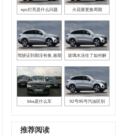
epc灯亮是什么问题
火花塞更换周期
驾驶证到期没有换,逾期
玻璃水冻住了如何解
怎么办??
决？
bba是什么车
92号95号汽油区别
推荐阅读