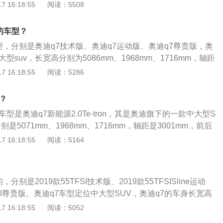
脱颖而出。奥迪q7是一辆中大型SUV，搭载2.0T245马力L4
 16:18:55
阅读：5508
匹配8挡手自一体变速箱，最大功率为180kw，最大转速每分钟
矩370nm。该车的车身结构为5门7座SUV，车身长宽高分别是5
的车型？
m、1731mm，轴距为2996mm。
型，分别是奥迪q7技术版、奥迪q7运动版、奥迪q7尊贵版，奥
型suv，长宽高分别为5086mm、1968mm、1716mm，轴距
q7是一款强调舒适性的suv，该车搭载了3.0LTDI发动机，使用
 16:18:55
阅读：5286
涡轮增压技术和带压电陶瓷喷嘴的燃油共轨直喷技术，最大功率
扭矩为450牛米。
？
型是奥迪q7新能源2.0Te-tron，其是奥迪旗下的一款中大型S
是5071mm、1968mm、1716mm，轴距是3001mm，前后
连杆式独立悬挂，驱动方式是前置四驱。动力方面，奥迪q7新
 16:18:55
阅读：5164
o搭载的是型号为第三代EA888的发动机，最大功率为252马力，最
，传动方面，匹配的是一台8AT自动变速器。
分别是2019款55TFSI技术版、2019款55TFSISline运动
TFSI尊贵版。奥迪q7车型定位中大型SUV，奥迪q7的车身长宽高
1968mm、1716mm，轴距为3001mm。动力方面分为两种，第
 16:18:55
阅读：5052
列4缸涡轮增压发动机，匹配8挡手自一体变速箱，最大功率185