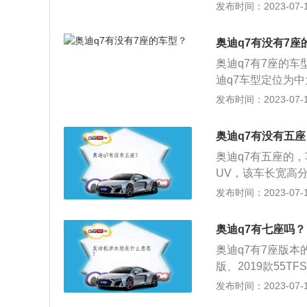
的操控性与运动特性
发布时间：2023-07-17
涡轮增压发动机，
6500转，最大扭
奥迪q7有没有7座
067mm、1970m
奥迪q7有7座的车
迪q7车型定位为中大
是3001mm。奥迪
发布时间：2023-07-17
了VTG可变截面
为245千瓦，最大
奥迪q7有没有五座
奥迪q7有五座的，车
UV，该车长宽高分别
悬挂均采用的是多
发布时间：2023-07-17
能源2.0Te-tr
大扭矩为370牛米
奥迪q7有七座吗？
奥迪q7有7座版本的，
版、2019款55
分别为5086mm、
发布时间：2023-07-17
一种搭载2.0T直