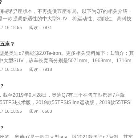
？
系统，前后悬架均为多连杆式独立悬架。
全系标配7座版本，不再提供五座布局。以下为Q7的相关介绍：
7是一款强调舒适性的中大型SUV，将运动性、功能性、高科技
融为一体。在公路上，它凭借无限动感的操控性与运动特性脱
 16:18:55
阅读：7971
在越野道路面，有着强劲的驱动力。2、动力配置：奥迪Q7的发
型外表一样出众的性能，奥迪的TFSI发动机具有出色的动力性
有五座？
Q7搭载3.0TFSI发动机，最大功率达到245千瓦。0至100k
是奥迪q7新能源2.0Te-tron。更多相关资料如下：1.简介：其
秒，最高车速可达250km/h。
大型SUV，该车长宽高分别是5071mm、1968mm、1716m
1mm，前后悬挂均采用的是多连杆式独立悬挂，驱动方式是前置
 16:18:55
阅读：7918
奥迪q7新能源2.0Te-tro搭载的是型号为第三代EA888的发动
2马力，最大扭矩为370牛米，传动方面，匹配的是一台8AT自
？
，截至2019年9月28日，奥迪Q7有三个在售车型都是7座版
TFSI技术版，2019款55TFSISline运动版，2019款55TFSI
奥迪Q7的更多资料：1、截至2019年9月28日，奥迪Q7在售
 16:18:55
阅读：6583
，共有5款车型在售，全部是国五排放标准。2、奥迪Q7车型定
尺寸方面，长宽高分别为5086x1968x1716mm，轴距为300
？
分车型的长为5069mm。3、动力方面分为两种，第一种搭载2.
7座的，奥迪q7是一款中大型suv。以2021款奥迪q7为例，其车