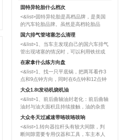
固特异轮胎什么档次
<&list>固特异轮胎是高档品牌，是美国
的汽车轮胎品牌。虽然是高档轮胎品
牌，但是中高低端的轮胎都有生产，这
国六排气管堵塞怎么清理
也是为了更好的开拓市场。
<&list>1、当车主发现自己的国六车排气
管出现堵塞的情况时，可以利用铁丝或
者是细棍，直接将杂物给取出来，如果
在家拿什么练方向盘
堵塞情况比较严重，也可以采取应急措
<&list>1、找一只平底锅，把两耳看作3
施。 <&list>2、直接利用木棍将所有的
点和9点钟方向，同时在6点钟和12点钟
杂物推到排气管里面的位置处，然后将
方向做一个标记。 <&list>2、双手握住
三元催化器拆解开，就可以将堵塞的东
大众1.8t发动机烧机油
平底锅两耳，然后往左打半圈、一圈、
西取出来。但如果是因为积碳过多引起
<&list>1、前后曲轴油封老化：前后曲轴
一圈半的练习，往右同样也要打相同的
的堵塞，就需要将三元催化器泡在草酸
油封与油大面积且持续接触，油的杂质
圈数。 <&list>3、最后强调要反复练
中进行清洗。 <&list>3、也可以利用清
和发动机内持续温度变化使其密封效果
习，这样就可以形成肌肉记忆，在真实
大众冬天过减速带咯吱咯吱响
洗剂对堵塞的情况得到解决，将清洗剂
逐渐减弱，导致渗油或漏油。<&list>2、
驾驶车辆时，不需要记忆也能打好方
放在燃油箱中，与燃油混合后，车辆启
<&list>1.转向器拉杆头有较大间隙，判
活塞间隙过大：积碳会使活塞环与缸体
向。
动时，就可以和汽油一起进入到燃烧
断间隙需要专用仪器和工具，车主本人
的间隙扩大，导致机油流入燃烧室中，