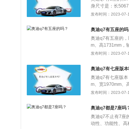
0T直列4缸涡轮增
身尺寸是：长5067
扭矩370Nm，第
85l，整备质量为
发布时间：2023-07-17
箱，最大功率245
载了2.0t涡轮增压
面，前悬架为多连
0nm，与其匹配
奥迪q7有五座的吗
奥迪q7有五座的，以
m、高1731mm，
款奥迪q7搭载了2
发布时间：2023-07-17
钟5000到650
用的前、后悬架类
奥迪q7有七座版
奥迪q7有七座版本
m、宽1970mm
均使用了多连杆式独
发布时间：2023-07-17
变速箱，最大功率是
370牛米，最大扭矩
奥迪q7都是7座吗
奥迪q7不止有7座
动性、功能性、高