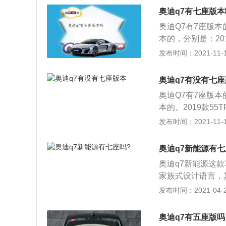
千瓦，最大扭矩37
奥迪q7有七座版本
自一体变速箱，最大
奥迪Q7有7座版本
本的，分别是：201
ISline运动版，
发布时间：2021-11-10
6.28万元。截至2
售，官方指导价：6
奥迪q7有没有七
大型SUV，车身尺寸
奥迪Q7有7座版本
mm。其中有一部分
本的。2019款55T
直列4缸涡轮增压
动版，官方指导价：8
发布时间：2021-11-10
370N·m。第二
元。截至2019年
箱，最大功率245
方指导价：68.3
前悬架为多连杆式
奥迪q7新能源有七
V，车身尺寸方面，长
奥迪q7新能源这
中有一部分车型的长
家族式设计语言，
涡轮增压发动机，匹
更为分明，格栅内
发布时间：2021-04-25
m。第二种：搭载3
计。此外，消费者还
功率245KW，最
奥迪Q7的内饰同
多连杆式独立悬架
奥迪q7有五座版吗
座舱的设计理念看