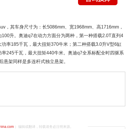
v，其车身尺寸为：长5086mm、宽1968mm、高1716mm，
为100升。奥迪q7在动力方面分为两种，第一种搭载2.0T直列4
率185千瓦，最大扭矩370牛米；第二种搭载3.0升V型6缸
率245千瓦，最大扭矩440牛米。奥迪q7全系标配全时四驱系
后悬架同样是多连杆式独立悬架。
china.com
）编辑或翻译，转载请务必注明来源。