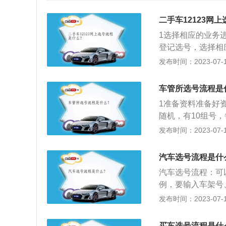
二手车12123网
1选择相应的业务
登记选号，选择相
选号，规定选号次
发布时间：2023-07-17
息，准确录入，如
号牌业务。4开始
车管所选号流程是
证(领取号牌单)。
1准备资料准备好
随机，有10组号
去领牌照。带着凭
发布时间：2023-07-17
汽车选号流程是什
汽车选号流程：可
例，要输入车架号
号之后，车牌制造
发布时间：2023-07-17
时车牌。牌照是车
铝、铁皮、塑料或
买车选号流程是什