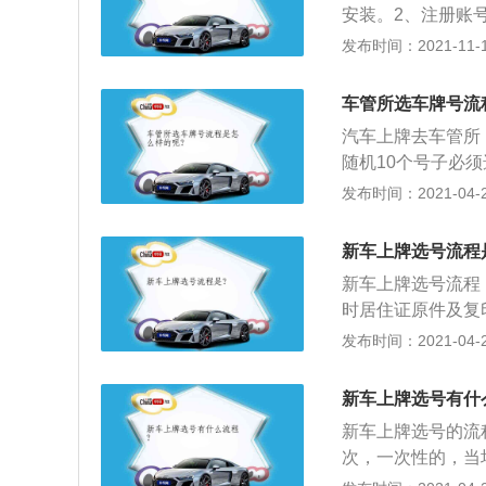
安装。2、注册账
界面会出现一个新
点击注册账号。出
发布时间：2021-11-10
管所和小型汽车两
步。然后会出来四
下一步，进行选号
证学员、新车车主
制的，注意掌握时
车管所选车牌号流
己需求选择即可。
汽车上牌去车管所
界面有一个新车注
随机10个号子必
管所，小型汽车两
2、自定号：就要
发布时间：2021-04-28
＂（仔细观看，里
固定为号码的开头
真阅读完毕后，点
这有点不同；3、
息，然后点击下一
新车上牌选号流程
等待的情况下可能
限制的，必须3分
新车上牌选号流程
需要5元做一个临
时居住证原件及复
程出错。
齐全，到车管所登
发布时间：2021-04-28
车辆识别码、车辆
到车管所厅选择车
新车上牌选号有什
选择好号码后，支
新车上牌选号的流
次，一次性的，当
号但是会有限制，