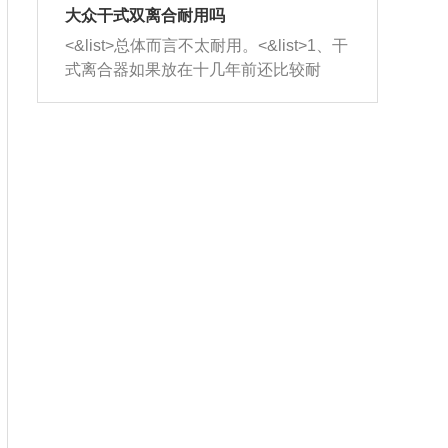
室，最后形成废气排出，就可以让三元
无法制作，需要将车辆送到修理厂或4s
造成烧机油。<&list>3、机油粘度。使用
大众干式双离合耐用吗
催化器得到清洗，排气管堵塞的情况就
店；<&list>2.车辆半轴套管防尘罩破
机油粘度过小的话，同样会有烧机油现
<&list>总体而言不太耐用。<&list>1、干
能够得到解决。
裂，破裂后会出现漏油现象，使半轴磨
象，机油粘度过小具有很好的流动性，
式离合器如果放在十几年前还比较耐
损严重，磨损的半轴容易损坏，产生异
容易窜入到气缸内，参与燃烧。<&list>
用，但是由于现在的汽车发动机动力输
响；<&list>3.稳定器的转向胶套和球头
4、机油量。机油量过多，机油压力过
出越来越高，使得干式离合器散热不足
老化，一般是使用时间过长造成的。解
大，会将部分机油压入气缸内，也会出
的缺陷也逐渐暴露出来。<&list>2、由于
决方法是更换新的质量好的转向橡胶套
现烧机油。<&list>5、机油滤清器堵塞：
干式双离合的工作环境暴露在空气中，
和球头。
会导致进气不畅，使进气压力下降，形
而离合器的散热也是通离合器罩上面的
成负压，使机油在负压的情况下吸入燃
几个小孔来进行散热。但是在行驶过程
烧室引起烧机油。<&list>6、正时齿轮或
中变速箱需要换挡，就不得不使得离合
链条磨损：正时齿轮或链条的磨损会引
器频繁工作。<&list>3、长时间的低速行
起气阀和曲轴的正时不同步。由于轮齿
驶以及过于频繁的启停，导致离合器的
或链条磨损产生的过量侧隙，使得发动
温度不断升高，而低速行驶时空气流动
机的调节无法实现：前一圈的正时和下
效率不高，无法将离合器中的热量有效
一圈可能就不一样。当气阀和活塞的运
的带走，导致离合器内部的温度不断升
动不同步时，会造成过大的机油消耗。
高，加速离合器的磨损。
解决方法：更换正时齿轮或链条。<&list
>7、内垫圈、进风口破裂：新的发动机
设计中，经常采用各种由金属和其他材