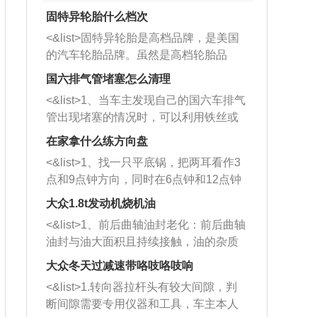
固特异轮胎什么档次
<&list>固特异轮胎是高档品牌，是美国
的汽车轮胎品牌。虽然是高档轮胎品
牌，但是中高低端的轮胎都有生产，这
国六排气管堵塞怎么清理
也是为了更好的开拓市场。
<&list>1、当车主发现自己的国六车排气
管出现堵塞的情况时，可以利用铁丝或
者是细棍，直接将杂物给取出来，如果
在家拿什么练方向盘
堵塞情况比较严重，也可以采取应急措
<&list>1、找一只平底锅，把两耳看作3
施。 <&list>2、直接利用木棍将所有的
点和9点钟方向，同时在6点钟和12点钟
杂物推到排气管里面的位置处，然后将
方向做一个标记。 <&list>2、双手握住
三元催化器拆解开，就可以将堵塞的东
大众1.8t发动机烧机油
平底锅两耳，然后往左打半圈、一圈、
西取出来。但如果是因为积碳过多引起
<&list>1、前后曲轴油封老化：前后曲轴
一圈半的练习，往右同样也要打相同的
的堵塞，就需要将三元催化器泡在草酸
油封与油大面积且持续接触，油的杂质
圈数。 <&list>3、最后强调要反复练
中进行清洗。 <&list>3、也可以利用清
和发动机内持续温度变化使其密封效果
习，这样就可以形成肌肉记忆，在真实
大众冬天过减速带咯吱咯吱响
洗剂对堵塞的情况得到解决，将清洗剂
逐渐减弱，导致渗油或漏油。<&list>2、
驾驶车辆时，不需要记忆也能打好方
放在燃油箱中，与燃油混合后，车辆启
<&list>1.转向器拉杆头有较大间隙，判
活塞间隙过大：积碳会使活塞环与缸体
向。
动时，就可以和汽油一起进入到燃烧
断间隙需要专用仪器和工具，车主本人
的间隙扩大，导致机油流入燃烧室中，