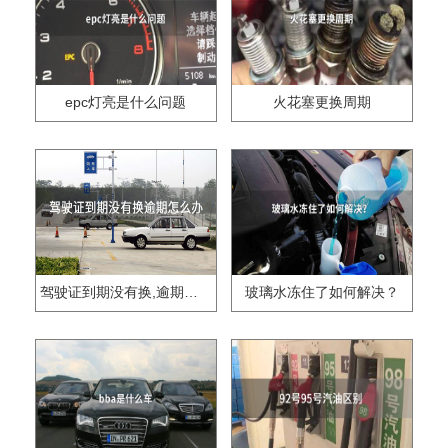
epc灯亮是什么问题
火花塞更换周期
驾驶证到期没有换,逾期怎么办??
玻璃水冻住了如何解决？