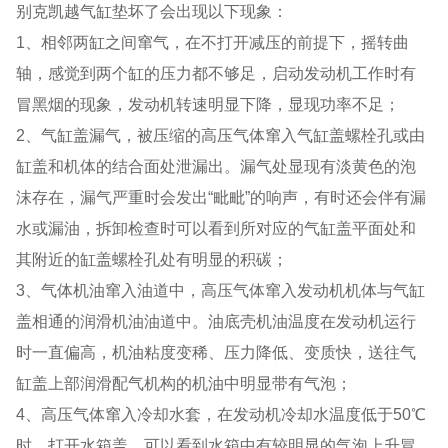
别克凯越气缸垫坏了会出现以下现象：
1、相邻两缸之间窜气，在不打开减压的前提下，摇转曲
轴，感觉到两个缸的压力都不够足，启动发动机工作时有
冒黑烟的现象，发动机转速明显下降，显现功率不足；
2、气缸盖漏气，被压缩的高压气体窜入气缸盖螺栓孔或由
缸盖和机体的结合面处泄漏出。漏气处显现有淡黄色的泡
沫存在，漏气严重时会发出“毗毗”的响声，有时还会伴有漏
水或漏油，拆卸检查时可以看到所对应的气缸盖平面处和
其附近的缸盖螺栓孔处有明显的积碳；
3、气体机油窜入油道中，高压气体窜入发动机机体与气缸
盖相通的润滑机油油道中。油底壳机油温度在发动机运行
时一直偏高，机油粘度变稀、压力降低、变质快，送往气
缸盖上部润滑配气机构的机油中明显带有气泡；
4、高压气体窜入冷却水套，在发动机冷却水温度低于50℃
时，打开水箱盖，可以看到水箱中有较明显的气泡上升冒