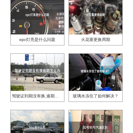
epc灯亮是什么问题
火花塞更换周期
驾驶证到期没有换,逾期怎么办??
玻璃水冻住了如何解决？