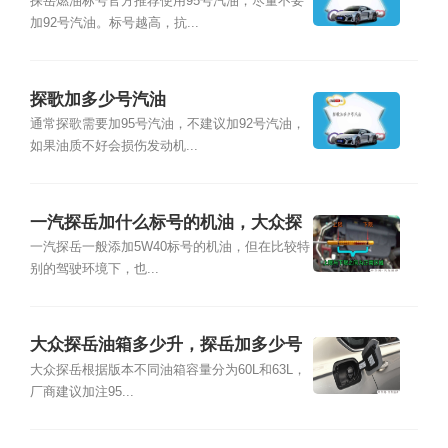
探岳燃油标号官方推荐使用95号汽油，尽量不要
加92号汽油。标号越高，抗...
探歌加多少号汽油
通常探歌需要加95号汽油，不建议加92号汽油，
如果油质不好会损伤发动机...
一汽探岳加什么标号的机油，大众探
岳加机油多少升
一汽探岳一般添加5W40标号的机油，但在比较特
别的驾驶环境下，也...
大众探岳油箱多少升，探岳加多少号
汽油合适
大众探岳根据版本不同油箱容量分为60L和63L，
厂商建议加注95...