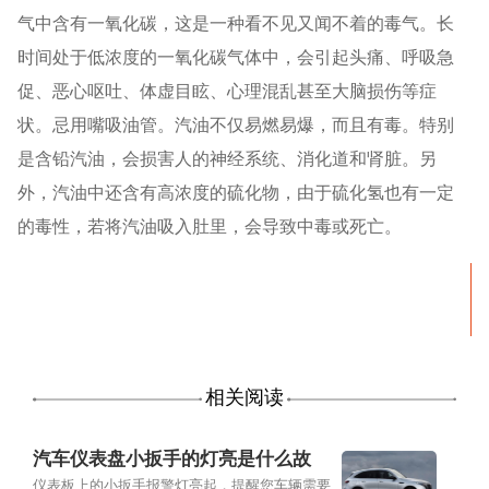
气中含有一氧化碳，这是一种看不见又闻不着的毒气。长
时间处于低浓度的一氧化碳气体中，会引起头痛、呼吸急
促、恶心呕吐、体虚目眩、心理混乱甚至大脑损伤等症
状。忌用嘴吸油管。汽油不仅易燃易爆，而且有毒。特别
是含铅汽油，会损害人的神经系统、消化道和肾脏。另
外，汽油中还含有高浓度的硫化物，由于硫化氢也有一定
的毒性，若将汽油吸入肚里，会导致中毒或死亡。
相关阅读
汽车仪表盘小扳手的灯亮是什么故
障？
仪表板上的小扳手报警灯亮起，提醒您车辆需要