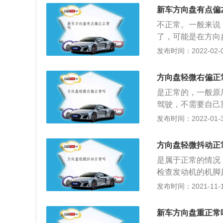
但是不严重，只偏
新车方向盘有点偏
就属于正常现象。
不正常。一般来说
了，可能是在方向
要的时候可以申请
发布时间：2022-02-07
就需要格外注意了
平衡进行调节，但
方向盘轻微右偏正
去4s店是最简单
是正常的，一般原
障。另外车主保持
驾驶，不需要自己
汽车，也能减轻驾
拉杠来解决了。当
发布时间：2022-01-30
声音，那么及时处
题以外，也可能是
地势低的一边，而
方向盘轻微抖动正
的，如果汽车在右
是属于正常的情况
问题，那么也有可
检查发动机的机脚
偏右。
了问题要及时进行
发布时间：2021-11-10
过方向盘去控制车
盘，三幅方向盘和
新车方向盘重正常
过后期的发展已经