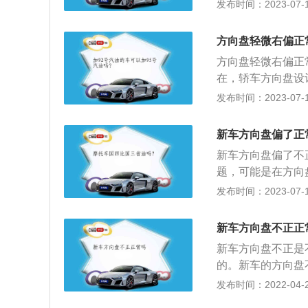
如果出现方向盘轻
发布时间：2023-07-17
行驶的话，证明车
一个是方向盘本身
方向盘轻微右偏正
方向盘重新对正的
方向盘轻微右偏正
与转向柱是通过花
在，轿车方向盘设
的偏离，无法通过
如跑偏严重，首先
发布时间：2023-07-17
的时候，可以通过
可能是前轮外倾角
驶方向的轮状装置
新车方向盘偏了正
递给转向轴，主要
新车方向盘偏了不
成。
题，可能是在方向
要的时候可以申请
发布时间：2023-07-17
检测胎压，将胎压
到这种情况可以到
新车方向盘不正正
损，检查的重点在
新车方向盘不正是不
过度压缩以及减震
的。新车的方向盘
也会引起跑偏。
引起的，实际方向
发布时间：2022-04-29
于中高两边，因此