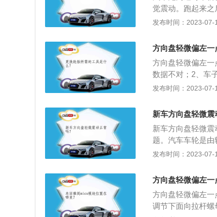
范围，会有大约15
置。其功能是将驾
觉震动。跑起来之
而摆动。方向盘虚
初的汽车是用舵来
动机和变速箱的固
发布时间：2023-07-17
能，那么汽车就和
其控制方向的难度
否松动、方向机固
调整，尤其是高速
驶员根本没有办法
在行驶前和行驶的
如果有方向盘虚位
方向盘轻微偏左一
驶员与车轮之间引
好准备，在行驶的
力。
不仅如此，好的方
方向盘轻微偏左一
驾驶。2、合理使
数据不对；2、车
光灯。3、保持车
向柱产生了相对位
发布时间：2023-07-17
持车距，确保自己
面向拉杆螺母；2
灯光、机油、冷却
盘轻微右偏或左偏
新车方向盘轻微震
盘数据基本正常。
新车方向盘轻微震
题。汽车车轮是由
高速行驶时并不是
发布时间：2023-07-17
生偏移，导致车轮
之前行驶时轮毂遭
方向盘轻微偏左一
轮在行驶中产生抖
方向盘轻微偏左一
在事故后修复状态
调节下面向拉杆螺
方向盘抖动情况。