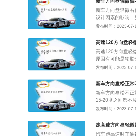
新车方向盘轻微偏
老化而变形造成的。
新车方向盘轻微右
当车速超过90k
设计因素的影响，
的。检查前轮定位
在该范围内方向偏
发布时间：2023-07-17
安装前桥并试运行
意及时维修。汽车
换。
偏右；车辆轮胎的
高速120方向盘轻
右；悬挂受伤、变
高速120方向盘
右的解决方法：汽
原因有可能是轮胎
最有效方法，根据
一旦轮胎高速运转
发布时间：2023-07-17
倾、前轮外倾、后
题，可能是因为平
衡还是没有办法解
等造成。而车辆出
可以检查悬架是否
新车方向盘松正常
出现这样的情况，
新车方向盘松不正
还需要更换汽车轮
15-20度之间
题，那么很有可能
题，一般需要更换
发布时间：2023-07-17
旷量，这个结构之
由间隙(又叫自由
以高速行驶，那么
转过的角度。指车
此外，也有可能是
跑高速方向盘轻微
叫做虚位，是整个
辆方向盘出现抖动
汽车跑高速时车辆