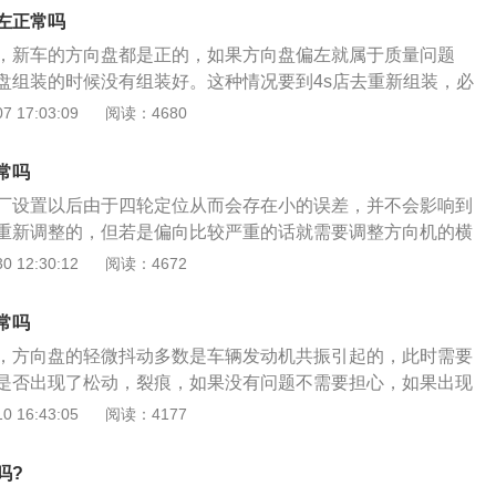
了一点点，许多汽车都有这种现象。通常只要不影响正常行驶
左正常吗
，新车的方向盘都是正的，如果方向盘偏左就属于质量问题
盘组装的时候没有组装好。这种情况要到4s店去重新组装，必
赔偿。如果车主发现自己新购买的汽车方向盘有点偏左，那么
 17:03:09
阅读：4680
，毕竟这种情况是不正常的。方向盘不正可四轮定位和汽车动
是大多数的车主自己处理这种问题是不容易的，所以把汽车带
常吗
的解决方法。方向盘不仅可以控制车辆的方向，还可以识别故
厂设置以后由于四轮定位从而会存在小的误差，并不会影响到
正确的驾驶方法也是利大于弊的，能够让车主更加轻松的操控
重新调整的，但若是偏向比较严重的话就需要调整方向机的横
驶过程中带来的疲劳感。如果车主发现方向盘一直存在奇怪的
汽车直线驾驶的时候发现稳定并不是很好，除了是汽车本身问
 12:30:12
阅读：4672
理也是有必要的。
道路问题引起的。若是路面存在倾斜的话，汽车自然就会偏向
且大部分道路为了排水考虑，都是中间比较高，两边比较低
常吗
边驾驶的话，那么自然就会往右跑偏一点。如果发现不是道路
，方向盘的轻微抖动多数是车辆发动机共振引起的，此时需要
能是因为胎压异常引起的，若是右边胎压过低也会导致方向盘
是否出现了松动，裂痕，如果没有问题不需要担心，如果出现
维修。机动车的方向盘是属于车辆非常重要的配置，是可以通
 16:43:05
阅读：4177
辆的方向的。方向盘有很多种类分别是单幅方向盘，双幅方向
四幅方向盘，在这里面单幅方向盘是属于早期车辆使用的，经
吗?
发展为三幅方向盘和四幅方向盘，方向盘在日常使用的时候也