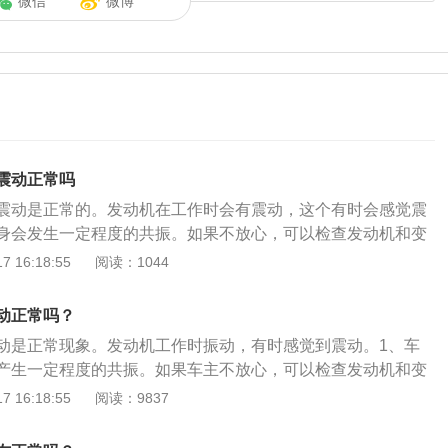
微信
微博
震动正常吗
震动是正常的。发动机在工作时会有震动，这个有时会感觉震
身会发生一定程度的共振。如果不放心，可以检查发动机和变
否可靠、支撑脚是否可靠、机脚垫是否裂纹、螺丝是否松动、
 16:18:55
阅读：1044
否松动等。跑高速注意事项：1、注意休息：在行驶前和行驶
意休息，行驶之前要有充足的睡眠，为行车做好准备，在行驶
动正常吗？
可以到服务区休息一会儿，切勿强忍睡意继续驾驶。2、合理
动是正常现象。发动机工作时振动，有时感觉到震动。1、车
用远近灯光，在没有隔离带的时候，要切换近光灯。3、保持
产生一定程度的共振。如果车主不放心，可以检查发动机和变
员的视野和反应能力有一定的影响，因此要保持车距，确保自
否可靠，支撑脚是否可靠，机器脚垫是否开裂，螺钉是否松
 16:18:55
阅读：9837
离。4、行车前检查汽车：在行驶前对汽车的灯光、机油、冷
螺钉是否松动等。2、驾驶时，方向盘会抖动。如果车速不
个整体的检查，以免在行驶的时候发生故障。
动，这种情况主要是由于轮胎在日常使用中由于摩擦、碰撞或