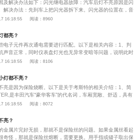
因及解决办法如下：闪光继电器故障：汽车后灯不亮原因是闪
。解决办法：先到车上把闪光器拆下来。闪光器的位置在，音
以通过听声音找），需要先拆下机头，然后拆开空调控制面
 16:18:55
阅读：8960
，拆下支架，拔掉线束，然后拆下闪光器。先拆下一个，去电
相同尺寸的继电器；然后把另外一个继电器也拆下，将买来的
灯都亮？
剪掉，装上就可以。
些电子元件再次通电需要进行匹配。以下是相关内容：1、判
机声音正常，同时仪表盘灯光也无异常变暗等问题，说明此时
说明汽车电瓶亏电或出现问题，已经无法启动。2、汽车电
 16:18:55
阅读：8106
是电池的一种，它的工作原理就是把化学能转化为电能。人们
酸蓄电池。即一种主要由铅及其氧化物制成，电解液是硫酸溶
小灯都不亮？
不亮是因为保险烧断。以下是关于考斯特的相关介绍：1、简
TER,是丰田汽车“豪华客车”的代名词，车厢宽敞、舒适，具有
及整车性能的综合匹配。2、定制改装：考斯特用途很广泛但
 16:18:55
阅读：8072
适用于接待车巡查车旅居车，由于原车的内部电子配置不能充
用途的考斯特从而就要进行升级。作为特殊用途乘坐舒适度是
不亮？
原车考斯特的座椅采用织物柔软度。
的金属片完好无损，那就不是保险丝的问题。如果金属丝看起
很奇怪，那就是保险丝熔断，需要更换。用手指或镊子取出保