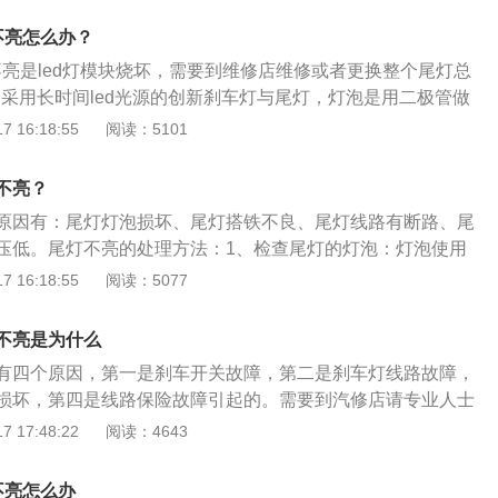
带来了出色的视觉效果；内饰方面，换装了全新液晶仪表以及悬
灯不亮怎么办？
方还配备了全新电子式换挡机构，营造出强烈的科技氛围。
灯不亮是led灯模块烧坏，需要到维修店维修或者更换整个尾灯总
种采用长时间led光源的创新刹车灯与尾灯，灯泡是用二极管做
高，而且反应速度快。宝马x3是一款运动型SUV，搭载B48
 16:18:55
阅读：5101
传统系统匹配8速手自一体变速箱，同时全系标配xDrive四驱系
为4717mm、1891mm、1689mm，轴距为2864mm。
不亮？
原因有：尾灯灯泡损坏、尾灯搭铁不良、尾灯线路有断路、尾
压低。尾灯不亮的处理方法：1、检查尾灯的灯泡：灯泡使用
出现尾灯不亮时更换灯泡即可；2、检查刹车灯开关：如果尾
 16:18:55
阅读：5077
灯不会亮，检修时可用导线把尾灯开关连接起来，如果尾灯
；3、检查保险丝：灯泡和开关都确定没有故障后，就要检查
不亮是为什么
检查车上其他用电设备工作情况，检查出不工作的用电设备，
有四个原因，第一是刹车开关故障，第二是刹车灯线路故障，
即可。帕杰罗是三菱旗下的一款中大型SUV，长宽高分别是49
损坏，第四是线路保险故障引起的。需要到汽修店请专业人士
、1900mm。
具体故障位置。一旦发现刹车灯不良，首先我们要检查刹车灯
 17:48:22
阅读：4643
汽车使用最频繁的，灯泡的使用寿命相对比较短，所以如果是
，只要更换了灯泡就不会有问题。而如果是刹车灯开关损坏的
灯不亮怎么办