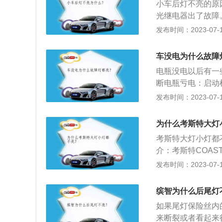
小车后灯不亮的原
光继电器出了故障
响机头的下方（可
发布时间：2023-07-17
板；找到闪光器后
子市场淘淘看。买
车没电为什么故障
新继电器多出的脚
电瓶没电以后有一
断电瓶亏电：启动
电瓶正常。反之则
发布时间：2023-07-17
瓶：也叫蓄电池，
所说的电瓶是指铅
为什么考斯特大灯
液的蓄电池。
考斯特大灯小灯都
介：考斯特COAS
经济性、豪华性以
发布时间：2023-07-17
是其价格相对较高
分满足，作为特殊
缤智为什么后尾灯
最需要改进的因为
如果尾灯保险丝内
来断裂或者看起来