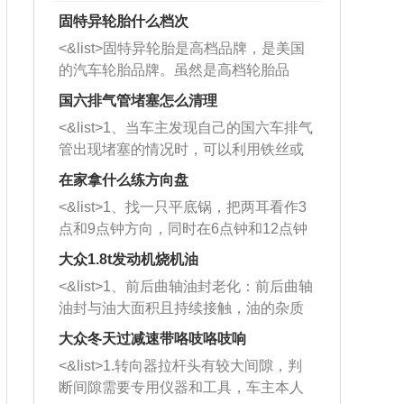
固特异轮胎什么档次
<&list>固特异轮胎是高档品牌，是美国
的汽车轮胎品牌。虽然是高档轮胎品
牌，但是中高低端的轮胎都有生产，这
国六排气管堵塞怎么清理
也是为了更好的开拓市场。
<&list>1、当车主发现自己的国六车排气
管出现堵塞的情况时，可以利用铁丝或
者是细棍，直接将杂物给取出来，如果
在家拿什么练方向盘
堵塞情况比较严重，也可以采取应急措
<&list>1、找一只平底锅，把两耳看作3
施。 <&list>2、直接利用木棍将所有的
点和9点钟方向，同时在6点钟和12点钟
杂物推到排气管里面的位置处，然后将
方向做一个标记。 <&list>2、双手握住
三元催化器拆解开，就可以将堵塞的东
大众1.8t发动机烧机油
平底锅两耳，然后往左打半圈、一圈、
西取出来。但如果是因为积碳过多引起
<&list>1、前后曲轴油封老化：前后曲轴
一圈半的练习，往右同样也要打相同的
的堵塞，就需要将三元催化器泡在草酸
油封与油大面积且持续接触，油的杂质
圈数。 <&list>3、最后强调要反复练
中进行清洗。 <&list>3、也可以利用清
和发动机内持续温度变化使其密封效果
习，这样就可以形成肌肉记忆，在真实
大众冬天过减速带咯吱咯吱响
洗剂对堵塞的情况得到解决，将清洗剂
逐渐减弱，导致渗油或漏油。<&list>2、
驾驶车辆时，不需要记忆也能打好方
放在燃油箱中，与燃油混合后，车辆启
<&list>1.转向器拉杆头有较大间隙，判
活塞间隙过大：积碳会使活塞环与缸体
向。
动时，就可以和汽油一起进入到燃烧
断间隙需要专用仪器和工具，车主本人
的间隙扩大，导致机油流入燃烧室中，