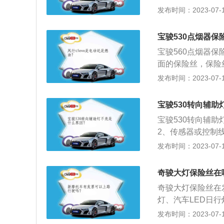
险丝。关于车灯的
发布时间：2023-07-17
夜间行驶在道路照
灯：倒车灯在驾驶
宝骏530点烟器保
面车辆正在倒车的
宝骏560点烟器
面的保险丝，保险
件，用于方便车主
发布时间：2023-07-17
530长款高为469
的设计风格。2、宝骏
宝骏530转向辅
m，最大扭矩为250
宝骏530转向辅
输出的动力，满足
2、传感器或控制
隙过大。解决方法
发布时间：2023-07-17
果电阻发热，而触
电器有故障，因对
奇骏大灯保险丝在
向灯不亮，可用螺
奇骏大灯保险丝在
如果按下触点转向
灯、汽车LED日
开关火线与左右灯
间开车或坏天气条
发布时间：2023-07-17
换。
uv，长宽高分别为4