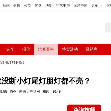
插画
健康
公益
优选
法制
守艺中华
应急中国
更多
地
选车
报价
汽修百科
特卖活动
经销商
尾灯朋灯都不亮？
丝没断小灯尾灯朋灯都不亮？
8:55
原创
来源：中华网
阅读：9149
咨询技师