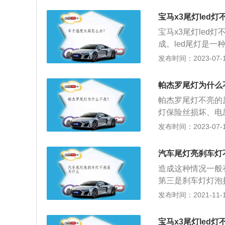
LED尾灯设计，
宝马x3尾灯led
浮式中控屏幕，下
宝马x3尾灯led
成。led尾灯是一
的，亮度比普通灯泡
发布时间：2023-07-17
型2.0T发动机，
统。其车身长宽高分别
帕杰罗尾灯为什么
帕杰罗尾灯不亮的
灯保险丝损坏、电
寿命比较短，汽车
发布时间：2023-07-17
灯开关有故障，尾
亮，说明开关损坏
汽车尾灯亮刹车灯
保险丝，这时可以
造成这种情况一般
更换相应的保险丝
第三是刹车灯灯泡
00mm、1875mm
进行排查才能了解
发布时间：2021-11-17
泡，因为刹车灯是
灯泡出现问题的话
宝马x3尾灯led