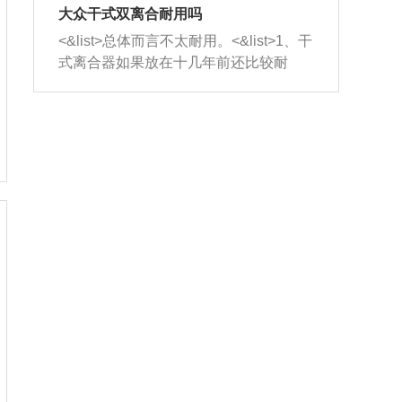
室，最后形成废气排出，就可以让三元
无法制作，需要将车辆送到修理厂或4s
造成烧机油。<&list>3、机油粘度。使用
大众干式双离合耐用吗
催化器得到清洗，排气管堵塞的情况就
店；<&list>2.车辆半轴套管防尘罩破
机油粘度过小的话，同样会有烧机油现
<&list>总体而言不太耐用。<&list>1、干
能够得到解决。
裂，破裂后会出现漏油现象，使半轴磨
象，机油粘度过小具有很好的流动性，
式离合器如果放在十几年前还比较耐
损严重，磨损的半轴容易损坏，产生异
容易窜入到气缸内，参与燃烧。<&list>
用，但是由于现在的汽车发动机动力输
响；<&list>3.稳定器的转向胶套和球头
4、机油量。机油量过多，机油压力过
出越来越高，使得干式离合器散热不足
老化，一般是使用时间过长造成的。解
大，会将部分机油压入气缸内，也会出
的缺陷也逐渐暴露出来。<&list>2、由于
决方法是更换新的质量好的转向橡胶套
现烧机油。<&list>5、机油滤清器堵塞：
干式双离合的工作环境暴露在空气中，
和球头。
会导致进气不畅，使进气压力下降，形
而离合器的散热也是通离合器罩上面的
成负压，使机油在负压的情况下吸入燃
几个小孔来进行散热。但是在行驶过程
烧室引起烧机油。<&list>6、正时齿轮或
中变速箱需要换挡，就不得不使得离合
链条磨损：正时齿轮或链条的磨损会引
器频繁工作。<&list>3、长时间的低速行
起气阀和曲轴的正时不同步。由于轮齿
驶以及过于频繁的启停，导致离合器的
或链条磨损产生的过量侧隙，使得发动
温度不断升高，而低速行驶时空气流动
机的调节无法实现：前一圈的正时和下
效率不高，无法将离合器中的热量有效
一圈可能就不一样。当气阀和活塞的运
的带走，导致离合器内部的温度不断升
动不同步时，会造成过大的机油消耗。
高，加速离合器的磨损。
解决方法：更换正时齿轮或链条。<&list
>7、内垫圈、进风口破裂：新的发动机
设计中，经常采用各种由金属和其他材