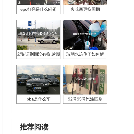
epc灯亮是什么问题
火花塞更换周期
驾驶证到期没有换,逾期
玻璃水冻住了如何解
怎么办??
决？
bba是什么车
92号95号汽油区别
推荐阅读