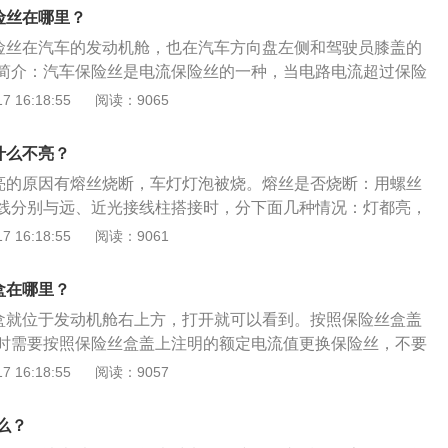
泡烧坏了，灯泡的熔丝烧断，这时需要去维修店更换一侧尾灯
险丝在哪里？
之前更换过尾灯的灯泡，可能是新安装的灯泡的功率与车辆不
保险丝在汽车的发动机舱，也在汽车方向盘左侧和驾驶员膝盖的
辆功率的灯泡。尾灯通常是指安装在汽车背后，颜色为红色的
简介：汽车保险丝是电流保险丝的一种，当电路电流超过保险
车后面车辆做警示的刹车灯。在汽车出现紧急状况或发生交通
时就会在几秒内熔断，起到电路保护的作用。常用于汽车电路
 16:18:55
阅读：9065
汽车尾灯用于提示后方来车需要减缓速度，以免发生追尾情
工业设备的过流保护。更换的注意事项：需按照保险丝盒盖上
于指示方向的是转向灯，用于警示后方车辆的是红色刹车灯，
更换保险丝，不要改用比额定电流高的保险丝。如果新保险丝
白色倒车灯。以及在昏暗的路面行驶时汽车需要开启红色刹车
什么不亮？
明，电路系统可能存在故障，应尽快检修。
车辆开车的宽度，以免光线不好，导致周围车辆无法判断，造
不亮的原因有熔丝烧断，车灯灯泡被烧。熔丝是否烧断：用螺丝
线分别与远、近光接线柱搭接时，分下面几种情况：灯都亮，
降。若搭—接时，远光亮、近光不亮，则故障在变光开关到大
 16:18:55
阅读：9061
之间。若大灯远光灯不亮时，应查看远光指示灯是否亮，若
线板至大灯之间，若不亮，则表明接线板至变光开关之间有故
盒在哪里？
灯亮，另一个不亮，则可能是灯丝烧断或接线有断路，或是搭
丝盒就位于发动机舱右上方，打开就可以看到。按照保险丝盒盖
弱)。车灯灯泡被烧：电压调节器有故障，电压过高。蓄电池导
时需要按照保险丝盒盖上注明的额定电流值更换保险丝，不要
发电机空载电压过高。发电机电枢和磁场线圈间有短路。
的保险丝。替换保险丝：在没有备用保险丝情况下。紧急时，
 16:18:55
阅读：9057
安全没有影响的其他设备上的保险丝代替；如果不能找到具有
险丝，则可采用比原保险丝额定电流低的代替。检修的情况：
么？
刻熔断，则说明，电路系统可能存在故障，应尽快检修。