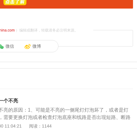
china.com
）编辑或翻译，转载请务必注明来源。
微信
微博
一个不亮
不亮的原因：1、可能是不亮的一侧尾灯灯泡坏了，或者是灯
，需要更换灯泡或者检查灯泡底座和线路是否出现短路、断路
进行维修。2、汽车一侧的闪光继电器损坏的话，就会导致汽
 11:04:21
阅读：1144
了，可以去维修店更换一个新的闪光继电器。3、可能是不亮