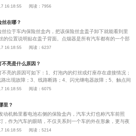
相关信息如下：1、简介：车灯就是指车辆上的灯具、是车辆
 16:18:55
阅读：7956
明的工具，也是发出各种车辆行驶信号的提示工具。2、倒车
者挂上倒档时自动开启，它是白色透明的灯，主要是起提示后
险丝在哪？
作用。
保险丝位于车内保险丝盒内，把该保险丝盒盖子卸下就能看到里
丝的位置说明贴在盖子背面。点烟器是所有汽车都有的一个部
吸烟时点烟的火源。以下是关于宝骏530的更多资料：1、宝骏
 16:18:55
阅读：6237
5×1835×1750mm，轴距为2750mm，整体造型延续了硬朗大气
530搭载1.5T涡轮增压发动机，最大功率108kW/5200rp
助灯不亮是什么原因？
N·m/2200-3400rpm，相当于市场上主流2.4L自然吸气发动机
助灯不亮的原因可如下：1、灯泡内的灯丝或灯座存在虚接情况；
国六排放标准。
线路出现故障；3、线路断路；4、闪光继电器故障；5、触点间
如下：1、打开闪光继电器盖，检查线圈、电阻是否完好。如
 16:18:55
阅读：6075
点又不能闭合时，可按下活动触点，此时若转向灯亮，表明继
触点间隙应进行调整；2、如果按下活动触点、触点闭合时转
哪里？
丝刀将触点短接，此时如灯亮，则说明触点氧化需更换；3、
发动机舱里蓄电池右侧的保险盒内，汽车大灯也称汽车前照
灯不亮，则可能是转向开关有故障，可用螺丝刀分别接通转向
行灯，作为汽车的眼睛，不仅关系到一个车的外在形象，更与夜
线接线柱。若灯亮，表示转向开关有故障，应拆下检修或更
件下的安全驾驶紧密相关。奇骏是东风日产生产的一款紧凑型s
 16:18:55
阅读：5214
675mm、1820mm、1722mm，符合一辆B级车的标准，两侧