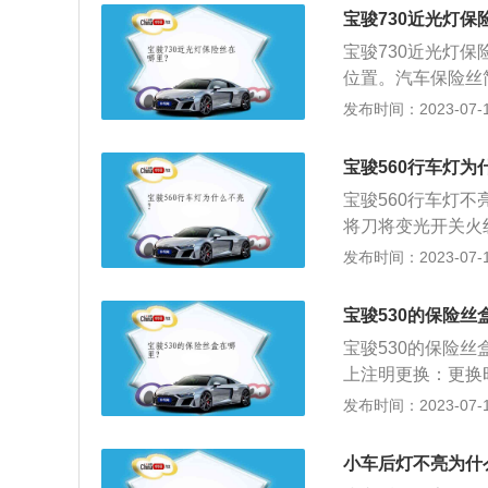
的那一侧尾灯的灯
宝骏730近光灯保
的灯泡。4、如果
宝骏730近光灯
符，需要更匹配车
位置。汽车保险丝
灯，主要用于对汽
丝额定电流的2倍
发布时间：2023-07-17
事故时，需要开启
过流保护，也用于
况。一般来说，用
注明的额定电流值
用于辅助倒车的是
宝骏560行车灯为
又立刻熔断，则说
灯，用于提示周围
宝骏560行车灯
成安全隐患。
将刀将变光开关火
表明变光开关有故
发布时间：2023-07-17
灯之间或到近光灯
亮，表明故障在接
宝骏530的保险丝
障。若只有一个大
宝骏530的保险
铁不良(大灯亮度
上注明更换：更换
线接触不良，造成
改用比额定电流高
发布时间：2023-07-17
可以更换对驾驶及
相同电流负荷的保
小车后灯不亮为什
如果新保险丝又立