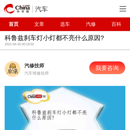
汽车
首页
文章
选车
汽修
百科
科鲁兹刹车灯小灯都不亮什么原因?
2021-04-26 00:19:02
汽修技师
我要咨询
汽车维修技师