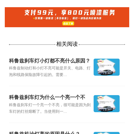
相关阅读
科鲁兹刹车灯小灯都不亮什么原因？
科鲁兹制动灯和小灯不亮可能是开关、电路、灯
泡和线路保险故障引起的。需要...
科鲁兹刹车灯为什么一个亮一个不
亮？
科鲁兹刹车灯一个亮一个不亮，很可能是因为刹
车灯的灯丝熔断了。当使用到一...