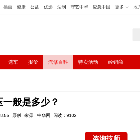
插画
健康
公益
优选
法制
守艺中华
应急中国
更多
地
选车
报价
汽修百科
特卖活动
经销商
压一般是多少？
8:55
原创
来源：中华网
阅读：9102
咨询技师