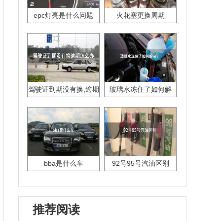
epc灯亮是什么问题
火花塞更换周期
驾驶证到期没有换,逾期
玻璃水冻住了如何解
怎么办??
决？
bba是什么车
92号95号汽油区别
推荐阅读