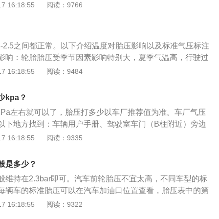
这种状态下容易损坏轮胎。汽车轮胎胎压过高：胎压过高，会
 16:18:55
阅读：9766
磨损。
触面积减少，单位面积所承受的压力，磨损剧增，容易造成刹
起物或凹陷爆破，损害车的悬挂系统，引起乘坐不舒适，胎压
胎爆胎。
3-2.5之间都正常。以下介绍温度对胎压影响以及标准气压标注
影响：轮胎胎压受季节因素影响特别大，夏季气温高，行驶过
，胎压高容易引起爆胎，胎压要稍低一些。冬季胎压比夏季要
 16:18:55
阅读：9484
缩，所以一般冬天汽车胎压在250kpa-280kpa之间比较合
位置：车辆用户手册，驾驶室车门(B柱附近)旁边标签，车辆驾
kpa？
盖小门。
0KPa左右就可以了，胎压打多少以车厂推荐值为准。车厂气压
以下地方找到：车辆用户手册、驾驶室车门（B柱附近）旁边
座旁的抽屉、油箱盖小门。一般正常的小轿车气压打到2.5ba
 16:18:55
阅读：9335
就可以满足正常使用了。如果再考虑热胀冷缩，夏天可以打低一
；冬天可以多打一些，如260kPa。胎压是影响轮胎使用寿命和经
般是多少？
轮胎气压选择不合理会造成功率循环，进而使轮胎磨损增大，
维持在2.3bar即可。汽车前轮胎压不宜太高，不同车型的标
时考虑到对动力性的影响，必须选择合适的轮胎气压来延长轮
每辆车的标准胎压可以在汽车加油口位置查看，胎压表中的第
经济性。
。胎压指的是轮胎内部空气的压强。在汽车保养上发动机是汽
 16:18:55
阅读：9322
的损坏将导致汽车生命的耗尽，那么轮胎胎压则是汽车的血