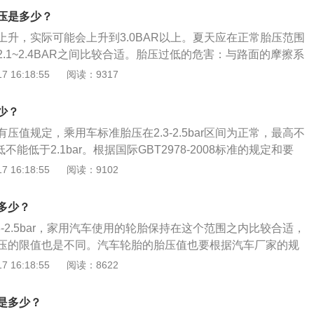
汽车的性能和动力有着至关重要的作用。现在很多车胎充入的
压是多少？
些车胎，胎压要求比较严格。充入空气的车胎，和四季变换有
上升，实际可能会上升到3.0BAR以上。夏天应在正常胎压范围
车的性能有紧密联系，比如舒适度及运载量，还会影响车胎寿
.1~2.4BAR之间比较合适。胎压过低的危害：与路面的摩擦系
上升；造成方向盘很沉，易跑偏等不利驾乘安全的因素； 使轮
 16:18:55
阅读：9317
增大，过度的碾压造成轮胎的异常发热；使得帘线以及橡胶的
层或者帘线折断与轮辋之间产生过度的摩擦造成胎圈部位损
少？
胎与地面的摩擦成倍增加，胎温急剧升高，轮胎变软，强度急
压值规定，乘用车标准胎压在2.3-2.5bar区间为正常，最高不
行驶，就可能导致爆胎；使胎体变形增大，胎侧容易出现裂
低不能低于2.1bar。根据国际GBT2978-2008标准的规定和要
运动，导致过度发热，促使橡胶老化、帘布层疲劳、帘线折
 标准型轮胎是2.4-2.5bar；增强型轮胎是2.8-2.9bar；最
 16:18:55
阅读：9102
地面积增大，加速胎肩磨损。
5bar。冬天胎压正常值：冬天胎压以汽车轮胎标准气压为原
.2bar左右。 夏天胎压正常值；一般以汽车轮胎标准胎压下限
多少？
胎胎压下线2.4bar。如果汽车经常露天停放，胎压一般可以
3-2.5bar，家用汽车使用的轮胎保持在这个范围之内比较合适，
r左右，以免高温爆胎。
压的限值也是不同。汽车轮胎的胎压值也要根据汽车厂家的规
的胎压设定需要考虑到车身的重量，汽车的底盘高度以及行驶
 16:18:55
阅读：8622
胎压与轮胎的品牌没有必然的联系。汽车轮胎的胎压值只要保
内，对汽车来讲就没有太大的影响，在驾驶汽车的过程中，因
是多少？
不同，汽车的四个轮胎的胎压值也会不同，四个轮胎的胎压差