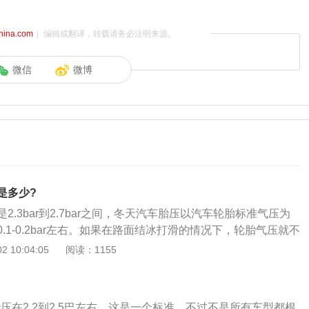
china.com
）编辑或翻译，转载请务必注明来源。
微信
微博
是多少?
2.3bar到2.7bar之间，冬天汽车胎压以汽车轮胎标准气压为
.1-0.2bar左右。如果在路面结冰打滑的情况下，轮胎气压就不
磨损，但胎压高会影响轮胎的附着力。为了增加轮胎的附着
 10:04:05
阅读：1155
减少胎压。以下是冬天汽车胎压注意事项：一般来讲，冷车状
bar，后胎2.4-2.5bar都属于正常范围。(有的是反过来，前胎2.4-
.2-2.3bar)具体以每辆车标注的胎压为准。根据热胀冷缩的原理，
胎压在2.2到2.5巴左右，这是一个标准，不过不是所有车型都根