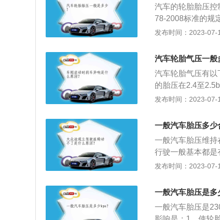
汽车的轮胎胎压控制
控制在0.1bar
78-2008标准的
象，胎压过大还会
型轮胎：2.8-2.9
发布时间：2023-07-17
起物会导致汽车的
常吗？不正常。根据
2.4-2.5bar
汽车轮胎气压一般
——冬天胎压以汽车
汽车轮胎气压有以下
多少正常？一般以
的胎压在2.4至2.
r。如果汽车经常露
2.6至2.8ba
发布时间：2023-07-17
范围也有一定的变
变化，如果当地气温
一般汽车胎压多少
ar；如果行车当地
一般汽车胎压维持在
行驶一般基本都是
低，影响制动效果
发布时间：2023-07-17
面中央的花纹局部
零部件的寿命；会
一般汽车胎压是多少
驶中受到的负荷增
一般汽车胎压是23
很容易扎入胎内，
影响是：1、使轮