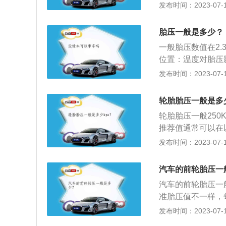
处于变形的状态，
发布时间：2023-07-17
积增大，加速胎肩
使轮胎与地面的接
车失控，遇地面突
胎压一般是多少？
太高还容易导致轮
一般胎压数值在2.
位置：温度对胎压
程中轮胎容易发热
发布时间：2023-07-17
高一点，因为热胀冷
适。标准气压标注
轮胎胎压一般是多少
驶座旁抽屉，油箱
轮胎胎压一般25
推荐值通常可以在
的标签、车辆驾驶
发布时间：2023-07-17
r，即250kPa
些，如240kPa
汽车的前轮胎压一
济性的重要因素，
汽车的前轮胎压一般
影响使用寿命，同
准胎压值不一样，
胎使用寿命和提高
一排就是标准胎压
发布时间：2023-07-17
车的心脏，发动机