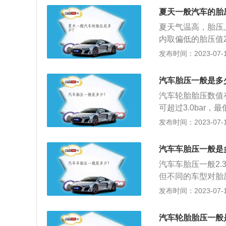
压，胎压的高低对
夏天一般汽车的胎
不是空气，对于这
夏天气温高，胎压
关系，并且胎压与
内取偏低的胎压值2
命。
数便会增大，油耗
发布时间：2023-07-17
胎各部位的运动量
功能降低，引发脱
汽车胎压一般是多
伤，异常磨损；轮
汽车轮胎胎压数值有
剧下降。车辆高速
可超过3.0bar，最
口，同时产生屈挠
求，不同轮胎胎压如下：
发布时间：2023-07-17
断，还会使轮胎接
高气压不应大于3.
则，适当进行调高0
汽车车胎压一般是
即可。比如标准型轮
汽车车胎压一般2.
比标准低0.1ba
但不同的车型对胎
定为准，因为轮胎
发布时间：2023-07-17
的状态等，轮胎的
持在合理的范围之
汽车轮胎胎压一般
为汽车的行驶状态