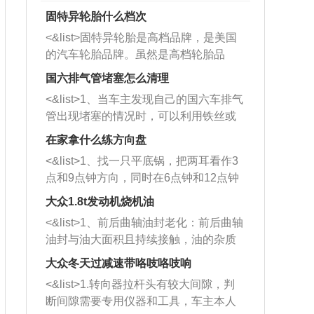
固特异轮胎什么档次
<&list>固特异轮胎是高档品牌，是美国
的汽车轮胎品牌。虽然是高档轮胎品
牌，但是中高低端的轮胎都有生产，这
国六排气管堵塞怎么清理
也是为了更好的开拓市场。
<&list>1、当车主发现自己的国六车排气
管出现堵塞的情况时，可以利用铁丝或
者是细棍，直接将杂物给取出来，如果
在家拿什么练方向盘
堵塞情况比较严重，也可以采取应急措
<&list>1、找一只平底锅，把两耳看作3
施。 <&list>2、直接利用木棍将所有的
点和9点钟方向，同时在6点钟和12点钟
杂物推到排气管里面的位置处，然后将
方向做一个标记。 <&list>2、双手握住
三元催化器拆解开，就可以将堵塞的东
大众1.8t发动机烧机油
平底锅两耳，然后往左打半圈、一圈、
西取出来。但如果是因为积碳过多引起
<&list>1、前后曲轴油封老化：前后曲轴
一圈半的练习，往右同样也要打相同的
的堵塞，就需要将三元催化器泡在草酸
油封与油大面积且持续接触，油的杂质
圈数。 <&list>3、最后强调要反复练
中进行清洗。 <&list>3、也可以利用清
和发动机内持续温度变化使其密封效果
习，这样就可以形成肌肉记忆，在真实
大众冬天过减速带咯吱咯吱响
洗剂对堵塞的情况得到解决，将清洗剂
逐渐减弱，导致渗油或漏油。<&list>2、
驾驶车辆时，不需要记忆也能打好方
放在燃油箱中，与燃油混合后，车辆启
<&list>1.转向器拉杆头有较大间隙，判
活塞间隙过大：积碳会使活塞环与缸体
向。
动时，就可以和汽油一起进入到燃烧
断间隙需要专用仪器和工具，车主本人
的间隙扩大，导致机油流入燃烧室中，