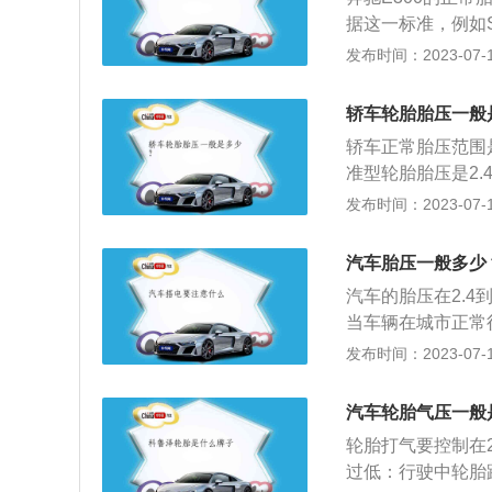
夏天可以比正常值调低
据这一标准，例如S
常值需要参考汽车
2到2.9巴之间
发布时间：2023-07-17
接触面。这点绝对
手册或者车门B柱
费油。并且，如果
压。胎压是轮胎的
加；方向盘很重，
轿车轮胎胎压一般
压正确合适，不过
分的运动量，过度
轿车正常胎压范围是2
节因素，夏天和冬
和轮辋之间分层或
准型轮胎胎压是2.4-
发热，胎压高的话
力加倍，轮胎温度
bar。胎压过高
发布时间：2023-07-17
是，无论如何调节
汽车应至少每月检
盘震动、跑偏，使
尽量观察轮胎状态
胎寿命下降；车身
手司机可能一下子
汽车胎压一般多少
受到过度的伸张变
胎压以及补充。
汽车的胎压在2.4
能下降。当遇到路
当车辆在城市正常
内裂和爆破，造成
空载和重载下的空
发布时间：2023-07-17
升；造成方向盘很
易升高，轮胎压力
大，过度的碾压造
震有关。如果您觉
或者帘线折断与轮
汽车轮胎气压一般
地面的摩擦成倍增
轮胎打气要控制在2
驶，就可能导致爆
过低：行驶中轮胎
动，导致过度发热