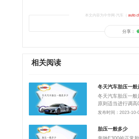
本文内容为中华网·汽车（
auto.
分享：
相关阅读
冬天汽车胎压一般
冬天汽车胎压一般是
原则适当进行调高0
宜过高，虽可降低
发布时间：2023-10-02
力，这时又要适当
态下前胎2.2-2.3
胎压一般多少
2.5bar，后胎2
奔驰E300的正常