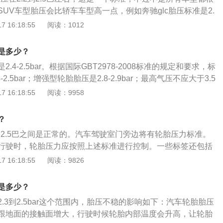
0.1-0.2bar，冬天可以比正常值调高0.1-0.2bar。这里的正
UV车型胎压会比轿车车型高一点，例如奔驰glc胎压标准是2.
说明书。有人觉得冬天胎压要低，这样可以增加胎面与地面的
。所以具体标准还是要根据厂商给出的，一般都会显示在车辆用户
 16:18:55
阅读：1012
错误，如果胎压过低，胎侧变形加剧会造成损坏和爆胎，而且
或者C柱附件旁边的标志，那里可以看到厂商的推荐值冷却胎
轮胎压力过低，与路面的摩擦系数会增加，燃油消耗也会增
生命，想要轮胎能够处于良好的工作状况，首先要确保轮胎胎
容易滑落以及其他不利于驾驶安全的因素；这会增加轮胎各部
是多少？
胎压很难控制准确，可以略高但是千万不能太低。同时还有季
滚动会导致轮胎异常发热；降低电线和橡胶的功能，导致电线
.4-2.5bar。根据国际GBT2978-2008标准的规定和要求，标
天相比，胎压应该是要低一些，因为夏天的气温高，轮胎容易
过度摩擦，从而损坏胎圈和异常磨损；轮胎与地面之间的摩擦
2.5bar；增强型轮胎胎压是2.8-2.9bar；最高气压不应大于3.5
容易引起爆胎；冬季胎压比夏季要高一点，因为冷缩热胀。但
急剧上升。因此，要及时去维修店调节胎压到合适的值。通常
的危害：轮胎的摩擦力、附着力会降低，影响制动效果；导致方向
 16:18:55
阅读：9958
，都不应该超过厂商的推荐值很多。建议用户在出行的时候，
查一次轮胎压力，并在每次季节变化时调整轮胎压力。
行驶的舒适性降低；加速轮胎胎面中央的花纹局部磨损，使轮
。行驶中注意听轮胎与地面摩擦的声音，这些要慢慢积累，新
的震动变大，间接会影响到其他零部件的寿命；会使轮胎帘线
感觉不到；如果缺乏相关设备，可以定期到附近的修理店检查
？
形，胎体弹性下降，使汽车在行驶中受到的负荷增大；耐轧性
到2.5巴之间是正常的。汽车驾驶室门旁边将有轮胎压力标准。
面的钉子、玻璃等尖锐物体时，很容易扎入胎内，冲击会产生
行驶时，轮胎压力应按照上述标准进行控制。一些标签还包括
爆胎。胎压过低的危害：与路面的摩擦系数便会增大，油耗上
气压力。请参阅标签上的空气压力。高速行驶时，轮胎温度容
 16:18:55
阅读：9826
沉，易跑偏等不利驾乘安全的因素；使轮胎各部位的运动量增
高时，轮胎形状变量小，热量少。轮胎压力实际上与车辆的减
成轮胎的异常发热；使得帘线以及橡胶的功能降低，引发脱层
得车辆的减震性差，可以稍微降低车辆的胎压。
辋之间产生过度的摩擦造成胎圈部位损伤，异常磨损；轮胎与
是多少？
加，胎温急剧升高，轮胎变软，强度急剧下降。车辆高速行
.3到2.5bar这个范围内，胎压不稳的影响如下：汽车轮胎胎压
胎；使胎体变形增大，胎侧容易出现裂口，同时产生屈挠运
跟地面的接触面增大，行驶时候轮胎内部温度会升高，让轮胎
，促使橡胶老化，帘布层疲劳，帘线折断，还会使轮胎接地面