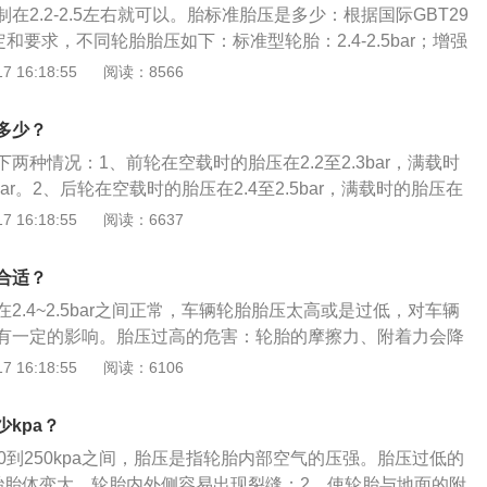
在2.2-2.5左右就可以。胎标准胎压是多少：根据国际GBT29
不会有任何影响。如果轮胎的胎压过大，部分车型会出现跑偏的现
规定和要求，不同轮胎胎压如下：标准型轮胎：2.4-2.5bar；增强
影响汽车的舒适性，如果行驶在路况较差的路段，遇到地面突
bar；最高气压：不应大于3.5bar。其他变形问题：胎压2.0bar正
 16:18:55
阅读：8566
轮胎爆胎。
国际GBT2978-2008标准的规定和要求，标准型轮胎胎压为
，2.0bar低于标准胎压的最低值，所以不正常。冬天胎压多少正常？
多少？
轮胎标准气压为原则，适当进行调高0.2bar左右。夏天胎压
两种情况：1、前轮在空载时的胎压在2.2至2.3bar，满载时
汽车轮胎标准胎压下限即可。比如标准型轮胎胎压下线2.4ba
5bar。2、后轮在空载时的胎压在2.4至2.5bar，满载时的胎压在
天停放，胎压一般可以比标准低0.1bar左右，以免高温爆胎
r。以下是汽车轮胎气压相关介绍：1、轮胎的型号不同，胎压的充压
 16:18:55
阅读：6637
化，车辆的标准胎压在出厂时会有标注。2、胎压会根据气温
高或者是夏天的时候，比较好的做法是将胎压降低0.1至0.2b
合适？
气温太低，比如冬天的时候，需要把胎压提高0.1至0.2bar。
2.4~2.5bar之间正常，车辆轮胎胎压太高或是过低，对车辆
有一定的影响。胎压过高的危害：轮胎的摩擦力、附着力会降
；导致方向盘震动、跑偏，使行驶的舒适性降低；加速轮胎胎
 16:18:55
阅读：6106
磨损，使轮胎寿命下降；车身的震动变大，间接会影响到其他
使轮胎帘线受到过度的伸张变形，胎体弹性下降，使汽车在行
kpa？
大；耐轧性能下降。当遇到路面的钉子、玻璃等尖锐物体时，
0到250kpa之间，胎压是指轮胎内部空气的压强。胎压过低的
冲击会产生内裂和爆破，造成爆胎。
胎胎体变大，轮胎内外侧容易出现裂缝；2、使轮胎与地面的附