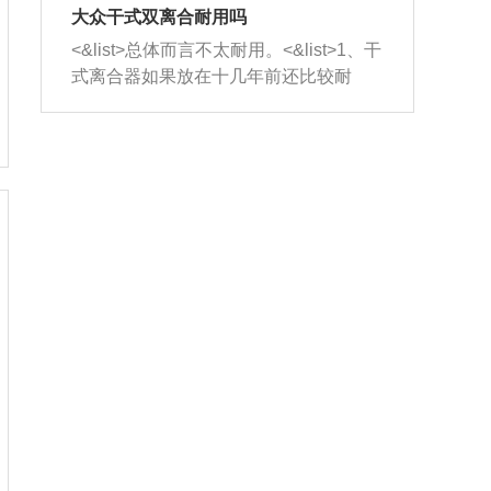
室，最后形成废气排出，就可以让三元
无法制作，需要将车辆送到修理厂或4s
造成烧机油。<&list>3、机油粘度。使用
大众干式双离合耐用吗
催化器得到清洗，排气管堵塞的情况就
店；<&list>2.车辆半轴套管防尘罩破
机油粘度过小的话，同样会有烧机油现
<&list>总体而言不太耐用。<&list>1、干
能够得到解决。
裂，破裂后会出现漏油现象，使半轴磨
象，机油粘度过小具有很好的流动性，
式离合器如果放在十几年前还比较耐
损严重，磨损的半轴容易损坏，产生异
容易窜入到气缸内，参与燃烧。<&list>
用，但是由于现在的汽车发动机动力输
响；<&list>3.稳定器的转向胶套和球头
4、机油量。机油量过多，机油压力过
出越来越高，使得干式离合器散热不足
老化，一般是使用时间过长造成的。解
大，会将部分机油压入气缸内，也会出
的缺陷也逐渐暴露出来。<&list>2、由于
决方法是更换新的质量好的转向橡胶套
现烧机油。<&list>5、机油滤清器堵塞：
干式双离合的工作环境暴露在空气中，
和球头。
会导致进气不畅，使进气压力下降，形
而离合器的散热也是通离合器罩上面的
成负压，使机油在负压的情况下吸入燃
几个小孔来进行散热。但是在行驶过程
烧室引起烧机油。<&list>6、正时齿轮或
中变速箱需要换挡，就不得不使得离合
链条磨损：正时齿轮或链条的磨损会引
器频繁工作。<&list>3、长时间的低速行
起气阀和曲轴的正时不同步。由于轮齿
驶以及过于频繁的启停，导致离合器的
或链条磨损产生的过量侧隙，使得发动
温度不断升高，而低速行驶时空气流动
机的调节无法实现：前一圈的正时和下
效率不高，无法将离合器中的热量有效
一圈可能就不一样。当气阀和活塞的运
的带走，导致离合器内部的温度不断升
动不同步时，会造成过大的机油消耗。
高，加速离合器的磨损。
解决方法：更换正时齿轮或链条。<&list
>7、内垫圈、进风口破裂：新的发动机
设计中，经常采用各种由金属和其他材