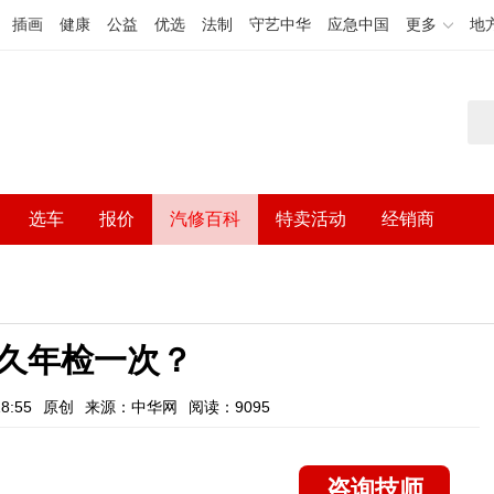
插画
健康
公益
优选
法制
守艺中华
应急中国
更多
地
选车
报价
汽修百科
特卖活动
经销商
久年检一次？
8:55
原创
来源：中华网
阅读：9095
咨询技师