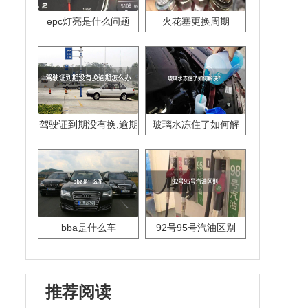
epc灯亮是什么问题
火花塞更换周期
驾驶证到期没有换,逾期
玻璃水冻住了如何解
怎么办??
决？
bba是什么车
92号95号汽油区别
推荐阅读