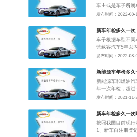
发生过造成人员伤
车主或是车子所属
随后直接想公安机
发布时间：2022-08-16
安机关交通部门可
主，城市范畴内机
新车年检多久一次
构，为了便捷车辆
车子根据车型不同
时降低了排队时长
营载客汽车5年以內
标识和环保标。汽
大型的、微型非经营
发布时间：2022-08-06
要求，之前轿车每
查1次；3、经营载
免检。
6年免车年检并非
新能源车年检多久
阶段，但依然要每
新能源车和燃油汽
概念一定要差别好
年一次年检，超过
年检并申请办理车
放年检标志。新能
发布时间：2021-11-29
的，每6个月检查
括燃料电池汽车或
检查1次；超过1
机动车的使用性质
检条件的，6年内
新车年检多久一次
年每两年一审，6
按照我国目前现行
汽车的行驶证，有
1、新车自注册登记
时年审，在路上行