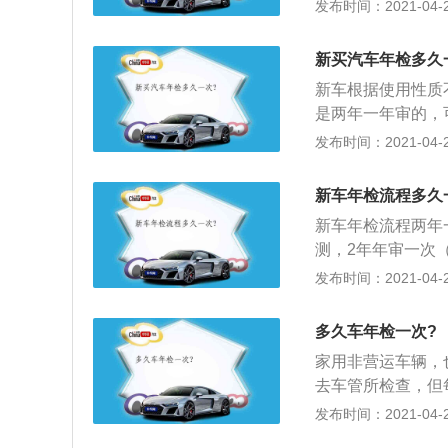
往交管部门申领贴
发布时间：2021-04-26
的车辆出现保险事
当前往车管所以及
每半年应当前往车
新买汽车年检多久
新车根据使用性质
是两年一年审的，
需要携带车主身份
发布时间：2021-04-26
录即可；3、机动
须先处理好违章再
新车年检流程多久
新车年检流程两年
测，2年年审一次
可，还有领取新的
发布时间：2021-04-26
理即可；2、车辆
的一问项检测，相
多久车年检一次?
体检，及时消除车
家用非营运车辆，
也就是我们答平时
去车管所检查，但
版；2、车龄达到
发布时间：2021-04-26
15年以上的，每