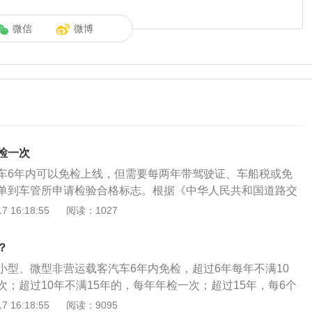
微信
微博
检一次
车6年内可以免检上线，但需要每两年带驾驶证、车船税或免
单到车管所申请检验合格标志。根据《中华人民共和国道路交
》第十六条显示，机动车应当从注册登记之日起，按照下列期
 16:18:55
阅读：1027
验：1、营运载客汽车5年以内每年检验1次；超过5年的，每6
、载货汽车和大型、中型非营运载客汽车10年以内每年检验1
？
每6个月检验1次；3、小型、微型非营运载客汽车6年以内每2
小型、微型非营运载客汽车6年内免检，超过6年每年不满10
年的，每年检验1次；超过15年的，每6个月检验1次；4、摩托
；超过10年不满15年的，每年年检一次；超过15年，每6个
检验1次；超过4年的，每年检验1次；5、拖拉机和其他机动车每
载客汽车5年以内每年检验1次；超过5年，每6个月检验1次；载
 16:18:55
阅读：9095
营运机动车在规定检验期限内经安全技术检验合格的，不再重复