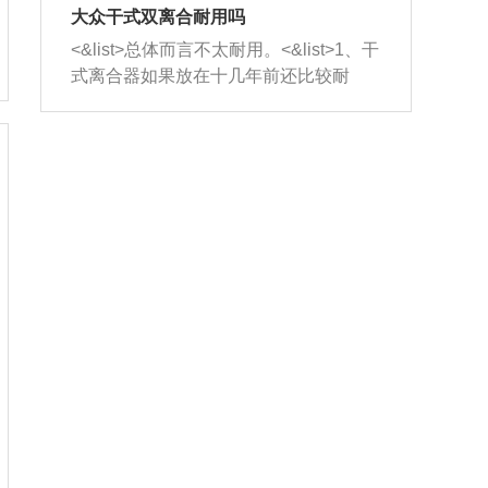
室，最后形成废气排出，就可以让三元
无法制作，需要将车辆送到修理厂或4s
造成烧机油。<&list>3、机油粘度。使用
大众干式双离合耐用吗
催化器得到清洗，排气管堵塞的情况就
店；<&list>2.车辆半轴套管防尘罩破
机油粘度过小的话，同样会有烧机油现
<&list>总体而言不太耐用。<&list>1、干
能够得到解决。
裂，破裂后会出现漏油现象，使半轴磨
象，机油粘度过小具有很好的流动性，
式离合器如果放在十几年前还比较耐
损严重，磨损的半轴容易损坏，产生异
容易窜入到气缸内，参与燃烧。<&list>
用，但是由于现在的汽车发动机动力输
响；<&list>3.稳定器的转向胶套和球头
4、机油量。机油量过多，机油压力过
出越来越高，使得干式离合器散热不足
老化，一般是使用时间过长造成的。解
大，会将部分机油压入气缸内，也会出
的缺陷也逐渐暴露出来。<&list>2、由于
决方法是更换新的质量好的转向橡胶套
现烧机油。<&list>5、机油滤清器堵塞：
干式双离合的工作环境暴露在空气中，
和球头。
会导致进气不畅，使进气压力下降，形
而离合器的散热也是通离合器罩上面的
成负压，使机油在负压的情况下吸入燃
几个小孔来进行散热。但是在行驶过程
烧室引起烧机油。<&list>6、正时齿轮或
中变速箱需要换挡，就不得不使得离合
链条磨损：正时齿轮或链条的磨损会引
器频繁工作。<&list>3、长时间的低速行
起气阀和曲轴的正时不同步。由于轮齿
驶以及过于频繁的启停，导致离合器的
或链条磨损产生的过量侧隙，使得发动
温度不断升高，而低速行驶时空气流动
机的调节无法实现：前一圈的正时和下
效率不高，无法将离合器中的热量有效
一圈可能就不一样。当气阀和活塞的运
的带走，导致离合器内部的温度不断升
动不同步时，会造成过大的机油消耗。
高，加速离合器的磨损。
解决方法：更换正时齿轮或链条。<&list
>7、内垫圈、进风口破裂：新的发动机
设计中，经常采用各种由金属和其他材