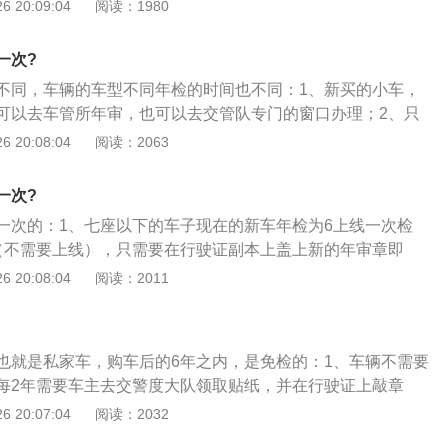
纸和年检标志、备案；2、6年～15年车龄的版车辆，每年都应
 20:09:04
阅读：1980
故时，保险公司可以不进行理赔。
权下属的验车单位查验车辆；3、15年以上车龄的老旧车辆，
管所以及下属的验车单位查验车辆。
一次?
不同，车辆的车型不同年检的时间也不同：1、新买的小车，
可以去车管所年审，也可以去交管队专门的窗口办理；2、只
证、有效期内的交强险副本、车辆行驶证，保证车辆无违章记
 20:08:04
阅读：2063
车年审首先应该先看一下车子是否有违章，如果有违章那就必
去年审，不然如果违章没有处理完是不能办理年审的。
一次?
一次的：1、七座以下的车子现在的新车年检为6上线一次检
（不需要上线），只需要在行驶证副本上盖上新的年审章即
年检贴，带着行驶证以及在有效度期内的保险单交强险单去办
 20:08:04
阅读：2011
年检，就是指每个已经取得正式号牌和行驶证的车辆都必须要
当于每年一次按《机动车运行安全技术条件》；3、给车辆做
辆安全隐患，督促加强汽车的维护保养，减少交通事故的发生
也就是私家车，购车后的6年之内，是免检的：1、车辆不需要
所说的验车。
每2年需要车主去交警度大队领取贴纸，并在行驶证上敲章
6年以上的，车辆每1年都要去车管所验车一次；3、车龄权达到
 20:07:04
阅读：2032
半年需要去车管所验车一次。