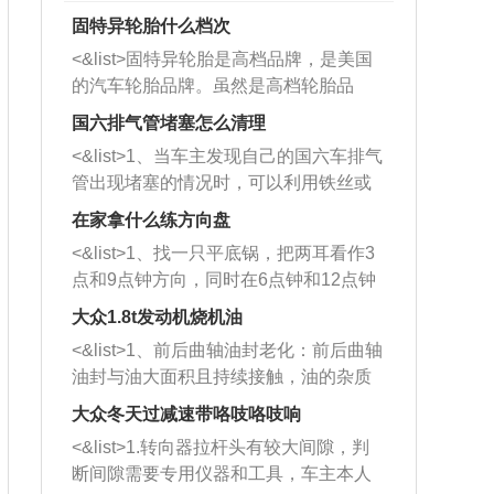
固特异轮胎什么档次
<&list>固特异轮胎是高档品牌，是美国
的汽车轮胎品牌。虽然是高档轮胎品
牌，但是中高低端的轮胎都有生产，这
国六排气管堵塞怎么清理
也是为了更好的开拓市场。
<&list>1、当车主发现自己的国六车排气
管出现堵塞的情况时，可以利用铁丝或
者是细棍，直接将杂物给取出来，如果
在家拿什么练方向盘
堵塞情况比较严重，也可以采取应急措
<&list>1、找一只平底锅，把两耳看作3
施。 <&list>2、直接利用木棍将所有的
点和9点钟方向，同时在6点钟和12点钟
杂物推到排气管里面的位置处，然后将
方向做一个标记。 <&list>2、双手握住
三元催化器拆解开，就可以将堵塞的东
大众1.8t发动机烧机油
平底锅两耳，然后往左打半圈、一圈、
西取出来。但如果是因为积碳过多引起
<&list>1、前后曲轴油封老化：前后曲轴
一圈半的练习，往右同样也要打相同的
的堵塞，就需要将三元催化器泡在草酸
油封与油大面积且持续接触，油的杂质
圈数。 <&list>3、最后强调要反复练
中进行清洗。 <&list>3、也可以利用清
和发动机内持续温度变化使其密封效果
习，这样就可以形成肌肉记忆，在真实
大众冬天过减速带咯吱咯吱响
洗剂对堵塞的情况得到解决，将清洗剂
逐渐减弱，导致渗油或漏油。<&list>2、
驾驶车辆时，不需要记忆也能打好方
放在燃油箱中，与燃油混合后，车辆启
<&list>1.转向器拉杆头有较大间隙，判
活塞间隙过大：积碳会使活塞环与缸体
向。
动时，就可以和汽油一起进入到燃烧
断间隙需要专用仪器和工具，车主本人
的间隙扩大，导致机油流入燃烧室中，