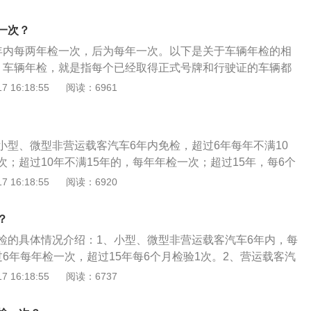
型非营运载客汽车10年以内每年检验1次；超过10年，每6个月
。根据《中华人民共和国道路交通安全法》第十条显示，准予
辆跟其它车型一样，在任意检测场都可以定期检验。年检的注
符合机动车国家安全技术标准。申请机动车登记时，应当接受
一次？
合格车辆，应限期修复，逾期仍不合格，车管所应收缴其行车
技术检验。但是，经国家机动车产品主管部门依据机动车国家
年内每两年检一次，后为每年一次。以下是关于车辆年检的相
行驶；无故不参加年检或年检不合格的车辆，不准在道路上行
的企业生产的机动车型，该车型的新车在出厂时经检验符合机
：车辆年检，就是指每个已经取得正式号牌和行驶证的车辆都
符合报废条件或使用超过规定年限的车辆，不予检验，并收回
标准，获得检验合格证的，免予安全技术检验。
，相当于每年一次按《机动车运行安全技术条件》给车辆做体
 16:18:55
阅读：6961
予以报废。
1）年检的不合格车辆，应限期修复；逾期仍不合格，车管所应
不准再继续行驶。（2）无故不参加年检或年检不合格的车
行驶，也不准转籍。（3）符合报废条件或使用超过规定年限
小型、微型非营运载客汽车6年内免检，超过6年每年不满10
并收回牌证注销档案，予以报废。
；超过10年不满15年的，每年年检一次；超过15年，每6个
载客汽车5年以内每年检验1次；超过5年，每6个月检验1次；载
 16:18:55
阅读：6920
型非营运载客汽车10年以内每年检验1次；超过10年，每6个月
辆跟其它车型一样，在任意检测场都可以定期检验。年检的注
？
合格车辆，应限期修复，逾期仍不合格，车管所应收缴其行车
检的具体情况介绍：1、小型、微型非营运载客汽车6年内，每
行驶；无故不参加年检或年检不合格的车辆，不准在道路上行
6年每年检一次，超过15年每6个月检验1次。2、营运载客汽
符合报废条件或使用超过规定年限的车辆，不予检验，并收回
验1次；超过5年每6个月检验1次。3、载货汽车和大型、中型非
 16:18:55
阅读：6737
予以报废。
以内每年检验1次；超过10年的每6个月检验1次。4、拖拉机和
验1次。5、营运机动车在规定检验期限内经安全技术检验合