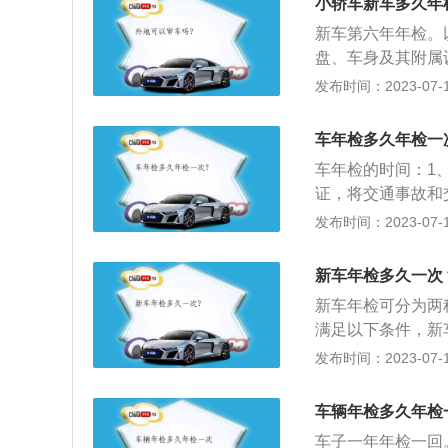
小轿车新车多久年
格，不再重复进行
新车第六年年检。
盘、车身及其附属
是否更换，与初检
发布时间：2023-07-17
及其他安全性能是
装、改型、改造、
车年检多久年检一
变化，是否办理了
车年检的时间：1
字样有无损坏、涂
证，将交通事故和
车在机动车检验有
载客汽车5年以内
发布时间：2023-07-17
处理完机动车相关
中型非营运载客汽车
检的内容包括：1
新车年检多久一次
车体上的出厂见样
新车年检可分为两
测量，测量的具体
满足以下条件，新
距。
人数为6人及以下，
发布时间：2023-07-17
免检范围；3、行
通客车、微型越野
车辆年检多久年检
出厂之日起，4年
车子一年年检一回