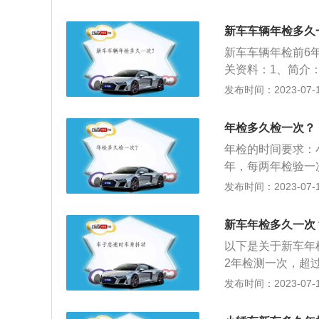
货汽车和大型、中
进行安全技术检验
检验1次；进口车
登记的机动车应当
新车车辆年检多久
意事项：年检的不
对该机动车的安全
新车车辆年检前6
牌证，不准再继续
安全技术标准认定
关资料：1、简介
驶，也不准转籍；
动车国家安全技术
必须要的一项检测
发布时间：2023-07-17
牌证，注销档案，
检。2、规定：（
收缴其行车牌证，
年检多久检一次？
辆，不准在道路上
年检的时间要求：
的车辆不予检验，
年，每两年检验一次
月检验1次；营运
发布时间：2023-07-17
货汽车和大型、中
检验1次；进口车
新车年检多久一次
意事项：年检的不
以下是关于新车年
牌证，不准再继续
2年检测一次，超过
驶，也不准转籍；
车5年以内每年检
发布时间：2023-07-17
牌证，注销档案，
营运载客汽车10年
其他机动车每年检