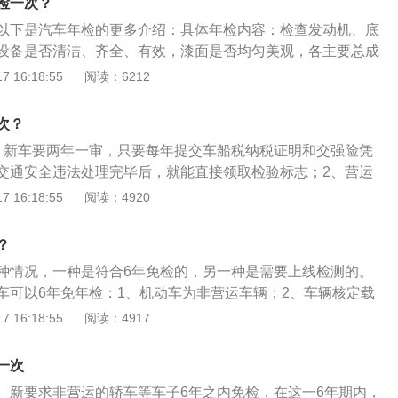
检一次？
安全技术检验。
以下是汽车年检的更多介绍：具体年检内容：检查发动机、底
设备是否清洁、齐全、有效，漆面是否均匀美观，各主要总成
记录是否相符；检验车辆的制动性、转向操纵性、灯光、排气
 16:18:55
阅读：6212
否符合机动车安全运行技术条件的要求；检验车辆是否经过改
行驶证、号牌、车辆档案所有登记是否与现在车况相符，有无
次？
审批和异动、变更手续；号牌、行驶证及车上喷印的号牌放大
、新车要两年一审，只要每年提交车船税纳税证明和交强险凭
改字迹不清等情况，是否需要更换。汽车年检的注意事项：汽
交通安全违法处理完毕后，就能直接领取检验标志；2、营运
效期满前三个月内年检。根据相关法律规定，机动车所有人在
每年检验1次，超过5年的每6个月检验1次，载货汽车和大型、
 16:18:55
阅读：4920
的违章事故后，才能按照法定流程，申请机动车年检。
10年以内每年检验1次，超过10年的，每6个月检验1次。年
、是否有车辆使用说明书、合格证（进口车辆的商检证明），
？
标记是否齐备；2、对机动车内外轮廓尺寸及轮距、轴距进行
种情况，一种是符合6年免检的，另一种是需要上线检测的。
项目是车长、车宽、车高、车厢栏板高度及面积、轮距、轴
车可以6年免年检：1、机动车为非营运车辆；2、车辆核定载
2020年11月20日起，7至9座小微型客车（面包车除外）纳入
 16:18:55
阅读：4917
驶证上注明的车型轿车（微型、小型、中型、大型）、微型普
客车、小型普通客车、小型越野客车、小型专用客车；4、自
一次
内办理登记注册手续的车；5、满足以上条件，且免检期间没有
。新要求非营运的轿车等车子6年之内免检，在这一6年期内，