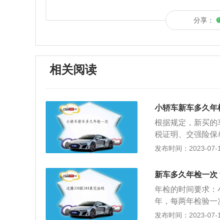
分享：
相关阅读
小轿车新车多久年
根据规定，新买的
税证明、交强险保
通安全法实施条例
发布时间：2023-07-17
限进行安全技术检
个月检验1次；2
新车多久年检一次
次；超过10年的，
年检的时间要求：
年检验1次；超过6
年，每两年检验一次
车4年以内每2年
月检验1次；营运
发布时间：2023-07-17
年检验1次。6、