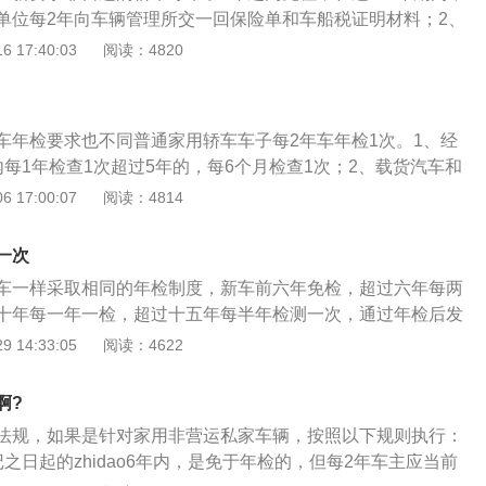
亡的交通事故。
单位每2年向车辆管理所交一回保险单和车船税证明材料；2、
关交通部门申请领到检验及格标识。从今年新要求实施起，公
 17:40:03
阅读：4820
以出示轿车异地年审和在线预约年检等服务项目，便捷了车
动车所有人可自行挑选检验机构检验。车辆管理所的检验机
年审，对预定年检的车子设立了预定通道和窗户，车主在车检
车年检要求也不同普通家用轿车车子每2年车年检1次。1、经
，可以直接上线检测，随后持有检测及格报告单领到年检及格
每1年检查1次超过5年的，每6个月检查1次；2、载货汽车和
车年审时间要求加强和改善机动车检验工作的国家政策有新的
载客汽车10年以內每1年检查1次；超过10年的，每6个月检
 17:00:07
阅读：4814
2年年检一回，从今年9月1日逐渐开始刚注册的的轿车6年之内
客汽车5年以內每1年检查1次；超过5年的，每6个月检查1次。
真正的意义上的免收，反而是避免上线了检测即机动车检测的
一次
2年申请办理1次车年检达标标志，可以网上申请。这一个基本
车一样采取相同的年检制度，新车前六年免检，超过六年每两
，相等于你享有了两次免上线了检测，而6年依然要上线了车
十年每一年一检，超过十五年每半年检测一次，通过年检后发
年检达标标志。经营载客汽车5年以內每1年检查1次；超过5年
源汽车是指除汽油发动机柴油发动机之外的其他能源汽车，包
 14:33:05
阅读：4622
1次；载货汽车和大型的、微型非经营载客汽车10年以內每1年
和动力汽车，太阳能汽车等。汽车年审也叫机动车检测，根据
0年的，每6个月检查1次；微型、小型非经营载客汽车合乎6年免
不同，检测的项目和范围也有区别。小车和面包车在上牌前6
无需上线了检测，每2年直接申领检查达标标志。
啊?
年后一年一审，15年后一年两审，汽车年检要用到的证件包括
法规，如果是针对家用非营运私家车辆，按照以下规则执行：
效的保险单等，在年检时需要携带这些证件。如果车辆没有按
之日起的zhidao6年内，是免于年检的，但每2年车主应当前
驶时被交警查到会对车主进行罚款甚至扣分，而且未及时年审