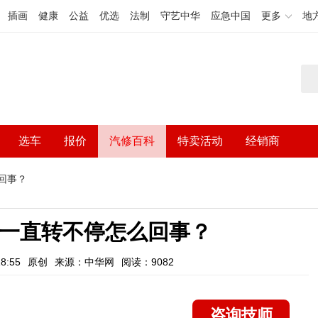
插画
健康
公益
优选
法制
守艺中华
应急中国
更多
地
选车
报价
汽修百科
特卖活动
经销商
回事？
扇一直转不停怎么回事？
8:55
原创
来源：中华网
阅读：9082
咨询技师