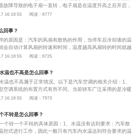
器故障导致的电子扇一直转，电子扇是在温度升高之后开启，
程度停止运转。车辆熄火正常态：一般情况下车辆熄火后，发
 16:18:55
阅读：8777
着对发动机进行散热，所以风扇还会转一段时间，夏天开空调
些。如果长时间还是不停，与当地的4S店联系，进行检测与维
么回事？
动发动机并怠速运转，检查电子风扇没有运转，然后关闭点火
停的原因是：汽车的风扇有散热的作用，当停车后冷却液的温
扇没有运转，约1min中后电子风扇开始高速运转。故障确实存
就会自动计算风扇的转速和时间，温度越高风扇转的时间就越
发动机的作用。解决方法：可以尝试把风扇的线束拔下来，进
 16:18:55
阅读：8725
。风扇的作用：汽车的风扇有散热的作用，当停车后冷却液的
脑就会自动计算风扇的转速和时间，温度越高风扇转的时间就
转水温也不高是怎么回事？
护发动机的作用。
转水温也不高属于正常情况。以下是汽车空调的相关介绍：1、
型空调系统的布置方式有所不同。当前轿车广泛采用的是冷暖
其布置形式是将蒸发器、暖风散热器、离心式旋风机、操纵机
 16:18:55
阅读：7973
称为空调器总成。2、空调组成：现代空调系统由制冷系统、
空气净化装置及控制系统组成。汽车空调一般主要由压缩机、
一个不转是怎么回事？
器、蒸发器、膨胀阀、贮液干燥器、管道、冷凝风扇、真空电
扇一个转一个不转的具体原因：1、水温没有达到要求：汽车散
制系统等组成。汽车空调分高压管路和低压管路。高压侧包括
温控式进行工作，因此一般只有汽车内水温达到符合要求的温
压管路、冷凝器、贮液干燥器和液体管路；低压侧包括蒸发