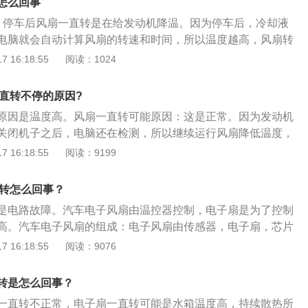
怎么回事
：当冷却液温度达到98度时，水箱风扇就会自动开启。汽车水
。停车后风扇一直转是在给发动机降温。因为停车后，冷却液
无法手动控制，低温时不会启动，中高温分为两个转速档位。
电脑就会自动计算风扇的转速和时间，所以温度越高，风扇转
档：一般95度自动开启中档，105度自动开启高档。当冷却液温
来保护发动机。2、电路虚接。如果发动机温度都已经下降，
 16:18:55
阅读：1024
扇启动并以1600转/分钟的速度运转，当温度达到105度时，风
转，可能是电路出现虚接的问题，可以将风扇的线束拔下来，
400转/分钟以提高散热速度。
电处理。3、水温传感器损坏。可能是因为水温传感器损坏导
一直转不停的原因?
店维修，或者更换新的水温传感器。4、风扇继电器损坏。可能
原因是温度高。风扇一直转可能原因：这是正常。因为发动机
触点粘死，需要去4S店更换一个新的继电器。5、防冻液不
关闭机子之后，电脑还在检测，所以继续运行风扇降低温度，
不足或用完了的话，就不能起到及时降温散热的作用，只能依
长的话，驻车之后最好怠速一会，等机械温度下降一点在关闭
 16:18:55
阅读：9199
汽车停车后风扇还会继续转动。如果是这种情况，车主可以及
马力的车子，只是怠速烧不了多少油，风扇既然还在运转说明
车风扇的作用是通过提高散热器芯的空气流速，增加散热效
降到标定的安全温度。风扇故障可能：散热水路堵塞，散热
，从而保护发动机，延长发动机的使用寿命。如果汽车经常出
直转怎么回事？
续工作一会，要是你就开了不远的距离，风扇很久还不能停止
转动的情况，车主一定要及时检查并进行处理，否则很容易导
是电路故障。汽车电子风扇由温控器控制，电子扇是为了控制
4S点检修了，要是跑了几百公里的路，这是正常的，水箱温度
坏。
高。汽车电子风扇的组成：电子风扇由传感器，电子扇，芯片
传感器在发动机上，所以发动机的温度还是高，这样为了降
超过90度，传感器动作，电子扇开启，使水温降低。待水温降
 16:18:55
阅读：9076
。
关闭电源，风扇停止工作。电子风扇的更换方法：先打开汽车
于风扇上面的进气管，这样就可以顺利的卸下风扇，将新的风
转是怎么回事？
风扇架上，拧好，并固定四角的四个螺丝即可。
一直转不正常，电子扇一直转可能是水箱温度高，持续散热所