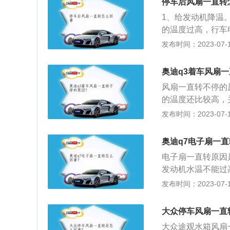
停车后风扇一直转
1、自动开启条件
1、给发动机降温
箱风扇自动开启，
的温度过高，行车
2、散热风扇中高
的时间就会越长，
发布时间：2023-07-17
度达到95度时，风
但风扇还在不停的
扇转速会提升到约2
检查一下，进行断
奥迪q3着车风扇
致的，需要去4S
风扇一直转不停的
是由于风扇继电器
的温度还比较高，
足。汽车的防冻液
一般车子行驶时间
发布时间：2023-07-17
靠风扇散热，导致
发动机，不管多大
时添加防冻液。汽
机械的温度还没有
果，加速水的冷却
奥迪q7电子扇一
慢，所以风扇会继
现停车后风扇一直
电子扇一直转原因
工作，那就需要进
致汽车的发动机损
发动机水温不能过
正常，但水温水温
等组成。水温一般
发布时间：2023-07-17
温，还要延时工作
低至下限值温控器
的引擎盖，拆下位
大众停车风扇一直
扇正确安装在新的
大众途观水箱风扇