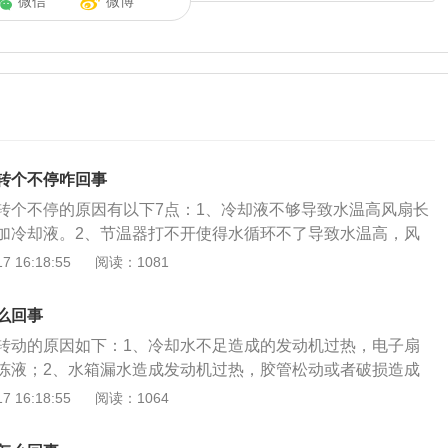
微信
微博
转个不停咋回事
转个不停的原因有以下7点：1、冷却液不够导致水温高风扇长
加冷却液。2、节温器打不开使得水循环不了导致水温高，风
：更换新的节温器。3、水温传感器坏了。解决办法：去专业
 16:18:55
阅读：1081
感器。4、风扇继电器坏了。解决办法：更换新的风扇继电
。解决办法：可尝试把风扇的线束拔下来，单独的断电处理，
么回事
4S店或者专业的修理店换新的即可。6、是否开空调，如果开
转动的原因如下：1、冷却水不足造成的发动机过热，电子扇
直转动，这属于正常现象，空调关了就没事了。7、自动挡车
冻液；2、水箱漏水造成发动机过热，胶管松动或者破损造成
温高，电子扇也会一直转动。解决办法：停车熄火散热。
运转；更换水箱或者进行修补；3、节温器失效导致，由于节
 16:18:55
阅读：1064
温度达到了基准温度也无法向水箱送水，或者送水量过少，导
得电子扇持续运转。更换节温器即可。汽车散热风扇的介绍：