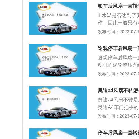
拓展资料:以下是
锁车后风扇一直转
体在作用力的功效
1.水温是否达到
耗汽车轮上输出功
作，因此一般只有
高温而故障，汽车
动，如果温度过低
发布时间：2023-07-17
温度在工作，才能
的故障，首先应当
合乎要求，汽车散
途观停车后风扇一
题，如果继电器出
途观停车后风扇一
题：如果上面两个
动机的涡轮增压系
地方有时候也会出
统得不到散热，这
发布时间：2023-07-17
因此也应当注意检
油，导致车辆的增
火后，持续风扇转
奥迪a4风扇不转
高增压系统的寿命
奥迪a4风扇不转
后，特别是在冬季
奥迪A4车门把手
让润滑油充分润滑
便于打开车门。2、
发布时间：2023-07-17
封。2、勿立即熄
统，为车辆提供了
有一部分机油供给
制动时，自动、准
器时，要保持清洁
停车后风扇一直转
驶的定向稳定性和牵引性