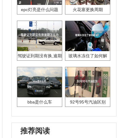
epc灯亮是什么问题
火花塞更换周期
驾驶证到期没有换,逾期
玻璃水冻住了如何解
怎么办??
决？
bba是什么车
92号95号汽油区别
推荐阅读