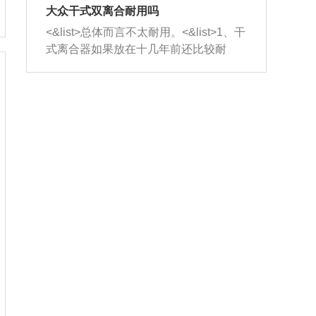
室，最后形成废气排出，就可以让三元
无法制作，需要将车辆送到修理厂或4s
造成烧机油。<&list>3、机油粘度。使用
大众干式双离合耐用吗
催化器得到清洗，排气管堵塞的情况就
店；<&list>2.车辆半轴套管防尘罩破
机油粘度过小的话，同样会有烧机油现
<&list>总体而言不太耐用。<&list>1、干
能够得到解决。
裂，破裂后会出现漏油现象，使半轴磨
象，机油粘度过小具有很好的流动性，
式离合器如果放在十几年前还比较耐
损严重，磨损的半轴容易损坏，产生异
容易窜入到气缸内，参与燃烧。<&list>
用，但是由于现在的汽车发动机动力输
响；<&list>3.稳定器的转向胶套和球头
4、机油量。机油量过多，机油压力过
出越来越高，使得干式离合器散热不足
老化，一般是使用时间过长造成的。解
大，会将部分机油压入气缸内，也会出
的缺陷也逐渐暴露出来。<&list>2、由于
决方法是更换新的质量好的转向橡胶套
现烧机油。<&list>5、机油滤清器堵塞：
干式双离合的工作环境暴露在空气中，
和球头。
会导致进气不畅，使进气压力下降，形
而离合器的散热也是通离合器罩上面的
成负压，使机油在负压的情况下吸入燃
几个小孔来进行散热。但是在行驶过程
烧室引起烧机油。<&list>6、正时齿轮或
中变速箱需要换挡，就不得不使得离合
链条磨损：正时齿轮或链条的磨损会引
器频繁工作。<&list>3、长时间的低速行
起气阀和曲轴的正时不同步。由于轮齿
驶以及过于频繁的启停，导致离合器的
或链条磨损产生的过量侧隙，使得发动
温度不断升高，而低速行驶时空气流动
机的调节无法实现：前一圈的正时和下
效率不高，无法将离合器中的热量有效
一圈可能就不一样。当气阀和活塞的运
的带走，导致离合器内部的温度不断升
动不同步时，会造成过大的机油消耗。
高，加速离合器的磨损。
解决方法：更换正时齿轮或链条。<&list
>7、内垫圈、进风口破裂：新的发动机
设计中，经常采用各种由金属和其他材