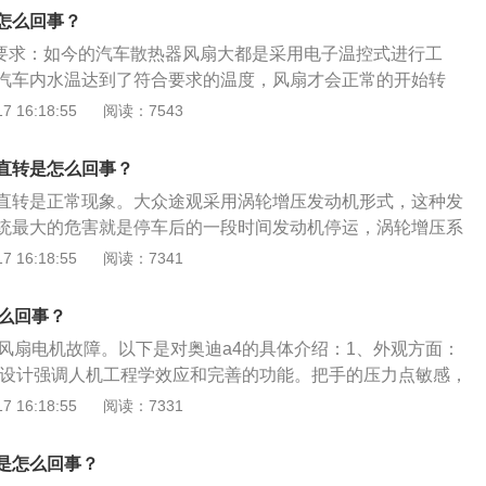
发动机风扇的作用介绍:1、汽车在行车中必须摆脱空气阻力，气
怎么回事？
下无死角地围绕在汽车周边，行车中需要拉开气体，阻力会损
了要求：如今的汽车散热器风扇大都是采用电子温控式进行工
率。2、主要用于发动机散热及冷却液散热，保证发动机不致
汽车内水温达到了符合要求的温度，风扇才会正常的开始转
发动机在高温工作环境下必须得到适度的冷却，保持在适宜的
，散热器风扇就无法转动。因此当汽车散热器风扇出现了不转
 16:18:55
阅读：7543
满足发动机良好的工作性能，耐久性和废气排放。
去看一下水温是否达到了要求。2.继电器出现故障：如果水温
热器风扇仍旧不能工作，那么还有可能是风扇的继电器的问
直转是怎么回事？
现了故障，汽车的散热器风扇也没法工作。3.温控开关出现问
直转是正常现象。大众途观采用涡轮增压发动机形式，这种发
方面都不存在什么问题，那么就要去查看一下温控开关，这个
统最大的危害就是停车后的一段时间发动机停运，涡轮增压系
现一些故障，对汽车散热器风扇的运转也会造成一定的影响，
样涡轮的油封就会被烧坏，长期以往，涡轮系统就会丢失润滑
 16:18:55
阅读：7341
查。
压系统彻底损坏。车辆为弥补这种状况的不足，就采用车辆熄
动，给涡轮增压系统的中冷器增加散热时间。这样可以有效提
怎么回事？
。涡轮增压发动机使用注意事项：1、勿着车就走:发动机发动
是风扇电机故障。以下是对奥迪a4的具体介绍：1、外观方面：
，应让其怠速运转一段时间，以便在增压器转子高速运转之前
的设计强调人机工程学效应和完善的功能。把手的压力点敏感，
轴承。所以刚启动后千万不能猛轰油门，以防损坏增压器油
动力方面：奥迪A43.0标配了奥迪专利技术quattro全时四驱系
 16:18:55
阅读：7331
火:发动机长时间高速运转后，不能立即熄火。发动机工作时，
双倍附着力。该系统能使车辆能在多种复杂路面上，在转向或
涡轮增压器转子轴承润滑和用于冷却。3、保持清洁:拆卸增压
确、及时地分配各车轮的着地力，从而使车辆在复杂情况下行
，各管接头一定要用清洁的布堵塞好，防止杂物掉进增压器
是怎么回事？
提高。奥迪A41.8T和2.4标配的multitronic无级/手动一体