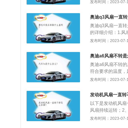
度，风扇才会正常
发布时间：2023-07-17
器、积累器、回气
期磨损：风扇使用
损后，很容易烧掉
奥迪q3风扇一直
器，假如线圈绕组
奥迪q3风扇一直
的详细介绍：1.
降一点在关闭发动
发布时间：2023-07-17
很久还不能停止工
动发动机，察看车
奥迪a6风扇不转
厂家设置热敏电阻
奥迪a6风扇不转
当发动机降至某温
符合要求的温度，
着发动机启动而转
转动。因此当汽车
发布时间：2023-07-17
到了要求。2、继
工作，那么还有可
发动机风扇一直转
热器风扇也是没法
以下是发动机风扇
故障，对汽车散热
风扇持续运转；2
扇持续运转；3、
发布时间：2023-07-17
度也无法向水箱送