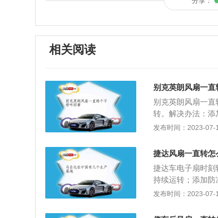
分享：
相关阅读
别克英朗风扇一直
别克英朗风扇一直
转。解决办法：添
扇长转。解决办法
发布时间：2023-07-17
维修店更换水温传
器。5、电路虚接
捷达风扇一直转怎
如果处理不了，去
捷达车电子扇时刻
空调电子扇也会一
持续运转；添加防
辆，自动变速箱油
漏水，电子扇持续
发布时间：2023-07-17
温器的原因，使得
致发动机过热，使