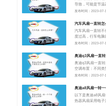
导致，可能是节温
给水箱降温到一定
发布时间：2023-07-17
动机冷却系统会接
后，时间会更长一
汽车风扇一直转怎
修。故障自检：起
汽车风扇一直转不
开关，发现电子风
度过高，行车电脑
在。
长，从而起到保护
发布时间：2023-07-17
行单独的断电处理
温度过高，行车电
奥迪q3风扇一直
越长，从而起到保
奥迪q3风扇一直
空调布置：不同类
一体式空调系统。
发布时间：2023-07-17
构等组装在一起，
供暖系统、通风和
奥迪a8风扇一转
电控离合器、冷凝
以下是奥迪a8风
磁阀、怠速器和控
热器风扇采用电子
压缩机输出侧、高