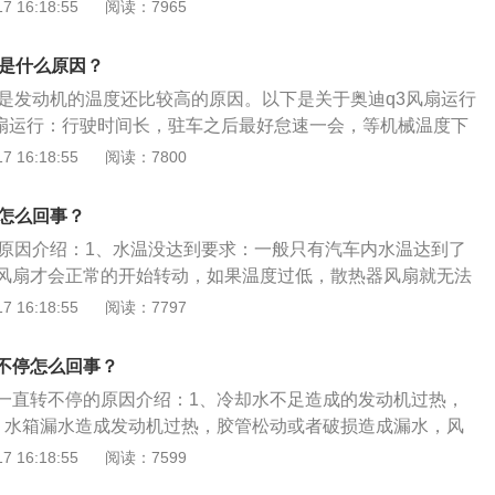
地开始转动，如果温度过低，散热器风扇就无法转动。2、长
 16:18:55
阅读：7965
管路、压缩机输入侧和压缩机机油池。
时间过长会造成严重的磨损，因为电机会损耗，电机的轴套磨
。3、电机过热：风扇的装置里有电机，电机内有过热断路
转是什么原因？
的地方发生短路，会让发热量短时间内增加，导致电机不转。
转是发动机的温度还比较高的原因。以下是关于奥迪q3风扇运行
风扇运行：行驶时间长，驻车之后最好怠速一会，等机械温度下
机，正常行驶是载荷，不要立即关闭发动机，怠速一会，风扇
 16:18:55
阅读：7800
作，那就需要进奥迪4S店检修。2.测试：打开车头机仓盖，启
头风扇是否随即转动或2～3分内启动，如果是说明有小故障。
是怎么回事？
阻值，当发动机升温至某温度时，自动导通电路，开启风扇。
的原因介绍：1、水温没达到要求：一般只有汽车内水温达到了
度时自动关闭，如果是热敏电阻损坏，直接导通就会使风扇随
风扇才会正常的开始转动，如果温度过低，散热器风扇就无法
动。
散热器风扇出现了不转的故障，首先应当去看一下水温是否达
 16:18:55
阅读：7797
电器出现故障：如果水温合乎要求，汽车散热器风扇仍旧不能
能是风扇的继电器的问题，如果继电器出现了故障，汽车的散
不停怎么回事？
工作。3、温控开关出现问题：这个地方有时候也会出现一些
一直转不停的原因介绍：1、冷却水不足造成的发动机过热，
器风扇的运转也会造成一定的影响，因此也应当注意检查。
、水箱漏水造成发动机过热，胶管松动或者破损造成漏水，风
节温器失效导致，由于节温器的原因，使得温度达到了基准温
 16:18:55
阅读：7599
水，或者送水量过少，导致发动机过热，使得风扇持续运转。