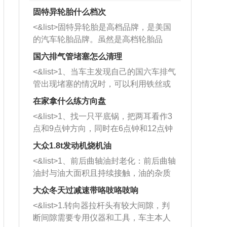
固特异轮胎什么档次
<&list>固特异轮胎是高档品牌，是美国
的汽车轮胎品牌。虽然是高档轮胎品
牌，但是中高低端的轮胎都有生产，这
国六排气管堵塞怎么清理
也是为了更好的开拓市场。
<&list>1、当车主发现自己的国六车排气
管出现堵塞的情况时，可以利用铁丝或
者是细棍，直接将杂物给取出来，如果
在家拿什么练方向盘
堵塞情况比较严重，也可以采取应急措
<&list>1、找一只平底锅，把两耳看作3
施。 <&list>2、直接利用木棍将所有的
点和9点钟方向，同时在6点钟和12点钟
杂物推到排气管里面的位置处，然后将
方向做一个标记。 <&list>2、双手握住
三元催化器拆解开，就可以将堵塞的东
大众1.8t发动机烧机油
平底锅两耳，然后往左打半圈、一圈、
西取出来。但如果是因为积碳过多引起
<&list>1、前后曲轴油封老化：前后曲轴
一圈半的练习，往右同样也要打相同的
的堵塞，就需要将三元催化器泡在草酸
油封与油大面积且持续接触，油的杂质
圈数。 <&list>3、最后强调要反复练
中进行清洗。 <&list>3、也可以利用清
和发动机内持续温度变化使其密封效果
习，这样就可以形成肌肉记忆，在真实
大众冬天过减速带咯吱咯吱响
洗剂对堵塞的情况得到解决，将清洗剂
逐渐减弱，导致渗油或漏油。<&list>2、
驾驶车辆时，不需要记忆也能打好方
放在燃油箱中，与燃油混合后，车辆启
<&list>1.转向器拉杆头有较大间隙，判
活塞间隙过大：积碳会使活塞环与缸体
向。
动时，就可以和汽油一起进入到燃烧
断间隙需要专用仪器和工具，车主本人
的间隙扩大，导致机油流入燃烧室中，