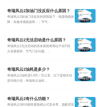
奇瑞风云2加油门没反应什么原因？
奇瑞风云2加油门没反应的原因如下：电器电路故
障：加速传感器故障；；节气...
奇瑞风云2无法启动是什么原因？
奇瑞风云2无法启动的具体原因有档位不在P挡、
火花塞损坏、节气门出问题。...
奇瑞风云2油耗是多少？
奇瑞风云2油耗是5.8升／百公里。以下是相关信
息详细介绍：奇瑞风云油耗...
奇瑞风云2有什么功能？
奇瑞风云2的功能有紧急锁止式安全带、选配四安