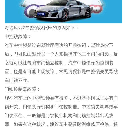
奇瑞风云2中控锁没反应的原因如下：
中控锁故障：
汽车中控锁是设在驾驶座旁边的开关按钮，驾驶员按下
后，即可以由驾驶员一个人来操控其他三个门的门锁，反
之就可以让每扇车门独立控制。汽车中控锁作为控制装
置，也是有可能出现故障，常见情况就是中控锁失灵导致
车门锁不住。
门锁控制器故障：
现在汽车上的中控锁种类有很多，不过基本组成主要有门
锁开关、门锁执行机构和门锁控制器。中控锁失灵导致车
门锁不住，一般都是门锁执行机构和门锁控制器出现故
障。如果有这种状况，建议车主要及时到维修店检修，通